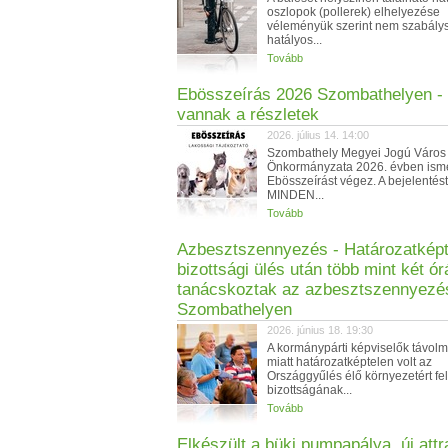
oszlopok (pollerek) elhelyezése
véleményük szerint nem szabálys
hatályos...
Tovább
Ebösszeírás 2026 Szombathelyen - I
vannak a részletek
2026. július 14. 14:00
Szombathely Megyei Jogú Város
Önkormányzata 2026. évben ismé
Ebösszeírást végez. A bejelentést
MINDEN...
Tovább
Azbesztszennyezés - Határozatképt
bizottsági ülés után több mint két ór
tanácskoztak az azbesztszennyezé
Szombathelyen
2026. június 18. 19:30
A kormánypárti képviselők távol
miatt határozatképtelen volt az
Országgyűlés élő környezetért fe
bizottságának...
Tovább
Elkészült a büki pumpapálya, új attr