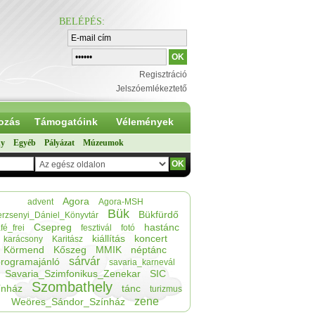
BELÉPÉS
:
Regisztráció
Jelszóemlékeztető
ozás
Támogatóink
Vélemények
ny
Egyéb
Pályázat
Múzeumok
Agora
advent
Agora-MSH
Bük
Bükfürdő
erzsenyi_Dániel_Könyvtár
Csepreg
hastánc
fé_frei
fesztivál
fotó
kiállítás
koncert
karácsony
Karitász
Körmend
Kőszeg
MMIK
néptánc
sárvár
programajánló
savaria_karnevál
Savaria_Szimfonikus_Zenekar
SIC
Szombathely
ínház
tánc
turizmus
zene
Weöres_Sándor_Színház