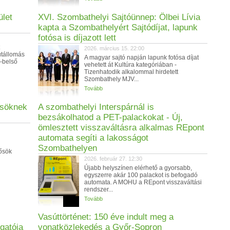
ület
XVI. Szombathelyi Sajtóünnep: Ölbei Lívia
kapta a Szombathelyért Sajtódíjat, lapunk
fotósa is díjazott lett
2026. március 15. 22:00
tállomás
A magyar sajtó napján lapunk fotósa díjat
ő-belső
vehetett át Kultúra kategóriában -
Tizenhatodik alkalommal hirdetett
Szombathely MJV...
Tovább
ősöknek
A szombathelyi Interspárnál is
bezsákolhatod a PET-palackokat - Új,
ömlesztett visszaváltásra alkalmas REpont
automata segíti a lakosságot
Szombathelyen
hősök
2026. február 27. 12:30
Újabb helyszínen elérhető a gyorsabb,
egyszerre akár 100 palackot is befogadó
automata. A MOHU a REpont visszaváltási
rendszer...
Tovább
Vasúttörténet: 150 éve indult meg a
gatója
vonatközlekedés a Győr-Sopron