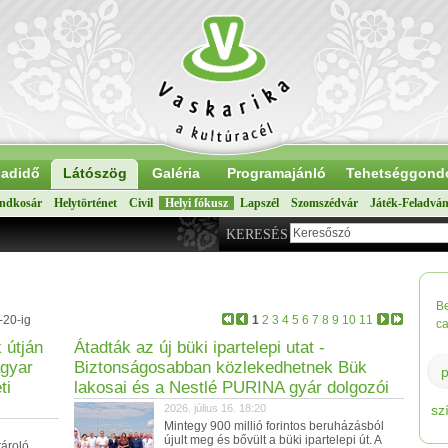
adidő
Látószög
Galéria
Programajánló
Tehetséggond
ndkosár
Helytörténet
Civil
Helyi fókusz
Lapszél
Szomszédvár
Játék-Feladvá
KERESÉS
B
-20-ig
1
2
3
4
5
6
7
8
9
10
11
ca
 útján
Átadták az új büki ipartelepi utat -
agyar
Biztonságosabban közlekedhetnek Bük
ti
lakosai és a Nestlé PURINA gyár dolgozói
2026. július 16. 18:20
sz
Mintegy 900 millió forintos beruházásból
újult meg és bővült a büki ipartelepi út. A
tároló