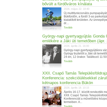
bővült a fürdőváros kínálata
2026. május 22. 18:40
Új multifunkcionális pumpapályát
Bükfürdőn, a fürdő 3-as parkolój
kialakított területen. Az ünnepél
dr....
Tovább
György-napi gyertyagyújtás Gonda
emlékére a Jáki úti temetőben (ápr. 
2026. április 21. 16:00
György-napi gyertyagyújtásra vá
György tisztelőit a Jáki úti temető
24-én, 12 órakor. Találkozó 11:50-
Tovább
XXII. Csapó Tamás Településföldrajz
Konferencia: szekcióülésekkel zárul
kétnapos konferencia Bükön
2026. április 18. 10:15
Április 16-17. között rendezték 
XXII. Csapó Tamás Településföldr
Konferenciát a művelődési közpo
termeiben. A...
Tovább