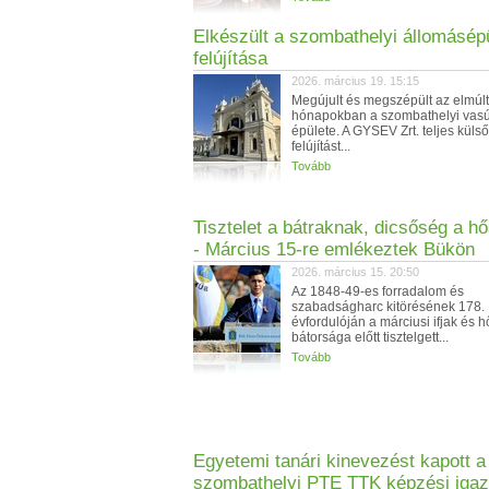
Elkészült a szombathelyi állomásép
felújítása
2026. március 19. 15:15
Megújult és megszépült az elmúlt
hónapokban a szombathelyi vasú
épülete. A GYSEV Zrt. teljes küls
felújítást...
Tovább
Tisztelet a bátraknak, dicsőség a h
- Március 15-re emlékeztek Bükön
2026. március 15. 20:50
Az 1848-49-es forradalom és
szabadságharc kitörésének 178.
évfordulóján a márciusi ifjak és 
bátorsága előtt tisztelgett...
Tovább
Egyetemi tanári kinevezést kapott a
szombathelyi PTE TTK képzési igaz