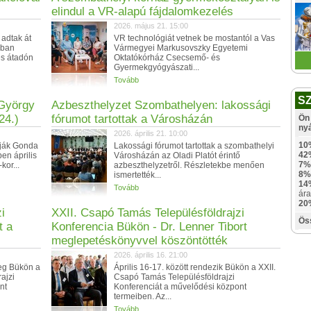
elindul a VR-alapú fájdalomkezelés
2026. május 21. 15:00
 adtak át
VR technológiát vetnek be mostantól a Vas
ában
Vármegyei Markusovszky Egyetemi
yes átadón
Oktatókórház Csecsemő- és
Gyermekgyógyászati...
Tovább
S
 György
Azbeszthelyzet Szombathelyen: lakossági
24.)
fórumot tartottak a Városházán
Ön 
ny
2026. április 21. 10:00
10
rják Gonda
Lakossági fórumot tartottak a szombathelyi
42
ben április
Városházán az Oladi Platót érintő
7%
kor...
azbeszthelyzetről. Részletekbe menően
8%
ismertették...
14
Tovább
ára
20
i
XXII. Csapó Tamás Településföldrajzi
Ös
t a
Konferencia Bükön - Dr. Lenner Tibort
meglepetéskönyvvel köszöntötték
2026. április 16. 21:00
meg Bükön a
Április 16-17. között rendezik Bükön a XXII.
ajzi
Csapó Tamás Településföldrajzi
nt
Konferenciát a művelődési központ
termeiben. Az...
Tovább