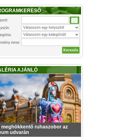
ROGRAMKERESŐ
pont:
yszín:
egória:
emény neve:
ALÉRIA AJÁNLÓ
 meghökkentő ruhaszobor az
eum udvarán