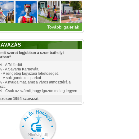
További galériák
ZAVAZÁS
mit szeret legjobban a szombathelyi
árban?
%
- A Tófürdőt.
%
- A Savaria Karnevált.
- A rengeteg fagyizási lehetőséget.
- A sok gondozott parkot.
%
- A nyugalmat, amit a város atmoszférája
szt.
%
- Csak az számít, hogy igazán meleg legyen.
szesen 1954 szavazat