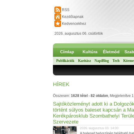
RSS
Kezdőlapnak
Kedvencekhez
2026. augusztus 06. csütörtök
Címlap
Kultúra
Életmód
Szab
Publikációk
Karitász
NapiBlog
Tech
Körme
HÍREK
Összesen:
1628 tétel - 82 oldalon
, Megjelenítve 1
Sajtóközleményt adott ki a Dolgozók
történt súlyos baleset kapcsán a M
Kerékpárosklub Szombathelyi Terüle
Szervezete
2026. augusztus 03. 14:00
A baleset helyszínén található ha