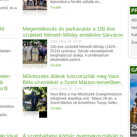
fejlesztést a Nestlé vállalta és...
Tovább
zerű, és a
P
Idő
Hel
tt
Megemlékezés és parkavatás a 100 éve
született Németh Mihály emlékére Sárváron
Kat
2026. július 08. 22:00
Es
100 éve született Németh Mihály (1926–
telten
2018) szobrász, Sárvár városképének
meghatározó alakja. A centenárium
alkalmából parkot...
Tovább
G
elen
Művészetis diákok koszorúzták meg Vass
át
Béla síremlékét a Szent Márton-temetőben
sről
2026. június 01. 10:00
Vass Béla a mai Művészeti Szakgimnázium
elődjének alapítója volt - Május 28-án, a
Szent Márton úti temetőben Torjay Valter...
maradása
Tovább
lelős
25
Is
akcióval
A szombathelyi kórház gyermekosztályán is