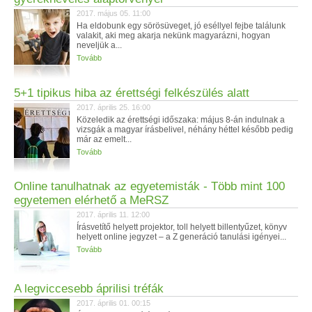
2017. május 05. 11:00
Ha eldobunk egy sörösüveget, jó eséllyel fejbe találunk
valakit, aki meg akarja nekünk magyarázni, hogyan
neveljük a...
Tovább
5+1 tipikus hiba az érettségi felkészülés alatt
2017. április 25. 16:00
Közeledik az érettségi időszaka: május 8-án indulnak a
vizsgák a magyar írásbelivel, néhány héttel később pedig
már az emelt...
Tovább
Online tanulhatnak az egyetemisták - Több mint 100
egyetemen elérhető a MeRSZ
2017. április 11. 12:00
Írásvetítő helyett projektor, toll helyett billentyűzet, könyv
helyett online jegyzet – a Z generáció tanulási igényei...
Tovább
A legviccesebb áprilisi tréfák
2017. április 01. 00:15