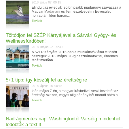
2018. július 07. 00:15
Elindult az év egyik legfontosabb madárügyi szavazása a
Magyar Madártani és Természetvédelmi Egyesület
honlapján. Idén három...
Tovább
Töltődjön fel SZÉP Kártyájával a Sárvári Gyógy- és
Wellnessfürdőben!
2018. május 22. 09:30
A SZÉP Kártyára 2016-ban a munkáltatók által feltöltött
összegek 2018. május 31-ig használhatók fel, érdemes
tehát mielőbb...
Tovább
5+1 tipp: így készülj fel az érettségire
2018. április 18. 00:15
Idén május 7-én, a magyar írásbelivel veszi kezdetét az
érettségi szezon, vagyis alig néhány hét maradt hátra a...
Tovább
Nadrágmentes nap: Washingtontól Varsóig mindenhol
ledobták a textilt