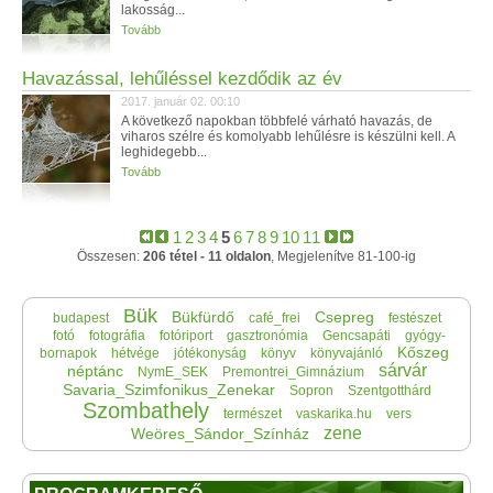
lakosság...
Tovább
Havazással, lehűléssel kezdődik az év
2017. január 02. 00:10
A következő napokban többfelé várható havazás, de
viharos szélre és komolyabb lehűlésre is készülni kell. A
leghidegebb...
Tovább
1
2
3
4
5
6
7
8
9
10
11
Összesen:
206 tétel - 11 oldalon
, Megjelenítve 81-100-ig
Bük
Bükfürdő
Csepreg
budapest
café_frei
festészet
fotó
fotográfia
fotóriport
gasztronómia
Gencsapáti
gyógy-
Kőszeg
bornapok
hétvége
jótékonyság
könyv
könyvajánló
sárvár
néptánc
NymE_SEK
Premontrei_Gimnázium
Savaria_Szimfonikus_Zenekar
Sopron
Szentgotthárd
Szombathely
természet
vaskarika.hu
vers
zene
Weöres_Sándor_Színház