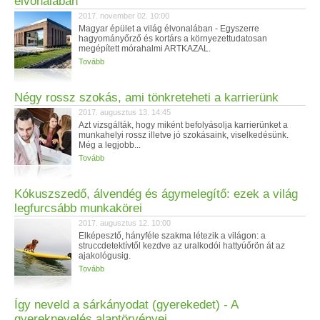
élvonalában
2017. november 02. 10:00
Magyar épület a világ élvonalában - Egyszerre
hagyományőrző és kortárs a környezettudatosan
megépített mórahalmi ARTKAZAL.
Tovább
Négy rossz szokás, ami tönkreteheti a karrierünk
2017. augusztus 13. 14:45
Azt vizsgálták, hogy miként befolyásolja karrierünket a
munkahelyi rossz illetve jó szokásaink, viselkedésünk.
Még a legjobb...
Tovább
Kókuszszedő, álvendég és ágymelegítő: ezek a világ
legfurcsább munkakörei
2017. augusztus 12. 10:00
Elképesztő, hányféle szakma létezik a világon: a
struccdetektívtől kezdve az uralkodói hattyúőrön át az
ajakológusig.
Tovább
Így neveld a sárkányodat (gyerekedet) - A
gyereknevelés alaptörvényei