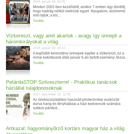
2018. január 09. 00:30
Minden 2002-ben kezdődött, amikor 7 ember úgy döntött,
hogy nadrág nélkül metrózik egyet. Nyugalom, alsónemű
volt rajtuk, a kis...
Tovább
Vízkereszt, vagy amit akartok - avagy így ünnepli a
háromkirályokat a világ
2018. január 08. 00:10
A legősibb keresztény ünnepek egyike a vízkereszt, ez a
római katolikusok által január 6-án tartott esemény Jézus...
Tovább
PetárdaSTOP Szilveszterre! - Praktikus tanácsok
háziállat tulajdonosoknak
2017. december 31. 11:40
Az óévbúcsúztatókor használt pirotechnikai eszközök
durva hang-és fényhatásai a házi kedvencek számára
sokkos pánikot...
Tovább
Artkazal: hagyományőrző kortárs magyar ház a világ