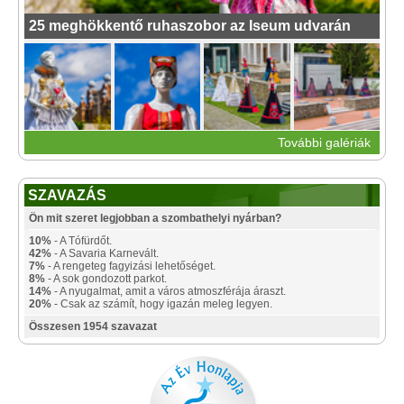
25 meghökkentő ruhaszobor az Iseum udvarán
További galériák
SZAVAZÁS
Ön mit szeret legjobban a szombathelyi nyárban?
10%
- A Tófürdőt.
42%
- A Savaria Karnevált.
7%
- A rengeteg fagyizási lehetőséget.
8%
- A sok gondozott parkot.
14%
- A nyugalmat, amit a város atmoszférája áraszt.
20%
- Csak az számít, hogy igazán meleg legyen.
Összesen 1954 szavazat