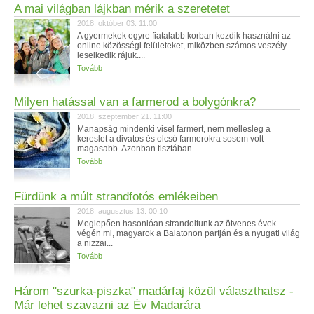
A mai világban lájkban mérik a szeretetet
2018. október 03. 11:00
A gyermekek egyre fiatalabb korban kezdik használni az
online közösségi felületeket, miközben számos veszély
leselkedik rájuk....
Tovább
Milyen hatással van a farmerod a bolygónkra?
2018. szeptember 21. 11:00
Manapság mindenki visel farmert, nem mellesleg a
kereslet a divatos és olcsó farmerokra sosem volt
magasabb. Azonban tisztában...
Tovább
Fürdünk a múlt strandfotós emlékeiben
2018. augusztus 13. 00:10
Meglepően hasonlóan strandoltunk az ötvenes évek
végén mi, magyarok a Balatonon partján és a nyugati világ
a nizzai...
Tovább
Három "szurka-piszka" madárfaj közül választhatsz -
Már lehet szavazni az Év Madarára