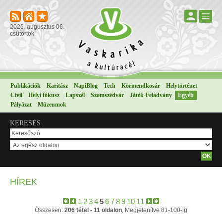
2026. augusztus 06.
csütörtök
Publikációk
Karitász
NapiBlog
Tech
Körmendkosár
Helytörténet
Civil
Helyi fókusz
Lapszél
Szomszédvár
Játék-Feladvány
Egyéb
Pályázat
Múzeumok
KERESÉS
HÍREK
1
2
3
4
5
6
7
8
9
10
11
Összesen:
206 tétel - 11 oldalon
, Megjelenítve 81-100-ig