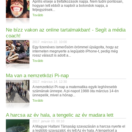
Április elseje a tréfálkozások napja. Nem tudni pontosan,
hogyan lett ebből a napból a bolondok napja, a
feljegyzések...
Tovább
Ne bízz vakon az online tartalmakban! - Segít a média
coach!
2017. március 22. 10:00
Egy tizenéves ismerősöm örömmel újságolta, hogy az
interneten megnyerte a legújabb iPhone-t, pedig még
rossz választ is adott a...
Tovább
Ma van a nemzetközi Pi-nap
2017. március 14. 12:30
A nemzetközi Pi-nap a matematika egyik leghíresebb
számának ünnepe. A pi-napot 1988 óta március 14-én
ünnepelik, mivel a hónap...
Tovább
A harcsa az év hala, a tengelic az év madara lett
2017. január 03. 00:10
A Magyar Haltani Társaság szavazásán a harcsa nyerte el
a legtöbb szavazatot, és lett Az év hala. A tengelicet a