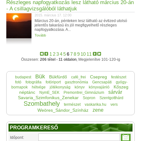
Részleges napfogyatkozás lesz látható március 20-án
- A csillagvizsgálóból láthatjuk
2015. március 17. 12:00
Március 20-án, pénteken lesz látható az évtized utolsó
jelentős takarású és jól megfigyelhető részleges
napfogyatkozása. A...
Tovább
1
2
3
4
5
6
7
8
9
10
11
Összesen:
206 tétel - 11 oldalon
, Megjelenítve 101-120-ig
Bük
Bükfürdő
Csepreg
budapest
café_frei
festészet
fotó
fotográfia
fotóriport
gasztronómia
Gencsapáti
gyógy-
Kőszeg
bornapok
hétvége
jótékonyság
könyv
könyvajánló
sárvár
néptánc
NymE_SEK
Premontrei_Gimnázium
Savaria_Szimfonikus_Zenekar
Sopron
Szentgotthárd
Szombathely
természet
vaskarika.hu
vers
zene
Weöres_Sándor_Színház
PROGRAMKERESŐ
Időpont: