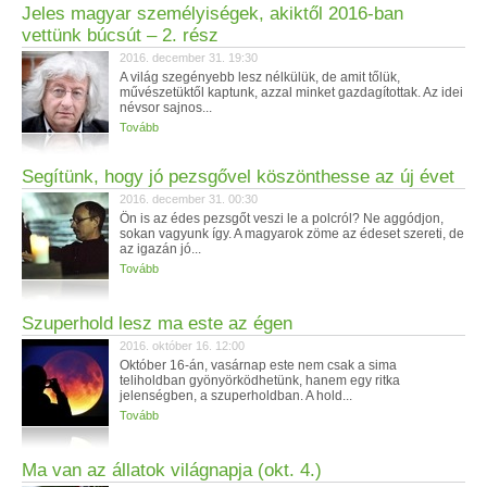
Jeles magyar személyiségek, akiktől 2016-ban
vettünk búcsút – 2. rész
2016. december 31. 19:30
A világ szegényebb lesz nélkülük, de amit tőlük,
művészetüktől kaptunk, azzal minket gazdagítottak. Az idei
névsor sajnos...
Tovább
Segítünk, hogy jó pezsgővel köszönthesse az új évet
2016. december 31. 00:30
Ön is az édes pezsgőt veszi le a polcról? Ne aggódjon,
sokan vagyunk így. A magyarok zöme az édeset szereti, de
az igazán jó...
Tovább
Szuperhold lesz ma este az égen
2016. október 16. 12:00
Október 16-án, vasárnap este nem csak a sima
teliholdban gyönyörködhetünk, hanem egy ritka
jelenségben, a szuperholdban. A hold...
Tovább
Ma van az állatok világnapja (okt. 4.)