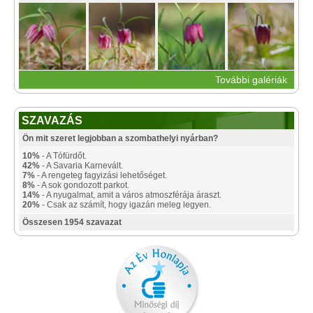
További galériák
SZAVAZÁS
Ön mit szeret legjobban a szombathelyi nyárban?
10%
- A Tófürdőt.
42%
- A Savaria Karnevált.
7%
- A rengeteg fagyizási lehetőséget.
8%
- A sok gondozott parkot.
14%
- A nyugalmat, amit a város atmoszférája áraszt.
20%
- Csak az számít, hogy igazán meleg legyen.
Összesen 1954 szavazat