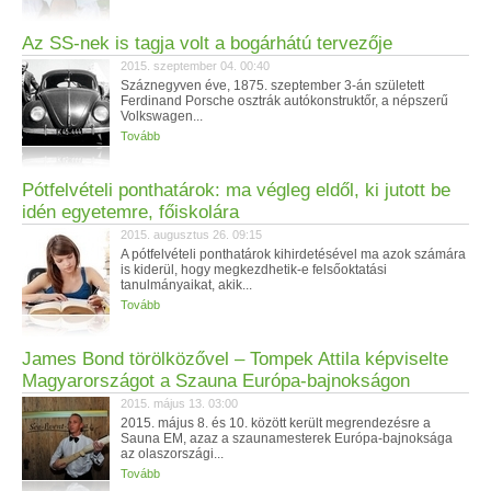
Az SS-nek is tagja volt a bogárhátú tervezője
2015. szeptember 04. 00:40
Száznegyven éve, 1875. szeptember 3-án született
Ferdinand Porsche osztrák autókonstruktőr, a népszerű
Volkswagen...
Tovább
Pótfelvételi ponthatárok: ma végleg eldől, ki jutott be
idén egyetemre, főiskolára
2015. augusztus 26. 09:15
A pótfelvételi ponthatárok kihirdetésével ma azok számára
is kiderül, hogy megkezdhetik-e felsőoktatási
tanulmányaikat, akik...
Tovább
James Bond törölközővel – Tompek Attila képviselte
Magyarországot a Szauna Európa-bajnokságon
2015. május 13. 03:00
2015. május 8. és 10. között került megrendezésre a
Sauna EM, azaz a szaunamesterek Európa-bajnoksága
az olaszországi...
Tovább