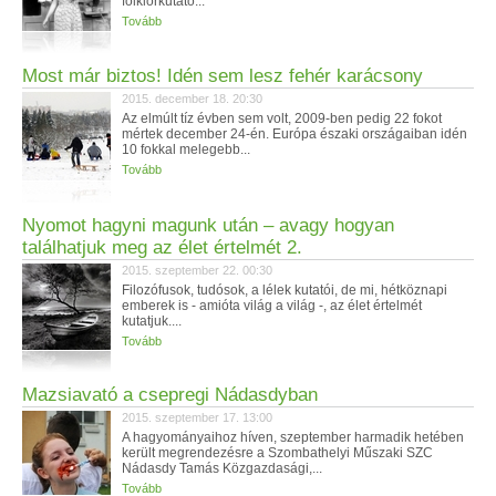
folklórkutató...
Tovább
Most már biztos! Idén sem lesz fehér karácsony
2015. december 18. 20:30
Az elmúlt tíz évben sem volt, 2009-ben pedig 22 fokot
mértek december 24-én. Európa északi országaiban idén
10 fokkal melegebb...
Tovább
Nyomot hagyni magunk után – avagy hogyan
találhatjuk meg az élet értelmét 2.
2015. szeptember 22. 00:30
Filozófusok, tudósok, a lélek kutatói, de mi, hétköznapi
emberek is - amióta világ a világ -, az élet értelmét
kutatjuk....
Tovább
Mazsiavató a csepregi Nádasdyban
2015. szeptember 17. 13:00
A hagyományaihoz híven, szeptember harmadik hetében
került megrendezésre a Szombathelyi Műszaki SZC
Nádasdy Tamás Közgazdasági,...
Tovább