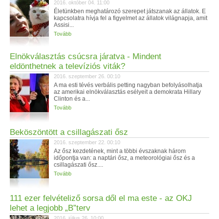
2016. október 04. 11:00
Életünkben meghatározó szerepet játszanak az állatok. E
kapcsolatra hívja fel a figyelmet az állatok világnapja, amit
Assisi...
Tovább
Elnökválasztás csúcsra járatva - Mindent
eldönthetnek a televíziós viták?
2016. szeptember 26. 00:10
A ma esti tévés verbális petting nagyban befolyásolhatja
az amerikai elnökválasztás esélyeit a demokrata Hillary
Clinton és a...
Tovább
Beköszöntött a csillagászati ősz
2016. szeptember 22. 00:10
Az ősz kezdetének, mint a többi évszaknak három
időpontja van: a naptári ősz, a meteorológiai ősz és a
csillagászati ősz....
Tovább
111 ezer felvételiző sorsa dől el ma este - az OKJ
lehet a legjobb „B”terv
2016. július 26. 10:00