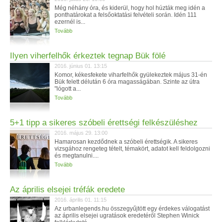
Még néhány óra, és kiderül, hogy hol húzták meg idén a
ponthatárokat a felsőoktatási felvételi során. Idén 111
ezernél is...
Tovább
Ilyen viherfelhők érkeztek tegnap Bük fölé
2016. június 01. 13:15
Komor, kékesfekete viharfelhők gyülekeztek május 31-én
Bük felett délután 6 óra magasságában. Szinte az útra
"lógott a...
Tovább
5+1 tipp a sikeres szóbeli érettségi felkészüléshez
2016. május 29. 13:00
Hamarosan kezdődnek a szóbeli érettségik. A sikeres
vizsgához rengeteg tételt, témakört, adatot kell feldolgozni
és megtanulni....
Tovább
Az április elsejei tréfák eredete
2016. április 01. 11:15
Az urbanlegends.hu összegyűjtött egy érdekes válogatást
az április elsejei ugratások eredetéről Stephen Winick