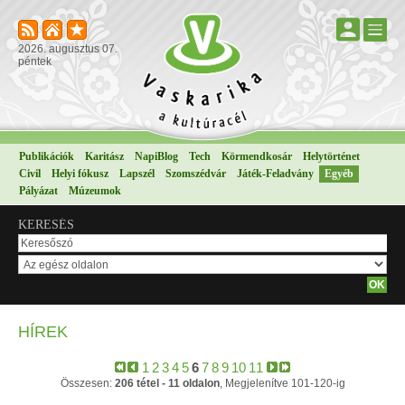
2026. augusztus 07.
péntek
Publikációk
Karitász
NapiBlog
Tech
Körmendkosár
Helytörténet
Civil
Helyi fókusz
Lapszél
Szomszédvár
Játék-Feladvány
Egyéb
Pályázat
Múzeumok
KERESÉS
HÍREK
1
2
3
4
5
6
7
8
9
10
11
Összesen:
206 tétel - 11 oldalon
, Megjelenítve 101-120-ig