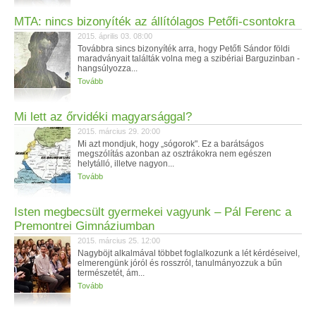
MTA: nincs bizonyíték az állítólagos Petőfi-csontokra
2015. április 03. 08:00
Továbbra sincs bizonyíték arra, hogy Petőfi Sándor földi
maradványait találták volna meg a szibériai Barguzinban -
hangsúlyozza...
Tovább
Mi lett az őrvidéki magyarsággal?
2015. március 29. 20:00
Mi azt mondjuk, hogy „sógorok". Ez a barátságos
megszólítás azonban az osztrákokra nem egészen
helytálló, illetve nagyon...
Tovább
Isten megbecsült gyermekei vagyunk – Pál Ferenc a
Premontrei Gimnáziumban
2015. március 25. 12:00
Nagyböjt alkalmával többet foglalkozunk a lét kérdéseivel,
elmerengünk jóról és rosszról, tanulmányozzuk a bűn
természetét, ám...
Tovább