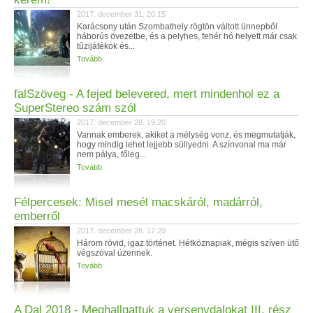
2017. december 31. 20:15
Karácsony után Szombathely rögtön váltott ünnepből
háborús övezetbe, és a pelyhes, fehér hó helyett már csak
tűzijátékok és...
Tovább
falSzöveg - A fejed belevered, mert mindenhol ez a
SuperStereo szám szól
2017. december 28. 19:20
Vannak emberek, akiket a mélység vonz, és megmutatják,
hogy mindig lehet lejjebb süllyedni. A színvonal ma már
nem pálya, főleg...
Tovább
Félpercesek: Misel mesél macskáról, madárról,
emberről
2017. december 28. 17:20
Három rövid, igaz történet. Hétköznapiak, mégis szíven ütő
végszóval üzennek.
Tovább
A Dal 2018 - Meghallgattuk a versenydalokat III. rész