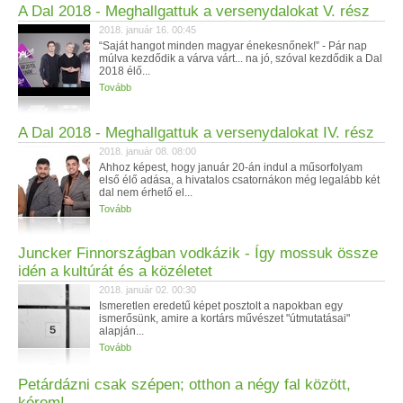
A Dal 2018 - Meghallgattuk a versenydalokat V. rész
2018. január 16. 00:45
“Saját hangot minden magyar énekesnőnek!” - Pár nap
múlva kezdődik a várva várt... na jó, szóval kezdődik a Dal
2018 élő...
Tovább
A Dal 2018 - Meghallgattuk a versenydalokat IV. rész
2018. január 08. 08:00
Ahhoz képest, hogy január 20-án indul a műsorfolyam
első élő adása, a hivatalos csatornákon még legalább két
dal nem érhető el...
Tovább
Juncker Finnországban vodkázik - Így mossuk össze
idén a kultúrát és a közéletet
2018. január 02. 00:30
Ismeretlen eredetű képet posztolt a napokban egy
ismerősünk, amire a kortárs művészet "útmutatásai"
alapján...
Tovább
Petárdázni csak szépen; otthon a négy fal között,
kérem!