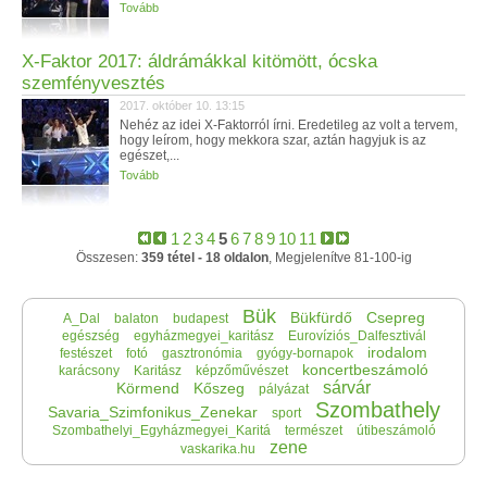
Tovább
X-Faktor 2017: áldrámákkal kitömött, ócska
szemfényvesztés
2017. október 10. 13:15
Nehéz az idei X-Faktorról írni. Eredetileg az volt a tervem,
hogy leírom, hogy mekkora szar, aztán hagyjuk is az
egészet,...
Tovább
1
2
3
4
5
6
7
8
9
10
11
Összesen:
359 tétel - 18 oldalon
, Megjelenítve 81-100-ig
Bük
Bükfürdő
Csepreg
A_Dal
balaton
budapest
egészség
egyházmegyei_karitász
Eurovíziós_Dalfesztivál
irodalom
festészet
fotó
gasztronómia
gyógy-bornapok
koncertbeszámoló
karácsony
Karitász
képzőművészet
sárvár
Körmend
Kőszeg
pályázat
Szombathely
Savaria_Szimfonikus_Zenekar
sport
Szombathelyi_Egyházmegyei_Karitá
természet
útibeszámoló
zene
vaskarika.hu