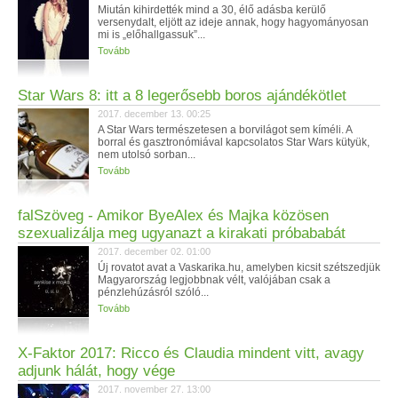
Miután kihirdették mind a 30, élő adásba kerülő
versenydalt, eljött az ideje annak, hogy hagyományosan
mi is „előhallgassuk”...
Tovább
Star Wars 8: itt a 8 legerősebb boros ajándékötlet
2017. december 13. 00:25
A Star Wars természetesen a borvilágot sem kíméli. A
borral és gasztronómiával kapcsolatos Star Wars kütyük,
nem utolsó sorban...
Tovább
falSzöveg - Amikor ByeAlex és Majka közösen
szexualizálja meg ugyanazt a kirakati próbababát
2017. december 02. 01:00
Új rovatot avat a Vaskarika.hu, amelyben kicsit szétszedjük
Magyarország legjobbnak vélt, valójában csak a
pénzlehúzásról szóló...
Tovább
X-Faktor 2017: Ricco és Claudia mindent vitt, avagy
adjunk hálát, hogy vége
2017. november 27. 13:00