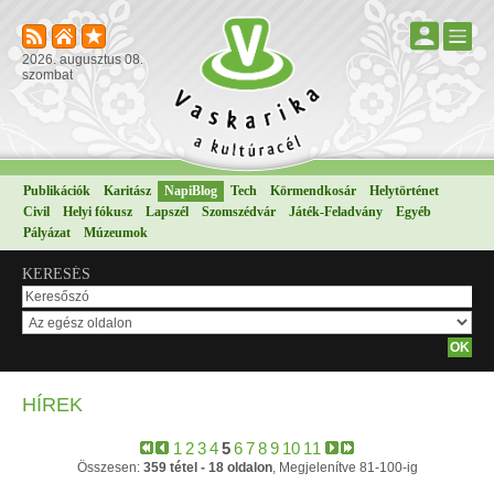
2026. augusztus 08.
szombat
Publikációk
Karitász
NapiBlog
Tech
Körmendkosár
Helytörténet
Civil
Helyi fókusz
Lapszél
Szomszédvár
Játék-Feladvány
Egyéb
Pályázat
Múzeumok
KERESÉS
HÍREK
1
2
3
4
5
6
7
8
9
10
11
Összesen:
359 tétel - 18 oldalon
, Megjelenítve 81-100-ig