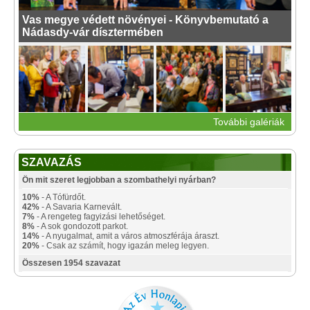
Vas megye védett növényei - Könyvbemutató a
Nádasdy-vár dísztermében
További galériák
SZAVAZÁS
Ön mit szeret legjobban a szombathelyi nyárban?
10%
- A Tófürdőt.
42%
- A Savaria Karnevált.
7%
- A rengeteg fagyizási lehetőséget.
8%
- A sok gondozott parkot.
14%
- A nyugalmat, amit a város atmoszférája áraszt.
20%
- Csak az számít, hogy igazán meleg legyen.
Összesen 1954 szavazat