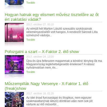
Tovább
Hogyan hatnak egy elismert művész tisztelőire az őt
ért zaklatási vádak?
2017. október 27. 00:10
Az elmúlt hét Marton László szexuális szokásainak
véleményezésétől volt hangos. A rendezőt Sárosdi Lilla
színésznő vádolja...
Tovább
Pofozgatni a szart – X-Faktor 2. élő show
2017. október 24. 13:20
Újra és újra felteszem magamnak a kérdést: tényleg ők ma
Magyarország legtehetségesebb énekesei? A válasz
nyilvánvalóan nem, és...
Tovább
Műszempillák Nagy Versenye - X-Faktor 1. élő
(freak)show
2017. október 16. 01:20
Az idei évad furcsaságai és illogikus, nem egyszer
szakmaiatlan(nak látszó) döntései után nem sok jót
vártunk az élő műsortól...