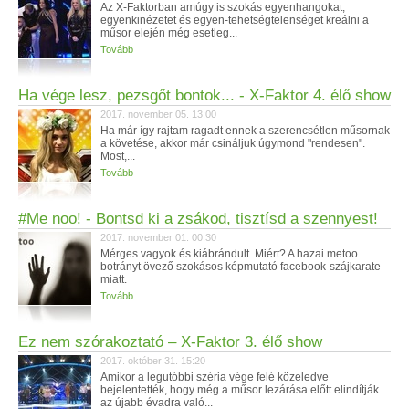
Az X-Faktorban amúgy is szokás egyenhangokat,
egyenkinézetet és egyen-tehetségtelenséget kreálni a
műsor elején még esetleg...
Tovább
Ha vége lesz, pezsgőt bontok... - X-Faktor 4. élő show
2017. november 05. 13:00
Ha már így rajtam ragadt ennek a szerencsétlen műsornak
a követése, akkor már csináljuk úgymond "rendesen".
Most,...
Tovább
#Me noo! - Bontsd ki a zsákod, tisztísd a szennyest!
2017. november 01. 00:30
Mérges vagyok és kiábrándult. Miért? A hazai metoo
botrányt övező szokásos képmutató facebook-szájkarate
miatt.
Tovább
Ez nem szórakoztató – X-Faktor 3. élő show
2017. október 31. 15:20
Amikor a legutóbbi széria vége felé közeledve
bejelentették, hogy még a műsor lezárása előtt elindítják
az újabb évadra való...