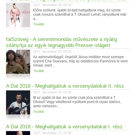
2017. december 28. 00:30
Előre szólunk: újabb öt dalt hallgattunk meg, és szinte
csak rosszra számíthat a T. Olvasó! Lehet, rányúltunk már
a...
Tovább
falSzöveg - A semmitmondás művészete a nyálig
silányítja az egyik legnagyobb Presser-slágert
2017. december 22. 00:30
Az adrenalinfüggő, önjelölt Jézus-imitátor most szerepe
szerint Che Guevara, míg az oldalkocsis Pannónia le nem
rohad, mert...
Tovább
A Dal 2018 - Meghallgattuk a versenydalokat II. rész
2017. december 20. 01:00
Itt az újabb öt dal, és szinte csak jóra számíthat a T.
Olvasó! Vagy véletlenül nyúltunk pont öt olyan dalhoz,
amin nehezen...
Tovább
A Dal 2018 - Meghallgattuk a versenydalokat I. rész
2017. december 17. 02:00