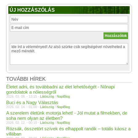
ÚJ HOZZÁSZÓLÁS
TOVÁBBI HÍREK
Életet adni, és továbbadni az élet lehetőségét - Nőnapi
gondolatok a nőiességről
2026. 03. 08. - 13:15 -
Látószög
/
NapiBlog
Buci és a Nagy Választás
2026. 02. 14. - 01:00 -
Látószög
/
NapiBlog
A szerelem életünk motorja lehet! - Jól mutat a filmekben, de
soha nem olyan az életben?
2026. 02. 12. - 00:10 -
Látószög
/
NapiBlog
Rózsák, összetört szívek és elhappolt randik – totális káosz a
villában