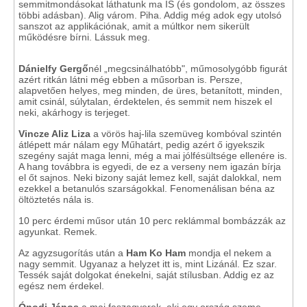
semmitmondásokat láthatunk ma IS (és gondolom, az összes
többi adásban). Alig várom. Piha. Addig még adok egy utolsó
sanszot az applikációnak, amit a múltkor nem sikerült
működésre bírni. Lássuk meg.
Dánielfy Gergő
nél „megcsinálhatóbb", műmosolygóbb figurát
azért ritkán látni még ebben a műsorban is. Persze,
alapvetően helyes, meg minden, de üres, betanított, minden,
amit csinál, súlytalan, érdektelen, és semmit nem hiszek el
neki, akárhogy is terjeget.
Vincze Aliz Liza
a vörös haj-lila szemüveg kombóval szintén
átlépett már nálam egy Műhatárt, pedig azért ő igyekszik
szegény saját maga lenni, még a mai jólfésültsége ellenére is.
A hang továbbra is egyedi, de ez a verseny nem igazán bírja
el őt sajnos. Neki bizony saját lemez kell, saját dalokkal, nem
ezekkel a betanulós szarságokkal. Fenomenálisan béna az
öltöztetés nála is.
10 perc érdemi műsor után 10 perc reklámmal bombázzák az
agyunkat. Remek.
Az agyzsugorítás után a
Ham Ko Ham
mondja el nekem a
nagy semmit. Ugyanaz a helyzet itt is, mint Lizánál. Ez szar.
Tessék saját dolgokat énekelni, saját stílusban. Addig ez az
egész nem érdekel.