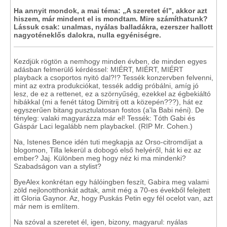
Ha annyit mondok, a mai téma: „A szeretet él”, akkor azt
hiszem, már mindent el is mondtam. Mire számíthatunk?
Lássuk csak: unalmas, nyálas balladákra, ezerszer hallott
nagyoténeklős dalokra, nulla egyéniségre.
Kezdjük rögtön a nemhogy minden évben, de minden egyes
adásban felmerülő kérdéssel: MIÉRT, MIÉRT, MIÉRT
playback a csoportos nyitó dal?!? Tessék konzervben felvenni,
mint az extra produkciókat, tessék addig próbálni, amíg jó
lesz, de ez a rettenet, ez a szörnyűség, ezekkel az égbekiáltó
hibákkal (mi a fenét tátog Dimitrij ott a közepén???), hát ez
egyszerűen bitang pusztulatosan fostos (a'la Babi néni). De
tényleg: valaki magyarázza már el! Tessék: Tóth Gabi és
Gáspár Laci legalább nem playbackel. (RIP Mr. Cohen.)
Na, Istenes Bence idén tuti megkapja az Orso-citromdíjat a
blogomon, Tilla lekerül a dobogó első helyéről, hát ki ez az
ember? Jaj. Különben meg hogy néz ki ma mindenki?
Szabadságon van a stylist?
ByeAlex konkrétan egy hálóingben feszít, Gabira meg valami
zöld nejlonotthonkát adtak, amit még a 70-es évekből felejtett
itt Gloria Gaynor. Az, hogy Puskás Petin egy fél ocelot van, azt
már nem is említem.
Na szóval a szeretet él, igen, bizony, magyarul: nyálas