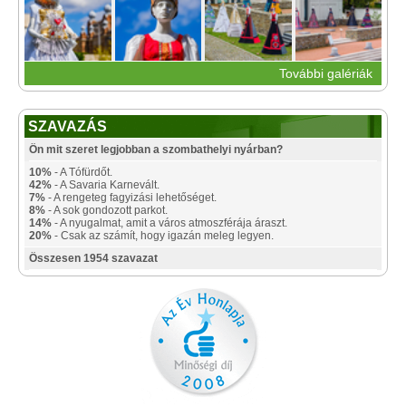
További galériák
SZAVAZÁS
Ön mit szeret legjobban a szombathelyi nyárban?
10%
- A Tófürdőt.
42%
- A Savaria Karnevált.
7%
- A rengeteg fagyizási lehetőséget.
8%
- A sok gondozott parkot.
14%
- A nyugalmat, amit a város atmoszférája áraszt.
20%
- Csak az számít, hogy igazán meleg legyen.
Összesen 1954 szavazat