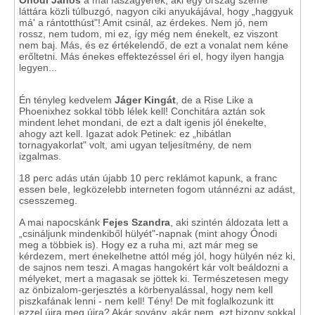
Ónodi János
a mai faszagyerek, aki egy ország szeme
láttára közli túlbuzgó, nagyon ciki anyukájával, hogy „haggyuk
má' a rántotthúst"! Amit csinál, az érdekes. Nem jó, nem
rossz, nem tudom, mi ez, így még nem énekelt, ez viszont
nem baj. Más, és ez értékelendő, de ezt a vonalat nem kéne
erőltetni. Más énekes effektezéssel éri el, hogy ilyen hangja
legyen...
Én tényleg kedvelem
Jáger Kingát
, de a Rise Like a
Phoenixhez sokkal több lélek kell! Conchitára aztán sok
mindent lehet mondani, de ezt a dalt igenis jól énekelte,
ahogy azt kell. Igazat adok Petinek: ez „hibátlan
tornagyakorlat" volt, ami ugyan teljesítmény, de nem
izgalmas.
18 perc adás után újabb 10 perc reklámot kapunk, a franc
essen bele, legközelebb interneten fogom utánnézni az adást,
csesszemeg.
A mai napocskánk
Fejes Szandra
, aki szintén áldozata lett a
„csináljunk mindenkiből hülyét"-napnak (mint ahogy Ónodi
meg a többiek is). Hogy ez a ruha mi, azt már meg se
kérdezem, mert énekelhetne attól még jól, hogy hülyén néz ki,
de sajnos nem teszi. A magas hangokért kár volt beáldozni a
mélyeket, mert a magasak se jöttek ki. Természetesen megy
az önbizalom-gerjesztés a körbenyalással, hogy nem kell
piszkafának lenni - nem kell! Tény! De mit foglalkozunk itt
ezzel újra meg újra? Akár sovány, akár nem, ezt bizony sokkal