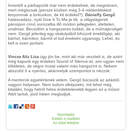
Innentől a párbajozók már nem érdekelnek, de megnézem,
mert mégiscsak (persze közben még 3-4 reklámblokkot
lenyomnak a torkunkon, de kit érdekel?).
Dánielfy Gergő
hatásvadász, nyál Give It To Me-je kb. a világslágerek
pánsípon című sorozatba illő módon jellegtelen, élettelen,
unalmas. Becsülöm a hangszeres tudást, de a műmájerséget
nem. Gergő jelenleg egy skatulyából kihúzott éneklőgép, aki
bárhol, bármikor, bármit el tud énekelni ugyanúgy. Lehet, és
kell is ezen javítani.
Vincze Aliz Liza
úgy jön be, mint aki már vesztett is, de azért
még kapunk egy érdekes Sound of Silence-et, ami ugyan nem
tökéletes, de végre mutat valami más hangszínt is. Nekem
abszolút ő a nyertes, akármelyik szempontot is nézzük.
A mentorok egyetértenek velem, Gergő búcsúzik az adástól,
nagyon helyesen. Nem tudom elképzelni, mit lehet még
kitalálni, hogy hétről hétre érdektelenebb legyen ez a műsor.
Attól tartok, jövő héten megtudjuk.
Nyomtatás
Küldés e-mailben
Az oldal tetejére