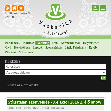
2026. augusztus 08.
szombat
Publikációk
Karitász
NapiBlog
Tech
Körmendkosár
Helytörténet
Civil
Helyi fókusz
Lapszél
Szomszédvár
Játék-Feladvány
Egyéb
Pályázat
Múzeumok
KERESÉS
Vissza az előző oldalra
Stílustalan szenvelgés - X-Faktor 2016 2. élő show
2016.11.13. - 20:15 |
Orsó - Fotók: rtlklub.hu