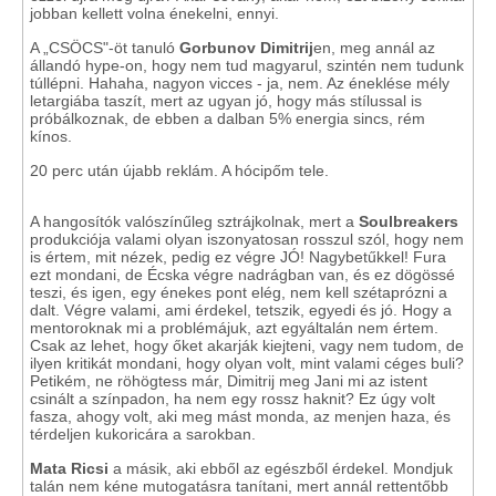
jobban kellett volna énekelni, ennyi.
A „CSÖCS"-öt tanuló
Gorbunov Dimitrij
en, meg annál az
állandó hype-on, hogy nem tud magyarul, szintén nem tudunk
túllépni. Hahaha, nagyon vicces - ja, nem. Az éneklése mély
letargiába taszít, mert az ugyan jó, hogy más stílussal is
próbálkoznak, de ebben a dalban 5% energia sincs, rém
kínos.
20 perc után újabb reklám. A hócipőm tele.
A hangosítók valószínűleg sztrájkolnak, mert a
Soulbreakers
produkciója valami olyan iszonyatosan rosszul szól, hogy nem
is értem, mit nézek, pedig ez végre JÓ! Nagybetűkkel! Fura
ezt mondani, de Écska végre nadrágban van, és ez dögössé
teszi, és igen, egy énekes pont elég, nem kell szétaprózni a
dalt. Végre valami, ami érdekel, tetszik, egyedi és jó. Hogy a
mentoroknak mi a problémájuk, azt egyáltalán nem értem.
Csak az lehet, hogy őket akarják kiejteni, vagy nem tudom, de
ilyen kritikát mondani, hogy olyan volt, mint valami céges buli?
Petikém, ne röhögtess már, Dimitrij meg Jani mi az istent
csinált a színpadon, ha nem egy rossz haknit? Ez úgy volt
fasza, ahogy volt, aki meg mást monda, az menjen haza, és
térdeljen kukoricára a sarokban.
Mata Ricsi
a másik, aki ebből az egészből érdekel. Mondjuk
talán nem kéne mutogatásra tanítani, mert annál rettentőbb