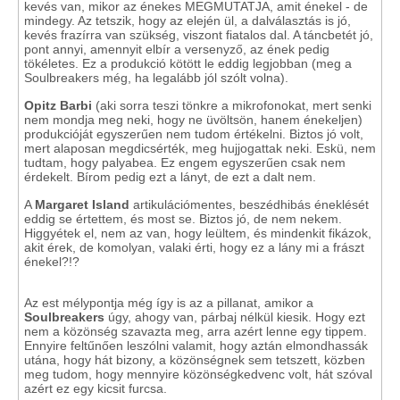
kevés van, mikor az énekes MEGMUTATJA, amit énekel - de
mindegy. Az tetszik, hogy az elején ül, a dalválasztás is jó,
kevés frazírra van szükség, viszont fiatalos dal. A táncbetét jó,
pont annyi, amennyit elbír a versenyző, az ének pedig
tökéletes. Ez a produkció kötött le eddig legjobban (meg a
Soulbreakers még, ha legalább jól szólt volna).
Opitz Barbi
(aki sorra teszi tönkre a mikrofonokat, mert senki
nem mondja meg neki, hogy ne üvöltsön, hanem énekeljen)
produkcióját egyszerűen nem tudom értékelni. Biztos jó volt,
mert alaposan megdicsérték, meg hujjogattak neki. Eskü, nem
tudtam, hogy palyabea. Ez engem egyszerűen csak nem
érdekelt. Bírom pedig ezt a lányt, de ezt a dalt nem.
A
Margaret Island
artikulációmentes, beszédhibás éneklését
eddig se értettem, és most se. Biztos jó, de nem nekem.
Higgyétek el, nem az van, hogy leültem, és mindenkit fikázok,
akit érek, de komolyan, valaki érti, hogy ez a lány mi a frászt
énekel?!?
Az est mélypontja még így is az a pillanat, amikor a
Soulbreakers
úgy, ahogy van, párbaj nélkül kiesik. Hogy ezt
nem a közönség szavazta meg, arra azért lenne egy tippem.
Ennyire feltűnően leszólni valamit, hogy aztán elmondhassák
utána, hogy hát bizony, a közönségnek sem tetszett, közben
meg tudom, hogy mennyire közönségkedvenc volt, hát szóval
azért ez egy kicsit furcsa.