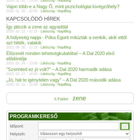
2026. 02. 02. - 23:00 -
Látószög
/
NapiBlog
Vajon több-e a Nagy Ő, mint pszichológiai kivégzőhely?
2026. 01. 30. - 22:45 -
Látószög
/
NapiBlog
KAPCSOLÓDÓ HÍREK
Így játszik a zene az agyaddal
2026. 02. 12. - 01:15 -
Látószög
/
NapiBlog
A hülyeség napja - Póka Egont mitúzták a senkik, akik ettől
azt hitték, valakik
2023. 09. 30. - 17:15 -
Látószög
/
NapiBlog
Élőzenét minden tehetségkutatóba! – A Dal 2020 első
elődöntője
2020. 02. 24. - 13:00 -
Látószög
/
NapiBlog
"Szerinted ez jó volt?" – A Dal 2020 harmadik adása
2020. 02. 17. - 16:00 -
Látószög
/
NapiBlog
„Jó, hát te igénytelen vagy” – A Dal 2020 második adása
2020. 02. 10. - 12:00 -
Látószög
/
NapiBlog
zene
X-Faktor
PROGRAMKERESŐ
Időpont:
Helyszín: