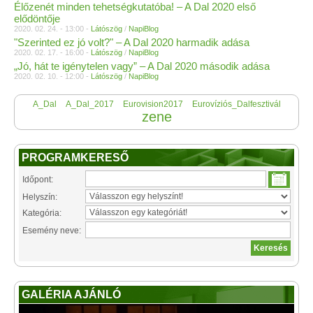
Élőzenét minden tehetségkutatóba! – A Dal 2020 első
elődöntője
2020. 02. 24. - 13:00 -
Látószög
/
NapiBlog
"Szerinted ez jó volt?" – A Dal 2020 harmadik adása
2020. 02. 17. - 16:00 -
Látószög
/
NapiBlog
„Jó, hát te igénytelen vagy” – A Dal 2020 második adása
2020. 02. 10. - 12:00 -
Látószög
/
NapiBlog
A_Dal
A_Dal_2017
Eurovision2017
Eurovíziós_Dalfesztivál
zene
PROGRAMKERESŐ
Időpont:
Helyszín:
Kategória:
Esemény neve:
GALÉRIA AJÁNLÓ