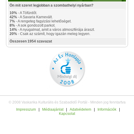
Ön mit szeret legjobban a szombathelyi nyárban?
10%
- A Tófürdőt.
42%
- A Savaria Karnevált.
7%
- A rengeteg fagyizási lehetőséget.
8%
- A sok gondozott parkot.
14%
- A nyugalmat, amit a város atmoszférája áraszt.
20%
- Csak az számít, hogy igazán meleg legyen.
Összesen 1954 szavazat
© 2008 Vaskarika Kulturális és Szabadidő Portál - Minden jog fenntartva
Impresszum
|
Médiaajánlat
|
Adatvédelem
|
Információk
|
Kapcsolat