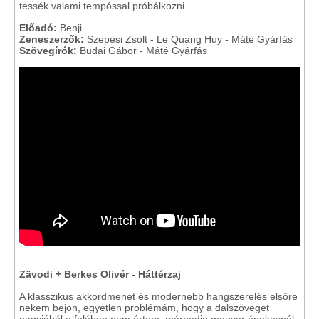
tessék valami tempóssal próbálkozni.
Előadó:
Benji
Zeneszerzők:
Szepesi Zsolt - Le Quang Huy - Máté Gyárfás
Szövegírók:
Budai Gábor - Máté Gyárfás
Zävodi + Berkes Olivér - Háttérzaj
A klasszikus akkordmenet és modernebb hangszerelés elsőre
nekem bejön, egyetlen problémám, hogy a dalszöveget
nagyjából a felében nem értem, márpedig magyar énekesnél,