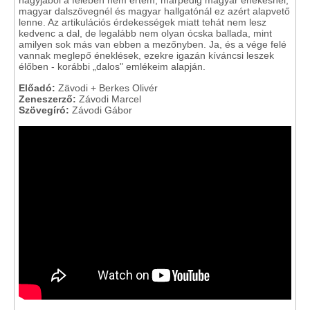
magyar dalszövegnél és magyar hallgatónál ez azért alapvető
lenne. Az artikulációs érdekességek miatt tehát nem lesz
kedvenc a dal, de legalább nem olyan ócska ballada, mint
amilyen sok más van ebben a mezőnyben. Ja, és a vége felé
vannak meglepő éneklések, ezekre igazán kíváncsi leszek
élőben - korábbi „dalos" emlékeim alapján.
Előadó:
Zävodi + Berkes Olivér
Zeneszerző:
Závodi Marcel
Szövegíró:
Závodi Gábor