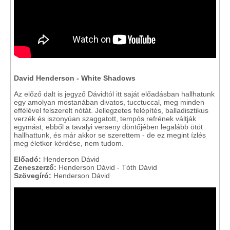
David Henderson - White Shadows
Az előző dalt is jegyző Dávidtól itt saját előadásban hallhatunk
egy amolyan mostanában divatos, tucctuccal, meg minden
effélével felszerelt nótát. Jellegzetes felépítés, balladisztikus
verzék és iszonyúan szaggatott, tempós refrének váltják
egymást, ebből a tavalyi verseny döntőjében legalább ötöt
hallhattunk, és már akkor se szerettem - de ez megint ízlés
meg életkor kérdése, nem tudom.
Előadó:
Henderson Dávid
Zeneszerző:
Henderson Dávid - Tóth Dávid
Szövegíró:
Henderson Dávid