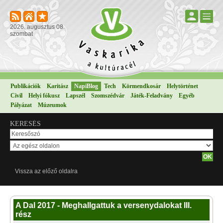
2026. augusztus 08.
szombat
Publikációk
Karitász
NapiBlog
Tech
Körmendkosár
Helytörténet
Civil
Helyi fókusz
Lapszél
Szomszédvár
Játék-Feladvány
Egyéb
Pályázat
Múzeumok
KERESÉS
Vissza az előző oldalra
A Dal 2017 - Meghallgattuk a versenydalokat III.
rész