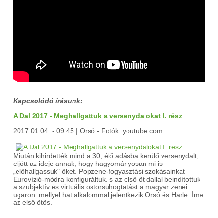
Kapcsolódó írásunk:
A Dal 2017 - Meghallgattuk a versenydalokat I. rész
2017.01.04. - 09:45 | Orsó - Fotók: youtube.com
Miután kihirdették mind a 30, élő adásba kerülő versenydalt,
eljött az ideje annak, hogy hagyományosan mi is
„előhallgassuk" őket. Popzene-fogyasztási szokásainkat
Eurovízió-módra konfiguráltuk, s az első öt dallal beindítottuk
a szubjektív és virtuális ostorsuhogtatást a magyar zenei
ugaron, mellyel hat alkalommal jelentkezik Orsó és Harle. Íme
az első ötös.