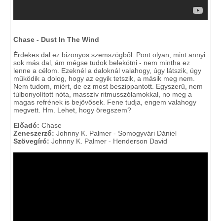
Chase - Dust In The Wind
Érdekes dal ez bizonyos szemszögből. Pont olyan, mint annyi
sok más dal, ám mégse tudok belekötni - nem mintha ez
lenne a célom. Ezeknél a daloknál valahogy, úgy látszik, úgy
működik a dolog, hogy az egyik tetszik, a másik meg nem.
Nem tudom, miért, de ez most beszippantott. Egyszerű, nem
túlbonyolított nóta, masszív ritmusszólamokkal, no meg a
magas refrének is bejövősek. Fene tudja, engem valahogy
megvett. Hm. Lehet, hogy öregszem?
Előadó:
Chase
Zeneszerző:
Johnny K. Palmer - Somogyvári Dániel
Szövegíró:
Johnny K. Palmer - Henderson David