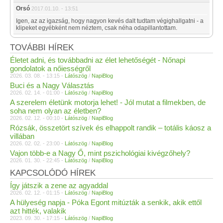
Orsó
2017.01.10. - 13:51
Igen, az az igazság, hogy nagyon kevés dalt tudtam végighallgatni - a
klipeket egyébként nem néztem, csak néha odapillantottam.
TOVÁBBI HÍREK
Életet adni, és továbbadni az élet lehetőségét - Nőnapi
gondolatok a nőiességről
2026. 03. 08. - 13:15 -
Látószög
/
NapiBlog
Buci és a Nagy Választás
2026. 02. 14. - 01:00 -
Látószög
/
NapiBlog
A szerelem életünk motorja lehet! - Jól mutat a filmekben, de
soha nem olyan az életben?
2026. 02. 12. - 00:10 -
Látószög
/
NapiBlog
Rózsák, összetört szívek és elhappolt randik – totális káosz a
villában
2026. 02. 02. - 23:00 -
Látószög
/
NapiBlog
Vajon több-e a Nagy Ő, mint pszichológiai kivégzőhely?
2026. 01. 30. - 22:45 -
Látószög
/
NapiBlog
KAPCSOLÓDÓ HÍREK
Így játszik a zene az agyaddal
2026. 02. 12. - 01:15 -
Látószög
/
NapiBlog
A hülyeség napja - Póka Egont mitúzták a senkik, akik ettől
azt hitték, valakik
2023. 09. 30. - 17:15 -
Látószög
/
NapiBlog