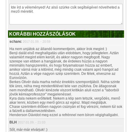
KORÁBBI HOZZÁSZÓLÁSOK
schanc
2017.01.09. - 20:59
Ha nem unjátok az állandó kommentjeim, akkor írok megint :)
Benji dalát első meghallgatás után eldobtam, hogy jellegtelen. Aztán
valamiért megint elém került, és akkor nagyon megfogott. Nagy
szerepe van ebben a hangjának, de érdekes húzás a nagyon
minimális hangszerelés, és hogy folyamatosan húzza az embert,
amikor várná már a kitörést, még mindig csak valami apró hangot ad
hozzá. Aztán a vége nagyon szép szerintem. De félek, elveszne az
Eurovízión.
Berkes Olivér dala marha nehéz éneklés szempontjából. Néha szinte
tök üres, néha meg mindenfélével tele van zsúfolva. De átlagosnak
nem mondható. Olivér kinézete viszont kritikán aluli ezzel a "laborból
jövök kémiaprofesszor" megjelenéssel.
Kyra dala nekem erőltetett. Nekem a klip sem tetszik, vergődés, menő
akar lenni, közben egy merő görcs az egész. Majd meglátjuk.
Chase szerintem élőben nagyon csúnyán el fog vérezni, nekem túl sok
a falzett a dallamvezetésben.
Henderson Dávidot meg ezzel a refrénnel nem bírom végighallgatni.
BLH
2017.01.09. - 21:03
Sőt, már-már elvárjuk! :)