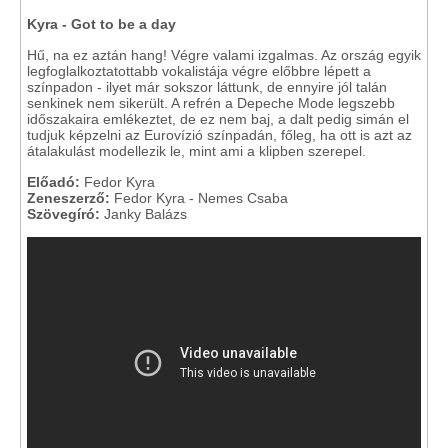
Kyra - Got to be a day
Hű, na ez aztán hang! Végre valami izgalmas. Az ország egyik
legfoglalkoztatottabb vokalistája végre előbbre lépett a
színpadon - ilyet már sokszor láttunk, de ennyire jól talán
senkinek nem sikerült. A refrén a Depeche Mode legszebb
időszakaira emlékeztet, de ez nem baj, a dalt pedig simán el
tudjuk képzelni az Eurovízió színpadán, főleg, ha ott is azt az
átalakulást modellezik le, mint ami a klipben szerepel.
Előadó:
Fedor Kyra
Zeneszerző:
Fedor Kyra - Nemes Csaba
Szövegíró:
Janky Balázs