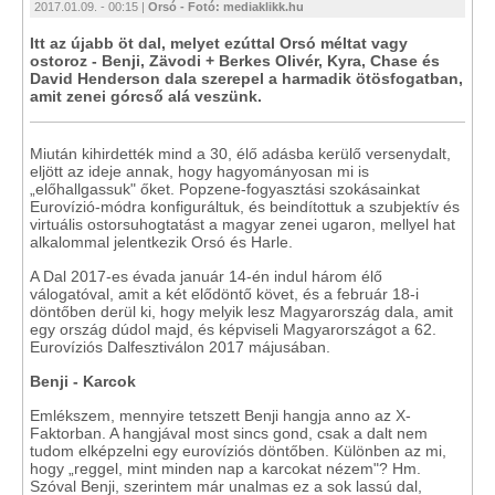
2017.01.09. - 00:15 |
Orsó - Fotó: mediaklikk.hu
Itt az újabb öt dal, melyet ezúttal Orsó méltat vagy
ostoroz - Benji, Zävodi + Berkes Olivér, Kyra, Chase és
David Henderson dala szerepel a harmadik ötösfogatban,
amit zenei górcső alá veszünk.
Miután kihirdették mind a 30, élő adásba kerülő versenydalt,
eljött az ideje annak, hogy hagyományosan mi is
„előhallgassuk" őket. Popzene-fogyasztási szokásainkat
Eurovízió-módra konfiguráltuk, és beindítottuk a szubjektív és
virtuális ostorsuhogtatást a magyar zenei ugaron, mellyel hat
alkalommal jelentkezik Orsó és Harle.
A Dal 2017-es évada január 14-én indul három élő
válogatóval, amit a két elődöntő követ, és a február 18-i
döntőben derül ki, hogy melyik lesz Magyarország dala, amit
egy ország dúdol majd, és képviseli Magyarországot a 62.
Eurovíziós Dalfesztiválon 2017 májusában.
Benji - Karcok
Emlékszem, mennyire tetszett Benji hangja anno az X-
Faktorban. A hangjával most sincs gond, csak a dalt nem
tudom elképzelni egy eurovíziós döntőben. Különben az mi,
hogy „reggel, mint minden nap a karcokat nézem"? Hm.
Szóval Benji, szerintem már unalmas ez a sok lassú dal,