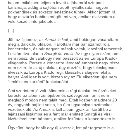
bajom: miközben teljesen levett a lábamról színpadi
karizmája, addig a sajtóban adott nyilatkozatai nagyon
pökhendinek és sokszor lenézőnek tűntek. Akkor jöttem rá,
hogy a szúrós habitus mögött mi van, amikor elolvastam a
vele készült interjúkötetet.
(...)
Jött az új lemez, az
Annak is kell
, amit boldogan vásároltam
meg a dalok.hu oldalon. Hallottam már pár számot róla
koncerteken, és bár nagyon mások voltak, igazából tetszettek.
Leszámítva talán a
Smirgli és Virslit
. Az egy olyan szám, ami
nem rossz, de valahogy nem passzolt az én Európa Kiadó-
világomba. Persze a koncertre látogató emberek nagy része
nem szerette az új dalokat, úgy érezték, hogy feleslegesen
elveszik az Európa Kiadó régi, klasszikus slágerei elől a
helyet. Ami igaz is volt, hiszen így az EK elkezdett újra nem
"emlékzenekarként" funkcionálni.
Ami szerintem jó volt. Mindenki a régi dalokat és érzéseket
kereste az album zenéjében és szövegében, amit nem
meglepő módon nem talált meg. Eltelt közben majdnem 20
év, nagyobb baj lett volna, ha újra ugyanolyan számokat
vezetnek elő. Az Annak is kell album gyakran került be a
lejátszási listáimba és a fent már említett Smirgli és Virsli
kivételével nem bántam, amikor feltűntek a koncerteken is.
Úgy tűnt, hogy beállt egy új korszak, lett pár tagcsere is a