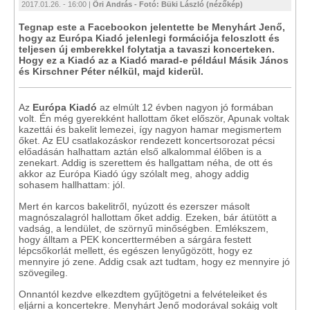
2017.01.26. - 16:00 |
Őri András - Fotó: Büki László (nézőkép)
Tegnap este a Facebookon jelentette be Menyhárt Jenő,
hogy az Európa Kiadó jelenlegi formációja feloszlott és
teljesen új emberekkel folytatja a tavaszi koncerteken.
Hogy ez a Kiadó az a Kiadó marad-e például Másik János
és Kirschner Péter nélkül, majd kiderül.
Az
Európa Kiadó
az elmúlt 12 évben nagyon jó formában
volt. Én még gyerekként hallottam őket először, Apunak voltak
kazettái és bakelit lemezei, így nagyon hamar megismertem
őket. Az EU csatlakozáskor rendezett koncertsorozat pécsi
előadásán halhattam aztán első alkalommal élőben is a
zenekart. Addig is szerettem és hallgattam néha, de ott és
akkor az Európa Kiadó úgy szólalt meg, ahogy addig
sohasem hallhattam: jól.
Mert én karcos bakelitről, nyúzott és ezerszer másolt
magnószalagról hallottam őket addig. Ezeken, bár átütött a
vadság, a lendület, de szörnyű minőségben. Emlékszem,
hogy álltam a PEK koncerttermében a sárgára festett
lépcsőkorlát mellett, és egészen lenyűgözött, hogy ez
mennyire jó zene. Addig csak azt tudtam, hogy ez mennyire jó
szövegileg.
Onnantól kezdve elkezdtem gyűjtögetni a felvételeiket és
eljárni a koncertekre. Menyhárt Jenő modorával sokáig volt