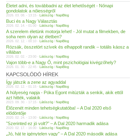
Életet adni, és továbbadni az élet lehetőségét - Nőnapi
gondolatok a nőiességről
2026. 03. 08. - 13:15 -
Látószög
/
NapiBlog
Buci és a Nagy Választás
2026. 02. 14. - 01:00 -
Látószög
/
NapiBlog
A szerelem életünk motorja lehet! - Jól mutat a filmekben, de
soha nem olyan az életben?
2026. 02. 12. - 00:10 -
Látószög
/
NapiBlog
Rózsák, összetört szívek és elhappolt randik – totális káosz a
villában
2026. 02. 02. - 23:00 -
Látószög
/
NapiBlog
Vajon több-e a Nagy Ő, mint pszichológiai kivégzőhely?
2026. 01. 30. - 22:45 -
Látószög
/
NapiBlog
KAPCSOLÓDÓ HÍREK
Így játszik a zene az agyaddal
2026. 02. 12. - 01:15 -
Látószög
/
NapiBlog
A hülyeség napja - Póka Egont mitúzták a senkik, akik ettől
azt hitték, valakik
2023. 09. 30. - 17:15 -
Látószög
/
NapiBlog
Élőzenét minden tehetségkutatóba! – A Dal 2020 első
elődöntője
2020. 02. 24. - 13:00 -
Látószög
/
NapiBlog
"Szerinted ez jó volt?" – A Dal 2020 harmadik adása
2020. 02. 17. - 16:00 -
Látószög
/
NapiBlog
„Jó, hát te igénytelen vagy” – A Dal 2020 második adása