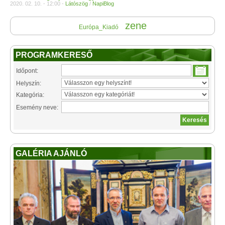
2020. 02. 10. - 12:00 -
Látószög
/
NapiBlog
zene
Európa_Kiadó
PROGRAMKERESŐ
Időpont:
Helyszín:
Kategória:
Esemény neve:
GALÉRIA AJÁNLÓ