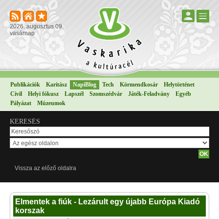
2026. augusztus 09.
vasárnap
Publikációk
Karitász
NapiBlog
Tech
Körmendkosár
Helytörténet
Civil
Helyi fókusz
Lapszél
Szomszédvár
Játék-Feladvány
Egyéb
Pályázat
Múzeumok
KERESÉS
Vissza az előző oldalra
Elmentek a fiúk - Lezárult egy újabb Európa Kiadó
korszak