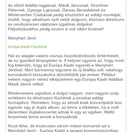
Az előző felállás tagjainak, Másik Jánosnak, Kirschner
Péternek, Gyenge Lajosnak, Darvas Benedeknek és
Winterverber Csabának pedig köszönöm az eddigi munkáját,
örülök, hogy alkalmam nyílt velük dolgozni, közösen létrehozni
és rendszeresen eljátszani izgalmas dolgokat.
Pályafutásukhoz pedig ezúton is sok sikert kívánok!
Menyhárt Jenő
Európa Kiadó Facebook
Hát ez alapján valami csúnya összekülönbözés történhetett,
de ez igazából lényegtelen is. A helyzet ugyanis az, hogy most
fog kiderülni, hogy az Európa Kiadó egyenlő-e Menyhárt
Jenővel. Mert bármennyi tagcsere és új felállás volt, valahogy
korszakokról korszakokra átöröklődött pár ember. Például
nekem nagyon nehéz elképzelnem egy Európa Kiadó felállást
Másik János nélkül.
Mindenesetre sajnálom a dolgot nagyon, mert nagyon szép
emlékeim és élményeim fűződnek a zenekar eddigi
formájához. Remélem, hogy az elmúlt évek koncertjeiből lesz
egyszer egy jó dupla album, az lenne a tökéletes, ha a múlt
decemberi duplakoncertet adnák ki egy az egyben. Méltó
lenyomata lenne ennek a korszaknak.
Kicsit félve, de kíváncsian várom milyen koncertet ad a
Menyhárt Jenő - Európa Kiadó a tavaszi koncertszezonban.