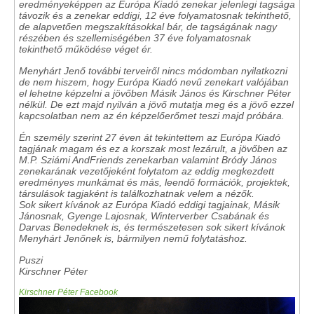
eredményeképpen az Európa Kiadó zenekar jelenlegi tagsága
távozik és a zenekar eddigi, 12 éve folyamatosnak tekinthető,
de alapvetően megszakításokkal bár, de tagságának nagy
részében és szellemiségében 37 éve folyamatosnak
tekinthető működése véget ér.
Menyhárt Jenő további terveiről nincs módomban nyilatkozni
de nem hiszem, hogy Európa Kiadó nevű zenekart valójában
el lehetne képzelni a jövőben Másik János és Kirschner Péter
nélkül. De ezt majd nyilván a jövő mutatja meg és a jövő ezzel
kapcsolatban nem az én képzelőerőmet teszi majd próbára.
Én személy szerint 27 éven át tekintettem az Európa Kiadó
tagjának magam és ez a korszak most lezárult, a jövőben az
M.P. Sziámi AndFriends zenekarban valamint Bródy János
zenekarának vezetőjeként folytatom az eddig megkezdett
eredményes munkámat és más, leendő formációk, projektek,
társulások tagjaként is találkozhatnak velem a nézők.
Sok sikert kívánok az Európa Kiadó eddigi tagjainak, Másik
Jánosnak, Gyenge Lajosnak, Winterverber Csabának és
Darvas Benedeknek is, és természetesen sok sikert kívánok
Menyhárt Jenőnek is, bármilyen nemű folytatáshoz.
Puszi
Kirschner Péter
Kirschner Péter Facebook