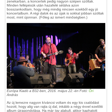
zenekarban, a koncertek pedig nagyon szépen szóltak.
Minden fellépésük után hazafelé sétálva azon
bosszankodtam, hogy még mindig nincsen ezekből egy jó
koncertalbum. A régi dalok és az újak is sokkal jobban szóltak
most, mint újonnan. (Főleg az ismert minőségben.)
Európa Kiadó a B32-ben, 2016. május 22.-én Fotó:
Őri
András
Az új lemezre nagyon kíváncsi voltam és egy kis csalódást
hozott, hogy alig van rajta új dal, inkább a négy évvel ezelőtti
album újragondolása. Ha már így alakult, akkor kaphatott