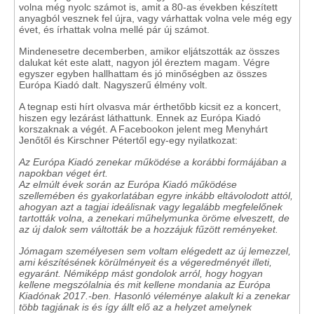
volna még nyolc számot is, amit a 80-as években készített
anyagból vesznek fel újra, vagy várhattak volna vele még egy
évet, és írhattak volna mellé pár új számot.
Mindenesetre decemberben, amikor eljátszották az összes
dalukat két este alatt, nagyon jól éreztem magam. Végre
egyszer egyben hallhattam és jó minőségben az összes
Európa Kiadó dalt. Nagyszerű élmény volt.
A tegnap esti hírt olvasva már érthetőbb kicsit ez a koncert,
hiszen egy lezárást láthattunk. Ennek az Európa Kiadó
korszaknak a végét. A Facebookon jelent meg Menyhárt
Jenőtől és Kirschner Pétertől egy-egy nyilatkozat:
Az Európa Kiadó zenekar működése a korábbi formájában a
napokban véget ért.
Az elmúlt évek során az Európa Kiadó működése
szellemében és gyakorlatában egyre inkább eltávolodott attól,
ahogyan azt a tagjai ideálisnak vagy legalább megfelelőnek
tartották volna, a zenekari műhelymunka öröme elveszett, de
az új dalok sem váltották be a hozzájuk fűzött reményeket.
Jómagam személyesen sem voltam elégedett az új lemezzel,
ami készítésének körülményeit és a végeredményét illeti,
egyaránt. Némiképp mást gondolok arról, hogy hogyan
kellene megszólalnia és mit kellene mondania az Európa
Kiadónak 2017.-ben. Hasonló véleménye alakult ki a zenekar
több tagjának is és így állt elő az a helyzet amelynek