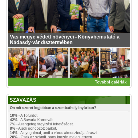
Vas megye védett növényei - Könyvbemutató a
Nádasdy-vár dísztermében
További galériák
SZAVAZÁS
Ön mit szeret legjobban a szombathelyi nyárban?
10%
- A Tófürdőt.
42%
- A Savaria Karnevált.
7%
- A rengeteg fagyizási lehetőséget.
8%
- A sok gondozott parkot.
14%
- A nyugalmat, amit a város atmoszférája áraszt.
20%
- Csak az számít, hogy igazán meleg legyen.