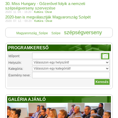
30. Miss Hungary - Gőzerővel folyik a nemzeti
szépségverseny szervezése
2020. 11. 04. - 16:20 -
Kultúra
/
Divat
2020-ban is megválasztják Magyarország Szépét
2020. 07. 12. - 00:20 -
Kultúra
/
Divat
szépségverseny
Magyarország_Szépe
Szépe
PROGRAMKERESŐ
Időpont:
Helyszín:
Kategória:
Esemény neve:
GALÉRIA AJÁNLÓ