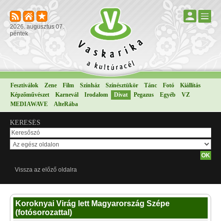
2026. augusztus 07.
péntek
Fesztiválok
Zene
Film
Színház
Színésztükör
Tánc
Fotó
Kiállítás
Képzőművészet
Karnevál
Irodalom
Divat
Pegazus
Egyéb
VZ
MEDIAWAVE
AlteRába
KERESÉS
Vissza az előző oldalra
Koroknyai Virág lett Magyarország Szépe
(fotósorozattal)