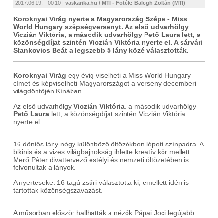
2017.06.19. - 00:10 |
vaskarika.hu / MTI - Fotók: Balogh Zoltán (MTI)
Koroknyai Virág nyerte a Magyarország Szépe - Miss
World Hungary szépségversenyt. Az első udvarhölgy
Viczián Viktória, a második udvarhölgy Pető Laura lett, a
közönségdíjat szintén Viczián Viktória nyerte el. A sárvári
Stankovics Beát a legszebb 5 lány közé választották.
Koroknyai Virág
egy évig viselheti a Miss World Hungary
címet és képviselheti Magyarországot a verseny decemberi
világdöntőjén Kínában.
Az első udvarhölgy
Viczián Viktória
, a második udvarhölgy
Pető Laura
lett, a közönségdíjat szintén Viczián Viktória
nyerte el.
16 döntős lány négy különböző öltözékben lépett színpadra. A
bikinis és a vizes világbajnokság ihlette kreatív kör mellett
Merő Péter divattervező estélyi és nemzeti öltözetében is
felvonultak a lányok.
A nyerteseket 16 tagú zsűri választotta ki, emellett idén is
tartottak közönségszavazást.
A műsorban először hallhatták a nézők Pápai Joci legújabb