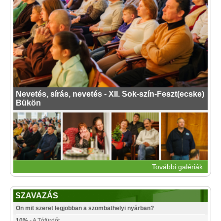
Nevetés, sírás, nevetés - XII. Sok-szín-Feszt(ecske)
Bükön
További galériák
SZAVAZÁS
Ön mit szeret legjobban a szombathelyi nyárban?
10%
- A Tófürdőt.