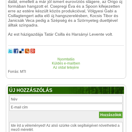
dalát, emellett a már jól ismert eurovíziós slágere, az Origo új
formában hangzott el. Csepregi Éva és a Spoon kifejezetten
erre az estére készült közös produkcióval, Völgyesi Gabi a
Csillagtengert adta elő új hangszerelésben, Kocsis Tibor és
Janicsák Veca pedig a Szépség és a Szörnyeteg duettjével
álltak színpadra.
Az est házigazdája Tatár Csilla és Harsányi Levente volt.
Nyomtatás
Küldés e-mailben
Az oldal tetejére
Forrás: MTI
ÚJ HOZZÁSZÓLÁS