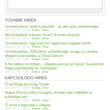
TOVÁBBI HÍREK
Sminkkisokos: hódít a pasztell – az idei nyár sminktrendjei
2026. 05. 25. - 17:45 -
Kultúra
/
Divat
Mit ünneplünk március 24-én? A miniszoknyát!
2026. 03. 24. - 00:10 -
Kultúra
/
Divat
Sminkkisokos: egyszerű és nagyszerű nappali smink
2026. 03. 10. - 01:30 -
Kultúra
/
Divat
Sminkkisokos: 2026 fehér sminktrendje, avagy a csendes
elegancia árnyalata, a Cloud Dancer
2026. 02. 26. - 01:00 -
Kultúra
/
Divat
A Nő időben és térben – előadássorozat az Iseum Savariense
Régészeti Műhely és Tárházban
2025. 11. 28. - 10:00 -
Kultúra
/
Divat
KAPCSOLÓDÓ HÍREK
Ő lett Magyarország Szépe
2023. 06. 12. - 01:30 -
Kultúra
/
Divat
Makai Felícia a Miss Hungary döntője után külföldön is
különdíjas lett
2023. 02. 09. - 00:30 -
Kultúra
/
Divat
Ő most a legszebb a világon
2022. 03. 17. - 10:30 -
Kultúra
/
Divat