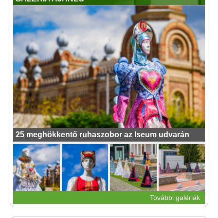
25 meghökkentő ruhaszobor az Iseum udvarán
További galériák