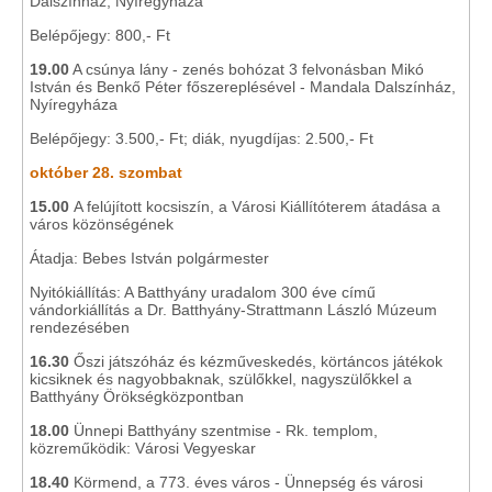
Dalszínház, Nyíregyháza
Belépőjegy: 800,- Ft
19.00
A csúnya lány - zenés bohózat 3 felvonásban Mikó
István és Benkő Péter főszereplésével - Mandala Dalszínház,
Nyíregyháza
Belépőjegy: 3.500,- Ft; diák, nyugdíjas: 2.500,- Ft
október 28. szombat
15.00
A felújított kocsiszín, a Városi Kiállítóterem átadása a
város közönségének
Átadja: Bebes István polgármester
Nyitókiállítás: A Batthyány uradalom 300 éve című
vándorkiállítás a Dr. Batthyány-Strattmann László Múzeum
rendezésében
16.30
Őszi játszóház és kézműveskedés, körtáncos játékok
kicsiknek és nagyobbaknak, szülőkkel, nagyszülőkkel a
Batthyány Örökségközpontban
18.00
Ünnepi Batthyány szentmise - Rk. templom,
közreműködik: Városi Vegyeskar
18.40
Körmend, a 773. éves város - Ünnepség és városi