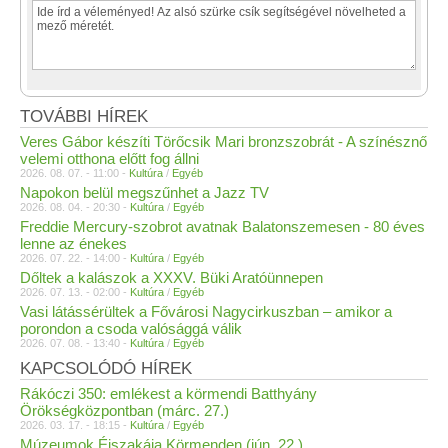
TOVÁBBI HÍREK
Veres Gábor készíti Törőcsik Mari bronzszobrát - A színésznő
velemi otthona előtt fog állni
2026. 08. 07. - 11:00 -
Kultúra
/
Egyéb
Napokon belül megszűnhet a Jazz TV
2026. 08. 04. - 20:30 -
Kultúra
/
Egyéb
Freddie Mercury-szobrot avatnak Balatonszemesen - 80 éves
lenne az énekes
2026. 07. 22. - 14:00 -
Kultúra
/
Egyéb
Dőltek a kalászok a XXXV. Büki Aratóünnepen
2026. 07. 13. - 02:00 -
Kultúra
/
Egyéb
Vasi látássérültek a Fővárosi Nagycirkuszban – amikor a
porondon a csoda valósággá válik
2026. 07. 08. - 13:40 -
Kultúra
/
Egyéb
KAPCSOLÓDÓ HÍREK
Rákóczi 350: emlékest a körmendi Batthyány
Örökségközpontban (márc. 27.)
2026. 03. 17. - 18:15 -
Kultúra
/
Egyéb
Múzeumok Éjszakája Körmenden (jún. 22.)