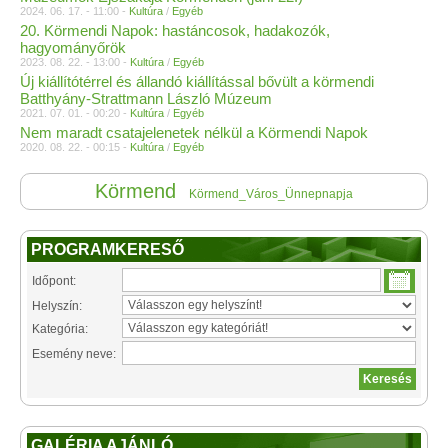
2024. 06. 17. - 11:00 -
Kultúra
/
Egyéb
20. Körmendi Napok: hastáncosok, hadakozók,
hagyományőrök
2023. 08. 22. - 13:00 -
Kultúra
/
Egyéb
Új kiállítótérrel és állandó kiállítással bővült a körmendi
Batthyány-Strattmann László Múzeum
2021. 07. 01. - 00:20 -
Kultúra
/
Egyéb
Nem maradt csatajelenetek nélkül a Körmendi Napok
2020. 08. 22. - 00:15 -
Kultúra
/
Egyéb
Körmend
Körmend_Város_Ünnepnapja
PROGRAMKERESŐ
Időpont:
Helyszín:
Kategória:
Esemény neve:
GALÉRIA AJÁNLÓ