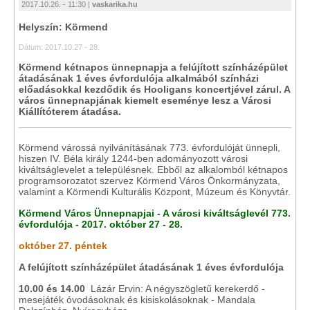
2017.10.26. - 11:30 |
vaskarika.hu
Helyszín: Körmend
Dátum: 2017.10.27 - 28.
Körmend kétnapos ünnepnapja a felújított színházépület
átadásának 1 éves évfordulója alkalmából színházi
előadásokkal kezdődik és Hooligans koncertjével zárul. A
város ünnepnapjának kiemelt eseménye lesz a Városi
Kiállítóterem átadása.
Körmend várossá nyilvánításának 773. évfordulóját ünnepli,
hiszen IV. Béla király 1244-ben adományozott városi
kiváltságlevelet a településnek. Ebből az alkalomból kétnapos
programsorozatot szervez Körmend Város Önkormányzata,
valamint a Körmendi Kulturális Központ, Múzeum és Könyvtár.
Körmend Város Ünnepnapjai - A városi kiváltságlevél 773.
évfordulója - 2017. október 27 - 28.
október 27. péntek
A felújított színházépület átadásának 1 éves évfordulója
10.00 és 14.00
Lázár Ervin: A négyszögletű kerekerdő -
mesejáték óvodásoknak és kisiskolásoknak - Mandala