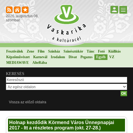
2026. augusztus 08.
szombat
Fesztiválok
Zene
Film
Színház
Színésztükör
Tánc
Fotó
Kiállítás
Képzőművészet
Karnevál
Irodalom
Divat
Pegazus
Egyéb
VZ
MEDIAWAVE
AlteRába
KERESÉS
Vissza az előző oldalra
Holnap kezdődik Körmend Város Ünnepnapjai
2017 - Itt a részletes program (okt. 27-28.)