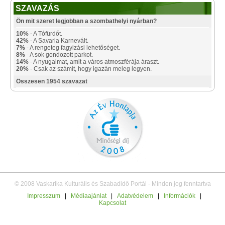
SZAVAZÁS
Ön mit szeret legjobban a szombathelyi nyárban?
10%
- A Tófürdőt.
42%
- A Savaria Karnevált.
7%
- A rengeteg fagyizási lehetőséget.
8%
- A sok gondozott parkot.
14%
- A nyugalmat, amit a város atmoszférája áraszt.
20%
- Csak az számít, hogy igazán meleg legyen.
Összesen 1954 szavazat
© 2008 Vaskarika Kulturális és Szabadidő Portál - Minden jog fenntartva
Impresszum
|
Médiaajánlat
|
Adatvédelem
|
Információk
|
Kapcsolat