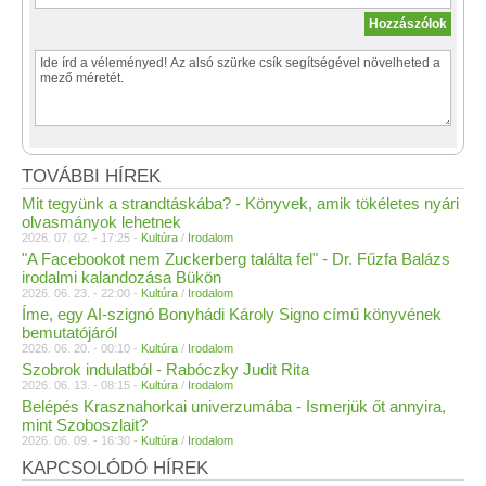
TOVÁBBI HÍREK
Mit tegyünk a strandtáskába? - Könyvek, amik tökéletes nyári
olvasmányok lehetnek
2026. 07. 02. - 17:25 -
Kultúra
/
Irodalom
"A Facebookot nem Zuckerberg találta fel" - Dr. Fűzfa Balázs
irodalmi kalandozása Bükön
2026. 06. 23. - 22:00 -
Kultúra
/
Irodalom
Íme, egy AI-szignó Bonyhádi Károly Signo című könyvének
bemutatójáról
2026. 06. 20. - 00:10 -
Kultúra
/
Irodalom
Szobrok indulatból - Rabóczky Judit Rita
2026. 06. 13. - 08:15 -
Kultúra
/
Irodalom
Belépés Krasznahorkai univerzumába - Ismerjük őt annyira,
mint Szoboszlait?
2026. 06. 09. - 16:30 -
Kultúra
/
Irodalom
KAPCSOLÓDÓ HÍREK