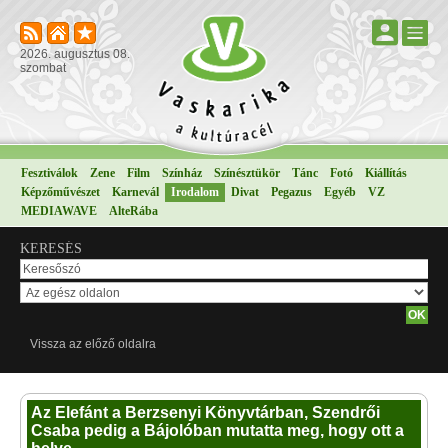
2026. augusztus 08.
szombat
Fesztiválok
Zene
Film
Színház
Színésztükör
Tánc
Fotó
Kiállítás
Képzőművészet
Karnevál
Irodalom
Divat
Pegazus
Egyéb
VZ
MEDIAWAVE
AlteRába
KERESÉS
Vissza az előző oldalra
Az Elefánt a Berzsenyi Könyvtárban, Szendrői
Csaba pedig a Bájolóban mutatta meg, hogy ott a