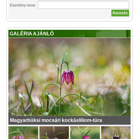
Esemény neve:
GALÉRIA AJÁNLÓ
Magyarbüksi mocsári kockásliliom-túra