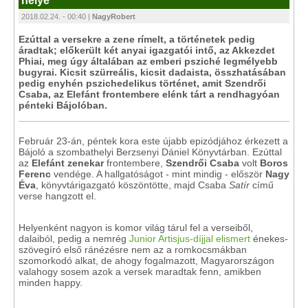
helye
2018.02.24. - 00:40 |
NagyRobert
Ezúttal a versekre a zene rímelt, a történetek pedig
áradtak; előkerült két anyai igazgatói intő, az Akkezdet
Phiai, meg úgy általában az emberi psziché legmélyebb
bugyrai. Kicsit szürreális, kicsit dadaista, összhatásában
pedig enyhén pszichedelikus történet, amit Szendrői
Csaba, az Elefánt frontembere elénk tárt a rendhagyóan
pénteki Bájolóban.
Február 23-án, péntek kora este újabb epizódjához érkezett a
Bájoló a szombathelyi Berzsenyi Dániel Könyvtárban. Ezúttal
az
Elefánt zenekar
frontembere,
Szendrői Csaba
volt
Boros
Ferenc
vendége. A hallgatóságot - mint mindig - először
Nagy
Éva
, könyvtárigazgató köszöntötte, majd Csaba
Satír
című
verse hangzott el.
Helyenként nagyon is komor világ tárul fel a verseiből,
dalaiból, pedig a nemrég
Junior Artisjus-díjjal elismert
énekes-
szövegíró első ránézésre nem az a romkocsmákban
szomorkodó alkat, de ahogy fogalmazott, Magyarországon
valahogy sosem azok a versek maradtak fenn, amikben
minden happy.