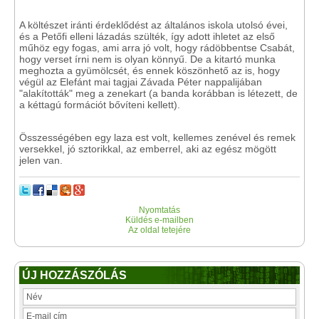
A költészet iránti érdeklődést az általános iskola utolsó évei,
és a Petőfi elleni lázadás szülték, így adott ihletet az első
műhöz egy fogas, ami arra jó volt, hogy rádöbbentse Csabát,
hogy verset írni nem is olyan könnyű. De a kitartó munka
meghozta a gyümölcsét, és ennek köszönhető az is, hogy
végül az Elefánt mai tagjai Závada Péter nappalijában
"alakították" meg a zenekart (a banda korábban is létezett, de
a kéttagú formációt bővíteni kellett).
Összességében egy laza est volt, kellemes zenével és remek
versekkel, jó sztorikkal, az emberrel, aki az egész mögött
jelen van.
Nyomtatás
Küldés e-mailben
Az oldal tetejére
ÚJ HOZZÁSZÓLÁS