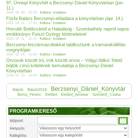
97. Ünnepi Könyvhét a Berzsenyi Dániel Könyvtárban (jún.
11.)
2026. 06. 09. - 00:30 -
Kultúra
/
Irodalom
Fűzfa Balázs Berzsenyi-előadása a könyvtárban (ápr. 14.)
2026. 04. 11. - 17:00 -
Kultúra
/
Irodalom
Horváth Boldizsártól a Haladásig - Szombathely napról napra:
emlékkönyv Feiszt György történeteivel
2026. 03. 11. - 21:15 -
Kultúra
/
Irodalom
Berzsenyi-leszármazottakkal találkoztunk a kamarakiállítás
megnyitóján
2026. 02. 26. - 11:00 -
Kultúra
/
Irodalom
Orvosok között író, írók között orvos – Völgyi Ildikó: Ihlető
böjtök című kötetének bemutatója a Berzsenyi Dániel
Könyvtárban
2026. 02. 19. - 20:45 -
Kultúra
/
Irodalom
Berzsenyi_Dániel_Könyvtár
Bájoló
Bájoló2018
Boros_Ferenc
Elefánt
Elefánt_zenekar
Szendrői_Csaba
PROGRAMKERESŐ
Időpont:
Helyszín:
Kategória: