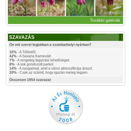
További galériák
SZAVAZÁS
Ön mit szeret legjobban a szombathelyi nyárban?
10%
- A Tófürdőt.
42%
- A Savaria Karnevált.
7%
- A rengeteg fagyizási lehetőséget.
8%
- A sok gondozott parkot.
14%
- A nyugalmat, amit a város atmoszférája áraszt.
20%
- Csak az számít, hogy igazán meleg legyen.
Összesen 1954 szavazat