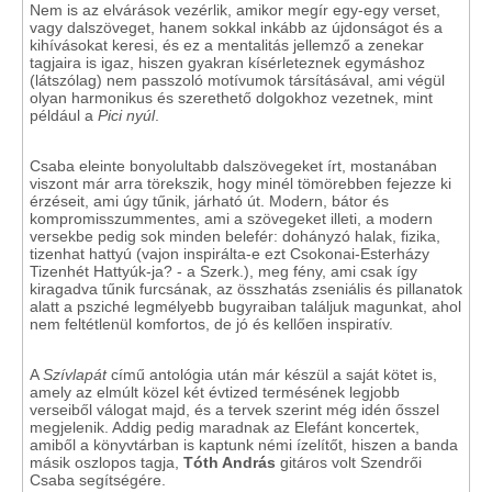
Nem is az elvárások vezérlik, amikor megír egy-egy verset,
vagy dalszöveget, hanem sokkal inkább az újdonságot és a
kihívásokat keresi, és ez a mentalitás jellemző a zenekar
tagjaira is igaz, hiszen gyakran kísérleteznek egymáshoz
(látszólag) nem passzoló motívumok társításával, ami végül
olyan harmonikus és szerethető dolgokhoz vezetnek, mint
például a
Pici nyúl
.
Csaba eleinte bonyolultabb dalszövegeket írt, mostanában
viszont már arra törekszik, hogy minél tömörebben fejezze ki
érzéseit, ami úgy tűnik, járható út. Modern, bátor és
kompromisszummentes, ami a szövegeket illeti, a modern
versekbe pedig sok minden belefér: dohányzó halak, fizika,
tizenhat hattyú (vajon inspirálta-e ezt Csokonai-Esterházy
Tizenhét Hattyúk-ja? - a Szerk.), meg fény, ami csak így
kiragadva tűnik furcsának, az összhatás zseniális és pillanatok
alatt a psziché legmélyebb bugyraiban találjuk magunkat, ahol
nem feltétlenül komfortos, de jó és kellően inspiratív.
A
Szívlapát
című antológia után már készül a saját kötet is,
amely az elmúlt közel két évtized termésének legjobb
verseiből válogat majd, és a tervek szerint még idén ősszel
megjelenik. Addig pedig maradnak az Elefánt koncertek,
amiből a könyvtárban is kaptunk némi ízelítőt, hiszen a banda
másik oszlopos tagja,
Tóth András
gitáros volt Szendrői
Csaba segítségére.