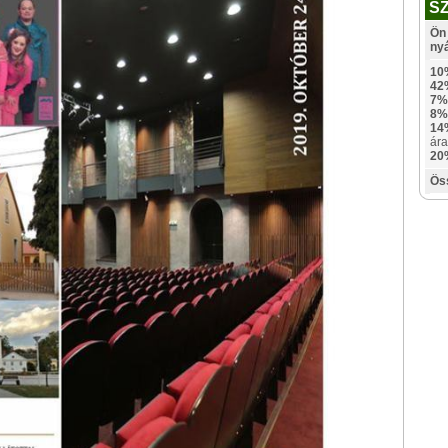
S
Ön 
ny
10
42
7%
8%
14
ára
20
Ös