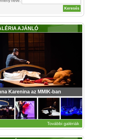
emény neve:
ALÉRIA AJÁNLÓ
na Karenina az MMIK-ban
További galériák