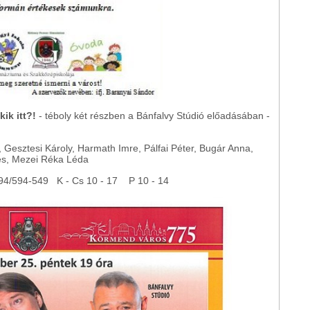
ik itt?!
- téboly két részben a Bánfalvy Stúdió előadásában -
Gesztesi Károly, Harmath Imre, Pálfai Péter, Bugár Anna,
es, Mezei Réka Léda
 94/594-549 K - Cs 10 - 17 P 10 - 14