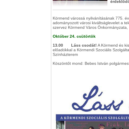
érdeklőd
Körmend várossá nyilvánításának 775. évfo
adományozott városi kiváltságlevelet a t
szervez Körmend Város Önkormányzata, v
Október 24. csütörtök
13.00
Láss csodát!
A Körmend és kis
előadókkal a Körmendi Szociális Szolgál
Színházterem
Köszöntőt mond: Bebes István polgármes