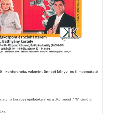
ő - konferencia, valamint ünnepi könyv- és filmbemutató -
narchia korabeli épületeken" és a „Körmend 775" című új
tója.