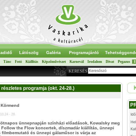
adidő
Látószög
Galéria
Programajánló
Tehetséggond
Tánc
Fotó
Kiállítás
Képzőművészet
Karnevál
Irodalom
Divat
Pegazus
E
KERESÉS
szletes programja (okt. 24-28.)
P
: Körmend
10.24 - 28.
Idő
Hel
ötnapos ünnepnapján színházi előadások, Kowalsky meg
 Follow the Flow koncertek, díszmadár kiállítás, ünnepi
Kat
 filmbemutató és ünnepi gálaműsor is várja az