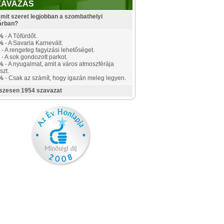
ZAVAZÁS
mit szeret legjobban a szombathelyi
árban?
%
- A Tófürdőt.
%
- A Savaria Karnevált.
- A rengeteg fagyizási lehetőséget.
- A sok gondozott parkot.
%
- A nyugalmat, amit a város atmoszférája
szt.
%
- Csak az számít, hogy igazán meleg legyen.
szesen 1954 szavazat