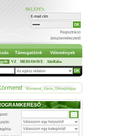
BELÉPÉS
:
Regisztráció
Jelszóemlékeztető
ozás
Támogatóink
Vélemények
gyéb
VZ
MEDIAWAVE
AlteRába
Körmend
Körmend_Város_Ünnepnapja
ROGRAMKERESŐ
pont:
yszín:
egória: