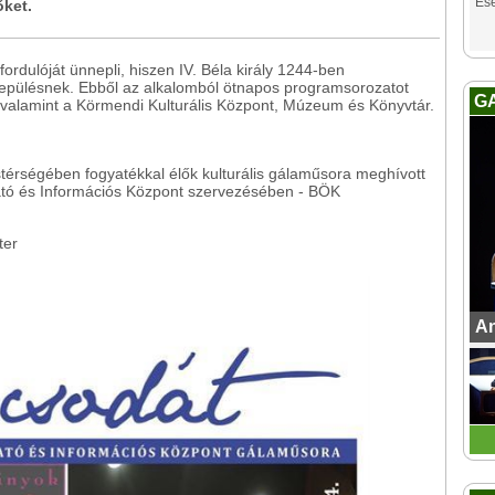
Es
őket.
rdulóját ünnepli, hiszen IV. Béla király 1244-ben
elepülésnek. Ebből az alkalomból ötnapos programsorozatot
G
alamint a Körmendi Kulturális Központ, Múzeum és Könyvtár.
térségében fogyatékkal élők kulturális gálaműsora meghívott
tató és Információs Központ szervezésében - BÖK
ter
An