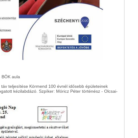
-
BÖK aula
 táv teljesítése Körmend 100 évnél idősebb épületeinek
atott kézilabdázó. Szpíker: Móricz Péter történész - Olcsai-