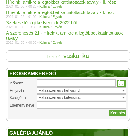
Híreink, amikre a legtöbbet kattintottatok tavaly - II. rész
2024. 01. 06. - 00:25 -
Kultúra
/
Egyéb
Híreink, amikre a legtöbbet kattintottatok tavaly - I. rész
2024. 01. 02. - 01:00 -
Kultúra
/
Egyéb
Szekesztőségi kedvencek 2022-ből
2023. 01. 06. - 13:30 -
Kultúra
/
Egyéb
A szerencsés 21 - Híreink, amikre a legtöbbet kattintottatok
tavaly
2023. 01. 05. - 00:30 -
Kultúra
/
Egyéb
vaskarika
best_of
PROGRAMKERESŐ
Időpont:
Helyszín:
Kategória:
Esemény neve:
GALÉRIA AJÁNLÓ