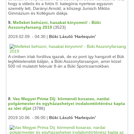
hogy a videós és a fotós II. kategória nyertese egyazon
személy lett, Darányi Arnold, a kőszegi Jurisich Miklós
Gimnázium és Kollégium diákja.
9.
Melleket behúzni, hasakat kinyomni! - Büki
Asszonyfarsang 2019
(3523)
2019.02.09. - 04:30 |
Büki László 'Harlequin'
A címben írtak fordítva igazak, de ez pont így hangzott el Bük
legféktelenebb bálján, a Büki Asszonyfarsangon, amin közel
500 nő mulatott február 8-án a Büki Sportcsarnokban.
8
.
Vas Megyei Prima Díj: körmendi kosaras, nardai
polgármester és egyházashetyei irodalomtörténész kapta
az idei díjat
(3786)
2019.10.06. - 06:00 |
Büki László 'Harlequin'