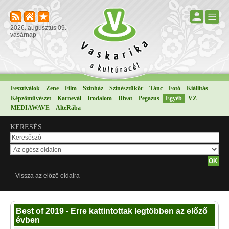
2026. augusztus 09.
vasárnap
Fesztiválok
Zene
Film
Színház
Színésztükör
Tánc
Fotó
Kiállítás
Képzőművészet
Karnevál
Irodalom
Divat
Pegazus
Egyéb
VZ
MEDIAWAVE
AlteRába
KERESÉS
Vissza az előző oldalra
Best of 2019 - Erre kattintottak legtöbben az előző
évben