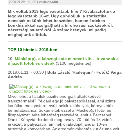
2020.01.29. - 01:00 |
vaskarika.hu
Mik voltak 2019 legolvasottabb hírei? Kiválasztottuk a
legolvasottabb 10-et. Úgy gondoljuk, a statisztika
nemcsak nekünk lehet beszédes, hanem érdekes
konklúziókkal szolgál(hat) a hírolvasási szokásokról,
nézettségi mutatókról. A számok tények, mi pedig
meghajlunk előttük.
TOP 10 híreink 2019-ben
10.
Máskép(p): a kőszegi srác mindent vitt - Itt vannak a
díjazott fotók és videók
(3100 megtekintés)
2019.01.11. - 00:30 |
Büki László 'Harlequin' - Fotók: Varga
András
Mivel lehet a fiatalok pozitív energiáit alkotókedvvé
transzformálni? Például egy jó pályázatkiírással, ami szinte
korlátlan mozgásteret nyújt nekik lakóhelyük, környezetük
bemutatásához. Sokan éltek ezzel a 'Máskép(p) fotó- és
filmpályázat' adta lehetőség részeként, amit a Berzsenyi
Dániel Könyvtár hirdetett meg tavaly: 70 fotó és 15 videó
érkezett a pályázatra, aminek díjátadóját január 10-én
tartották a könyvtárban. Az eredményhirdetés kuriózuma volt,