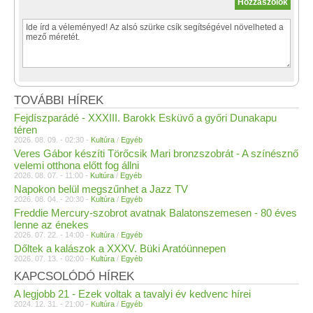
TOVÁBBI HÍREK
Fejdíszparádé - XXXIII. Barokk Esküvő a győri Dunakapu
téren
2026. 08. 09. - 02:30 -
Kultúra
/
Egyéb
Veres Gábor készíti Törőcsik Mari bronzszobrát - A színésznő
velemi otthona előtt fog állni
2026. 08. 07. - 11:00 -
Kultúra
/
Egyéb
Napokon belül megszűnhet a Jazz TV
2026. 08. 04. - 20:30 -
Kultúra
/
Egyéb
Freddie Mercury-szobrot avatnak Balatonszemesen - 80 éves
lenne az énekes
2026. 07. 22. - 14:00 -
Kultúra
/
Egyéb
Dőltek a kalászok a XXXV. Büki Aratóünnepen
2026. 07. 13. - 02:00 -
Kultúra
/
Egyéb
KAPCSOLÓDÓ HÍREK
A legjobb 21 - Ezek voltak a tavalyi év kedvenc hírei
2024. 12. 31. - 21:00 -
Kultúra
/
Egyéb