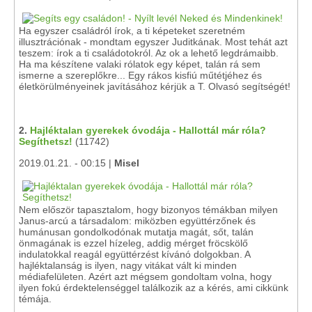
Ha egyszer családról írok, a ti képeteket szeretném
illusztrációnak - mondtam egyszer Juditkának. Most tehát azt
teszem: írok a ti családotokról. Az ok a lehető legdrámaibb.
Ha ma készítene valaki rólatok egy képet, talán rá sem
ismerne a szereplőkre... Egy rákos kisfiú műtétjéhez és
életkörülményeinek javításához kérjük a T. Olvasó segítségét!
2.
Hajléktalan gyerekek óvodája - Hallottál már róla?
Segíthetsz!
(11742)
2019.01.21. - 00:15 |
Misel
Nem először tapasztalom, hogy bizonyos témákban milyen
Janus-arcú a társadalom: miközben együttérzőnek és
humánusan gondolkodónak mutatja magát, sőt, talán
önmagának is ezzel hízeleg, addig mérget fröcskölő
indulatokkal reagál együttérzést kívánó dolgokban. A
hajléktalanság is ilyen, nagy vitákat vált ki minden
médiafelületen. Azért azt mégsem gondoltam volna, hogy
ilyen fokú érdektelenséggel találkozik az a kérés, ami cikkünk
témája.