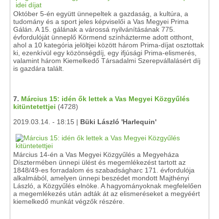
Október 5-én együtt ünnepeltek a gazdaság, a kultúra, a
tudomány és a sport jeles képviselői a Vas Megyei Prima
Gálán. A 15. gálának a várossá nyilvánításának 775.
évfordulóját ünneplő Körmend színházterme adott otthont,
ahol a 10 kategória jelöltjei között három Prima-díjat osztottak
ki, ezenkívül egy közönségdíj, egy ifjúsági Prima-elismerés,
valamint három Kiemelkedő Társadalmi Szerepvállalásért díj
is gazdára talált.
7.
Március 15: idén ők lettek a Vas Megyei Közgyűlés
kitüntetettjei
(4728)
2019.03.14. - 18:15 |
Büki László 'Harlequin'
Március 14-én a Vas Megyei Közgyűlés a Megyeháza
Dísztermében ünnepi ülést és megemlékezést tartott az
1848/49-es forradalom és szabadságharc 171. évfordulója
alkalmából, amelyen ünnepi beszédet mondott Majthényi
László, a Közgyűlés elnöke. A hagyományoknak megfelelően
a megemlékezés után adták át az elismeréseket a megyéért
kiemelkedő munkát végzők részére.