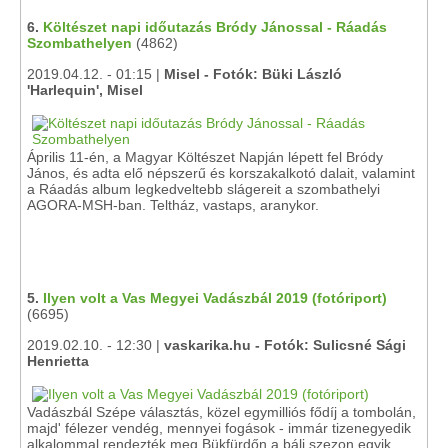
6.
Költészet napi időutazás Bródy Jánossal - Ráadás
Szombathelyen
(4862)
2019.04.12. - 01:15 |
Misel - Fotók: Büki László
'Harlequin', Misel
Április 11-én, a Magyar Költészet Napján lépett fel Bródy
János, és adta elő népszerű és korszakalkotó dalait, valamint
a Ráadás album legkedveltebb slágereit a szombathelyi
AGORA-MSH-ban. Teltház, vastaps, aranykor.
5.
Ilyen volt a Vas Megyei Vadászbál 2019 (fotóriport)
(6695)
2019.02.10. - 12:30 |
vaskarika.hu - Fotók: Sulicsné Sági
Henrietta
Vadászbál Szépe választás, közel egymilliós fődíj a tombolán,
majd' félezer vendég, mennyei fogások - immár tizenegyedik
alkalommal rendezték meg Bükfürdőn a báli szezon egyik