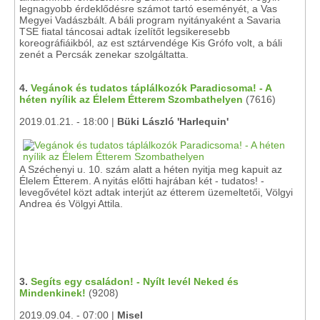
legnagyobb érdeklődésre számot tartó eseményét, a Vas
Megyei Vadászbált. A báli program nyitányaként a Savaria
TSE fiatal táncosai adtak ízelítőt legsikeresebb
koreográfiáikból, az est sztárvendége Kis Grófo volt, a báli
zenét a Percsák zenekar szolgáltatta.
4.
Vegánok és tudatos táplálkozók Paradicsoma! - A
héten nyílik az Élelem Étterem Szombathelyen
(7616)
2019.01.21. - 18:00 |
Büki László 'Harlequin'
A Széchenyi u. 10. szám alatt a héten nyitja meg kapuit az
Élelem Étterem. A nyitás előtti hajrában két - tudatos! -
levegővétel közt adtak interjút az étterem üzemeltetői, Völgyi
Andrea és Völgyi Attila.
3.
Segíts egy családon! - Nyílt levél Neked és
Mindenkinek!
(9208)
2019.09.04. - 07:00 |
Misel