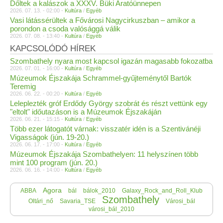
Dőltek a kalászok a XXXV. Büki Aratóünnepen
2026. 07. 13. - 02:00 -
Kultúra
/
Egyéb
Vasi látássérültek a Fővárosi Nagycirkuszban – amikor a
porondon a csoda valósággá válik
2026. 07. 08. - 13:40 -
Kultúra
/
Egyéb
KAPCSOLÓDÓ HÍREK
Szombathely nyara most kapcsol igazán magasabb fokozatba
2026. 07. 01. - 16:00 -
Kultúra
/
Egyéb
Múzeumok Éjszakája Schrammel-gyűjteménytől Bartók
Teremig
2026. 06. 22. - 00:20 -
Kultúra
/
Egyéb
Leleplezték gróf Erdődy György szobrát és részt vettünk egy
"eltolt" időutazáson is a Múzeumok Éjszakáján
2026. 06. 21. - 15:15 -
Kultúra
/
Egyéb
Több ezer látogatót várnak: visszatér idén is a Szentivánéji
Vigasságok (jún. 19-20.)
2026. 06. 17. - 17:00 -
Kultúra
/
Egyéb
Múzeumok Éjszakája Szombathelyen: 11 helyszínen több
mint 100 program (jún. 20.)
2026. 06. 16. - 14:00 -
Kultúra
/
Egyéb
Agora
ABBA
bál
bálok_2010
Galaxy_Rock_and_Roll_Klub
Szombathely
Oltári_nő
Savaria_TSE
Városi_bál
városi_bál_2010