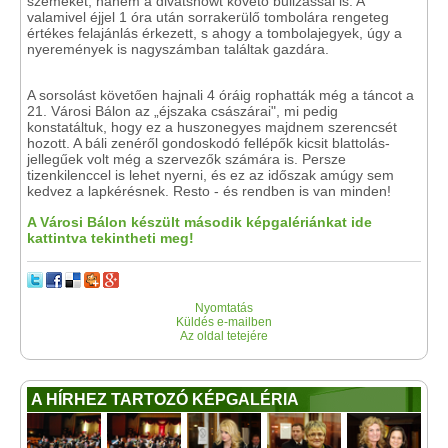
szemeket, hanem a divatshowt követő bulizással is. A
valamivel éjjel 1 óra után sorrakerülő tombolára rengeteg
értékes felajánlás érkezett, s ahogy a tombolajegyek, úgy a
nyeremények is nagyszámban találtak gazdára.
A sorsolást követően hajnali 4 óráig rophatták még a táncot a
21. Városi Bálon az „éjszaka császárai", mi pedig
konstatáltuk, hogy ez a huszonegyes majdnem szerencsét
hozott. A báli zenéről gondoskodó fellépők kicsit blattolás-
jellegűek volt még a szervezők számára is. Persze
tizenkilenccel is lehet nyerni, és ez az időszak amúgy sem
kedvez a lapkérésnek. Resto - és rendben is van minden!
A Városi Bálon készült második képgalériánkat ide
kattintva tekintheti meg!
Nyomtatás
Küldés e-mailben
Az oldal tetejére
A HÍRHEZ TARTOZÓ KÉPGALÉRIA