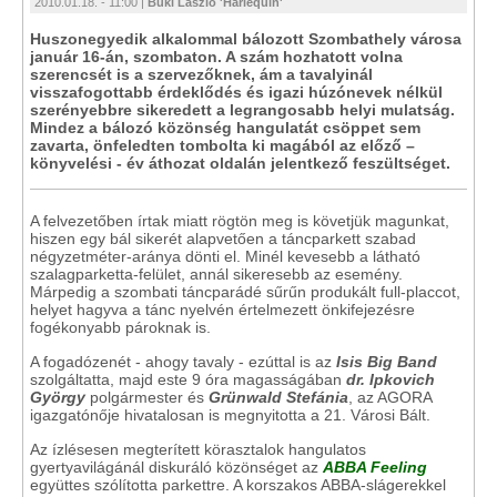
2010.01.18. - 11:00 |
Büki László 'Harlequin'
Huszonegyedik alkalommal bálozott Szombathely városa
január 16-án, szombaton. A szám hozhatott volna
szerencsét is a szervezőknek, ám a tavalyinál
visszafogottabb érdeklődés és igazi húzónevek nélkül
szerényebbre sikeredett a legrangosabb helyi mulatság.
Mindez a bálozó közönség hangulatát csöppet sem
zavarta, önfeledten tombolta ki magából az előző –
könyvelési - év áthozat oldalán jelentkező feszültséget.
A felvezetőben írtak miatt rögtön meg is követjük magunkat,
hiszen egy bál sikerét alapvetően a táncparkett szabad
négyzetméter-aránya dönti el. Minél kevesebb a látható
szalagparketta-felület, annál sikeresebb az esemény.
Márpedig a szombati táncparádé sűrűn produkált full-placcot,
helyet hagyva a tánc nyelvén értelmezett önkifejezésre
fogékonyabb pároknak is.
A fogadózenét - ahogy tavaly - ezúttal is az
Isis Big Band
szolgáltatta, majd este 9 óra magasságában
dr. Ipkovich
György
polgármester és
Grünwald Stefánia
, az AGORA
igazgatónője hivatalosan is megnyitotta a 21. Városi Bált.
Az ízlésesen megterített körasztalok hangulatos
gyertyavilágánál diskuráló közönséget az
ABBA Feeling
együttes szólította parkettre. A korszakos ABBA-slágerekkel