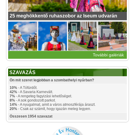
25 meghökkentő ruhaszobor az Iseum udvarán
További galériák
SZAVAZÁS
Ön mit szeret legjobban a szombathelyi nyárban?
10%
- A Tófürdőt.
42%
- A Savaria Karnevált.
7%
- A rengeteg fagyizási lehetőséget.
8%
- A sok gondozott parkot.
14%
- A nyugalmat, amit a város atmoszférája áraszt.
20%
- Csak az számít, hogy igazán meleg legyen.
Összesen 1954 szavazat