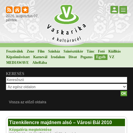
2026. augusztus 07.
péntek
Fesztiválok
Zene
Film
Színház
Színésztükör
Tánc
Fotó
Kiállítás
Képzőművészet
Karnevál
Irodalom
Divat
Pegazus
Egyéb
VZ
MEDIAWAVE
AlteRába
KERESÉS
Vissza az előző oldalra
Tizenkilencre majdnem alsó – Városi Bál 2010
Képgaléria megtekintése