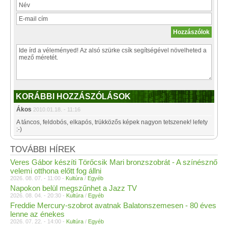
KORÁBBI HOZZÁSZÓLÁSOK
Ákos
2010.01.18. - 11:16
A táncos, feldobós, elkapós, trükközős képek nagyon tetszenek! lefety
:-)
TOVÁBBI HÍREK
Veres Gábor készíti Törőcsik Mari bronzszobrát - A színésznő
velemi otthona előtt fog állni
2026. 08. 07. - 11:00 -
Kultúra
/
Egyéb
Napokon belül megszűnhet a Jazz TV
2026. 08. 04. - 20:30 -
Kultúra
/
Egyéb
Freddie Mercury-szobrot avatnak Balatonszemesen - 80 éves
lenne az énekes
2026. 07. 22. - 14:00 -
Kultúra
/
Egyéb