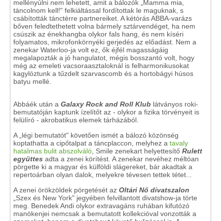
mellényúlni nem lehetett, amit a bálozók „Mamma mia,
táncolnom kell!" felkiáltással fordítottak le maguknak, s
csábították tánctérre partnereiket. A kétórás ABBA-varázs
bőven feledtethetett volna bármely sztárvendéget, ha nem
csúszik az énekhangba olykor fals hang, és nem kíséri
folyamatos, mikrofonkörnyéki gerjedés az előadást. Nem a
zenekar Waterloo-ja volt ez, ők éjfél magasságáig
megalapozták a jó hangulatot, mégis bosszantó volt, hogy
még az emeleti vacsoraasztaloknál is felharmonikusokat
kagylóztunk a tűzdelt szarvascomb és a hortobágyi húsos
batyu mellé.
Abbáék után a
Galaxy Rock and Roll Klub
látványos roki-
bemutatóján kaptunk ízelítőt az - olykor a fizika törvényeit is
felülíró - akrobatikus elemek tárházából.
A „légi bemutatót" követően ismét a bálozó közönség
koptathatta a cipőtalpat a táncplaccon, melyhez a
tavaly
hatalmas bulit abszolváló
, Smile zenekart helyettesítő
Rulett
együttes
adta a zenei körítést. A zenekar nevéhez méltóan
pörgette ki a magyar és külföldi slágereket, bár akadtak a
repertoárban olyan dalok, melyekre tévesen tettek tétet...
A zenei örökzöldek pörgetését az
Oltári Nő divatszalon
„Szex és New York" jegyében felvillantott divatshow-ja törte
meg. Benedek Andi olykor extravagáns ruhában kifutózó
manökenjei nemcsak a bemutatott kollekcióval vonzották a