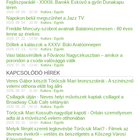
Fejdíszparádé - XXXIII. Barokk Esküvő a győri Dunakapu
téren
2026. 08. 09. - 02:30 -
Kultúra
/
Egyéb
Napokon belül megszűnhet a Jazz TV
2026. 08. 04. - 20:30 -
Kultúra
/
Egyéb
Freddie Mercury-szobrot avatnak Balatonszemesen - 80 éves
lenne az énekes
2026. 07. 22. - 14:00 -
Kultúra
/
Egyéb
Dőltek a kalászok a XXXV. Büki Aratóünnepen
2026. 07. 13. - 02:00 -
Kultúra
/
Egyéb
Vasi látássérültek a Fővárosi Nagycirkuszban – amikor a
porondon a csoda valósággá válik
2026. 07. 08. - 13:40 -
Kultúra
/
Egyéb
KAPCSOLÓDÓ HÍREK
Veres Gábor készíti Törőcsik Mari bronzszobrát - A színésznő
velemi otthona előtt fog állni
2026. 08. 07. - 11:00 -
Kultúra
/
Egyéb
Csillagok útján - Neves helyi művészek kaptak csillagot a
Broadway Club Cafe sétányán
2020. 06. 28. - 00:15 -
Kultúra
/
Egyéb
Törőcsik Mari Kossuth-nagydíjat kapott - Orbán személyesen
adta át a művésznő velemi otthonában
2019. 03. 16. - 18:00 -
Kultúra
/
Egyéb
Melyik filmjét szereti legkevésbé Törőcsik Mari? - Filmek az
ötvenes évekről – vetítés és beszélgetés a Kőszegi Városi
Könyvtárban