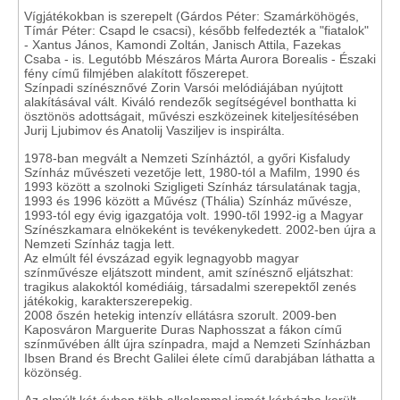
Vígjátékokban is szerepelt (Gárdos Péter: Szamárköhögés,
Tímár Péter: Csapd le csacsi), később felfedezték a "fiatalok"
- Xantus János, Kamondi Zoltán, Janisch Attila, Fazekas
Csaba - is. Legutóbb Mészáros Márta Aurora Borealis - Északi
fény című filmjében alakított főszerepet.
Színpadi színésznővé Zorin Varsói melódiájában nyújtott
alakításával vált. Kiváló rendezők segítségével bonthatta ki
ösztönös adottságait, művészi eszközeinek kiteljesítésében
Jurij Ljubimov és Anatolij Vasziljev is inspirálta.
1978-ban megvált a Nemzeti Színháztól, a győri Kisfaludy
Színház művészeti vezetője lett, 1980-tól a Mafilm, 1990 és
1993 között a szolnoki Szigligeti Színház társulatának tagja,
1993 és 1996 között a Művész (Thália) Színház művésze,
1993-tól egy évig igazgatója volt. 1990-től 1992-ig a Magyar
Színészkamara elnökeként is tevékenykedett. 2002-ben újra a
Nemzeti Színház tagja lett.
Az elmúlt fél évszázad egyik legnagyobb magyar
színművésze eljátszott mindent, amit színésznő eljátszhat:
tragikus alakoktól komédiáig, társadalmi szerepektől zenés
játékokig, karakterszerepekig.
2008 őszén hetekig intenzív ellátásra szorult. 2009-ben
Kaposváron Marguerite Duras Naphosszat a fákon című
színművében állt újra színpadra, majd a Nemzeti Színházban
Ibsen Brand és Brecht Galilei élete című darabjában láthatta a
közönség.