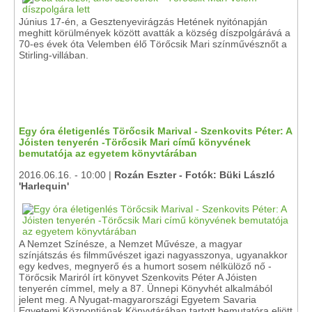
Június 17-én, a Gesztenyevirágzás Hetének nyitónapján
meghitt körülmények között avatták a község díszpolgárává a
70-es évek óta Velemben élő Törőcsik Mari színművésznőt a
Stirling-villában.
Egy óra életigenlés Törőcsik Marival - Szenkovits Péter: A
Jóisten tenyerén -Törőcsik Mari című könyvének
bemutatója az egyetem könyvtárában
2016.06.16. - 10:00 |
Rozán Eszter - Fotók: Büki László
'Harlequin'
A Nemzet Színésze, a Nemzet Művésze, a magyar
színjátszás és filmművészet igazi nagyasszonya, ugyanakkor
egy kedves, megnyerő és a humort sosem nélkülöző nő -
Törőcsik Mariról írt könyvet Szenkovits Péter A Jóisten
tenyerén címmel, mely a 87. Ünnepi Könyvhét alkalmából
jelent meg. A Nyugat-magyarországi Egyetem Savaria
Egyetemi Központjának Könyvtárában tartott bemutatóra eljött