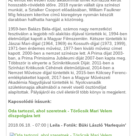
Az elmúlt két évben több alkalommal ismét kórházba került
hosszabb-rövidebb időre. 2018 nyarán vállalt újra színészi
munkát, a Sztalker Csoport előadásában, William Faulkner
Míg fekszem kiterítve című kisregénye nyomán készült
darabban hallhatta hangját a közönség.
1959-ben Balázs Béla-díjjal, számos nagy nemzetközi
fesztiválon a legjobb női alakítás díjával tüntették ki, 1994-ben
életműdíjat kapott a Magyar Filmszemlén. Kétszer tüntették ki
Jászai Mari-díjjal (1964, 1969) és Kossuth-díjjal (1973, 1999),
1971-ben érdemes művész, 1977-ben kiváló művész címet
kapott. 2000-ben a nemzet színésze lett. A Prima díjat 2003-
ban, a Prima Primissima Jubileumi díját 2007-ben kapta meg.
Többször is elnyerte a Színikritikusok Díját. 2011-ben a
Színházi Kritikusok Céhének életműdíjával, 2014-ben a
Nemzet Művésze díjjal tüntették ki, 2015-ben Kölcsey Ferenc-
emlékplakettet kapott, 2017-ben a Magyar Művészeti
Akadémia Nagydíjával tüntették ki. Nyolcvanadik
születésnapja alkalmából a nevét viselő ösztöndíjat
alapítottak. Pályájáról és civil életéről több könyv is megjelent.
Kapcsolódó írásunk:
Oda tartozol, ahol szeretnek - Törőcsik Mari Velem
díszpolgára lett
2018.06.18. - 07:00 |
Leila - Fotók: Büki László 'Harlequin'