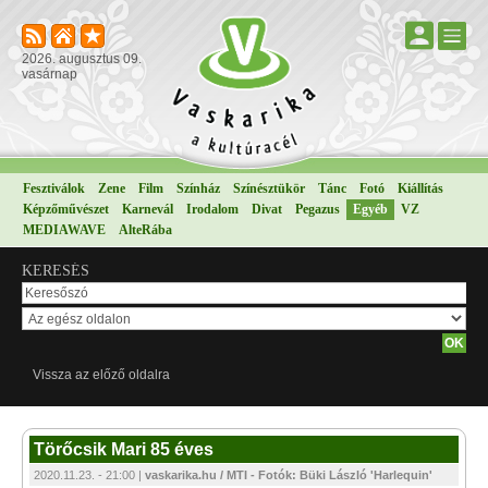
2026. augusztus 09.
vasárnap
Fesztiválok
Zene
Film
Színház
Színésztükör
Tánc
Fotó
Kiállítás
Képzőművészet
Karnevál
Irodalom
Divat
Pegazus
Egyéb
VZ
MEDIAWAVE
AlteRába
KERESÉS
Vissza az előző oldalra
Törőcsik Mari 85 éves
2020.11.23. - 21:00 |
vaskarika.hu / MTI - Fotók: Büki László 'Harlequin'