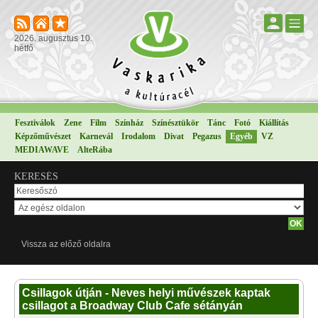
2026. augusztus 10.
hétfő
Fesztiválok
Zene
Film
Színház
Színésztükör
Tánc
Fotó
Kiállítás
Képzőművészet
Karnevál
Irodalom
Divat
Pegazus
Egyéb
VZ
MEDIAWAVE
AlteRába
KERESÉS
Vissza az előző oldalra
Csillagok útján - Neves helyi művészek kaptak
csillagot a Broadway Club Cafe sétányán