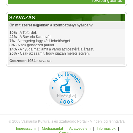
További galériák
SZAVAZÁS
Ön mit szeret legjobban a szombathelyi nyárban?
10%
- A Tófürdőt.
42%
- A Savaria Karnevált.
7%
- A rengeteg fagyizási lehetőséget.
8%
- A sok gondozott parkot.
14%
- A nyugalmat, amit a város atmoszférája áraszt.
20%
- Csak az számít, hogy igazán meleg legyen.
Összesen 1954 szavazat
© 2008 Vaskarika Kulturális és Szabadidő Portál - Minden jog fenntartva
Impresszum
|
Médiaajánlat
|
Adatvédelem
|
Információk
|
Kapcsolat