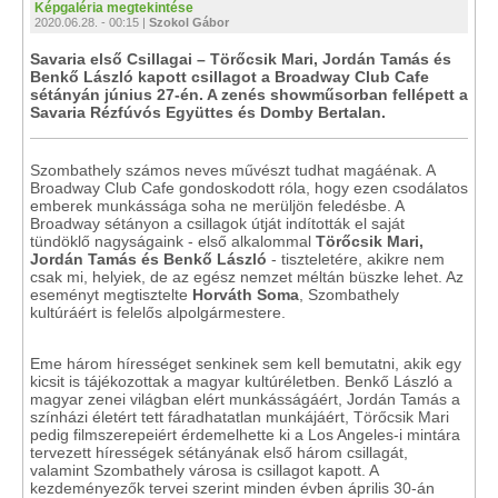
Képgaléria megtekintése
2020.06.28. - 00:15 |
Szokol Gábor
Savaria első Csillagai – Törőcsik Mari, Jordán Tamás és
Benkő László kapott csillagot a Broadway Club Cafe
sétányán június 27-én. A zenés showműsorban fellépett a
Savaria Rézfúvós Együttes és Domby Bertalan.
Szombathely számos neves művészt tudhat magáénak. A
Broadway Club Cafe gondoskodott róla, hogy ezen csodálatos
emberek munkássága soha ne merüljön feledésbe. A
Broadway sétányon a csillagok útját indították el saját
tündöklő nagyságaink - első alkalommal
Törőcsik Mari,
Jordán Tamás és Benkő László
- tiszteletére, akikre nem
csak mi, helyiek, de az egész nemzet méltán büszke lehet. Az
eseményt megtisztelte
Horváth Soma
, Szombathely
kultúráért is felelős alpolgármestere.
Eme három hírességet senkinek sem kell bemutatni, akik egy
kicsit is tájékozottak a magyar kultúréletben. Benkő László a
magyar zenei világban elért munkásságáért, Jordán Tamás a
színházi életért tett fáradhatatlan munkájáért, Törőcsik Mari
pedig filmszerepeiért érdemelhette ki a Los Angeles-i mintára
tervezett hírességek sétányának első három csillagát,
valamint Szombathely városa is csillagot kapott. A
kezdeményezők tervei szerint minden évben április 30-án