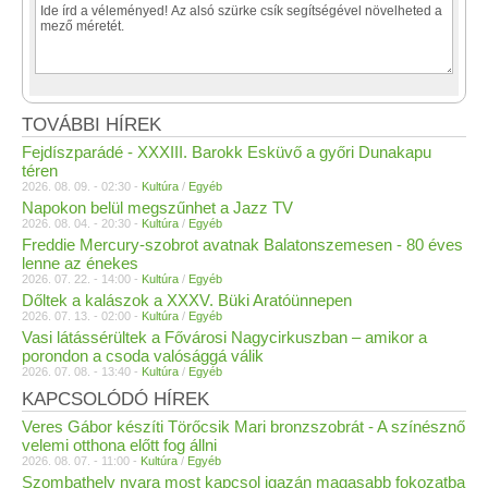
TOVÁBBI HÍREK
Fejdíszparádé - XXXIII. Barokk Esküvő a győri Dunakapu
téren
2026. 08. 09. - 02:30 -
Kultúra
/
Egyéb
Napokon belül megszűnhet a Jazz TV
2026. 08. 04. - 20:30 -
Kultúra
/
Egyéb
Freddie Mercury-szobrot avatnak Balatonszemesen - 80 éves
lenne az énekes
2026. 07. 22. - 14:00 -
Kultúra
/
Egyéb
Dőltek a kalászok a XXXV. Büki Aratóünnepen
2026. 07. 13. - 02:00 -
Kultúra
/
Egyéb
Vasi látássérültek a Fővárosi Nagycirkuszban – amikor a
porondon a csoda valósággá válik
2026. 07. 08. - 13:40 -
Kultúra
/
Egyéb
KAPCSOLÓDÓ HÍREK
Veres Gábor készíti Törőcsik Mari bronzszobrát - A színésznő
velemi otthona előtt fog állni
2026. 08. 07. - 11:00 -
Kultúra
/
Egyéb
Szombathely nyara most kapcsol igazán magasabb fokozatba