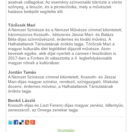
avatnak csillagokat. Az esemény színvonalát tükrözte a vörös
szőnyeg, a limuzin, és a pirotechnika, mely a művészek
hatásos belépőit segítette elő.
Törőcsik Mari
A Nemzet Színésze és a Nemzet Művésze címmel kitüntetett,
háromszoros Kossuth-, kétszeres Jászai Mari- és Balázs
Béla-díjas színművésznő, érdemes és kiváló művész. A
Halhatatlanok Társulatának örökös tagja. Törőcsik Mari a
magyar kulturális élet legtöbbet díjazott művésze. Azon
kevesek egyike, akik díjat nyertek a cannes-i fesztiválon is.
2017-ben a Forbes őt választotta a 4. legbefolyásosabb
magyar nőnek a kultúrában.
Jordán Tamás
A Nemzet Színésze címmel kitüntetett, Kossuth- és Jászai
Mari-díjas magyar színész, rendező, színigazgató, főiskolai
docens, érdemes művész, a Halhatatlanok Társulatának
örökös tagja.
Benkő László
Kossuth-díjas és Liszt Ferenc-díjas magyar zenész, billentyűs,
zeneszerző, az Omega zenekar tagja.
Nyomtatás