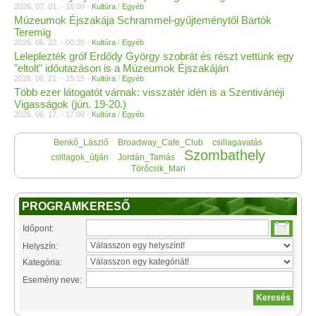
2026. 07. 01. - 16:00 -
Kultúra
/
Egyéb
Múzeumok Éjszakája Schrammel-gyűjteménytől Bartók
Teremig
2026. 06. 22. - 00:20 -
Kultúra
/
Egyéb
Leleplezték gróf Erdődy György szobrát és részt vettünk egy
"eltolt" időutazáson is a Múzeumok Éjszakáján
2026. 06. 21. - 15:15 -
Kultúra
/
Egyéb
Több ezer látogatót várnak: visszatér idén is a Szentivánéji
Vigasságok (jún. 19-20.)
2026. 06. 17. - 17:00 -
Kultúra
/
Egyéb
Benkő_Lászlő
Broadway_Cafe_Club
csillagavatás
Szombathely
csillagok_útján
Jordán_Tamás
Törőcsik_Mari
PROGRAMKERESŐ
Időpont:
Helyszín:
Kategória:
Esemény neve: