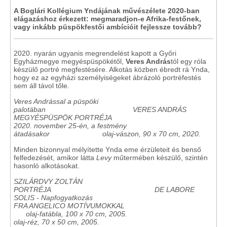
A Boglári Kollégium Yndájának művészélete 2020-ban
elágazáshoz érkezett: megmaradjon-e Afrika-festőnek,
vagy inkább püspökfestői ambícióit fejlessze tovább?
2020. nyarán ugyanis megrendelést kapott a Győri
Egyházmegye megyéspüspökétől,
Veres András
tól egy róla
készülő portré megfestésére. Alkotás közben ébredt rá Ynda,
hogy ez az egyházi személyiségeket ábrázoló portréfestés
sem áll távol tőle.
Veres Andrással a püspöki
palotában VERES ANDRÁS
MEGYÉSPÜSPÖK PORTRÉJA
2020. november 25-én, a festmény
átadásakor
olaj-vászon, 90 x 70 cm, 2020.
Minden bizonnyal mélyítette Ynda eme érzületeit és benső
felfedezését, amikor látta
Levy
műtermében készülő, szintén
hasonló alkotásokat.
SZILÁRDVY ZOLTÁN
PORTRÉJA
DE LABORE
SOLIS - Napfogyatkozás
FRA ANGELICO MOTÍVUMOKKAL
olaj-fatábla, 100 x 70 cm, 2005.
olaj-réz, 70 x 50 cm, 2005.