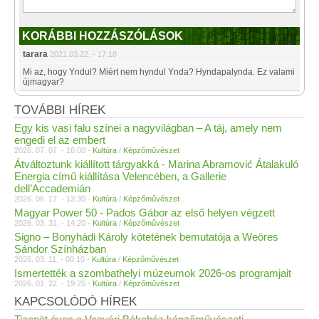
KORÁBBI HOZZÁSZÓLÁSOK
tarara
2021.03.22. - 17:18
Mi az, hogy Yndul? Miért nem hyndul Ynda? Hyndapalynda. Ez valami
újmagyar?
TOVÁBBI HÍREK
Egy kis vasi falu színei a nagyvilágban – A táj, amely nem
engedi el az embert
2026. 07. 07. - 16:00 -
Kultúra
/
Képzőművészet
Átváltoztunk kiállított tárgyakká - Marina Abramović Átalakuló
Energia című kiállítása Velencében, a Gallerie
dell’Accademián
2026. 06. 17. - 13:30 -
Kultúra
/
Képzőművészet
Magyar Power 50 - Pados Gábor az első helyen végzett
2026. 03. 31. - 14:20 -
Kultúra
/
Képzőművészet
Signo – Bonyhádi Károly kötetének bemutatója a Weöres
Sándor Színházban
2026. 03. 11. - 00:10 -
Kultúra
/
Képzőművészet
Ismertették a szombathelyi múzeumok 2026-os programjait
2026. 01. 22. - 19:25 -
Kultúra
/
Képzőművészet
KAPCSOLÓDÓ HÍREK