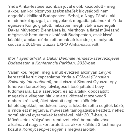
Ynda Afrika-festése azonban jóval előbb kezdődött - még
akkor, amikor bizonyos
szakmabeliek
irigységből nem
engedték kiállítani Budapesten. Sebaj, a Nagy Főnök, aki
mindeneket igazgat, az irigyeknek megadta jutalmukat: Ynda
egészen Kongóig jutott, miközben meghívták a szenegáli
Dakar Művészeti Biennáléra is. Merthogy a fiatal művésznő
mégiscsak bemutatta alkotásait Budapesten, csak kissé
később, amikor elérkezett annak afrikai ideje, s melynek
csúcsa a 2019-es Utazás EXPO Afrika-sátra volt.
Mor Fayemurf-fal, a Dakar Biennálé rendező-szervezőjével
Budapesten a Konferencia Parkban, 2018-ban
Valamikor, régen, még a múlt évezred alkonyán
Levy-n
keresztül került kapcsolatba Ynda a
CSI
-vel
(Christian
Solidarity International),
amit viszont Simonyi Gyusza, egy
fehérvári keresztény felvilágosult tesó juttatott Levy
tudomására. Ez a szervezet, és az általuk kibocsájtott
magazin a világban hitük miatt üldöztetést szenvedő
emberekről szól, őket hivatott segíteni különféle
lehetőségekkel, módokon. Levy is felzárkózott a segítők közé,
s Ynda ezt megtudva, művészeti támogatásba kezdett, nehéz
sorsú afrikai gyermekek festésével. Már 2017-ben, a
Művészetek Völgyében rendezett első bemutatkozása
alkalmával nagy sikert aratott: az akkor kiállított 3 festménye
közül a
Könnycsepp-
et ugyanis megvásárolták.