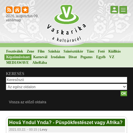
2026. augusztus 09.
vasárnap
Fesztiválok
Zene
Film
Színház
Színésztükör
Tánc
Fotó
Kiállítás
Képzőművészet
Karnevál
Irodalom
Divat
Pegazus
Egyéb
VZ
MEDIAWAVE
AlteRába
KERESÉS
Vissza az előző oldalra
Hová Yndul Ynda? - Püspökfestészet vagy Afrika?
2021.03.22. - 00:15 |
Levy