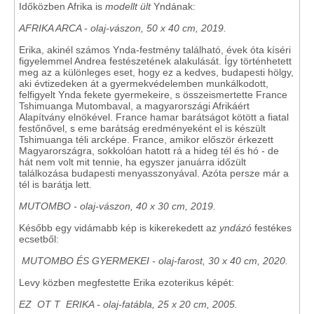
Időközben Afrika is
modellt ült
Yndának:
AFRIKA ARCA - olaj-vászon, 50 x 40 cm, 2019.
Erika, akinél számos Ynda-festmény található, évek óta kíséri
figyelemmel Andrea festészetének alakulását. Így történhetett
meg az a különleges eset, hogy ez a kedves, budapesti hölgy,
aki évtizedeken át a gyermekvédelemben munkálkodott,
felfigyelt Ynda fekete gyermekeire, s összeismertette France
Tshimuanga Mutombaval, a magyarországi Afrikáért
Alapítvány elnökével. France hamar barátságot kötött a fiatal
festőnővel, s eme barátság eredményeként el is készült
Tshimuanga téli arcképe. France, amikor először érkezett
Magyarországra, sokkolóan hatott rá a hideg tél és hó - de
hát nem volt mit tennie, ha egyszer januárra időzült
találkozása budapesti menyasszonyával. Azóta persze már a
tél is barátja lett.
MUTOMBO - olaj-vászon, 40 x 30 cm, 2019.
Később egy vidámabb kép is kikerekedett az
yndázó
festékes
ecsetből:
MUTOMBO ÉS GYERMEKEI - olaj-farost, 30 x 40 cm, 2020.
Levy közben megfestette Erika ezoterikus képét:
EZ OT T ERIKA - olaj-fatábla, 25 x 20 cm, 2005.