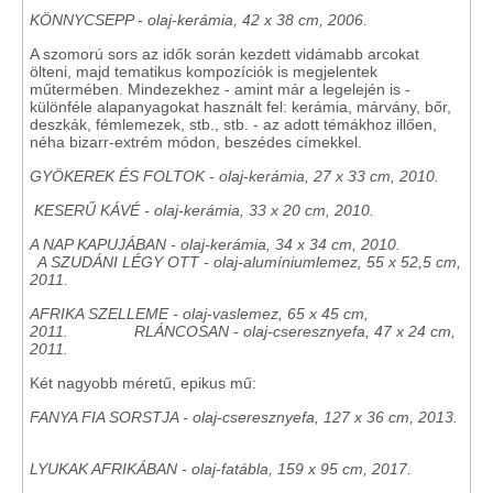
KÖNNYCSEPP - olaj-kerámia, 42 x 38 cm, 2006.
A szomorú sors az idők során kezdett vidámabb arcokat
ölteni, majd tematikus kompozíciók is megjelentek
műtermében. Mindezekhez - amint már a legelején is -
különféle alapanyagokat használt fel: kerámia, márvány, bőr,
deszkák, fémlemezek, stb., stb. - az adott témákhoz illően,
néha bizarr-extrém módon, beszédes címekkel.
GYÖKEREK ÉS FOLTOK - olaj-kerámia, 27 x 33 cm, 2010.
KESERŰ KÁVÉ - olaj-kerámia, 33 x 20 cm, 2010.
A NAP KAPUJÁBAN - olaj-kerámia, 34 x 34 cm, 2010.
A SZUDÁNI LÉGY OTT
- olaj-alumíniumlemez, 55 x 52,5 cm,
2011.
AFRIKA SZELLEME - olaj-vaslemez, 65 x 45 cm,
2011. RLÁNCOSAN - olaj-cseresznyefa, 47 x 24 cm,
2011.
Két nagyobb méretű, epikus mű:
FANYA FIA SORSTJA - olaj-cseresznyefa, 127 x 36 cm, 2013.
LYUKAK AFRIKÁBAN - olaj-fatábla, 159 x 95 cm, 2017.