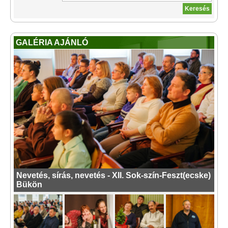
GALÉRIA AJÁNLÓ
Nevetés, sírás, nevetés - XII. Sok-szín-Feszt(ecske)
Bükön