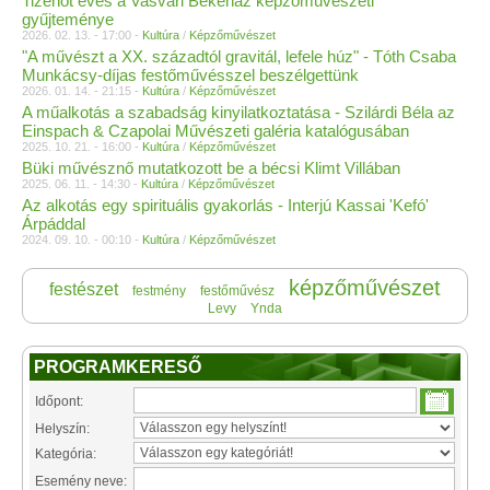
Tizenöt éves a Vasvári Békeház képzőművészeti
gyűjteménye
2026. 02. 13. - 17:00 -
Kultúra
/
Képzőművészet
"A művészt a XX. századtól gravitál, lefele húz" - Tóth Csaba
Munkácsy-díjas festőművésszel beszélgettünk
2026. 01. 14. - 21:15 -
Kultúra
/
Képzőművészet
A műalkotás a szabadság kinyilatkoztatása - Szilárdi Béla az
Einspach & Czapolai Művészeti galéria katalógusában
2025. 10. 21. - 16:00 -
Kultúra
/
Képzőművészet
Büki művésznő mutatkozott be a bécsi Klimt Villában
2025. 06. 11. - 14:30 -
Kultúra
/
Képzőművészet
Az alkotás egy spirituális gyakorlás - Interjú Kassai 'Kefó'
Árpáddal
2024. 09. 10. - 00:10 -
Kultúra
/
Képzőművészet
képzőművészet
festészet
festmény
festőművész
Levy
Ynda
PROGRAMKERESŐ
Időpont:
Helyszín:
Kategória:
Esemény neve: