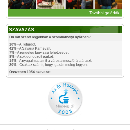
További galériák
SZAVAZÁS
Ön mit szeret legjobban a szombathelyi nyárban?
10%
- A Tófürdőt.
42%
- A Savaria Karnevált.
7%
- A rengeteg fagyizási lehetőséget.
8%
- A sok gondozott parkot.
14%
- A nyugalmat, amit a város atmoszférája áraszt.
20%
- Csak az számít, hogy igazán meleg legyen.
Összesen 1954 szavazat