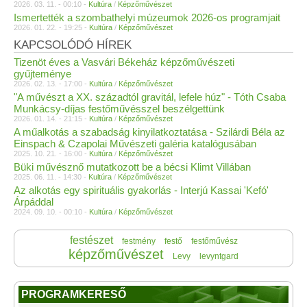
2026. 03. 11. - 00:10 -
Kultúra
/
Képzőművészet
Ismertették a szombathelyi múzeumok 2026-os programjait
2026. 01. 22. - 19:25 -
Kultúra
/
Képzőművészet
KAPCSOLÓDÓ HÍREK
Tizenöt éves a Vasvári Békeház képzőművészeti
gyűjteménye
2026. 02. 13. - 17:00 -
Kultúra
/
Képzőművészet
"A művészt a XX. századtól gravitál, lefele húz" - Tóth Csaba
Munkácsy-díjas festőművésszel beszélgettünk
2026. 01. 14. - 21:15 -
Kultúra
/
Képzőművészet
A műalkotás a szabadság kinyilatkoztatása - Szilárdi Béla az
Einspach & Czapolai Művészeti galéria katalógusában
2025. 10. 21. - 16:00 -
Kultúra
/
Képzőművészet
Büki művésznő mutatkozott be a bécsi Klimt Villában
2025. 06. 11. - 14:30 -
Kultúra
/
Képzőművészet
Az alkotás egy spirituális gyakorlás - Interjú Kassai 'Kefó'
Árpáddal
2024. 09. 10. - 00:10 -
Kultúra
/
Képzőművészet
festészet
festmény
festő
festőművész
képzőművészet
Levy
levyntgard
PROGRAMKERESŐ