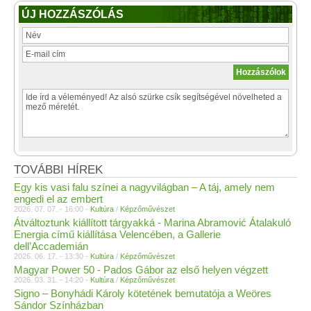
ÚJ HOZZÁSZÓLÁS
TOVÁBBI HÍREK
Egy kis vasi falu színei a nagyvilágban – A táj, amely nem
engedi el az embert
2026. 07. 07. - 16:00 -
Kultúra
/
Képzőművészet
Átváltoztunk kiállított tárgyakká - Marina Abramović Átalakuló
Energia című kiállítása Velencében, a Gallerie
dell’Accademián
2026. 06. 17. - 13:30 -
Kultúra
/
Képzőművészet
Magyar Power 50 - Pados Gábor az első helyen végzett
2026. 03. 31. - 14:20 -
Kultúra
/
Képzőművészet
Signo – Bonyhádi Károly kötetének bemutatója a Weöres
Sándor Színházban