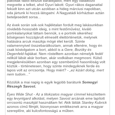
pakoltak fából készült barakkjából, mert egy vállalkozó
megvette a telket, ahol Gyuri lakott. Gyuri rákos daganattal
feküdt kinn azt utcán azokban a hideg márciusi napokban,
oda jártunk ki hozzá
látogatni.
A Nagyatádi kórházban aztán
beteljesedett sorsa...
Az évek során sok-sok hajléktalan fordult meg lakásunkban
rövidebb-hosszabb ideig, s mint festőművész, kiváló
portréalanyokat láttam bennük, s e portrék sikeréhez
bőségesen hozzájárult elmesélt élettörténetük, melynek
hatására arcuk maszkja mögé élet került. Szinte
valamennyivel összebarátkoztam, annak ellenére, hogy én
csak kóstolgatom a bort, abból is a
Gere, Bozóky és
Degenfeld-
fajtákat. Nem röstelltem azonban némelyik
fedél
nélküli
lábát akár borban, akár vodkában megmosni. Külső
megjelenésükben azonban egy szembetűnő hasonlóság volt
köztük - történetesen, hogy szinte mindegyiknek ferde és
lapos volt az orrcsontja. Hogy miért? -
„ez kizárt dolog, mert
nem tudom..."
Közülük a mai napig is egyik legjobb barátunk
Somogyi
Részegh Savost.
Eyes Wide Shut
-
Az a titokzatos magyar
címmel készítettem
egy
levyntgard
alkotást, melyen
Savost
arcának eme lapított
orrcsontú
maszkját
használtam fel. Akik látták
Stanley Kubrick
azonos című filmjét, bizonyosan emlékeznek arra a magyar
szereplőre, aki kulcsfontosságú a műben.