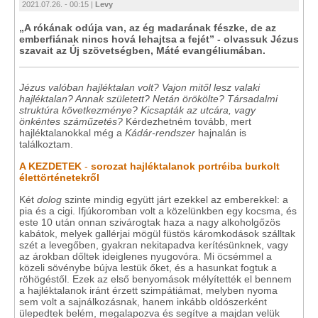
2021.07.26. - 00:15 |
Levy
„A rókának odúja van, az ég madarának fészke, de az
emberfiának nincs hová lehajtsa a fejét” - olvassuk Jézus
szavait az Új szövetségben, Máté evangéliumában.
Jézus valóban hajléktalan volt?
Vajon mitől lesz valaki
hajléktalan? Annak született? Netán örökölte? Társadalmi
struktúra következménye?
Kicsapták az utcára, vagy
önkéntes száműzetés?
Kérdezhetném tovább, mert
hajléktalanokkal még a
Kádár-rendszer
hajnalán is
találkoztam.
A KEZDETEK
-
sorozat hajléktalanok portréiba burkolt
élettörténetekről
Két
dolog
szinte mindig együtt járt ezekkel az emberekkel: a
pia és a cigi. Ifjúkoromban volt a közelünkben egy kocsma, és
este 10 után onnan szivárogtak haza a nagy alkoholgőzös
kabátok, melyek gallérjai mögül füstös káromkodások szálltak
szét a levegőben, gyakran nekitapadva kerítésünknek, vagy
az árokban dőltek ideiglenes nyugovóra. Mi öcsémmel a
közeli sövénybe bújva lestük őket, és a hasunkat fogtuk a
röhögéstől. Ezek az első benyomások mélyítették el bennem
a hajléktalanok iránt érzett szimpátiámat, melyben nyoma
sem volt a sajnálkozásnak, hanem inkább oldószerként
ülepedtek belém, megalapozva és segítve a majdan velük