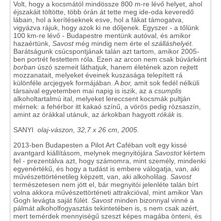
Volt, hogy a kocsmától mindössze 800 m-re lévő helyet, ahol
éjszakáit töltötte, több órán át tette meg ide-oda keveredő
lábain, hol a kerítéseknek esve, hol a fákat támogatva,
vigyázva rájuk, hogy azok ki ne dőljenek. Egyszer - a tőlünk
100 km-re lévő - Budapestre mentünk autóval, és amikor
hazaértünk,
Savost
még mindig nem érte el
szálláshelyét.
Barátságunk csúcspontjának talán azt tartom, amikor 2005-
ben portrét festettem róla. Ezen az arcon nem csak búvárként
borban
úszó szemeit láthatjuk, hanem életének azon rejtett
mozzanatait, melyeket éveinek kuszasága telepített rá
különféle arcjegyek formájában. A
bor,
amit sok fedél nélküli
társaival egyetemben mai napig is iszik, az a
csumplis
alkoholtartalmú ital, melyeket lereccsent kocsmák pultján
mérnek: a fehérbor itt kakaó színű, a vörös pedig rózsaszín,
amint az órákkal utánuk, az árkokban hagyott
rókák
is.
SANYI
olaj-vászon, 32,7 x 26 cm, 2005.
2013-ben Budapesten a Pilot Art Caféban volt egy kissé
avantgard kiállításom, melynek megnyitójára
Savostot
kértem
fel - prezentálva azt, hogy számomra, mint személy, mindenki
egyenértékű, és hogy a tudást is embere válogatja, van, aki
művészettörténetileg képzett, van, aki alkoholilag.
Savost
természetesen nem jött el, bár megnyitói jelenléte talán bírt
volna akkora művészettörténeti attrakcióval, mint amikor Van
Gogh levágta saját fülét.
Savost
minden bizonnyal vinné a
pálmát alkoholfogyasztás tekintetében is, s nem csak azért,
mert temérdek mennyiségű szeszt képes magába önteni, és