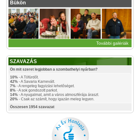
Bükön
További galériák
SZAVAZÁS
Ön mit szeret legjobban a szombathelyi nyárban?
10%
- A Tófürdőt.
42%
- A Savaria Karnevált.
7%
- A rengeteg fagyizási lehetőséget.
8%
- A sok gondozott parkot.
14%
- A nyugalmat, amit a város atmoszférája áraszt.
20%
- Csak az számít, hogy igazán meleg legyen.
Összesen 1954 szavazat