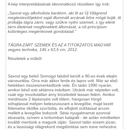
A kép interpretálásának idevonatkozó részében így írok:
„Savost egy alkoholista barátom, aki itt az Új Világrend
megtestesítőjeként saját illuminált arcának bőre mögé bújik, itt
próbálja tágra zárni, vagy szűkre nyitni szemeit, s így elénk
tárni életének megfeneklett állomását, a nő-princípium
különleges megértésnek gondolatait."
TÁGRA ZÁRT SZEMEK ÉS AZ A TITOKZATOS MAGYAR
vegyes technika, 145 x 63,5 cm, 2012.
Részletek a műből
Savost
egy belső Somogyi faluból került a 90-es évek elején
városunkba. Orra már akkor ferde és lapos volt. Már az első
hetekben összeismerkedtünk vele. Én talán 1990 nyarán,
amikor késő esti sétámra indultam. Utcánk már néptelen volt,
csak egy mozdulatlan árny közeledett lassan felém. Amikor
mindössze 2 lépésnyire volt tőlem, hangosan hörgő
sóhajtással mélyen beleszusszant a levegőbe, majd kezét
fölemelve ökölbe szorította, és elfojtott ordítással arcom
mellett a levegőbe bokszolt. Sétai nyugalmamat azonnal
elzavarta, szívem a torkomban kalapált - de aztán mindketten
tovább mentünk a magunk útján.
Savost
talán sosem józan,
és a lassúsági világrekord megdöntése sem esne nehezére.