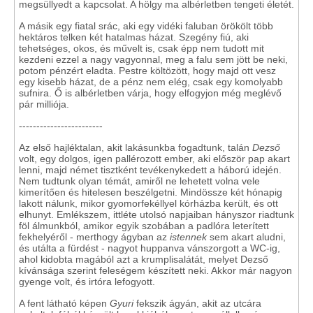
megsüllyedt a kapcsolat. A hölgy ma albérletben tengeti életét.
A másik egy fiatal srác, aki egy vidéki faluban örökölt több
hektáros telken két hatalmas házat. Szegény fiú, aki
tehetséges, okos, és művelt is, csak épp nem tudott mit
kezdeni ezzel a nagy vagyonnal, meg a falu sem jött be neki,
potom pénzért eladta. Pestre költözött, hogy majd ott vesz
egy kisebb házat, de a pénz nem elég, csak egy komolyabb
sufnira. Ő is albérletben várja, hogy elfogyjon még meglévő
pár milliója.
------------------------
Az első hajléktalan, akit lakásunkba fogadtunk, talán
Dezső
volt, egy dolgos, igen pallérozott ember, aki először pap akart
lenni, majd német tisztként tevékenykedett a háború idején.
Nem tudtunk olyan témát, amiről ne lehetett volna vele
kimerítően és hitelesen beszélgetni. Mindössze két hónapig
lakott nálunk, mikor gyomorfekéllyel kórházba került, és ott
elhunyt. Emlékszem, ittléte utolsó napjaiban hányszor riadtunk
föl álmunkból, amikor egyik szobában a padlóra leterített
fekhelyéről - merthogy ágyban az
istennek
sem akart aludni,
és utálta a fürdést - nagyot huppanva vánszorgott a WC-ig,
ahol kidobta magából azt a krumplisalátát, melyet Dezső
kívánsága szerint feleségem készített neki. Akkor már nagyon
gyenge volt, és irtóra lefogyott.
A fent látható képen
Gyuri
fekszik ágyán, akit az utcára