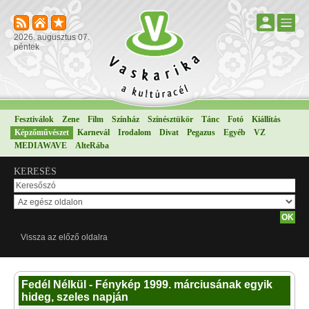
2026. augusztus 07.
péntek
Fesztiválok
Zene
Film
Színház
Színésztükör
Tánc
Fotó
Kiállítás
Képzőművészet
Karnevál
Irodalom
Divat
Pegazus
Egyéb
VZ
MEDIAWAVE
AlteRába
KERESÉS
Vissza az előző oldalra
Fedél Nélkül - Fénykép 1999. márciusának egyik
hideg, szeles napján