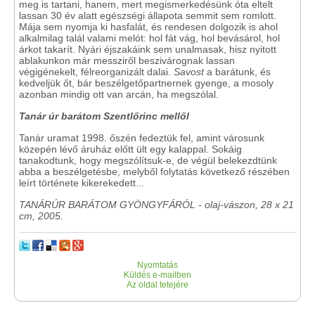
meg is tartani, hanem, mert megismerkedésünk óta eltelt
lassan 30 év alatt egészségi állapota semmit sem romlott.
Mája sem nyomja ki hasfalát, és rendesen dolgozik is ahol
alkalmilag talál valami melót: hol fát vág, hol bevásárol, hol
árkot takarít. Nyári éjszakáink sem unalmasak, hisz nyitott
ablakunkon már messziről beszivárognak lassan
végigénekelt, félreorganizált dalai.
Savost
a barátunk, és
kedveljük őt, bár beszélgetőpartnernek gyenge, a mosoly
azonban mindig ott van arcán, ha megszólal.
Tanár úr barátom Szentlőrinc mellől
Tanár uramat 1998. őszén fedeztük fel, amint városunk
közepén lévő áruház előtt ült egy kalappal. Sokáig
tanakodtunk, hogy megszólítsuk-e, de végül belekezdtünk
abba a beszélgetésbe, melyből folytatás következő részében
leírt története kikerekedett...
TANÁRÚR BARÁTOM GYÖNGYFÁRÓL - olaj-vászon, 28 x 21
cm, 2005.
Nyomtatás
Küldés e-mailben
Az oldal tetejére