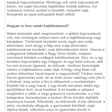
kialakult kapcsolataimat. Merthogy volt velük kapcsolatunk
bőven, hol saját házunkat
hajléktalan hotellá
alakítva, hol
nyakamat mentve azoktól a késektől, melyeket rajta
fenegetett az egyik befogadott
fedél nélküli
.
Hogyan is lesz valaki hajléktalanná?
Akiket évtizedek alatt megismertünk, s akikkel kapcsolatunk
volt, már mindegyik mélyen benn volt a
hajléktalanság nagy
kásájában.
Történetük kezdetét szinte egyik sem tudta
elmondani, mint ahogy a Nap sem tudja elmondani
keletkezésének kezdetét, csak kikövetkeztetni lehet. Viszont a
csillagászok felfedezték a Nagy Orion Ködöt, melyben
szemtanúi lehettek a csillagok keletkezésének. Nos, én is így
kerültem kapcsolatba egy hölggyel, és egy fiatal sráccal, akik -
ha nem lesznek ügyesek, és bölcsek - kiválóan bemutatják
nekem a hajléktalanná válás útját. A hölgy még fiatal volt,
amikor kétszintes házat kapott a nagyszüleitől. Férjhez ment,
három gyermeket szült, de az évek során valahogy nem jött ki
a férjével, meg aztán a férj is sikkasztott a munkahelyén.
Eladták hát a nagy házat, s egy közeli városban vettek egy
épülőfélben lévő, jóval kisebbet. A nő beadta a válópert,
megtörtént a válás, a nagy gubancos osztozkodás, s a ház
befejezése, berendezése a közben 40 év körülire
fejlődött
asszonyra maradt. Kölcsönök, és kölcsönök. A ház elkészült, a
pénz, munkahely elfogyott, a gyermekek felnőttek, saját
útjukra léptek, miközben anya és gyermekei között is