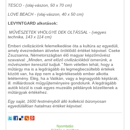
TESCO - (olaj-vászon, 50 x 70 cm)
LOVE BEACH - (olaj-vászon, 40 x 50 cm)
LEVYNTGARD alkotások:
MŰVÉSZETEK VHÖLGYE DEK OLTÁSSAL - (vegyes
technika, 143 x 114 cm)
Emberi civilizációnk felemelkedése óta a kultúra az egyedüli,
amely évezredeken átívelve öröklődő értéket képvisel. Cseke
Zsuzsanna, Németországban élő magyar képzőművész
szavaival:
„Minden, amit előző civilizációkból ismerünk, a
művészeten keresztül tudjuk."
Nem véletlen tehát, hogy a
műtárgy ma is a legdrágább és legmegbecsültebb értékek
között van, ha épp nem a legértékesebb ember alkotta
letétemény. Elég, ha a Vatikán, vagy a legnagyobb képtárak,
ill. milliárdosok műgyűjteményeire gondolunk. A legdrágább
autók közül is csak egyes muzeális példányok közelítenek a
műtárgyak értékéhez.
Egy saját, 1600 festményből álló kollekció bizonyosan
egyedülállóan hatalmas értéket képvisel.
Nyomtatás