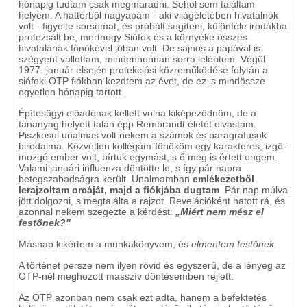
hónapig tudtam csak megmaradni. Sehol sem találtam
helyem. A háttérből nagyapám - aki világéletében hivatalnok
volt - figyelte sorsomat, és próbált segíteni, különféle irodákba
protezsált be, merthogy Siófok és a környéke összes
hivatalának főnökével jóban volt. De sajnos a papával is
szégyent vallottam, mindenhonnan sorra leléptem. Végül
1977. január elsején protekciósi közreműködése folytán a
siófoki OTP fiókban kezdtem az évet, de ez is mindössze
egyetlen hónapig tartott.
Építésügyi előadónak kellett volna kiképeződnöm, de a
tananyag helyett talán épp Rembrandt életét olvastam.
Piszkosul unalmas volt nekem a számok és paragrafusok
birodalma. Közvetlen kollégám-főnököm egy karakteres, izgő-
mozgó ember volt, bírtuk egymást, s ő meg is értett engem.
Valami januári influenza döntötte le, s így pár napra
betegszabadságra került. Unalmamban
emlékezetből
lerajzoltam orcáját, majd a fiókjába dugtam
. Pár nap múlva
jött dolgozni, s megtalálta a rajzot. Revelációként hatott rá, és
azonnal nekem szegezte a kérdést:
„Miért nem mész el
festőnek?"
Másnap kikértem a munkakönyvem, és
elmentem festőnek.
A történet persze nem ilyen rövid és egyszerű, de a lényeg az
OTP-nél meghozott masszív döntésemben rejlett.
Az OTP azonban nem csak ezt adta, hanem a befektetés