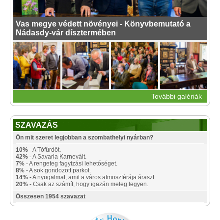
Vas megye védett növényei - Könyvbemutató a
Nádasdy-vár dísztermében
További galériák
SZAVAZÁS
Ön mit szeret legjobban a szombathelyi nyárban?
10%
- A Tófürdőt.
42%
- A Savaria Karnevált.
7%
- A rengeteg fagyizási lehetőséget.
8%
- A sok gondozott parkot.
14%
- A nyugalmat, amit a város atmoszférája áraszt.
20%
- Csak az számít, hogy igazán meleg legyen.
Összesen 1954 szavazat