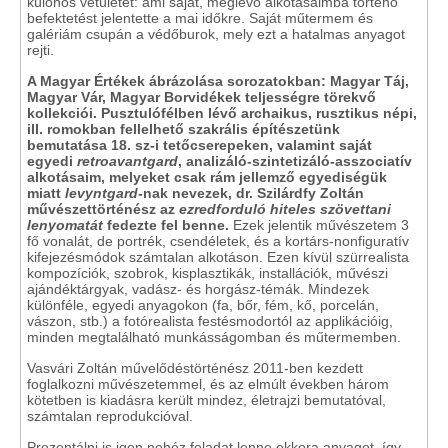
különös vetületét: ami saját, meglévő alkotásaimba történő
befektetést jelentette a mai időkre. Saját műtermem és
galériám csupán a védőburok, mely ezt a hatalmas anyagot
rejti.
A Magyar Értékek ábrázolása sorozatokban: Magyar Táj,
Magyar Vár, Magyar Borvidékek teljességre törekvő
kollekciói. Pusztulófélben lévő archaikus, rusztikus népi,
ill. romokban fellelhető szakrális építészetünk
bemutatása 18. sz-i tetőcserepeken, valamint saját
egyedi
retroavantgard
, analizáló-szintetizáló-asszociatív
alkotásaim, melyeket csak rám jellemző egyediségük
miatt
levyntgard-
nak nevezek, dr. Szilárdfy Zoltán
művészettörténész az
ezredforduló hiteles szövettani
lenyomatát
fedezte fel benne.
Ezek jelentik művészetem 3
fő vonalát, de portrék, csendéletek, és a kortárs-nonfiguratív
kifejezésmódok számtalan alkotáson. Ezen kívül szürrealista
kompozíciók, szobrok, kisplasztikák, installációk, művészi
ajándéktárgyak, vadász- és horgász-témák. Mindezek
különféle, egyedi anyagokon (fa, bőr, fém, kő, porcelán,
vászon, stb.) a fotórealista festésmodortól az applikációig,
minden megtalálható munkásságomban és műtermemben.
Vasvári Zoltán művelődéstörténész 2011-ben kezdett
foglalkozni művészetemmel, és az elmúlt években három
kötetben is kiadásra került mindez, életrajzi bemutatóval,
számtalan reprodukcióval.
Prezentálni is igen nehéz feladat lenne ekkora anyagot, így