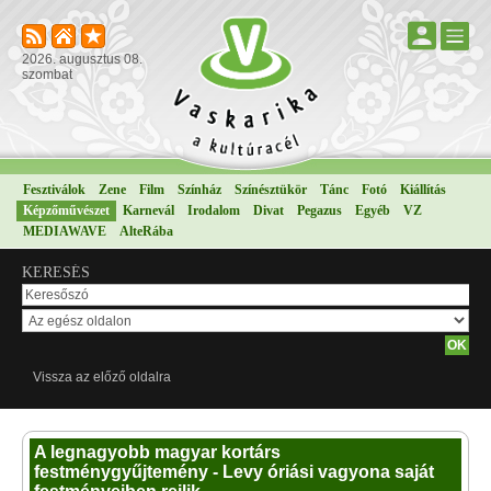
2026. augusztus 08.
szombat
Fesztiválok
Zene
Film
Színház
Színésztükör
Tánc
Fotó
Kiállítás
Képzőművészet
Karnevál
Irodalom
Divat
Pegazus
Egyéb
VZ
MEDIAWAVE
AlteRába
KERESÉS
Vissza az előző oldalra
A legnagyobb magyar kortárs
festménygyűjtemény - Levy óriási vagyona saját