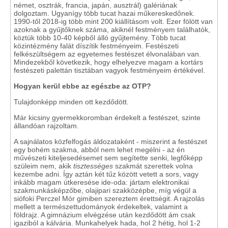
német, osztrák, francia, japán, ausztrál) galériának
dolgoztam. Ugyanígy több tucat hazai műkereskedőnek.
1990-től 2018-ig több mint 200 kiállításom volt. Ezer fölött van
azoknak a gyűjtőknek száma, akiknél festményem találhatók,
köztük több 10-40 képből álló gyűjtemény. Több tucat
közintézmény falát díszítik festményeim. Festészeti
felkészültségem az egyetemes festészet élvonalában van.
Mindezekből következik, hogy elhelyezve magam a kortárs
festészeti palettán tisztában vagyok festményeim értékével.
Hogyan kerül ebbe az egészbe az OTP?
Tulajdonképp minden ott kezdődött.
Már kicsiny gyermekkoromban érdekelt a festészet, szinte
állandóan rajzoltam.
A sajnálatos közfelfogás áldozataként - miszerint a festészet
egy bohém szakma, abból nem lehet megélni - az én
művészeti kiteljesedésemet sem segítette senki, legfőképp
szüleim nem, akik
tisztességes
szakmát szerettek volna
kezembe adni. Így aztán két tűz között vetett a sors, vagy
inkább magam útkeresése ide-oda: jártam elektronikai
szakmunkásképzőbe, olajipari szakközépbe, míg végül a
siófoki Perczel Mór gimiben szereztem érettségit. A rajzolás
mellett a természettudományok érdekeltek, valamint a
földrajz. A gimnázium elvégzése után kezdődött ám csak
igaziból a kálvária. Munkahelyek hada, hol 2 hétig, hol 1-2