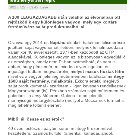
festményeiben rejlik
2021.07.27. - 09:45 |
Levy
A 100 LEGGAZDAGABB után valahol az élvonalban ott
rejtőzködik egy különleges vagyon, mely egy kortárs
festőművész saját produktumaiból áll.
Olvasva egy 2014-es
Napi.hu
oldalait, hatalmas felismerésre
jutottam saját vagyonomat illetően, melynek felhalmozódása
valamikor 40 évvel ezelőtt, 1977-ben kezdődött az OTP
ajándékával. Különleges vagyon ez, s bizonyosan egyedülálló
az országban, amely nem Ft-ban számolható, és nem is
abban, hogy pénzemért mi minden olyan ingatlant és
ingóságot tudtam megvásárolni,
melyet mások hoztak létre
-
mivel ez a vagyon jelenleg műtermemben található:
mintegy
1600 saját festmény, műalkotás.
Ekkora értékű meglévő
saját produktummal - szerintem - igen kevesen rendelkeznek
Magyarországon (is). Pénzben számolva saját műtermem és
galériám - a
Levy
Műterem-Galéria - eme jelentős
mennyiségű műtárgykészlete (mellyel a Műcsarnok termeit is
meg lehetne tölteni) elérheti.
Miből áll össze ez az érték?
40 éves festészeti pályám során mintegy 8-ezer művet
készítettem. Számos külföldi (amerikai, kanadai, angol,