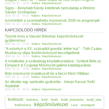
2026. 03. 31. - 14:20 -
Kultúra
/
Képzőművészet
Signo – Bonyhádi Károly kötetének bemutatója a Weöres
Sándor Színházban
2026. 03. 11. - 00:10 -
Kultúra
/
Képzőművészet
Ismertették a szombathelyi múzeumok 2026-os programjait
2026. 01. 22. - 19:25 -
Kultúra
/
Képzőművészet
KAPCSOLÓDÓ HÍREK
Tizenöt éves a Vasvári Békeház képzőművészeti
gyűjteménye
2026. 02. 13. - 17:00 -
Kultúra
/
Képzőművészet
"A művészt a XX. századtól gravitál, lefele húz" - Tóth Csaba
Munkácsy-díjas festőművésszel beszélgettünk
2026. 01. 14. - 21:15 -
Kultúra
/
Képzőművészet
A műalkotás a szabadság kinyilatkoztatása - Szilárdi Béla az
Einspach & Czapolai Művészeti galéria katalógusában
2025. 10. 21. - 16:00 -
Kultúra
/
Képzőművészet
Büki művésznő mutatkozott be a bécsi Klimt Villában
2025. 06. 11. - 14:30 -
Kultúra
/
Képzőművészet
Az alkotás egy spirituális gyakorlás - Interjú Kassai 'Kefó'
Árpáddal
2024. 09. 10. - 00:10 -
Kultúra
/
Képzőművészet
festészet
festmény
festő
festői
festői_kirándulás
festői_séta
képzőművészet
festőművész
Levy
levyntgard