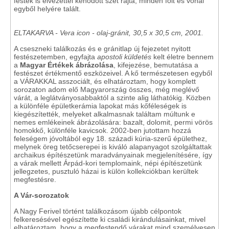
festék is élvezettel kenődött szét rajta, minden folt és vonal
egyből helyére talált.
ELTAKARVA - Vera icon - olaj-gránit, 30,5 x 30,5 cm, 2001.
A cseszneki találkozás és e gránitlap új fejezetet nyitott
festészetemben, egyfajta
apostoli küldetés
kelt életre bennem
a
Magyar Értékek ábrázolása
, kifejezése, bemutatása a
festészet értékmentő eszközeivel. A kő természetesen egyből
a VÁRAKKAL asszociált, és elhatároztam, hogy komplett
sorozaton adom elő Magyarország összes, még meglévő
várát, a leglátványosabbaktól a szinte alig láthatókig. Közben
a különféle épületkerámia lapokat más kőféleségek is
kiegészítették, melyeket alkalmasnak találtam múltunk e
nemes emlékeinek ábrázolására: bazalt, dolomit, permi vörös
homokkő, különféle kavicsok. 2002-ben jutottam hozzá
feleségem jóvoltából egy 18. századi kúria-szerű épülethez,
melynek öreg tetőcserepei is kiváló alapanyagot szolgáltattak
archaikus építészetünk maradványainak megjelenítésére, így
a várak mellett Árpád-kori templomaink, népi építészetünk
jellegzetes, pusztuló házai is külön kollekciókban kerültek
megfestésre.
A Vár-sorozatok
A Nagy Ferivel történt találkozásom újabb célpontok
felkeresésével egészítette ki családi kirándulásainkat, mivel
elhatároztam, hogy a megfestendő várakat mind személyesen