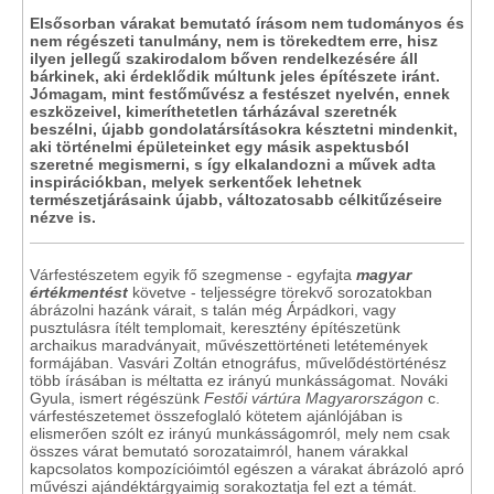
Elsősorban várakat bemutató írásom nem tudományos és
nem régészeti tanulmány, nem is törekedtem erre, hisz
ilyen jellegű szakirodalom bőven rendelkezésére áll
bárkinek, aki érdeklődik múltunk jeles építészete iránt.
Jómagam, mint festőművész a festészet nyelvén, ennek
eszközeivel, kimeríthetetlen tárházával szeretnék
beszélni, újabb gondolatársításokra késztetni mindenkit,
aki történelmi épületeinket egy másik aspektusból
szeretné megismerni, s így elkalandozni a művek adta
inspirációkban, melyek serkentőek lehetnek
természetjárásaink újabb, változatosabb célkitűzéseire
nézve is.
Várfestészetem egyik fő szegmense - egyfajta
magyar
értékmentést
követve - teljességre törekvő sorozatokban
ábrázolni hazánk várait, s talán még Árpádkori, vagy
pusztulásra ítélt templomait, keresztény építészetünk
archaikus maradványait, művészettörténeti letétemények
formájában. Vasvári Zoltán etnográfus, művelődéstörténész
több írásában is méltatta ez irányú munkásságomat. Nováki
Gyula, ismert régészünk
Festői vártúra Magyarországon
c.
várfestészetemet összefoglaló kötetem ajánlójában is
elismerően szólt ez irányú munkásságomról, mely nem csak
összes várat bemutató sorozataimról, hanem várakkal
kapcsolatos kompozícióimtól egészen a várakat ábrázoló apró
művészi ajándéktárgyaimig sorakoztatja fel ezt a témát.