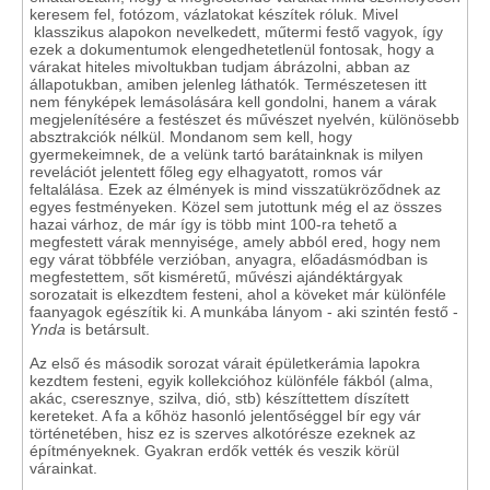
keresem fel, fotózom, vázlatokat készítek róluk. Mivel
klasszikus alapokon nevelkedett, műtermi festő vagyok, így
ezek a dokumentumok elengedhetetlenül fontosak, hogy a
várakat hiteles mivoltukban tudjam ábrázolni, abban az
állapotukban, amiben jelenleg láthatók. Természetesen itt
nem fényképek lemásolására kell gondolni, hanem a várak
megjelenítésére a festészet és művészet nyelvén, különösebb
absztrakciók nélkül. Mondanom sem kell, hogy
gyermekeimnek, de a velünk tartó barátainknak is milyen
revelációt jelentett főleg egy elhagyatott, romos vár
feltalálása. Ezek az élmények is mind visszatükröződnek az
egyes festményeken. Közel sem jutottunk még el az összes
hazai várhoz, de már így is több mint 100-ra tehető a
megfestett várak mennyisége, amely abból ered, hogy nem
egy várat többféle verzióban, anyagra, előadásmódban is
megfestettem, sőt kisméretű, művészi ajándéktárgyak
sorozatait is elkezdtem festeni, ahol a köveket már különféle
faanyagok egészítik ki. A munkába lányom - aki szintén festő -
Ynda
is betársult.
Az első és második sorozat várait épületkerámia lapokra
kezdtem festeni, egyik kollekcióhoz különféle fákból (alma,
akác, cseresznye, szilva, dió, stb) készíttettem díszített
kereteket. A fa a kőhöz hasonló jelentőséggel bír egy vár
történetében, hisz ez is szerves alkotórésze ezeknek az
építményeknek. Gyakran erdők vették és veszik körül
várainkat.