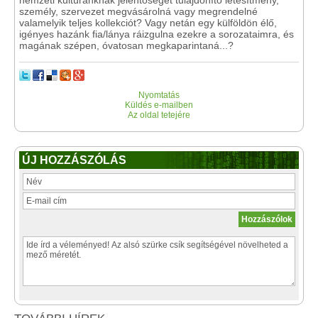
nemzeti kultúránknak jelentőséget tulajdonító létesítmény,
személy, szervezet megvásárolná vagy megrendelné
valamelyik teljes kollekciót? Vagy netán egy külföldön élő,
igényes hazánk fia/lánya ráizgulna ezekre a sorozataimra, és
magának szépen, óvatosan megkaparintaná...?
Nyomtatás
Küldés e-mailben
Az oldal tetejére
ÚJ HOZZÁSZÓLÁS