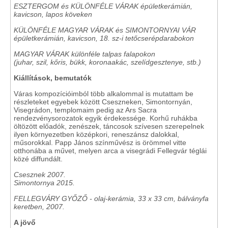
ESZTERGOM és KÜLÖNFÉLE VÁRAK épületkerámián,
kavicson, lapos köveken
KÜLÖNFÉLE MAGYAR VÁRAK és SIMONTORNYAI VÁR
épületkerámián, kavicson, 18. sz-i tetőcserépdarabokon
MAGYAR VÁRAK különféle talpas falapokon
(juhar, szil, kőris, bükk, koronaakác, szelídgesztenye, stb.)
Kiállítások, bemutatók
Váras kompozícióimból több alkalommal is mutattam be
részleteket egyebek között Cseszneken, Simontornyán,
Visegrádon, templomaim pedig az Ars Sacra
rendezvénysorozatok egyik érdekessége. Korhű ruhákba
öltözött előadók, zenészek, táncosok szívesen szerepelnek
ilyen környezetben középkori, reneszánsz dalokkal,
műsorokkal. Papp János színművész is örömmel vitte
otthonába a művet, melyen arca a visegrádi Fellegvár téglái
közé diffundált.
Csesznek 2007.
Simontornya 2015.
FELLEGVÁRY GYŐZŐ - olaj-kerámia, 33 x 33 cm, bálványfa
keretben, 2007.
A jövő