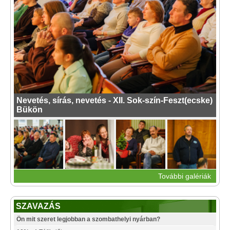
Nevetés, sírás, nevetés - XII. Sok-szín-Feszt(ecske)
Bükön
További galériák
SZAVAZÁS
Ön mit szeret legjobban a szombathelyi nyárban?