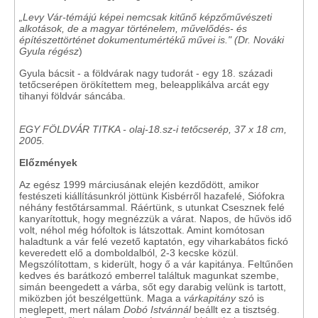
„Levy Vár-témájú képei nemcsak kitűnő képzőművészeti
alkotások, de a magyar történelem, művelődés- és
építészettörténet dokumentumértékű művei is."
(Dr. Nováki
Gyula régész
)
Gyula bácsit - a földvárak nagy tudorát - egy 18. századi
tetőcserépen örökítettem meg, beleapplikálva arcát egy
tihanyi földvár sáncába.
EGY FÖLDVÁR TITKA - olaj-18.sz-i tetőcserép, 37 x 18 cm,
2005.
Előzmények
Az egész 1999 márciusának elején kezdődött, amikor
festészeti kiállításunkról jöttünk Kisbérről hazafelé, Siófokra
néhány festőtársammal. Ráértünk, s utunkat Csesznek felé
kanyarítottuk, hogy megnézzük a várat. Napos, de hűvös idő
volt, néhol még hófoltok is látszottak. Amint komótosan
haladtunk a vár felé vezető kaptatón, egy viharkabátos fickó
keveredett elő a domboldalból, 2-3 kecske közül.
Megszólítottam, s kiderült, hogy ő a vár kapitánya. Feltűnően
kedves és barátkozó emberrel találtuk magunkat szembe,
simán beengedett a várba, sőt egy darabig velünk is tartott,
miközben jót beszélgettünk. Maga a
várkapitány
szó is
meglepett, mert nálam
Dobó Istvánnál
beállt ez a tisztség.