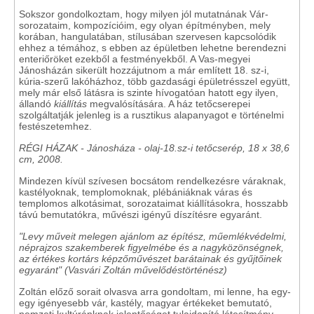
Sokszor gondolkoztam, hogy milyen jól mutatnának Vár-
sorozataim, kompozícióim, egy olyan építményben, mely
korában, hangulatában, stílusában szervesen kapcsolódik
ehhez a témához, s ebben az épületben lehetne berendezni
enteriőröket ezekből a festményekből. A Vas-megyei
Jánosházán sikerült hozzájutnom a már említett 18. sz-i,
kúria-szerű lakóházhoz, több gazdasági épületrésszel együtt,
mely már első látásra is szinte hívogatóan hatott egy ilyen,
állandó
kiállítás
megvalósítására. A ház tetőcserepei
szolgáltatják jelenleg is a rusztikus alapanyagot e történelmi
festészetemhez.
RÉGI HÁZAK - Jánosháza - olaj-18.sz-i tetőcserép, 18 x 38,6
cm, 2008
.
Mindezen kívül szívesen bocsátom rendelkezésre váraknak,
kastélyoknak, templomoknak, plébániáknak váras és
templomos alkotásimat, sorozataimat kiállításokra, hosszabb
távú bemutatókra, művészi igényű díszítésre egyaránt.
"Levy műveit melegen ajánlom az építész, műemlékvédelmi,
néprajzos szakemberek figyelmébe és a nagyközönségnek,
az értékes kortárs képzőművészet barátainak és gyűjtőinek
egyaránt"
(Vasvári Zoltán művelődéstörténész)
Zoltán előző sorait olvasva arra gondoltam, mi lenne, ha egy-
egy igényesebb vár, kastély, magyar értékeket bemutató,