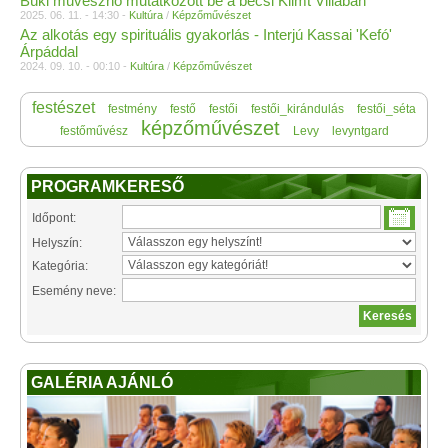
Büki művésznő mutatkozott be a bécsi Klimt Villában
2025. 06. 11. - 14:30 -
Kultúra
/
Képzőművészet
Az alkotás egy spirituális gyakorlás - Interjú Kassai 'Kefó'
Árpáddal
2024. 09. 10. - 00:10 -
Kultúra
/
Képzőművészet
festészet
festmény
festő
festői
festői_kirándulás
festői_séta
képzőművészet
festőművész
Levy
levyntgard
PROGRAMKERESŐ
Időpont:
Helyszín:
Kategória:
Esemény neve:
GALÉRIA AJÁNLÓ