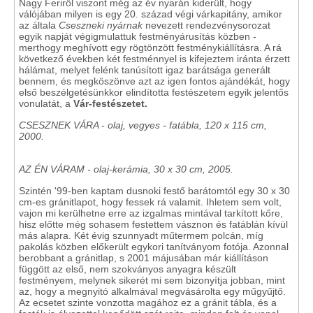
Nagy Feriről viszont még az év nyarán kiderült, hogy
válójában milyen is egy 20. század végi várkapitány, amikor
az általa
Cseszneki nyárnak
nevezett rendezvénysorozat
egyik napját végigmulattuk festményárusítás közben -
merthogy meghívott egy rögtönzött festménykiállításra. A rá
következő években két festménnyel is kifejeztem iránta érzett
hálámat, melyet felénk tanúsított igaz barátsága generált
bennem, és megköszönve azt az igen fontos ajándékát, hogy
első beszélgetésünkkor elindította festészetem egyik jelentős
vonulatát, a
Vár-festészetet.
CSESZNEK VÁRA - olaj, vegyes - fatábla, 120 x 115 cm,
2000.
AZ ÉN VÁRAM - olaj-kerámia, 30 x 30 cm, 2005.
Szintén '99-ben kaptam dusnoki festő barátomtól egy 30 x 30
cm-es gránitlapot, hogy fessek rá valamit. Ihletem sem volt,
vajon mi kerülhetne erre az izgalmas mintával tarkított kőre,
hisz előtte még sohasem festettem vásznon és fatáblán kívül
más alapra. Két évig szunnyadt műtermem polcán, míg
pakolás közben előkerült egykori tanítványom fotója. Azonnal
berobbant a gránitlap, s 2001 májusában már kiállításon
függött az első, nem szokványos anyagra készült
festményem, melynek sikerét mi sem bizonyítja jobban, mint
az, hogy a megnyitó alkalmával megvásárolta egy műgyűjtő.
Az ecsetet szinte vonzotta magához ez a gránit tábla, és a