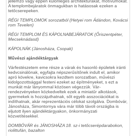
jellemző vagy éppen különleges architektúrákat, motívumokat.
A templombejáratok önmagukban is hatásosak ezeken a
tetőcserepeken.
RÉGI TEMPLOMOK sorozatból (Hetyei rom Ádándon, Kovácsi
rom Tevelen)
RÉGI TEMPLOM ÉS KÁPOLNABEJÁRATOK (Őriszentpéter,
Mecseknádasd)
KÁPOLNÁK (Jánosháza, Csopak)
Művészi ajándéktárgyak
Várfestészetem eme része a várak és hasonló épületek iránti
kedvcsinálónak, egyfajta népszerűsítőnek indult el, amikor
apró kövekre, kavicsokra kezdtem sorozatban, művészi
kidolgozottsággal festeni ezeket az építményeket, s ezt a
munkát már lányommal közösen végezzük. Vár-
rendezvényeken közkedveltek ezek a miniatűr alkotások,
gyermekek is hozzájuthatnak, sőt egyéb asszociációkat is
indíthatnak, akár reprezentációs célokat szolgálva. Dombóvár,
Jánosháza, Simontornya vára már több távoli országba is
eljutott ilyen ajándéktárgyakon, önkormányzati
közvetítésekkel.
DOMBÓVÁR és JÁNOSHÁZA 18. sz-i tetőcserépdarabokon,
riolittufán, bazalton