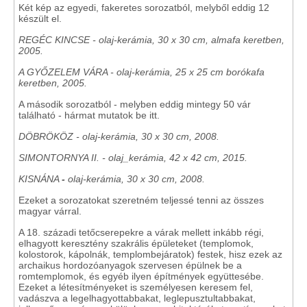
Két kép az egyedi, fakeretes sorozatból, melyből eddig 12
készült el.
REGÉC KINCSE - olaj-kerámia, 30 x 30 cm, almafa keretben,
2005.
A GYŐZELEM VÁRA - olaj-kerámia, 25 x 25 cm borókafa
keretben, 2005.
A második sorozatból - melyben eddig mintegy 50 vár
található - hármat mutatok be itt.
DÖBRÖKÖZ - olaj-kerámia, 30 x 30 cm, 2008.
SIMONTORNYA II. - olaj_kerámia, 42 x 42 cm, 2015.
KISNÁNA
-
olaj-kerámia, 30 x 30 cm, 2008.
Ezeket a sorozatokat szeretném teljessé tenni az összes
magyar várral.
A 18. századi tetőcserepekre a várak mellett inkább régi,
elhagyott keresztény szakrális épületeket (templomok,
kolostorok, kápolnák, templombejáratok) festek, hisz ezek az
archaikus hordozóanyagok szervesen épülnek be a
romtemplomok, és egyéb ilyen építmények együttesébe.
Ezeket a létesítményeket is személyesen keresem fel,
vadászva a legelhagyottabbakat, leglepusztultabbakat,