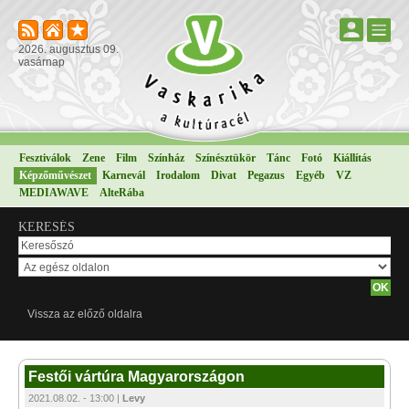
2026. augusztus 09.
vasárnap
Fesztiválok
Zene
Film
Színház
Színésztükör
Tánc
Fotó
Kiállítás
Képzőművészet
Karnevál
Irodalom
Divat
Pegazus
Egyéb
VZ
MEDIAWAVE
AlteRába
KERESÉS
Vissza az előző oldalra
Festői vártúra Magyarországon
2021.08.02. - 13:00 |
Levy