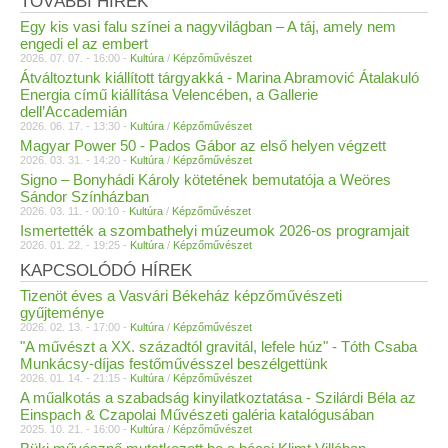
TOVÁBBI HÍREK
Egy kis vasi falu színei a nagyvilágban – A táj, amely nem
engedi el az embert
2026. 07. 07. - 16:00 -
Kultúra
/
Képzőművészet
Átváltoztunk kiállított tárgyakká - Marina Abramović Átalakuló
Energia című kiállítása Velencében, a Gallerie
dell’Accademián
2026. 06. 17. - 13:30 -
Kultúra
/
Képzőművészet
Magyar Power 50 - Pados Gábor az első helyen végzett
2026. 03. 31. - 14:20 -
Kultúra
/
Képzőművészet
Signo – Bonyhádi Károly kötetének bemutatója a Weöres
Sándor Színházban
2026. 03. 11. - 00:10 -
Kultúra
/
Képzőművészet
Ismertették a szombathelyi múzeumok 2026-os programjait
2026. 01. 22. - 19:25 -
Kultúra
/
Képzőművészet
KAPCSOLÓDÓ HÍREK
Tizenöt éves a Vasvári Békeház képzőművészeti
gyűjteménye
2026. 02. 13. - 17:00 -
Kultúra
/
Képzőművészet
"A művészt a XX. századtól gravitál, lefele húz" - Tóth Csaba
Munkácsy-díjas festőművésszel beszélgettünk
2026. 01. 14. - 21:15 -
Kultúra
/
Képzőművészet
A műalkotás a szabadság kinyilatkoztatása - Szilárdi Béla az
Einspach & Czapolai Művészeti galéria katalógusában
2025. 10. 21. - 16:00 -
Kultúra
/
Képzőművészet