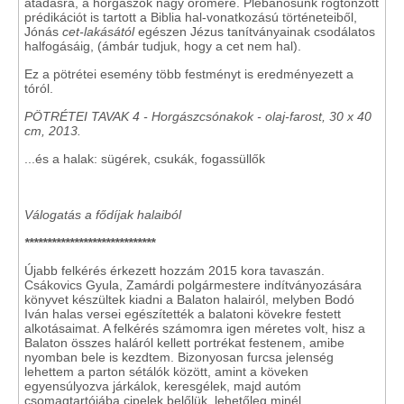
átadásra, a horgászok nagy örömére. Plébánosunk rögtönzött
prédikációt is tartott a Biblia hal-vonatkozású történeteiből,
Jónás
cet-lakásától
egészen Jézus tanítványainak csodálatos
halfogásáig, (ámbár tudjuk, hogy a cet nem hal).
Ez a pötrétei esemény több festményt is eredményezett a
tóról.
PÖTRÉTEI TAVAK 4 - Horgászcsónakok
-
olaj-farost, 30 x 40
cm, 2013.
...és a halak: sügérek, csukák, fogassüllők
Válogatás a fődíjak halaiból
*****************************
Újabb felkérés érkezett hozzám 2015 kora tavaszán.
Csákovics Gyula, Zamárdi polgármestere indítványozására
könyvet készültek kiadni a Balaton halairól, melyben Bodó
Iván halas versei egészítették a balatoni kövekre festett
alkotásaimat. A felkérés számomra igen méretes volt, hisz a
Balaton összes haláról kellett portrékat festenem, amibe
nyomban bele is kezdtem. Bizonyosan furcsa jelenség
lehettem a parton sétálók között, amint a köveken
egyensúlyozva járkálok, keresgélek, majd autóm
csomagtartójába cipelek belőlük, lehetőleg minél