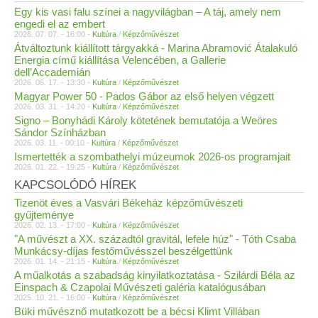
Egy kis vasi falu színei a nagyvilágban – A táj, amely nem
engedi el az embert
2026. 07. 07. - 16:00 -
Kultúra
/
Képzőművészet
Átváltoztunk kiállított tárgyakká - Marina Abramović Átalakuló
Energia című kiállítása Velencében, a Gallerie
dell’Accademián
2026. 06. 17. - 13:30 -
Kultúra
/
Képzőművészet
Magyar Power 50 - Pados Gábor az első helyen végzett
2026. 03. 31. - 14:20 -
Kultúra
/
Képzőművészet
Signo – Bonyhádi Károly kötetének bemutatója a Weöres
Sándor Színházban
2026. 03. 11. - 00:10 -
Kultúra
/
Képzőművészet
Ismertették a szombathelyi múzeumok 2026-os programjait
2026. 01. 22. - 19:25 -
Kultúra
/
Képzőművészet
KAPCSOLÓDÓ HÍREK
Tizenöt éves a Vasvári Békeház képzőművészeti
gyűjteménye
2026. 02. 13. - 17:00 -
Kultúra
/
Képzőművészet
"A művészt a XX. századtól gravitál, lefele húz" - Tóth Csaba
Munkácsy-díjas festőművésszel beszélgettünk
2026. 01. 14. - 21:15 -
Kultúra
/
Képzőművészet
A műalkotás a szabadság kinyilatkoztatása - Szilárdi Béla az
Einspach & Czapolai Művészeti galéria katalógusában
2025. 10. 21. - 16:00 -
Kultúra
/
Képzőművészet
Büki művésznő mutatkozott be a bécsi Klimt Villában