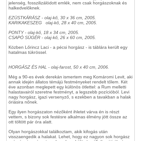
jelenség, fosszilizálódott emlék, nem csak horgászoknak és
halkedvelőknek.
EZÜSTKÁRÁSZ
-
olaj-kő, 30 x 36 cm, 2005.
KARIKAKESZEG olaj-kő, 28 x 40 cm, 2005.
PONTY
-
olaj-kő, 18 x 34 cm, 2005.
CSAPÓ SÜGÉR - olaj-kő, 26 x 60 cm, 2005.
Közben Lőrincz Laci - a pécsi horgász - is táblára került egy
hatalmas tükrössel.
HORGÁSZ ÉS HAL -
olaj-farost, 50 x 40 cm, 2006.
Még a 90-es évek derekán ismertem meg Komáromi Levit, aki
annak idején állatos témájú festményeket rendelt tőlem. Két
éve azonban meglepett egy különös ötlettel: a Rum melletti
halastavairól szeretne festményt, a legszebb pozícióból. Levi
nagy horgász, igazi versenyző, s ezekben a tavakban a halak
óriásira nőnek.
Egy ilyen horgászaton nézőként ihletet várva én is részt
vettem, s bizony sok festésre alkalmas élmény jött össze az
ott töltött pár óra alatt.
Olyan horgászokkal találkoztam, akik kifogás után
visszaengedik a halakat. Lehet, hogy ez nagyon sok horgász