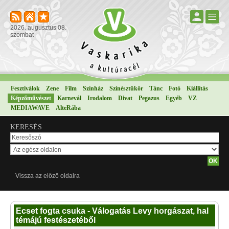
2026. augusztus 08.
szombat
Fesztiválok
Zene
Film
Színház
Színésztükör
Tánc
Fotó
Kiállítás
Képzőművészet
Karnevál
Irodalom
Divat
Pegazus
Egyéb
VZ
MEDIAWAVE
AlteRába
KERESÉS
Vissza az előző oldalra
Ecset fogta csuka - Válogatás Levy horgászat, hal
témájú festészetéből