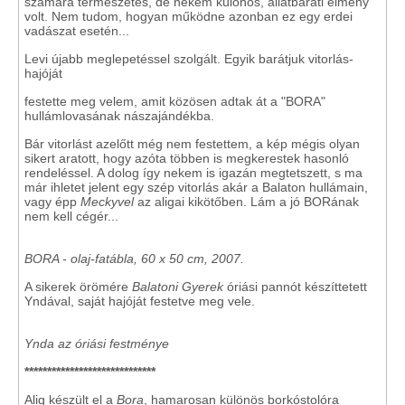
számára természetes, de nekem különös, állatbaráti élmény
volt. Nem tudom, hogyan működne azonban ez egy erdei
vadászat esetén...
Levi újabb meglepetéssel szolgált. Egyik barátjuk vitorlás-
hajóját
festette meg velem, amit közösen adtak át a "BORA"
hullámlovasának nászajándékba.
Bár vitorlást azelőtt még nem festettem, a kép mégis olyan
sikert aratott, hogy azóta többen is megkerestek hasonló
rendeléssel. A dolog így nekem is igazán megtetszett, s ma
már ihletet jelent egy szép vitorlás akár a Balaton hullámain,
vagy épp
Meckyvel
az aligai kikötőben. Lám a jó BORának
nem kell cégér...
BORA -
olaj-fatábla, 60 x 50 cm, 2007.
A sikerek örömére
Balatoni Gyerek
óriási pannót készíttetett
Yndával, saját hajóját festetve meg vele.
Ynda az óriási festménye
*****************************
Alig készült el a
Bora
, hamarosan különös borkóstolóra