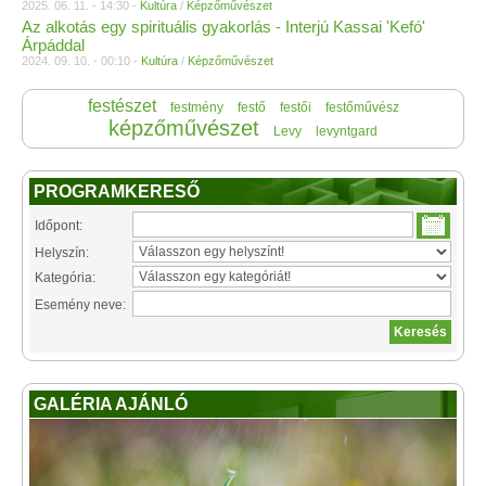
2025. 06. 11. - 14:30 -
Kultúra
/
Képzőművészet
Az alkotás egy spirituális gyakorlás - Interjú Kassai 'Kefó'
Árpáddal
2024. 09. 10. - 00:10 -
Kultúra
/
Képzőművészet
festészet
festmény
festő
festői
festőművész
képzőművészet
Levy
levyntgard
PROGRAMKERESŐ
Időpont:
Helyszín:
Kategória:
Esemény neve:
GALÉRIA AJÁNLÓ