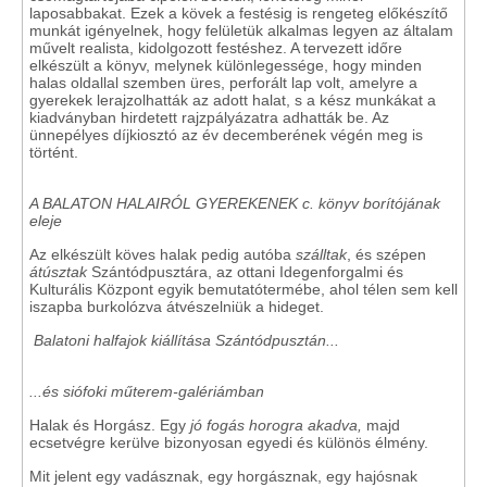
laposabbakat. Ezek a kövek a festésig is rengeteg előkészítő
munkát igényelnek, hogy felületük alkalmas legyen az általam
művelt realista, kidolgozott festéshez. A tervezett időre
elkészült a könyv, melynek különlegessége, hogy minden
halas oldallal szemben üres, perforált lap volt, amelyre a
gyerekek lerajzolhatták az adott halat, s a kész munkákat a
kiadványban hirdetett rajzpályázatra adhatták be. Az
ünnepélyes díjkiosztó az év decemberének végén meg is
történt.
A BALATON HALAIRÓL GYEREKENEK c. könyv borítójának
eleje
Az elkészült köves halak pedig autóba
szálltak
, és szépen
átúsztak
Szántódpusztára, az ottani Idegenforgalmi és
Kulturális Központ egyik bemutatótermébe, ahol télen sem kell
iszapba burkolózva átvészelniük a hideget.
Balatoni halfajok kiállítása Szántódpusztán...
...és siófoki műterem-galériámban
Halak és Horgász. Egy
jó fogás horogra akadva,
majd
ecsetvégre kerülve bizonyosan egyedi és különös élmény.
Mit jelent egy vadásznak, egy horgásznak, egy hajósnak