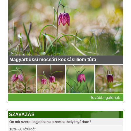
Magyarbüksi mocsári kockásliliom-túra
További galériák
SZAVAZÁS
Ön mit szeret legjobban a szombathelyi nyárban?
10%
- A Tófürdőt.