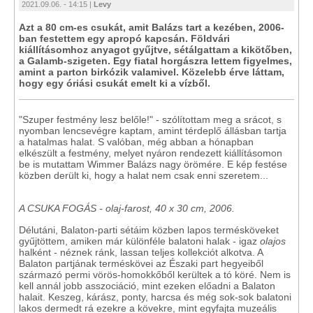
2021.09.06. - 14:15 |
Levy
Azt a 80 cm-es csukát, amit Balázs tart a kezében, 2006-
ban festettem egy apropó kapcsán. Földvári
kiállításomhoz anyagot gyűjtve, sétálgattam a kikötőben,
a Galamb-szigeten. Egy fiatal horgászra lettem figyelmes,
amint a parton birkózik valamivel. Közelebb érve láttam,
hogy egy óriási csukát emelt ki a vízből.
"Szuper festmény lesz belőle!" - szólítottam meg a srácot, s
nyomban lencsevégre kaptam, amint térdeplő állásban tartja
a hatalmas halat. S valóban, még abban a hónapban
elkészült a festmény, melyet nyáron rendezett kiállításomon
be is mutattam Wimmer Balázs nagy örömére. E kép festése
közben derült ki, hogy a halat nem csak enni szeretem...
A CSUKA FOGÁS -
olaj-farost, 40 x 30 cm, 2006.
Délutáni, Balaton-parti sétáim közben lapos termésköveket
gyűjtöttem, amiken már különféle balatoni halak - igaz
olajos
halként - néznek ránk, lassan teljes kollekciót alkotva. A
Balaton partjának terméskövei az Északi part hegyeiből
származó permi vörös-homokkőből kerültek a tó köré. Nem is
kell annál jobb asszociáció, mint ezeken előadni a Balaton
halait. Keszeg, kárász, ponty, harcsa és még sok-sok balatoni
lakos dermedt rá ezekre a kövekre, mint egyfajta muzeális