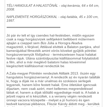
TÉLI HANGULAT A HALASTÓNÁL - olaj-kerámia, 64 x 64 cm,
2008.
NAPLEMENTE HORGÁSZOKKAL - olaj-fatábla, 45 x 100 cm,
1997.
*********************************************
Jó pár év telt el így csendes hal-festésben, midőn egyszer
csak a nagy horgászvizek sellőjeként belibbent műtermem
ajtaján a cseppet sem
Bús
Júlia a Horogra Akadva
magazintól, s férjével, Attilával elvittek a Balaton partjára, ahol
kamerájukkal filmezték amint vörös köveket gyűjtök pötrétei
horgászversenyük fődíjaihoz - természetesen hazai halakat
festve rájuk. Utána szántódpusztai kiállításommal folytatódott
a film, ahol a már meglévő balatoni halas köveimmel
kiegészített kiállításomat rendeztük be.
A Zala-megyei Pötrétén rendeztek Atilláék 2013. őszén egy
hangulatos horgászversenyt. A rendezők az év nyarán találták
ki, hogy a díjak ne a már unalmas és szokásos serlegek
legyenek, hanem kőre festett halak. Eme ötletüket igencsak
díjaztam, nem csak azért, mert kellemes megrendeléssel
láttak el, hanem a díjak időtálló egyedisége miatt is. A halak a
jelzett napra el is készültek, s a verseny végén rendezett
ünnepi vacsora közepette - melyet a jó humorú és igen
kedvelt kanizsai plébános, Fliszár Károly áldott meg - kerültek