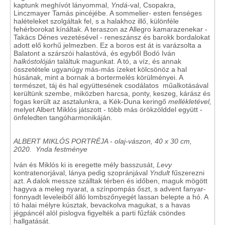
kaptunk meghívót lányommal,
Yndá-
val, Csopakra,
Linczmayer Tamás pincéjébe. A sommelier- esten fenséges
halételeket szolgáltak fel, s a halakhoz illő, különféle
fehérborokat kínáltak. A teraszon az Allegro kamarazenekar -
Takács Dénes vezetésével - reneszánsz és barokk bordalokat
adott elő korhű jelmezben. Ez a boros est át is varázsolta a
Balatont a szárszói halastóvá, és egyből Bodó Iván
halkóstolóján
találtuk magunkat. A tó, a víz, és annak
összetétele ugyanúgy más-más ízeket kölcsönöz a hal
húsának, mint a bornak a bortermelés körülményei. A
természet, táj és hal együttesének csodálatos műalkotásával
kerültünk szembe, miközben harcsa, ponty, keszeg, kárász és
fogas került az asztalunkra, a Kék-Duna keringő
mellékletével,
melyet Albert Miklós játszott - több más örökzölddel együtt -
önfeledten tangóharmonikáján.
ALBERT MIKLÓS PORTRÉJA - olaj-vászon, 40 x 30 cm,
2020. Ynda festménye
Iván és Miklós ki is eregette mély basszusát,
Levy
kontratenorjával, lánya pedig szopránjával
Yndult
fűszerezni
azt. A dalok messze szálltak térben és időben, maguk mögött
hagyva a meleg nyarat, a színpompás őszt, s advent fanyar-
fonnyadt leveleiből álló lombszőnyegét lassan belepte a hó. A
tó halai mélyre kúsztak, bevackolva magukat, s a havas
jégpáncél alól pislogva figyelték a parti fűzfák csöndes
hallgatását.