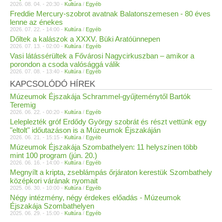
2026. 08. 04. - 20:30 -
Kultúra
/
Egyéb
Freddie Mercury-szobrot avatnak Balatonszemesen - 80 éves
lenne az énekes
2026. 07. 22. - 14:00 -
Kultúra
/
Egyéb
Dőltek a kalászok a XXXV. Büki Aratóünnepen
2026. 07. 13. - 02:00 -
Kultúra
/
Egyéb
Vasi látássérültek a Fővárosi Nagycirkuszban – amikor a
porondon a csoda valósággá válik
2026. 07. 08. - 13:40 -
Kultúra
/
Egyéb
KAPCSOLÓDÓ HÍREK
Múzeumok Éjszakája Schrammel-gyűjteménytől Bartók
Teremig
2026. 06. 22. - 00:20 -
Kultúra
/
Egyéb
Leleplezték gróf Erdődy György szobrát és részt vettünk egy
"eltolt" időutazáson is a Múzeumok Éjszakáján
2026. 06. 21. - 15:15 -
Kultúra
/
Egyéb
Múzeumok Éjszakája Szombathelyen: 11 helyszínen több
mint 100 program (jún. 20.)
2026. 06. 16. - 14:00 -
Kultúra
/
Egyéb
Megnyílt a kripta, zseblámpás őrjáraton kerestük Szombathely
középkori várának nyomait
2025. 06. 30. - 10:00 -
Kultúra
/
Egyéb
Négy intézmény, négy érdekes előadás - Múzeumok
Éjszakája Szombathelyen
2025. 06. 29. - 15:00 -
Kultúra
/
Egyéb