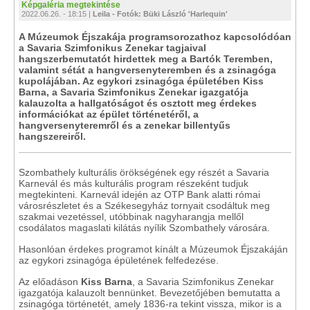
Képgaléria megtekintése
2022.06.26. - 18:15 |
Leila - Fotók: Büki László 'Harlequin'
A Múzeumok Éjszakája programsorozathoz kapcsolódóan
a Savaria Szimfonikus Zenekar tagjaival
hangszerbemutatót hirdettek meg a Bartók Teremben,
valamint sétát a hangversenyteremben és a zsinagóga
kupolájában. Az egykori zsinagóga épületében Kiss
Barna, a Savaria Szimfonikus Zenekar igazgatója
kalauzolta a hallgatóságot és osztott meg érdekes
információkat az épület történetéről, a
hangversenyteremről és a zenekar billentyűs
hangszereiről.
Szombathely kulturális örökségének egy részét a Savaria
Karnevál és más kulturális program részeként tudjuk
megtekinteni. Karnevál idején az OTP Bank alatti római
városrészletet és a Székesegyház tornyait csodáltuk meg
szakmai vezetéssel, utóbbinak nagyharangja mellől
csodálatos magaslati kilátás nyílik Szombathely városára.
Hasonlóan érdekes programot kínált a Múzeumok Éjszakáján
az egykori zsinagóga épületének felfedezése.
Az előadáson
Kiss Barna
, a Savaria Szimfonikus Zenekar
igazgatója kalauzolt bennünket. Bevezetőjében bemutatta a
zsinagóga történetét, amely 1836-ra tekint vissza, mikor is a