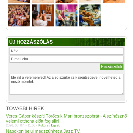
ÚJ HOZZÁSZÓLÁS
TOVÁBBI HÍREK
Veres Gábor készíti Törőcsik Mari bronzszobrát - A színésznő
velemi otthona előtt fog állni
2026. 08. 07. - 11:00 -
Kultúra
/
Egyéb
Napokon belül megszűnhet a Jazz TV