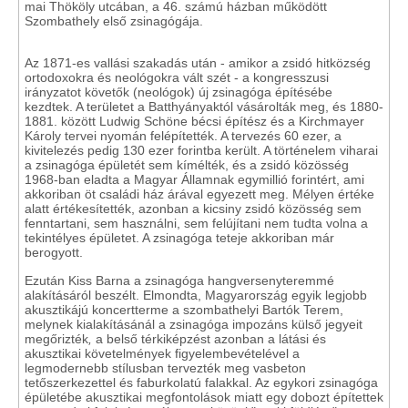
mai Thököly utcában, a 46. számú házban működött
Szombathely első zsinagógája.
Az 1871-es vallási szakadás után - amikor a zsidó hitközség
ortodoxokra és neológokra vált szét - a kongresszusi
irányzatot követők (neológok) új zsinagóga építésébe
kezdtek. A területet a Batthyányaktól vásárolták meg, és 1880-
1881. között Ludwig Schöne bécsi építész és a Kirchmayer
Károly tervei nyomán felépítették. A tervezés 60 ezer, a
kivitelezés pedig 130 ezer forintba került. A történelem viharai
a zsinagóga épületét sem kímélték, és a zsidó közösség
1968-ban eladta a Magyar Államnak egymillió forintért, ami
akkoriban öt családi ház árával egyezett meg. Mélyen értéke
alatt értékesítették, azonban a kicsiny zsidó közösség sem
fenntartani, sem használni, sem felújítani nem tudta volna a
tekintélyes épületet. A zsinagóga teteje akkoriban már
berogyott.
Ezután Kiss Barna a zsinagóga hangversenyteremmé
alakításáról beszélt. Elmondta, Magyarország egyik legjobb
akusztikájú koncertterme a szombathelyi Bartók Terem,
melynek kialakításánál a zsinagóga impozáns külső jegyeit
megőrizték
,
a belső térkiképzést azonban a látási és
akusztikai követelmények figyelembevételével a
legmodernebb stílusban tervezték meg vasbeton
tetőszerkezettel és faburkolatú falakkal. Az egykori zsinagóga
épületébe akusztikai megfontolások miatt egy dobozt építettek