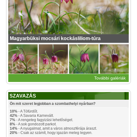
Magyarbüksi mocsári kockásliliom-túra
További galériák
SZAVAZÁS
Ön mit szeret legjobban a szombathelyi nyárban?
10%
- A Tófürdőt.
42%
- A Savaria Karnevált.
7%
- A rengeteg fagyizási lehetőséget.
8%
- A sok gondozott parkot.
14%
- A nyugalmat, amit a város atmoszférája áraszt.
20%
- Csak az számít, hogy igazán meleg legyen.