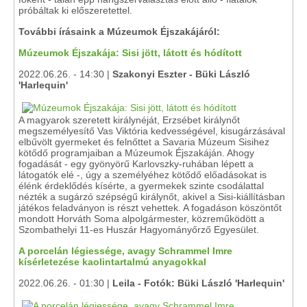
próbáltak ki előszeretettel.
További írásaink a Múzeumok Éjszakájáról:
Múzeumok Éjszakája: Sisi jött, látott és hódított
2022.06.26. - 14:30 |
Szakonyi Eszter - Büki László
'Harlequin'
A magyarok szeretett királynéját, Erzsébet királynőt
megszemélyesítő Vas Viktória kedvességével, kisugárzásával
elbűvölt gyermeket és felnőttet a Savaria Múzeum Sisihez
kötődő programjaiban a Múzeumok Éjszakáján. Ahogy
fogadását - egy gyönyörű Karlovszky-ruhában lépett a
látogatók elé -, úgy a személyéhez kötődő előadásokat is
élénk érdeklődés kísérte, a gyermekek szinte csodálattal
nézték a sugárzó szépségű királynőt, akivel a Sisi-kiállításban
játékos feladványon is részt vehettek. A fogadáson köszöntőt
mondott Horváth Soma alpolgármester, közreműködött a
Szombathelyi 11-es Huszár Hagyományőrző Egyesület.
A porcelán légiessége, avagy Schrammel Imre
kísérletezése kaolintartalmú anyagokkal
2022.06.26. - 01:30 |
Leila - Fotók: Büki László 'Harlequin'