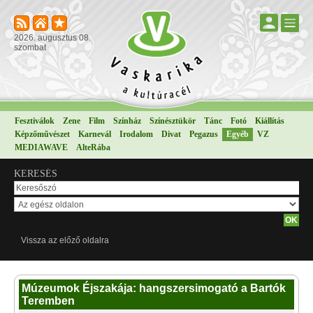
2026. augusztus 08.
szombat
Fesztiválok
Zene
Film
Színház
Színésztükör
Tánc
Fotó
Kiállítás
Képzőművészet
Karnevál
Irodalom
Divat
Pegazus
Egyéb
VZ
MEDIAWAVE
AlteRába
KERESÉS
Vissza az előző oldalra
Múzeumok Éjszakája: hangszersimogató a Bartók
Teremben