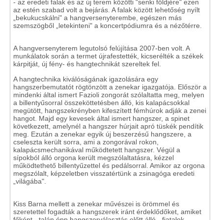
- az eredeti falak és az új terem közötti "senki földjére" ezen
az estén szabad volt a bejárás. A falak között lehetőség nyílt
„bekukucskálni" a hangversenyterembe, egészen más
szemszögből „letekinteni" a koncertpódiumra és a nézőtérre.
A hangversenyterem legutolsó felújítása 2007-ben volt. A
munkálatok során a termet újrafestették, kicserélték a székek
kárpitját, új fény- és hangtechnikát szereltek fel.
A hangtechnika kiválóságának igazolására egy
hangszerbemutatót rögtönzött a zenekar igazgatója. Először a
mindenki által ismert Fazioli zongorát szólaltatta meg, melyen
a billentyűsorral összeköttetésben álló, kis kalapácsokkal
megütött, hangszekrényben kifeszített fémhúrok adják a zenei
hangot. Majd egy kevesek által ismert hangszer, a spinet
következett, amelynél a hangszer húrjait apró tüskék pendítik
meg. Ezután a zenekar egyik új beszerzésű hangszere, a
cseleszta került sorra, ami a zongorával rokon,
kalapácsmechanikával működtetett hangszer. Végül a
sípokból álló orgona került megszólaltatásra, kézzel
működtethető billentyűzettel és pedálsorral. Amikor az orgona
megszólalt, képzeletben visszatértünk a zsinagóga eredeti
„világába".
Kiss Barna mellett a zenekar művészei is örömmel és
szeretettel fogadták a hangszerek iránt érdeklődőket, amiket
főként - talán épp hangszerválasztás előtt álló - fiatalok