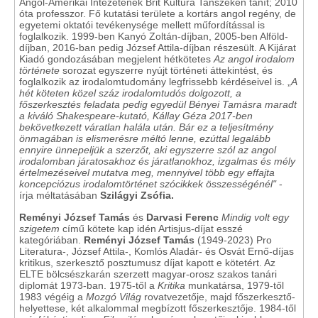
Angol-Amerikai Intézetének Brit Kultúra Tanszékén tanít; 2010
óta professzor. Fő kutatási területe a kortárs angol regény, de
egyetemi oktatói tevékenysége mellett műfordítással is
foglalkozik. 1999-ben Kanyó Zoltán-díjban, 2005-ben Alföld-
díjban, 2016-ban pedig József Attila-díjban részesült. A Kijárat
Kiadó gondozásában megjelent hétkötetes
Az angol irodalom
története
sorozat egyszerre nyújt történeti áttekintést, és
foglalkozik az irodalomtudomány legfrissebb kérdéseivel is. „
A
hét köteten közel száz irodalomtudós dolgozott, a
főszerkesztés feladata pedig egyedül Bényei Tamásra maradt
a kiváló Shakespeare-kutató, Kállay Géza 2017-ben
bekövetkezett váratlan halála után. Bár ez a teljesítmény
önmagában is elismerésre méltó lenne, ezúttal legalább
ennyire ünnepeljük a szerzőt, aki egyszerre szól az angol
irodalomban járatosakhoz és járatlanokhoz, izgalmas és mély
értelmezéseivel mutatva meg, mennyivel több egy effajta
koncepciózus irodalomtörténet szócikkek összességénél"
-
írja méltatásában
Szilágyi Zsófia.
Reményi József Tamás
és
Darvasi Ferenc
Mindig volt egy
szigetem
című kötete kap idén Artisjus-díjat esszé
kategóriában.
Reményi József Tamás
(1949-2023) Pro
Literatura-, József Attila-, Komlós Aladár- és Osvát Ernő-díjas
kritikus, szerkesztő posztumusz díjat kapott e kötetért. Az
ELTE bölcsészkarán szerzett magyar-orosz szakos tanári
diplomát 1973-ban. 1975-től a
Kritika
munkatársa, 1979-től
1983 végéig a
Mozgó Világ
rovatvezetője, majd főszerkesztő-
helyettese, két alkalommal megbízott főszerkesztője. 1984-től