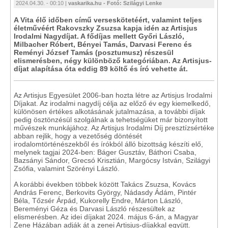
2024.04.30. - 00:10 |
vaskarika.hu - Fotó: Szilágyi Lenke
A Vita élő időben című verseskötetéért, valamint teljes
életművéért Rakovszky Zsuzsa kapja idén az Artisjus
Irodalmi Nagydíjat. A fődíjas mellett Győri László,
Milbacher Róbert, Bényei Tamás, Darvasi Ferenc és
Reményi József Tamás (posztumusz) részesül
elismerésben, négy különböző kategóriában. Az Artisjus-
díjat alapítása óta eddig 89 költő és író vehette át.
Az Artisjus Egyesület 2006-ban hozta létre az Artisjus Irodalmi
Díjakat. Az irodalmi nagydíj célja az előző év egy kiemelkedő,
különösen értékes alkotásának jutalmazása, a további díjak
pedig ösztönzésül szolgálnak a tehetségüket már bizonyított
művészek munkájához. Az Artisjus Irodalmi Díj presztízsértéke
abban rejlik, hogy a vezetőség döntését
irodalomtörténészekből és írókból álló bizottság készíti elő,
melynek tagjai 2024-ben: Báger Gusztáv, Báthori Csaba,
Bazsányi Sándor, Grecsó Krisztián, Margócsy István, Szilágyi
Zsófia, valamint Szörényi László.
A korábbi években többek között Takács Zsuzsa, Kovács
András Ferenc, Berkovits György, Nádasdy Ádám, Pintér
Béla, Tőzsér Árpád, Kukorelly Endre, Márton László,
Bereményi Géza és Darvasi László részesültek az
elismerésben. Az idei díjakat 2024. május 6-án, a Magyar
Zene Házában adják át a zenei Artisjus-díjakkal együtt.