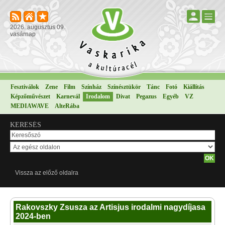
2026. augusztus 09.
vasárnap
Fesztiválok
Zene
Film
Színház
Színésztükör
Tánc
Fotó
Kiállítás
Képzőművészet
Karnevál
Irodalom
Divat
Pegazus
Egyéb
VZ
MEDIAWAVE
AlteRába
KERESÉS
Vissza az előző oldalra
Rakovszky Zsusza az Artisjus irodalmi nagydíjasa
2024-ben