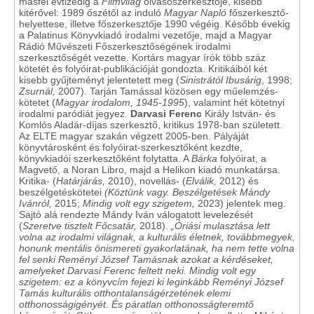
másfél évtizedig a
Filmvilág
olvasószerkesztője, kisebb
kitérővel: 1989 őszétől az induló
Magyar Napló
főszerkesztő-
helyettese, illetve főszerkesztője 1990 végéig. Később évekig
a Palatinus Könyvkiadó irodalmi vezetője, majd a Magyar
Rádió Művészeti Főszerkesztőségének irodalmi
szerkesztőségét vezette. Kortárs magyar írók több száz
kötetét és folyóirat-publikációját gondozta. Kritikáiból két
kisebb gyűjteményt jelentetett meg (
Sinistrától Ibusárig
, 1998;
Zsurnál,
2007). Tarján Tamással közösen egy műelemzés-
kötetet (
Magyar irodalom, 1945-1995
), valamint hét kötetnyi
irodalmi paródiát jegyez.
Darvasi Ferenc
Király István- és
Komlós Aladár-díjas szerkesztő, kritikus 1978-ban született.
Az ELTE magyar szakán végzett 2005-ben. Pályáját
könyvtárosként és folyóirat-szerkesztőként kezdte,
könyvkiadói szerkesztőként folytatta. A
Bárka
folyóirat, a
Magvető, a Noran Libro, majd a Helikon kiadó munkatársa.
Kritika- (
Határjárás,
2010), novellás- (
Elválik,
2012) és
beszélgetéskötetei
(Köztünk vagy. Beszélgetések Mándy
Ivánról,
2015;
Mindig volt egy szigetem,
2023) jelentek meg.
Sajtó alá rendezte Mándy Iván válogatott levelezését
(
Szeretve tisztelt Főcsatár,
2018).
„Óriási mulasztása lett
volna az irodalmi világnak, a kulturális életnek, továbbmegyek,
honunk mentális önismereti gyakorlatának, ha nem tette volna
fel senki Reményi József Tamásnak azokat a kérdéseket,
amelyeket Darvasi Ferenc feltett neki.
Mindig volt egy
szigetem: ez a könyvcím fejezi ki leginkább Reményi József
Tamás kulturális otthontalanságérzetének elemi
otthonosságigényét. És páratlan otthonosságteremtő