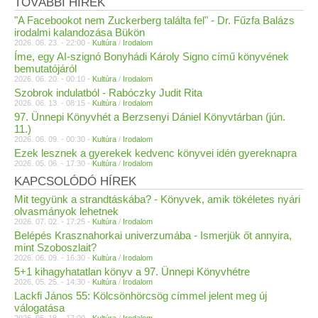
TOVÁBBI HÍREK
"A Facebookot nem Zuckerberg találta fel" - Dr. Fűzfa Balázs
irodalmi kalandozása Bükön
2026. 06. 23. - 22:00 -
Kultúra
/
Irodalom
Íme, egy AI-szignó Bonyhádi Károly Signo című könyvének
bemutatójáról
2026. 06. 20. - 00:10 -
Kultúra
/
Irodalom
Szobrok indulatból - Rabóczky Judit Rita
2026. 06. 13. - 08:15 -
Kultúra
/
Irodalom
97. Ünnepi Könyvhét a Berzsenyi Dániel Könyvtárban (jún.
11.)
2026. 06. 09. - 00:30 -
Kultúra
/
Irodalom
Ezek lesznek a gyerekek kedvenc könyvei idén gyereknapra
2026. 05. 06. - 17:30 -
Kultúra
/
Irodalom
KAPCSOLÓDÓ HÍREK
Mit tegyünk a strandtáskába? - Könyvek, amik tökéletes nyári
olvasmányok lehetnek
2026. 07. 02. - 17:25 -
Kultúra
/
Irodalom
Belépés Krasznahorkai univerzumába - Ismerjük őt annyira,
mint Szoboszlait?
2026. 06. 09. - 16:30 -
Kultúra
/
Irodalom
5+1 kihagyhatatlan könyv a 97. Ünnepi Könyvhétre
2026. 05. 25. - 14:30 -
Kultúra
/
Irodalom
Lackfi János 55: Kölcsönhörcsög címmel jelent meg új
válogatása