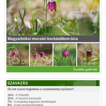
Magyarbüksi mocsári kockásliliom-túra
További galériák
SZAVAZÁS
Ön mit szeret legjobban a szombathelyi nyárban?
10%
- A Tófürdőt.
42%
- A Savaria Karnevált.
7%
- A rengeteg fagyizási lehetőséget.
8%
- A sok gondozott parkot.