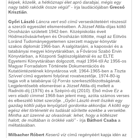
képek, közelik, a hétköznapi élet apró darabjai, mégis egy
nagy tabló rakódik össze végül"
- írja laudációjában
Grecsó
Krisztián
.
Győri László
Láncra vert eső című
verseskötetéért részesül
a szerzői egyesület elismerésében. A József Attila-díjas költő
Orosházán született 1942-ben. Középiskolás éveit
Hódmezővásárhelyen és Orosházán töltötte, majd az Eötvös
Loránd Tudományegyetemen szerzett magyar-könyvtár
szakos diplomát 1966-ban. A salgótarjáni, a kaposvári és a
tatabányai megyei könyvtárakban, a Fővárosi Szabó Ervin
Könyvtárban, a Központi Sajtószolgálatnál és az ELTE
Egyetemi Könyvtárában dolgozott, majd 1994-től Az 1956-os
Magyar Forradalom Története Dokumentációs és
Kutatóintézetének könyvtárosa volt. 1964-1965-ben a
Tiszta
Szívvel
című egyetemi folyóirat rovatvezetője, 1974-80-ig
tagja volt a tatabányai
Új Forrás
szerkesztőbizottságának.
Legjelentősebb elismerései a József Attila-díj mellett a
Radnóti-díj (1976) és a Szépíró-díj (2010). Első műve
Ez a
vers eladó
címmel 1968-ban jelent meg, azóta számos verses
és elbeszélő kötet szerzője.
„Győri László érett őszikéi egy
gazdag költői pálya lenyűgöző gordonka-akkordjai. A költő egy
egész élet történetét és tudását sűrítette ezekbe a versekbe.
Mintha azt üzenné az olvasónak: lehet, hogy a költészet
halott, de múltában is örökké való"
- írja
Báthori Csaba
a
méltatásában.
Milbacher
Róbert
Keserű víz
című regényéért kapja idén az