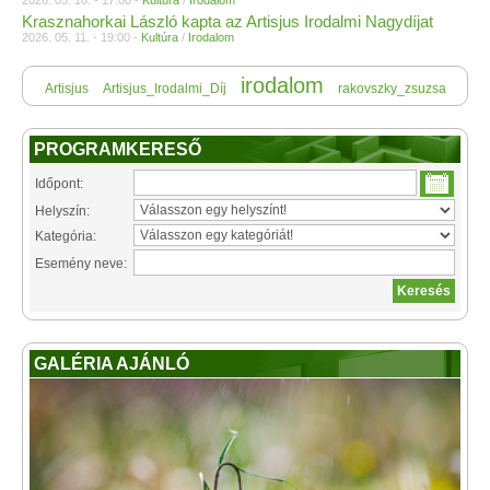
2026. 05. 18. - 17:00 -
Kultúra
/
Irodalom
Krasznahorkai László kapta az Artisjus Irodalmi Nagydíjat
2026. 05. 11. - 19:00 -
Kultúra
/
Irodalom
irodalom
Artisjus
Artisjus_Irodalmi_Díj
rakovszky_zsuzsa
PROGRAMKERESŐ
Időpont:
Helyszín:
Kategória:
Esemény neve:
GALÉRIA AJÁNLÓ