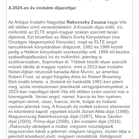
A 2024-es év irodalmi díjazottjai:
Az Artisjus Irodalmi Nagydíjat
Rakovszky Zsuzsa
kapja
Vita
élő időben
című verseskötetéért. A Kossuth-díjas költő, író,
műfordító az ELTE angol-magyar szakán szerzett tanári
diplomát. Ezt követően az Állami Gorkij Könyvtárban (ma
Országos Idegennyelvű Könyvtár), majd az ELTE angol
tanszékének könyvtárában dolgozott, 1982 és 1986 között
pedig a Helikon könyvkiadó szerkesztője volt. 1986-tól kezdve
szabadfoglalkozású író és műfordító, jelenleg is
szülővárosában, Sopronban él. Többek között olyan szerzők
műveit ültette át magyar nyelvre, mint a 2013-ban irodalmi
Nobel-díjban részesült kanadai Alice Munro, az amerikai
Robert Frost, az angol Kingsley Amis és Robert Browning.
Első önálló kötete, a
Jóslatok és határidők
1981-ben jelent
meg, azóta rendszeresen jelentkezik versgyűjteményekkel, a
2023-ban napvilágot látott
Vita élő időben
szám szerint már a
tizenegyedik. Versei angol, német, francia és finn nyelven,
regényei német, olasz, francia, török, bolgár és holland
nyelven jelentek meg. A Kossuth-díj mellett számos elismerést
és kitüntetést kapott: egyebek között József Attila-díjat (1988),
Magyarország Babérkoszorúja díjat (1997), Márai Sándor-
díjat (2003), Prima-díjat (2008), Libri irodalmi díjat (2016).
„Rakovszky dédelgeti a múltat, mégsem nosztalgiázik,
tárgyszerűen bánik a jelennel, mégsem tárgyias, tisztán látja a
jelenből következő jövőt, mégsem rémüldözik. Kidolgozott