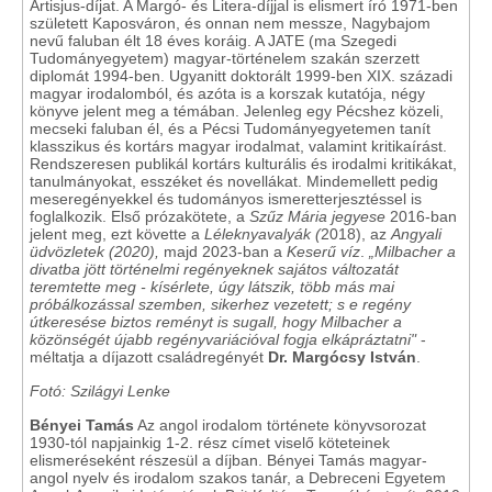
Artisjus-díjat. A Margó- és Litera-díjjal is elismert író 1971-ben
született Kaposváron, és onnan nem messze, Nagybajom
nevű faluban élt 18 éves koráig. A JATE (ma Szegedi
Tudományegyetem) magyar-történelem szakán szerzett
diplomát 1994-ben. Ugyanitt doktorált 1999-ben XIX. századi
magyar irodalomból, és azóta is a korszak kutatója, négy
könyve jelent meg a témában. Jelenleg egy Pécshez közeli,
mecseki faluban él, és a Pécsi Tudományegyetemen tanít
klasszikus és kortárs magyar irodalmat, valamint kritikaírást.
Rendszeresen publikál kortárs kulturális és irodalmi kritikákat,
tanulmányokat, esszéket és novellákat. Mindemellett pedig
meseregényekkel és tudományos ismeretterjesztéssel is
foglalkozik. Első prózakötete, a
Szűz Mária jegyese
2016-ban
jelent meg, ezt követte a
Léleknyavalyák (
2018), az
Angyali
üdvözletek (2020),
majd 2023-ban a
Keserű víz
.
„Milbacher a
divatba jött történelmi regényeknek sajátos változatát
teremtette meg - kísérlete, úgy látszik, több más mai
próbálkozással szemben, sikerhez vezetett; s e regény
útkeresése biztos reményt is sugall, hogy Milbacher a
közönségét újabb regényvariációval fogja elkápráztatni"
-
méltatja a díjazott családregényét
Dr. Margócsy István
.
Fotó: Szilágyi Lenke
Bényei
Tamás
Az angol irodalom története könyvsorozat
1930-tól napjainkig 1-2. rész címet viselő köteteinek
elismeréseként részesül a díjban. Bényei Tamás magyar-
angol nyelv és irodalom szakos tanár, a Debreceni Egyetem