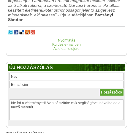
képességét. Otthonosan éreztük magunkat mellette. Miként
az ő alkati rokona, a szerkesztő Darvasi Ferenc is. Az általa
készített életinterjúkötet otthonosságot jelentő sziget lesz
mindenkinek, aki olvassa"
- írja laudációjában
Bazsányi
Sándor
.
Nyomtatás
Küldés e-mailben
Az oldal tetejére
ÚJ HOZZÁSZÓLÁS