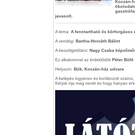
Koczán-h
ökotudato
gasztrófal
javasolt.
A téma:
A fenntartható és körforgásos 
A vendég
: Bartha-Horváth Bálint
A beszélgetőtárs
: Nagy Csaba képzőműv
Ez alkalommal az érdeklődők
Péter Büfé 
Helyszín:
Bük, Koczán-ház udvara
A belépés ingyenes és korlátozott számú, 
Kérjük írja meg nevét és hogy hányan ér