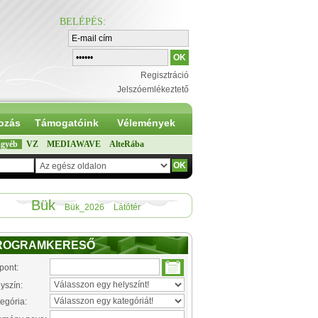
BELÉPÉS
:
Regisztráció
Jelszóemlékeztető
ozás
Támogatóink
Vélemények
gyéb
VZ
MEDIAWAVE
AlteRába
Bük
Bük_2026
Látótér
ROGRAMKERESŐ
pont:
yszín:
egória: