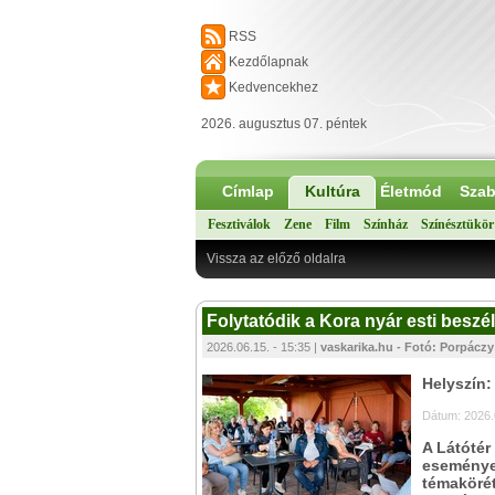
RSS
Kezdőlapnak
Kedvencekhez
2026. augusztus 07. péntek
Címlap
Kultúra
Életmód
Szab
Fesztiválok
Zene
Film
Színház
Színésztükör
Vissza az előző oldalra
Folytatódik a Kora nyár esti besz
2026.06.15. - 15:35 |
vaskarika.hu - Fotó: Porpáczy 
Helyszín:
Dátum: 2026.
A Látótér
eseménye 
témakörét