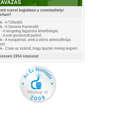
ZAVAZÁS
mit szeret legjobban a szombathelyi
árban?
%
- A Tófürdőt.
%
- A Savaria Karnevált.
- A rengeteg fagyizási lehetőséget.
- A sok gondozott parkot.
%
- A nyugalmat, amit a város atmoszférája
szt.
%
- Csak az számít, hogy igazán meleg legyen.
szesen 1954 szavazat