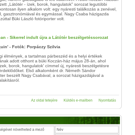
tt „Látótér - ízek, borok, hangulatok" sorozat legutóbbi
ontosan ilyen alkalom volt: egy nyáresti találkozás a zenével,
al, gasztronómiával és egymással. Nagy Csaba házigazda
úttal Büki László fotóriporter volt.
n - Sikerrel indult újra a Látótér beszélgetéssorozat
uin' - Fotók: Porpáczy Szilvia
i élmények, a tartalmas párbeszéd és a helyi értékek
ának adott otthont a büki Koczán-ház május 28-án, ahol
 ízek, borok, hangulatok' címmel új, nyáresti beszélgetésre
 érdeklődőket. Első alkalomként dr. Németh Sándor
ter beszélt Nagy Csabával, a sorozat házigazdájával a
lakításról.
Az oldal tetejére
Küldés e-mailben
Nyomtatás