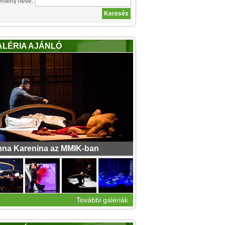
emény neve:
ALÉRIA AJÁNLÓ
na Karenina az MMIK-ban
További galériák