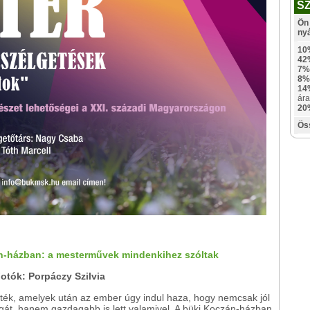
S
Ön 
ny
10
42
7%
8%
14
ára
20
Ös
án-házban: a mesterművek mindenkihez szóltak
Fotók: Porpáczy Szilvia
ték, amelyek után az ember úgy indul haza, hogy nemcsak jól
gát, hanem gazdagabb is lett valamivel. A büki Koczán-házban