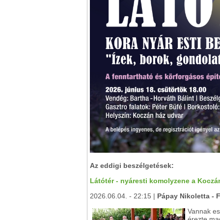
Az eddigi beszélgetések:
Látótér - nyáresti komolyzene a Kocz
2026.06.04. - 22:15 |
Pápay Nikoletta - 
Vannak es
érezte ma