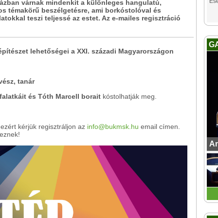
Es
ázban várnak mindenkit a különleges hangulatú,
s témakörű beszélgetésre, ami borkóstolóval és
atokkal teszi teljessé az estet. Az e-mailes regisztráció
G
építészet lehetőségei a XXI. századi Magyarországon
ész, tanár
falatkáit és Tóth Marcell borait
kóstolhatják meg.
ezért kérjük regisztráljon az
info@bukmsk.hu
email címen.
keznek!
An