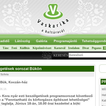
adidő
Látószög
Galéria
Programajánló
Tehetséggond
Tánc
Fotó
Kiállítás
Képzőművészet
Karnevál
Irodalom
Divat
Pegazus
E
KERESÉS
élgetések sorozat Bükön
Szilvia
P
 Bük, Koczán-ház
06.18.
Idő
Hel
 - Kora nyár esti beszélgetések programsorozat következő
a "Fenntartható és körforgásos építészet lehetőségei"
Kat
 taglalja. Június 18-án, 18.00 órai kezdettel a büki