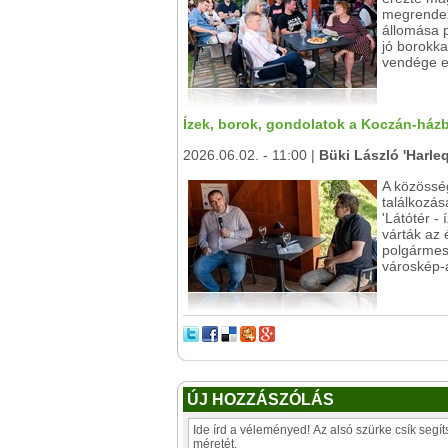
megrendeze
állomása p
jó borokk
vendége ez
Ízek, borok, gondolatok a Koczán-házba
2026.06.02. - 11:00 |
Büki László 'Harleq
A közösség
találkozás
'Látótér -
várták az
polgármes
városkép-a
ÚJ HOZZÁSZÓLÁS