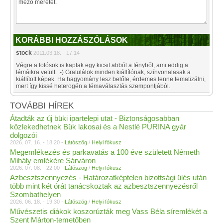
KORÁBBI HOZZÁSZÓLÁSOK
stock
2011.03.18. - 17:14
Végre a fotósok is kaptak egy kicsit abból a fényből, ami eddig a
témáikra vetült. :-) Gratulálok minden kiállítónak, színvonalasak a
kiállított képek. Ha hagyomány lesz belőle, érdemes lenne tematizálni,
mert így kissé heterogén a témaválasztás szempontjából.
TOVÁBBI HÍREK
Átadták az új büki ipartelepi utat - Biztonságosabban
közlekedhetnek Bük lakosai és a Nestlé PURINA gyár
dolgozói
2026. 07. 16. - 18:20 -
Látószög
/
Helyi fókusz
Megemlékezés és parkavatás a 100 éve született Németh
Mihály emlékére Sárváron
2026. 07. 08. - 22:00 -
Látószög
/
Helyi fókusz
Azbesztszennyezés - Határozatképtelen bizottsági ülés után
több mint két órát tanácskoztak az azbesztszennyezésről
Szombathelyen
2026. 06. 18. - 19:30 -
Látószög
/
Helyi fókusz
Művészetis diákok koszorúzták meg Vass Béla síremlékét a
Szent Márton-temetőben