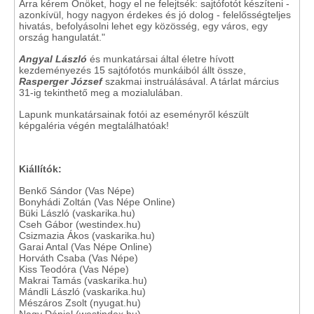
Arra kérem Önöket, hogy el ne felejtsék: sajtófotót készíteni -
azonkívül, hogy nagyon érdekes és jó dolog - felelősségteljes
hivatás, befolyásolni lehet egy közösség, egy város, egy
ország hangulatát."
Angyal László
és munkatársai által életre hívott
kezdeményezés 15 sajtófotós munkáiból állt össze,
Rasperger József
szakmai instruálásával. A tárlat március
31-ig tekinthető meg a mozialulában.
Lapunk munkatársainak fotói az eseményről készült
képgaléria végén megtalálhatóak!
Kiállítók:
Benkő Sándor (Vas Népe)
Bonyhádi Zoltán (Vas Népe Online)
Büki László (vaskarika.hu)
Cseh Gábor (westindex.hu)
Csizmazia Ákos (vaskarika.hu)
Garai Antal (Vas Népe Online)
Horváth Csaba (Vas Népe)
Kiss Teodóra (Vas Népe)
Makrai Tamás (vaskarika.hu)
Mándli László (vaskarika.hu)
Mészáros Zsolt (nyugat.hu)