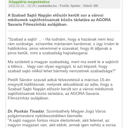
Képgaléria megtekintése
2011.03.16. - 02:26 |
vaskarika.hu - Fotók: Spider - Videó: BK
A Szabad Sajtó Napján először került sor a városi
médiumok sajtófotósainak közös tárlatára az AGORA
Savaria Filmszínház aulájában.
"Szabad a sajtó! ... - Ha tudnám, hogy a hazának nem lesz
rám szüksége, szívembe mártanám kardomat, s úgy írnám le
haldokolva, piros véremmel e szavakat, hogy itt álljanak a
piros betűk, mint a szabadság hajnalsugarai.
Ma született a magyar szabadság, mert ma esett le a sajtóról
a bilincs... Vagy van olyan együgyű, ki azt képzeli, hogy
szabad sajtó nélkül lehet bármely nemzetnek szabadsága?"
Petőfi Sándor szavait adtuk felvezetésül a március 15-én
megnyílt kiállításnak, melynek aktualitását az adta, hogy a
Szabad Sajtó Napján először került sor a városi médiumok
sajtófotósainak közös tárlatára, az AGORA Savaria
Filmszínház aulájában.
Dr. Puskás Tivadar
, Szombathely Megyei Jogú Város
polgármestere nyitóbeszédében kiemelte:
"A sajtó nagyon fontos része életünknek, akit felemel, az
nagyon magasan van, akit eldob, annak igen nehéz a sorsa.