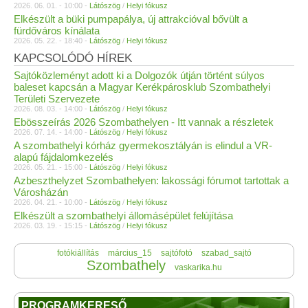
2026. 06. 01. - 10:00 -
Látószög
/
Helyi fókusz
Elkészült a büki pumpapálya, új attrakcióval bővült a
fürdőváros kínálata
2026. 05. 22. - 18:40 -
Látószög
/
Helyi fókusz
KAPCSOLÓDÓ HÍREK
Sajtóközleményt adott ki a Dolgozók útján történt súlyos
baleset kapcsán a Magyar Kerékpárosklub Szombathelyi
Területi Szervezete
2026. 08. 03. - 14:00 -
Látószög
/
Helyi fókusz
Ebösszeírás 2026 Szombathelyen - Itt vannak a részletek
2026. 07. 14. - 14:00 -
Látószög
/
Helyi fókusz
A szombathelyi kórház gyermekosztályán is elindul a VR-
alapú fájdalomkezelés
2026. 05. 21. - 15:00 -
Látószög
/
Helyi fókusz
Azbeszthelyzet Szombathelyen: lakossági fórumot tartottak a
Városházán
2026. 04. 21. - 10:00 -
Látószög
/
Helyi fókusz
Elkészült a szombathelyi állomásépület felújítása
2026. 03. 19. - 15:15 -
Látószög
/
Helyi fókusz
fotókiállítás
március_15
sajtófotó
szabad_sajtó
Szombathely
vaskarika.hu
PROGRAMKERESŐ