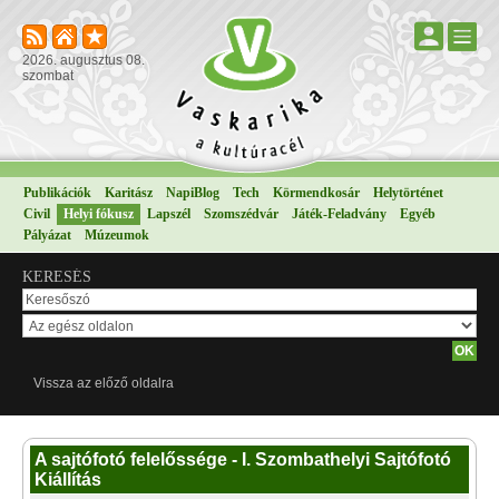
2026. augusztus 08.
szombat
Publikációk
Karitász
NapiBlog
Tech
Körmendkosár
Helytörténet
Civil
Helyi fókusz
Lapszél
Szomszédvár
Játék-Feladvány
Egyéb
Pályázat
Múzeumok
KERESÉS
Vissza az előző oldalra
A sajtófotó felelőssége - I. Szombathelyi Sajtófotó
Kiállítás