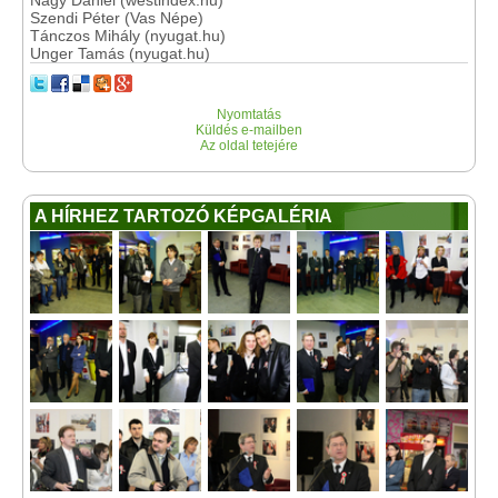
Nagy Dániel (westindex.hu)
Szendi Péter (Vas Népe)
Tánczos Mihály (nyugat.hu)
Unger Tamás (nyugat.hu)
Nyomtatás
Küldés e-mailben
Az oldal tetejére
A HÍRHEZ TARTOZÓ KÉPGALÉRIA