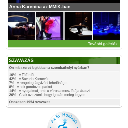
Anna Karenina az MMIK-ban
További galériák
SZAVAZÁS
Ön mit szeret legjobban a szombathelyi nyárban?
10%
- A Tófürdőt.
42%
- A Savaria Karnevált.
7%
- A rengeteg fagyizási lehetőséget.
8%
- A sok gondozott parkot.
14%
- A nyugalmat, amit a város atmoszférája áraszt.
20%
- Csak az számít, hogy igazán meleg legyen.
Összesen 1954 szavazat