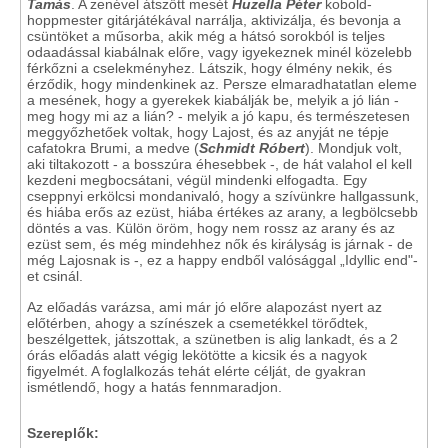
Tamás
. A zenével átszőtt mesét
Huzella Péter
kobold-
hoppmester gitárjátékával narrálja, aktivizálja, és bevonja a
csüntöket a műsorba, akik még a hátsó sorokból is teljes
odaadással kiabálnak előre, vagy igyekeznek minél közelebb
férkőzni a cselekményhez. Látszik, hogy élmény nekik, és
érződik, hogy mindenkinek az. Persze elmaradhatatlan eleme
a mesének, hogy a gyerekek kiabálják be, melyik a jó lián -
meg hogy mi az a lián? - melyik a jó kapu, és természetesen
meggyőzhetőek voltak, hogy Lajost, és az anyját ne tépje
cafatokra Brumi, a medve (
Schmidt Róbert
). Mondjuk volt,
aki tiltakozott - a bosszúra éhesebbek -, de hát valahol el kell
kezdeni megbocsátani, végül mindenki elfogadta. Egy
cseppnyi erkölcsi mondanivaló, hogy a szívünkre hallgassunk,
és hiába erős az ezüst, hiába értékes az arany, a legbölcsebb
döntés a vas. Külön öröm, hogy nem rossz az arany és az
ezüst sem, és még mindehhez nők és királyság is járnak - de
még Lajosnak is -, ez a happy endből valósággal „Idyllic end"-
et csinál.
Az előadás varázsa, ami már jó előre alapozást nyert az
előtérben, ahogy a színészek a csemetékkel törődtek,
beszélgettek, játszottak, a szünetben is alig lankadt, és a 2
órás előadás alatt végig lekötötte a kicsik és a nagyok
figyelmét. A foglalkozás tehát elérte célját, de gyakran
ismétlendő, hogy a hatás fennmaradjon.
Szereplők: