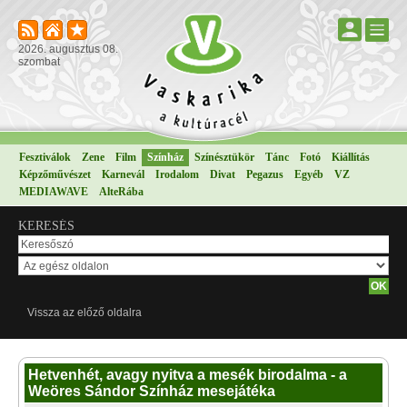
2026. augusztus 08.
szombat
Fesztiválok
Zene
Film
Színház
Színésztükör
Tánc
Fotó
Kiállítás
Képzőművészet
Karnevál
Irodalom
Divat
Pegazus
Egyéb
VZ
MEDIAWAVE
AlteRába
KERESÉS
Vissza az előző oldalra
Hetvenhét, avagy nyitva a mesék birodalma - a
Weöres Sándor Színház mesejátéka