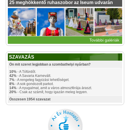
25 meghökkentő ruhaszobor az Iseum udvarán
További galériák
SZAVAZÁS
Ön mit szeret legjobban a szombathelyi nyárban?
10%
- A Tófürdőt.
42%
- A Savaria Karnevált.
7%
- A rengeteg fagyizási lehetőséget.
8%
- A sok gondozott parkot.
14%
- A nyugalmat, amit a város atmoszférája áraszt.
20%
- Csak az számít, hogy igazán meleg legyen.
Összesen 1954 szavazat