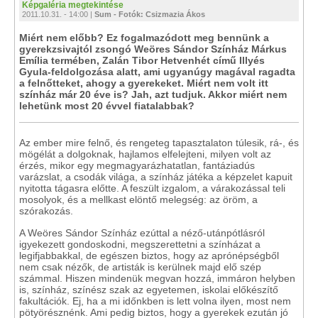
Képgaléria megtekintése
2011.10.31. - 14:00 |
Sum - Fotók: Csizmazia Ákos
Miért nem előbb? Ez fogalmazódott meg bennünk a
gyerekzsivajtól zsongó Weöres Sándor Színház Márkus
Emília termében, Zalán Tibor Hetvenhét című Illyés
Gyula-feldolgozása alatt, ami ugyanúgy magával ragadta
a felnőtteket, ahogy a gyerekeket. Miért nem volt itt
színház már 20 éve is? Jah, azt tudjuk. Akkor miért nem
lehetünk most 20 évvel fiatalabbak?
Az ember mire felnő, és rengeteg tapasztalaton túlesik, rá-, és
mögélát a dolgoknak, hajlamos elfelejteni, milyen volt az
érzés, mikor egy megmagyarázhatatlan, fantáziadús
varázslat, a csodák világa, a színház játéka a képzelet kapuit
nyitotta tágasra előtte. A feszült izgalom, a várakozással teli
mosolyok, és a mellkast elöntő melegség: az öröm, a
szórakozás.
A Weöres Sándor Színház ezúttal a néző-utánpótlásról
igyekezett gondoskodni, megszerettetni a színházat a
legifjabbakkal, de egészen biztos, hogy az aprónépségből
nem csak nézők, de artisták is kerülnek majd elő szép
számmal. Hiszen mindenük megvan hozzá, immáron helyben
is, színház, színész szak az egyetemen, iskolai előkészítő
fakultációk. Ej, ha a mi időnkben is lett volna ilyen, most nem
pötyörésznénk. Ami pedig biztos, hogy a gyerekek ezután jó