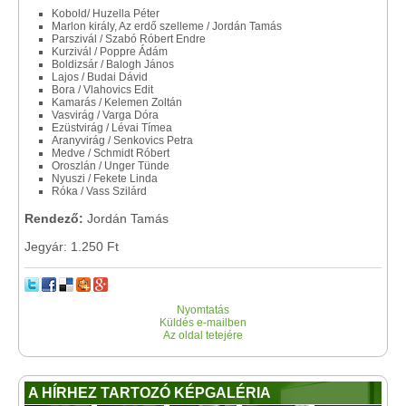
Kobold/ Huzella Péter
Marlon király, Az erdő szelleme / Jordán Tamás
Parszivál / Szabó Róbert Endre
Kurzivál / Poppre Ádám
Boldizsár / Balogh János
Lajos / Budai Dávid
Bora / Vlahovics Edit
Kamarás / Kelemen Zoltán
Vasvirág / Varga Dóra
Ezüstvirág / Lévai Tímea
Aranyvirág / Senkovics Petra
Medve / Schmidt Róbert
Oroszlán / Unger Tünde
Nyuszi / Fekete Linda
Róka / Vass Szilárd
Rendező:
Jordán Tamás
Jegyár: 1.250 Ft
Nyomtatás
Küldés e-mailben
Az oldal tetejére
A HÍRHEZ TARTOZÓ KÉPGALÉRIA