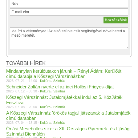
TOVÁBBI HÍREK
Mindannyian kerülőutakon járunk – Rényi Ádám: Kerülőút
című darabja a Kőszegi Várszínházban
2026. 07. 21. - 14:00 -
Kultúra
/
Színház
Schneider Zoltán nyerte el az idei Hollósi Frigyes-díjat
2026. 07. 12. - 03:30 -
Kultúra
/
Színház
Kőszegi Várszínház: Jutalomjátékkal indul az 5. KözJáték
Fesztivál
2026. 07. 08. - 20:00 -
Kultúra
/
Színház
A Kőszegi Várszínház 'örökös tagjai' játszanak a Jutalomjáték
című darabban
2026. 07. 04. - 13:15 -
Kultúra
/
Színház
Óriási Meseboltos siker a XII. Országos Gyermek- és Ifjúsági
Színházi Biennálén