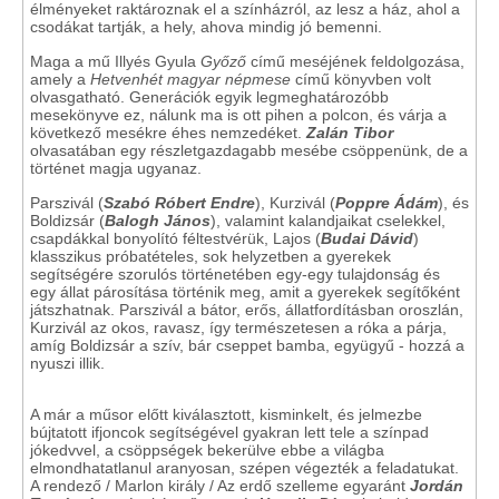
élményeket raktároznak el a színházról, az lesz a ház, ahol a
csodákat tartják, a hely, ahova mindig jó bemenni.
Maga a mű Illyés Gyula
Győző
című meséjének feldolgozása,
amely a
Hetvenhét magyar népmese
című könyvben volt
olvasgatható. Generációk egyik legmeghatározóbb
mesekönyve ez, nálunk ma is ott pihen a polcon, és várja a
következő mesékre éhes nemzedéket.
Zalán Tibor
olvasatában egy részletgazdagabb mesébe csöppenünk, de a
történet magja ugyanaz.
Parszivál (
Szabó Róbert Endre
), Kurzivál (
Poppre Ádám
), és
Boldizsár (
Balogh János
), valamint kalandjaikat cselekkel,
csapdákkal bonyolító féltestvérük, Lajos (
Budai Dávid
)
klasszikus próbatételes, sok helyzetben a gyerekek
segítségére szorulós történetében egy-egy tulajdonság és
egy állat párosítása történik meg, amit a gyerekek segítőként
játszhatnak. Parszivál a bátor, erős, állatfordításban oroszlán,
Kurzivál az okos, ravasz, így természetesen a róka a párja,
amíg Boldizsár a szív, bár cseppet bamba, együgyű - hozzá a
nyuszi illik.
A már a műsor előtt kiválasztott, kisminkelt, és jelmezbe
bújtatott ifjoncok segítségével gyakran lett tele a színpad
jókedvvel, a csöppségek bekerülve ebbe a világba
elmondhatatlanul aranyosan, szépen végezték a feladatukat.
A rendező / Marlon király / Az erdő szelleme egyaránt
Jordán