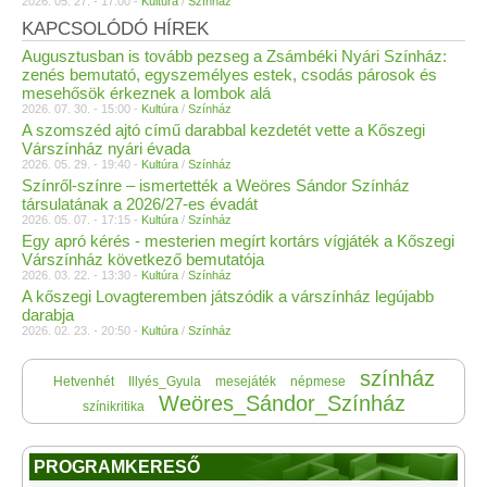
2026. 05. 27. - 17:00 -
Kultúra
/
Színház
KAPCSOLÓDÓ HÍREK
Augusztusban is tovább pezseg a Zsámbéki Nyári Színház:
zenés bemutató, egyszemélyes estek, csodás párosok és
mesehősök érkeznek a lombok alá
2026. 07. 30. - 15:00 -
Kultúra
/
Színház
A szomszéd ajtó című darabbal kezdetét vette a Kőszegi
Várszínház nyári évada
2026. 05. 29. - 19:40 -
Kultúra
/
Színház
Színről-színre – ismertették a Weöres Sándor Színház
társulatának a 2026/27-es évadát
2026. 05. 07. - 17:15 -
Kultúra
/
Színház
Egy apró kérés - mesterien megírt kortárs vígjáték a Kőszegi
Várszínház következő bemutatója
2026. 03. 22. - 13:30 -
Kultúra
/
Színház
A kőszegi Lovagteremben játszódik a várszínház legújabb
darabja
2026. 02. 23. - 20:50 -
Kultúra
/
Színház
színház
Hetvenhét
Illyés_Gyula
mesejáték
népmese
Weöres_Sándor_Színház
színikritika
PROGRAMKERESŐ