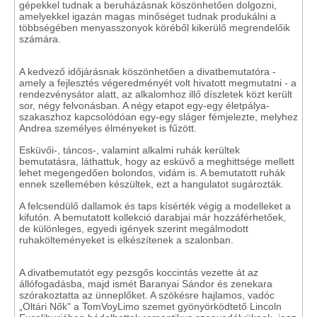
gépekkel tudnak a beruházásnak köszönhetően dolgozni,
amelyekkel igazán magas minőséget tudnak produkálni a
többségében menyasszonyok köréből kikerülő megrendelőik
számára.
A kedvező időjárásnak köszönhetően a divatbemutatóra -
amely a fejlesztés végeredményét volt hivatott megmutatni - a
rendezvénysátor alatt, az alkalomhoz illő díszletek közt került
sor, négy felvonásban. A négy etapot egy-egy életpálya-
szakaszhoz kapcsolódóan egy-egy sláger fémjelezte, melyhez
Andrea személyes élményeket is fűzött.
Esküvői-, táncos-, valamint alkalmi ruhák kerültek
bemutatásra, láthattuk, hogy az esküvő a meghittsége mellett
lehet megengedően bolondos, vidám is. A bemutatott ruhák
ennek szellemében készültek, ezt a hangulatot sugározták.
A felcsendülő dallamok és taps kísérték végig a modelleket a
kifutón. A bemutatott kollekció darabjai már hozzáférhetőek,
de különleges, egyedi igények szerint megálmodott
ruhakölteményeket is elkészítenek a szalonban.
A divatbemutatót egy pezsgős koccintás vezette át az
állófogadásba, majd ismét Baranyai Sándor és zenekara
szórakoztatta az ünneplőket. A szökésre hajlamos, vadóc
„Oltári Nők" a TomVoyLimo szemet gyönyörködtető Lincoln