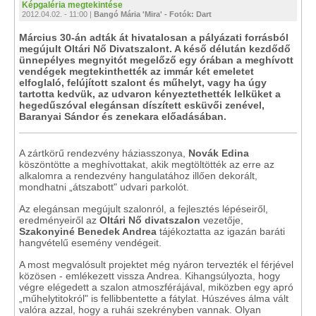
Képgaléria megtekintése
2012.04.02. - 11:00 |
Bangó Mária 'Mira' - Fotók: Dart
Március 30-án adták át hivatalosan a pályázati forrásból
megújult Oltári Nő Divatszalont. A késő délután kezdődő
ünnepélyes megnyitót megelőző egy órában a meghívott
vendégek megtekinthették az immár két emeletet
elfoglaló, felújított szalont és műhelyt, vagy ha úgy
tartotta kedvük, az udvaron kényeztethették lelküket a
hegedűszóval elegánsan díszített esküvői zenével,
Baranyai Sándor és zenekara előadásában.
A zártkörű rendezvény háziasszonya,
Novák Edina
köszöntötte a meghívottakat, akik megtöltötték az erre az
alkalomra a rendezvény hangulatához illően dekorált,
mondhatni „átszabott" udvari parkolót.
Az elegánsan megújult szalonról, a fejlesztés lépéseiről,
eredményeiről az
Oltári Nő divatszalon
vezetője,
Szakonyiné
Benedek Andrea
tájékoztatta az igazán baráti
hangvételű esemény vendégeit.
A most megvalósult projektet még nyáron tervezték el férjével
közösen - emlékezett vissza Andrea. Kihangsúlyozta, hogy
végre elégedett a szalon atmoszférájával, miközben egy apró
„műhelytitokról" is fellibbentette a fátylat. Húszéves álma vált
valóra azzal, hogy a ruhái szekrényben vannak. Olyan