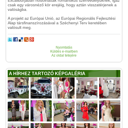
Excaliburjában hódolhattak romantikus szenvedélyüknek, igaz
csak egy városnéző kör erejéig, hogy aztán visszatérjenek a
valóságba.
A projekt az Európai Unió, az Európai Regionális Fejlesztési
Alap társfinanszírozásával a Széchenyi Terv keretében
valósult meg.
Nyomtatás
Küldés e-mailben
Az oldal tetejére
A HÍRHEZ TARTOZÓ KÉPGALÉRIA