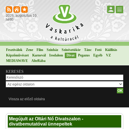
2026. augusztus 10.
hétfő
Fesztiválok
Zene
Film
Színház
Színésztükör
Tánc
Fotó
Kiállítás
Képzőművészet
Karnevál
Irodalom
Divat
Pegazus
Egyéb
VZ
MEDIAWAVE
AlteRába
KERESÉS
Vissza az előző oldalra
Megújult az Oltári Nő Divatszalon -
divatbemutatóval ünnepeltek