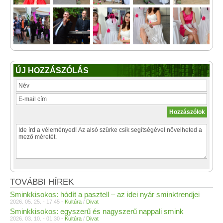
ÚJ HOZZÁSZÓLÁS
TOVÁBBI HÍREK
Sminkkisokos: hódít a pasztell – az idei nyár sminktrendjei
2026. 05. 25. - 17:45 -
Kultúra
/
Divat
Sminkkisokos: egyszerű és nagyszerű nappali smink
2026. 03. 10. - 01:30 -
Kultúra
/
Divat