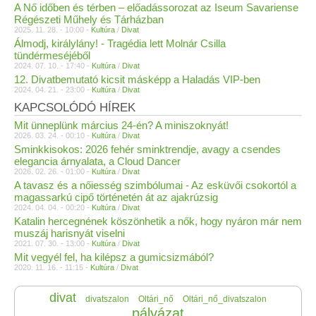
A Nő időben és térben – előadássorozat az Iseum Savariense
Régészeti Műhely és Tárházban
2025. 11. 28. - 10:00 -
Kultúra
/
Divat
Álmodj, királylány! - Tragédia lett Molnár Csilla
tündérmeséjéből
2024. 07. 10. - 17:40 -
Kultúra
/
Divat
12. Divatbemutató kicsit másképp a Haladás VIP-ben
2024. 04. 21. - 23:00 -
Kultúra
/
Divat
KAPCSOLÓDÓ HÍREK
Mit ünneplünk március 24-én? A miniszoknyát!
2026. 03. 24. - 00:10 -
Kultúra
/
Divat
Sminkkisokos: 2026 fehér sminktrendje, avagy a csendes
elegancia árnyalata, a Cloud Dancer
2026. 02. 26. - 01:00 -
Kultúra
/
Divat
A tavasz és a nőiesség szimbólumai - Az esküvői csokortól a
magassarkú cipő történetén át az ajakrúzsig
2024. 04. 04. - 00:20 -
Kultúra
/
Divat
Katalin hercegnének köszönhetik a nők, hogy nyáron már nem
muszáj harisnyát viselni
2021. 07. 30. - 13:00 -
Kultúra
/
Divat
Mit vegyél fel, ha kilépsz a gumicsizmából?
2020. 11. 16. - 11:15 -
Kultúra
/
Divat
divat
divatszalon
Oltári_nő
Oltári_nő_divatszalon
pályázat