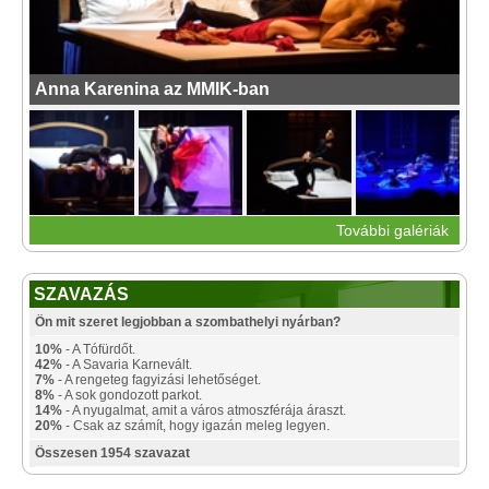
Anna Karenina az MMIK-ban
További galériák
SZAVAZÁS
Ön mit szeret legjobban a szombathelyi nyárban?
10%
- A Tófürdőt.
42%
- A Savaria Karnevált.
7%
- A rengeteg fagyizási lehetőséget.
8%
- A sok gondozott parkot.
14%
- A nyugalmat, amit a város atmoszférája áraszt.
20%
- Csak az számít, hogy igazán meleg legyen.
Összesen 1954 szavazat