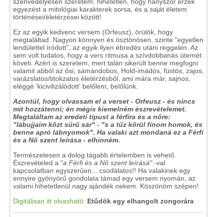
szenvedélyesen szeretem: hihetetlen, hogy hányszor érzek
egyezést a mitológiai karakterek sorsa, és a saját életem
történései/életérzései között!
Ez az egyik kedvenc versem (Orfeusz), örülök, hogy
megtaláltad. Nagyon könnyen és ösztönösen, szinte "egyetlen
lendülettel íródott", az egyik ilyen ébredés utáni reggelen. Az
sem volt tudatos, hogy a vers ritmusa a szívdobbanás ütemét
követi. Azért is szeretem, mert talán sikerült benne megfogni
valamit abból az ősi, sámándobos, Hold-imádós, füstös, zajos,
varázslatos/titokzatos életérzésből, ami mára már, sajnos,
eléggé ‘kicivilizálódott' belőlem, belőlünk.
Azontúl, hogy olvassam el a verset - Orfeusz - és nincs
mit hozzátenni; én mégis kiemelném észrevételemet.
Megtaláltam az eredeti típust a férfira és a nőre:
"lábujjaim közt sűrű sár" - "s a tűz körül finom homok, és
benne apró lábnyomok". Ha valaki azt mondaná ez a Férfi
és a Nő szent leírása - elhinném
.
Természetesen a dolog tágabb értelemben is vehető.
Észrevételed a "
a Férfi és a Nő szent leírásá"
-val
kapcsolatban egyszerűen... csodálatos!! Ha valakinek egy
ennyire gyönyörű gondolata támad egy versem nyomán, az
valami hihetetlenül nagy ajándék nekem. Köszönöm szépen!
Digitálisan itt olvasható:
Etűdök egy elhangolt zongorára