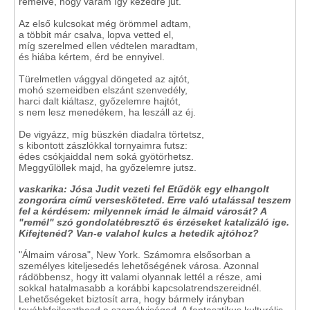
remélve, hogy váram így kezedre jut.
Az első kulcsokat még örömmel adtam,
a többit már csalva, lopva vetted el,
míg szerelmed ellen védtelen maradtam,
és hiába kértem, érd be ennyivel.
Türelmetlen vággyal döngeted az ajtót,
mohó szemeidben elszánt szenvedély,
harci dalt kiáltasz, győzelemre hajtót,
s nem lesz menedékem, ha leszáll az éj.
De vigyázz, míg büszkén diadalra törtetsz,
s kibontott zászlókkal tornyaimra futsz:
édes csókjaiddal nem soká gyötörhetsz.
Meggyűlöllek majd, ha győzelemre jutsz.
vaskarika: Jósa Judit vezeti fel Etűdök egy elhangolt
zongorára című versesköteted. Erre való utalással teszem
fel a kérdésem: milyennek írnád le álmaid városát? A
"remél" szó gondolatébresztő és érzéseket katalizáló ige.
Kifejtenéd? Van-e valahol kulcs a hetedik ajtóhoz?
"Álmaim városa", New York. Számomra elsősorban a
személyes kiteljesedés lehetőségének városa. Azonnal
rádöbbensz, hogy itt valami olyannak lettél a része, ami
sokkal hatalmasabb a korábbi kapcsolatrendszereidnél.
Lehetőségeket biztosít arra, hogy bármely irányban