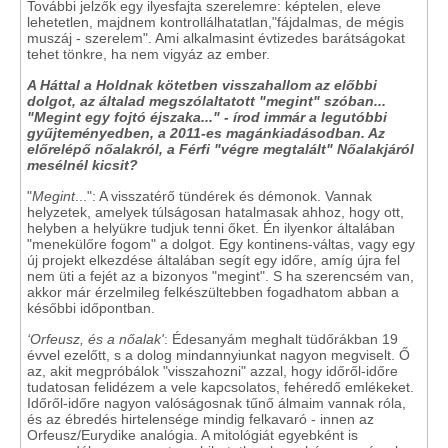
További jelzők egy ilyesfajta szerelemre: képtelen, eleve
lehetetlen, majdnem kontrollálhatatlan,"fájdalmas, de mégis
muszáj - szerelem". Ami alkalmasint évtizedes barátságokat
tehet tönkre, ha nem vigyáz az ember.
A Háttal a Holdnak kötetben visszahallom az előbbi
dolgot, az általad megszólaltatott "megint" szóban...
"Megint egy fojtó éjszaka..." - írod immár a legutóbbi
gyűjteményedben, a 2011-es magánkiadásodban. Az
előrelépő nőalakról, a Férfi "végre megtalált" Nőalakjáról
mesélnél kicsit?
"
Megint
...": A visszatérő tündérek és démonok. Vannak
helyzetek, amelyek túlságosan hatalmasak ahhoz, hogy ott,
helyben a helyükre tudjuk tenni őket. Én ilyenkor általában
"menekülőre fogom" a dolgot. Egy kontinens-váltas, vagy egy
új projekt elkezdése általában segít egy időre, amíg újra fel
nem üti a fejét az a bizonyos "megint". S ha szerencsém van,
akkor már érzelmileg felkészültebben fogadhatom abban a
későbbi időpontban.
‘Orfeusz, és a nőalak'
: Édesanyám meghalt tüdőrákban 19
évvel ezelőtt, s a dolog mindannyiunkat nagyon megviselt. Ő
az, akit megpróbálok "visszahozni" azzal, hogy időről-időre
tudatosan felidézem a vele kapcsolatos, fehéredő emlékeket.
Időről-időre nagyon valóságosnak tűnő álmaim vannak róla,
és az ébredés hirtelensége mindig felkavaró - innen az
Orfeusz/Eurydike analógia. A mitológiát egyebként is