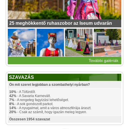
25 meghökkentő ruhaszobor az Iseum udvarán
További galériák
SZAVAZÁS
Ön mit szeret legjobban a szombathelyi nyárban?
10%
- A Tófürdőt.
42%
- A Savaria Karnevált.
7%
- A rengeteg fagyizási lehetőséget.
8%
- A sok gondozott parkot.
14%
- A nyugalmat, amit a város atmoszférája áraszt.
20%
- Csak az számít, hogy igazán meleg legyen.
Összesen 1954 szavazat