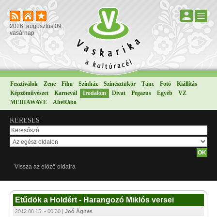
2026. augusztus 09.
vasárnap
Fesztiválok
Zene
Film
Színház
Színésztükör
Tánc
Fotó
Kiállítás
Képzőművészet
Karnevál
Irodalom
Divat
Pegazus
Egyéb
VZ
MEDIAWAVE
AlteRába
KERESÉS
Vissza az előző oldalra
Etűdök a Holdért - Harangozó Miklós versei
2012.08.15. - 00:30 |
Joó Ágnes