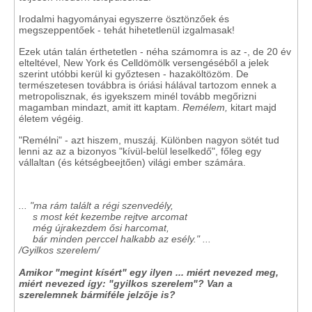
Irodalmi hagyományai egyszerre ösztönzőek és
megszeppentőek - tehát hihetetlenül izgalmasak!
Ezek után talán érthetetlen - néha számomra is az -, de 20 év
elteltével, New York és Celldömölk versengéséből a jelek
szerint utóbbi kerül ki győztesen - hazaköltözöm. De
természetesen továbbra is óriási hálával tartozom ennek a
metropolisznak, és igyekszem minél tovább megőrizni
magamban mindazt, amit itt kaptam.
Remélem,
kitart majd
életem végéig.
"Remélni" - azt hiszem, muszáj. Különben nagyon sötét tud
lenni az az a bizonyos "kívül-belül leselkedő", főleg egy
vállaltan (és kétségbeejtően) világi ember számára.
... "ma rám talált a régi szenvedély,
s most két kezembe rejtve arcomat
még újrakezdem ősi harcomat,
bár minden perccel halkabb az esély." ...
/Gyilkos szerelem/
Amikor "megint kísért" egy ilyen ... miért nevezed meg,
miért nevezed így: "gyilkos szerelem"? Van a
szerelemnek bármiféle jelzője is?