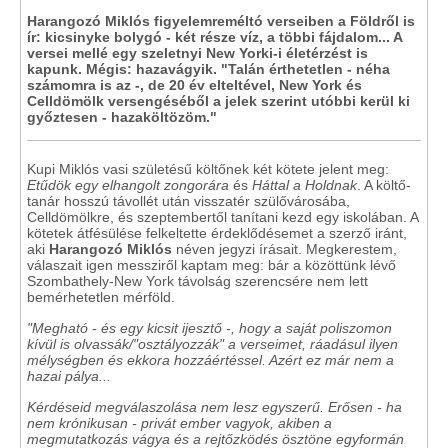
Harangozó Miklós figyelemreméltó verseiben a Földről is
ír: kicsinyke bolygó - két része víz, a többi fájdalom... A
versei mellé egy szeletnyi New Yorki-i életérzést is
kapunk. Mégis: hazavágyik. "Talán érthetetlen - néha
számomra is az -, de 20 év elteltével, New York és
Celldömölk versengéséből a jelek szerint utóbbi kerül ki
győztesen - hazaköltözöm."
Kupi Miklós vasi születésű költőnek két kötete jelent meg:
Etűdök egy elhangolt zongorára
és
Háttal a Holdnak
. A költő-
tanár hosszú távollét után visszatér szülővárosába,
Celldömölkre, és szeptembertől tanítani kezd egy iskolában. A
kötetek átfésülése felkeltette érdeklődésemet a szerző iránt,
aki
Harangozó Miklós
néven jegyzi írásait. Megkerestem,
válaszait igen messziről kaptam meg: bár a közöttünk lévő
Szombathely-New York távolság szerencsére nem lett
bemérhetetlen mérföld.
"Megható - és egy kicsit ijesztő -, hogy a saját poliszomon
kívül is olvassák/"osztályozzák" a verseimet, ráadásul ilyen
mélységben és ekkora hozzáértéssel. Azért ez már nem a
hazai pálya...
Kérdéseid megválaszolása nem lesz egyszerű. Erősen - ha
nem krónikusan - privát ember vagyok, akiben a
megmutatkozás vágya és a rejtőzködés ösztöne egyformán