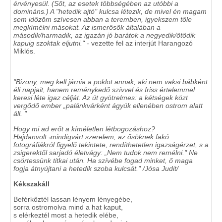
érvényesül. (Sőt, az esetek többségében az utóbbi a
domináns.) A "hetedik ajtó" kulcsa létezik, de mivel én magam
sem időzöm szívesen abban a teremben, igyekszem tőle
megkímélni másokat. Az ismerősök általában a
második/harmadik, az igazán jó barátok a negyedik/ötödik
kapuig szoktak eljutni."
- vezette fel az interjút Harangozó
Miklós.
"Bizony, meg kell járnia a poklot annak, aki nem vaksi bábként
éli napjait, hanem reménykedő szívvel és friss értelemmel
keresi léte igaz célját. Az út gyötrelmes: a kétségek közt
vergődő ember „palánkvárként ágyúk ellenében ostrom alatt
áll. "
Hogy mi ad erőt a kíméletlen létbogozáshoz?
Hajdanvolt¬mindigvárt szerelem, az ősöknek fakó
fotográfiákról figyelő tekintete, rendíthetetlen igazságérzet, s a
zsigerektől sarjadó életvágy: „Nem tudok nem remélni." Ne
csörtessünk titkai után. Ha szívébe fogad minket, ő maga
fogja átnyújtani a hetedik szoba kulcsát." /Jósa Judit/
Kékszakáll
Beférkőztél lassan lényem lényegébe,
sorra ostromolva mind a hat kaput,
s elérkeztél most a hetedik elébe,