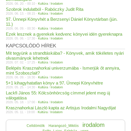
2026. 06. 20. - 00:10 -
Kultúra
/
Irodalom
Szobrok indulatból - Rabóczky Judit Rita
2026. 06. 13. - 08:15 -
Kultúra
/
Irodalom
97. Ünnepi Könyvhét a Berzsenyi Dániel Könyvtárban (jún.
11.)
2026. 06. 09. - 00:30 -
Kultúra
/
Irodalom
Ezek lesznek a gyerekek kedvenc könyvei idén gyereknapra
2026. 05. 06. - 17:30 -
Kultúra
/
Irodalom
KAPCSOLÓDÓ HÍREK
Mit tegyünk a strandtáskába? - Könyvek, amik tökéletes nyári
olvasmányok lehetnek
2026. 07. 02. - 17:25 -
Kultúra
/
Irodalom
Belépés Krasznahorkai univerzumába - Ismerjük őt annyira,
mint Szoboszlait?
2026. 06. 09. - 16:30 -
Kultúra
/
Irodalom
5+1 kihagyhatatlan könyv a 97. Ünnepi Könyvhétre
2026. 05. 25. - 14:30 -
Kultúra
/
Irodalom
Lackfi János 55: Kölcsönhörcsög címmel jelent meg új
válogatása
2026. 05. 18. - 17:00 -
Kultúra
/
Irodalom
Krasznahorkai László kapta az Artisjus Irodalmi Nagydíjat
2026. 05. 11. - 19:00 -
Kultúra
/
Irodalom
irodalom
Celldömölk
Harangozó_Miklós
vers