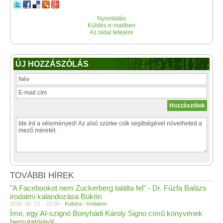
Nyomtatás
Küldés e-mailben
Az oldal tetejére
ÚJ HOZZÁSZÓLÁS
TOVÁBBI HÍREK
"A Facebookot nem Zuckerberg találta fel" - Dr. Fűzfa Balázs
irodalmi kalandozása Bükön
2026. 06. 23. - 22:00 -
Kultúra
/
Irodalom
Íme, egy AI-szignó Bonyhádi Károly Signo című könyvének
bemutatójáról