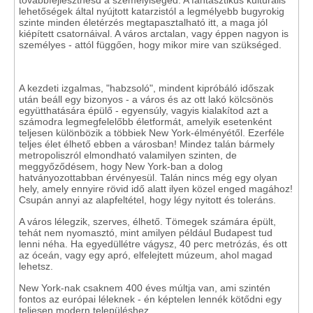
továbbfejleszthesd a személyiséged. A fantasztikus kulturális
lehetőségek által nyújtott katarzistól a legmélyebb bugyrokig
szinte minden életérzés megtapasztalható itt, a maga jól
kiépített csatornáival. A város arctalan, vagy éppen nagyon is
személyes - attól függően, hogy mikor mire van szükséged.
A kezdeti izgalmas, "habzsoló", mindent kipróbáló időszak
után beáll egy bizonyos - a város és az ott lakó kölcsönös
együtthatására épülő - egyensúly, vagyis kialakítod azt a
számodra legmegfelelőbb életformát, amelyik esetenként
teljesen különbözik a többiek New York-élményétől. Ezerféle
teljes élet élhető ebben a városban! Mindez talán bármely
metropoliszról elmondható valamilyen szinten, de
meggyőződésem, hogy New York-ban a dolog
hatványozottabban érvényesül. Talán nincs még egy olyan
hely, amely ennyire rövid idő alatt ilyen közel enged magához!
Csupán annyi az alapfeltétel, hogy légy nyitott és toleráns.
A város lélegzik, szerves, élhető. Tömegek számára épült,
tehát nem nyomasztó, mint amilyen például Budapest tud
lenni néha. Ha egyedüllétre vágysz, 40 perc metrózás, és ott
az óceán, vagy egy apró, elfelejtett múzeum, ahol magad
lehetsz.
New York-nak csaknem 400 éves múltja van, ami szintén
fontos az európai léleknek - én képtelen lennék kötődni egy
teljesen modern településhez.