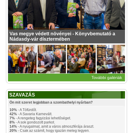
Vas megye védett növényei - Könyvbemutató a
Nádasdy-vár dísztermében
További galériák
SZAVAZÁS
Ön mit szeret legjobban a szombathelyi nyárban?
10%
- A Tófürdőt.
42%
- A Savaria Karnevált.
7%
- A rengeteg fagyizási lehetőséget.
8%
- A sok gondozott parkot.
14%
- A nyugalmat, amit a város atmoszférája áraszt.
20%
- Csak az számít, hogy igazán meleg legyen.