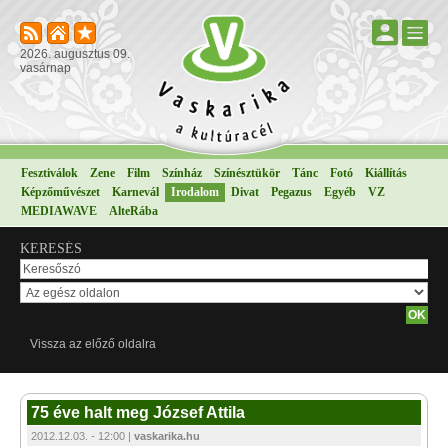
2026. augusztus 09.
vasárnap
Fesztiválok
Zene
Film
Színház
Színésztükör
Tánc
Fotó
Kiállítás
Képzőművészet
Karnevál
Irodalom
Divat
Pegazus
Egyéb
VZ
MEDIAWAVE
AlteRába
KERESÉS
Vissza az előző oldalra
75 éve halt meg József Attila
2012.12.03. - 12:00 |
vaskarika.hu