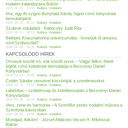
irodalmi kalandozása Bükön
2026. 06. 23. - 22:00 -
Kultúra
/
Irodalom
Íme, egy AI-szignó Bonyhádi Károly Signo című könyvének
bemutatójáról
2026. 06. 20. - 00:10 -
Kultúra
/
Irodalom
Szobrok indulatból - Rabóczky Judit Rita
2026. 06. 13. - 08:15 -
Kultúra
/
Irodalom
Belépés Krasznahorkai univerzumába - Ismerjük őt annyira,
mint Szoboszlait?
2026. 06. 09. - 16:30 -
Kultúra
/
Irodalom
KAPCSOLÓDÓ HÍREK
Orvosok között író, írók között orvos – Völgyi Ildikó: Ihlető
böjtök című kötetének bemutatója a Berzsenyi Dániel
Könyvtárban
2026. 02. 19. - 20:45 -
Kultúra
/
Irodalom
Csider Sándor verseivel köszöntjük a szerelmeseket
2026. 02. 14. - 12:15 -
Kultúra
/
Irodalom
Labirintus – születésnap és kötetbemutató a Berzsenyi Dániel
Könyvtárban
2026. 02. 06. - 15:15 -
Kultúra
/
Irodalom
Vers, zene és harmónia – A SzimfiArt zenés irodalmi műsora a
Szimfónia kávézóban
2025. 06. 04. - 14:00 -
Kultúra
/
Irodalom
Mondjad, Atikám! - József Attila-est Vecsei H. Miklóssal
Bükön