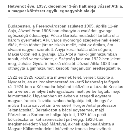
Hetvenöt éve, 1937. december 3-án halt meg József Attila,
a magyar költészet egyik legnagyobb alakja.
Budapesten, a Ferencvárosban született 1905. április 11-én.
Apja, József Áron 1908-ban elhagyta a családot, gyenge
egészségű édesanyja, Pőcze Borbála mosásból tartotta el a
három gyermeket. A külváros nyomorgó szegényeinek életét
élték, Attila többet járt az iskola mellé, mint az órákra, ám
olvasni nagyon szeretett. Anyja korai halála után sógora,
Makai Ödön lett a gyámja. 1920-tól a makói gimnáziumban
tanult, első verseskötete, a Szépség koldusa 1922-ben jelent
meg, Juhász Gyula írt hozzá előszót. József Attila 1923-ban
otthagyta a gimnáziumot, később magánúton érettségizett le.
1922 és 1925 között írta műveinek felét, verseit közölte a
Nyugat is, és az irodalomszerető és -értő közönség felfigyelt
rá. 1924-ben a Kékmadár folyóirat leközölte a Lázadó Krisztus
című versét, amelyért istengyalázás miatt perbe fogták, majd
felmentették. Ugyanebben az évben a szegedi egyetem
magyar-francia-filozófia szakos hallgatója lett, de egy év
múlva Tiszta szívvel című verséért Horger Antal professzor
"eltanácsolta". Beiratkozott a bécsi egyetemre, majd
Párizsban a Sorbonne hallgatója lett, 1927-től a pesti
bölcsészkaron két szemesztert járt végig. 1928-ban
megismerkedett Vágó Mártával, akinek apja beajánlotta a
Magyar Külkereskedelmi Intézethez francia levelezőnek.