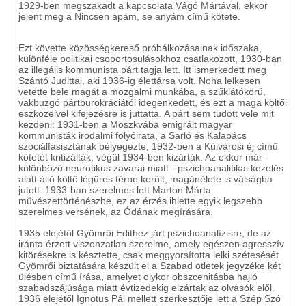
1929-ben megszakadt a kapcsolata Vágó Mártával, ekkor
jelent meg a Nincsen apám, se anyám című kötete.
Ezt követte közösségkereső próbálkozásainak időszaka,
különféle politikai csoportosulásokhoz csatlakozott, 1930-ban
az illegális kommunista párt tagja lett. Itt ismerkedett meg
Szántó Judittal, aki 1936-ig élettársa volt. Noha lelkesen
vetette bele magát a mozgalmi munkába, a szűklátókörű,
vakbuzgó pártbürokráciától idegenkedett, és ezt a maga költői
eszközeivel kifejezésre is juttatta. A párt sem tudott vele mit
kezdeni: 1931-ben a Moszkvába emigrált magyar
kommunisták irodalmi folyóirata, a Sarló és Kalapács
szociálfasisztának bélyegezte, 1932-ben a Külvárosi éj című
kötetét kritizálták, végül 1934-ben kizárták. Az ekkor már -
különböző neurotikus zavarai miatt - pszichoanalitikai kezelés
alatt álló költő légüres térbe került, magánélete is válságba
jutott. 1933-ban szerelmes lett Marton Márta
művészettörténészbe, ez az érzés ihlette egyik legszebb
szerelmes versének, az Ódának megírására.
1935 elejétől Gyömrői Edithez járt pszichoanalízisre, de az
iránta érzett viszonzatlan szerelme, amely egészen agresszív
kitörésekre is késztette, csak meggyorsította lelki szétesését.
Gyömrői biztatására készült el a Szabad ötletek jegyzéke két
ülésben című írása, amelyet olykor obszcenitásba hajló
szabadszájúsága miatt évtizedekig elzártak az olvasók elől.
1936 elejétől Ignotus Pál mellett szerkesztője lett a Szép Szó