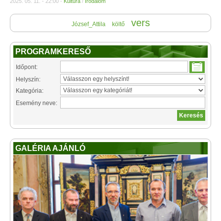
2025. 05. 11. - 22:00 -
Kultúra
/
Irodalom
vers
József_Attila
költő
PROGRAMKERESŐ
Időpont:
Helyszín:
Kategória:
Esemény neve:
GALÉRIA AJÁNLÓ