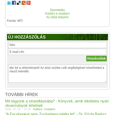
Nyomtatás
Küldés e-mailben
Az oldal tetejére
Forrás: MTI
ÚJ HOZZÁSZÓLÁS
TOVÁBBI HÍREK
Mit tegyünk a strandtáskába? - Könyvek, amik tökéletes nyári
olvasmányok lehetnek
2026. 07. 02. - 17:25 -
Kultúra
/
Irodalom
"A Facebookot nem Zuckerberg találta fel" - Dr. Fűzfa Balázs