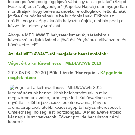
lecsengésévél pedig függőjévé válni. Így a "szigetlakó" (Sziget
Fesztivál) és a "völgypolgár" (Kapolcsi Napok) után nyugodtan
mondhatjuk, hogy békés szándékú "erődfoglalók" lettünk, akik
jövőre újra hódítanának, s be is hódolnának. Előbbin az
erődöt, vagy az épp aktuális helyszínt értjük, utóbbin pedig a
közvetített élmény varázsát.
Ahogy a MEDIAWAVE helyzetet ismerjük, zárásként a
következőt tudjuk kívánni a jövő évi fényírásra: Művészetre és
bűvészetre fel!"
Az idei MEDIAWAVE-ről megjelent beszámolóink:
Véget ért a kultúrwellness - MEDIAWAVE 2013
2013.05.06. - 20:30 |
Büki László 'Harlequin' -
Képgaléria
megtekintése
Megmártóztunk benne, kicsit beleborsóztunk, s mire
megszáradtunk volna, arra vége lett. Kultúrwellness és
együttlét - előbbi jazzjacuzzi és etnoszauna, fényíró
aromaterápiával, utóbbi közösségépítő helyszínkereséssel.
Önfeledtség, nőiség, esti borzsongás... A Mediawave utolsó
két napja is szívenkarcolt. Főként pro, de becsúszott némi
kontra is...