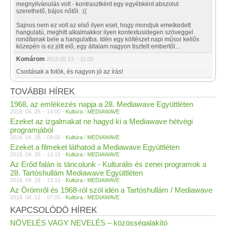
megnyilvánulás volt - kontrasztként egy egyébként abszolut
szerethető, bájos nőtől. :((
Sajnos nem ez volt az első ilyen eset, hogy mondjuk emelkedett
hangulatú, meghitt alkalmakkor ilyen kontextusidegen szöveggel
rondítanak bele a hangulatba. Idén egy költészet napi műsor kellős
közepén is ez jött elő, egy általam nagyon tisztelt embertől...
Komárom
2013.05.13. - 11:05
Csodásak a fotók, és nagyon jó az írás!
TOVÁBBI HÍREK
1968, az emlékezés napja a 28. Mediawave Együttléten
2018. 04. 28. - 14:00 -
Kultúra
/
MEDIAWAVE
Ezeket az izgalmakat ne hagyd ki a Mediawave hétvégi
programjából
2018. 04. 28. - 09:00 -
Kultúra
/
MEDIAWAVE
Ezeket a filmeket láthatod a Mediawave Együttléten
2018. 04. 26. - 13:15 -
Kultúra
/
MEDIAWAVE
Az Erőd falán is táncolunk - Kulturális és zenei programok a
28. Tartóshullám Mediawave Együttléten
2018. 04. 19. - 13:15 -
Kultúra
/
MEDIAWAVE
Az Örömről és 1968-ról szól idén a Tartóshullám / Mediawave
2018. 04. 12. - 07:00 -
Kultúra
/
MEDIAWAVE
KAPCSOLÓDÓ HÍREK
NÖVELÉS VAGY NEVELÉS – közösségalakító