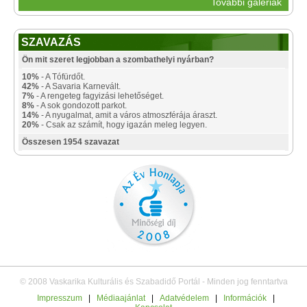
További galériák
SZAVAZÁS
Ön mit szeret legjobban a szombathelyi nyárban?
10%
- A Tófürdőt.
42%
- A Savaria Karnevált.
7%
- A rengeteg fagyizási lehetőséget.
8%
- A sok gondozott parkot.
14%
- A nyugalmat, amit a város atmoszférája áraszt.
20%
- Csak az számít, hogy igazán meleg legyen.
Összesen 1954 szavazat
© 2008 Vaskarika Kulturális és Szabadidő Portál - Minden jog fenntartva
Impresszum
|
Médiaajánlat
|
Adatvédelem
|
Információk
|