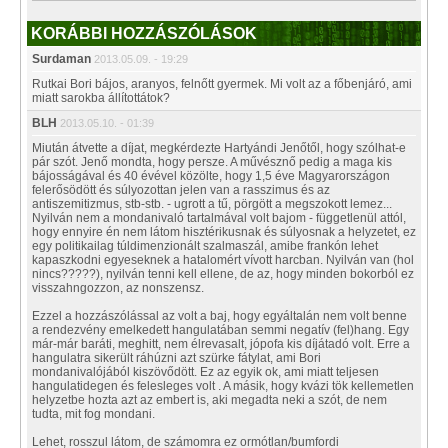
KORÁBBI HOZZÁSZÓLÁSOK
Surdaman
2013.05.09. - 19:29
Rutkai Bori bájos, aranyos, felnőtt gyermek. Mi volt az a főbenjáró, ami
miatt sarokba állítottátok?
BLH
2013.05.10. - 01:39
Miután átvette a díjat, megkérdezte Hartyándi Jenőtől, hogy szólhat-e
pár szót. Jenő mondta, hogy persze. A művésznő pedig a maga kis
bájosságával és 40 évével közölte, hogy 1,5 éve Magyarországon
felerősödött és súlyozottan jelen van a rasszimus és az
antiszemitizmus, stb-stb. - ugrott a tű, pörgött a megszokott lemez...
Nyilván nem a mondanivaló tartalmával volt bajom - függetlenül attól,
hogy ennyire én nem látom hisztérikusnak és súlyosnak a helyzetet, ez
egy politikailag túldimenzionált szalmaszál, amibe frankón lehet
kapaszkodni egyeseknek a hatalomért vívott harcban. Nyilván van (hol
nincs?????), nyilván tenni kell ellene, de az, hogy minden bokorból ez
visszahngozzon, az nonszensz.
Ezzel a hozzászólással az volt a baj, hogy egyáltalán nem volt benne
a rendezvény emelkedett hangulatában semmi negatív (fel)hang. Egy
már-már baráti, meghitt, nem élrevasalt, jópofa kis díjátadó volt. Erre a
hangulatra sikerült ráhúzni azt szürke fátylat, ami Bori
mondanivalójából kiszövődött. Ez az egyik ok, ami miatt teljesen
hangulatidegen és felesleges volt . A másik, hogy kvázi tök kellemetlen
helyzetbe hozta azt az embert is, aki megadta neki a szót, de nem
tudta, mit fog mondani.
Lehet, rosszul látom, de számomra ez ormótlan/bumfordi