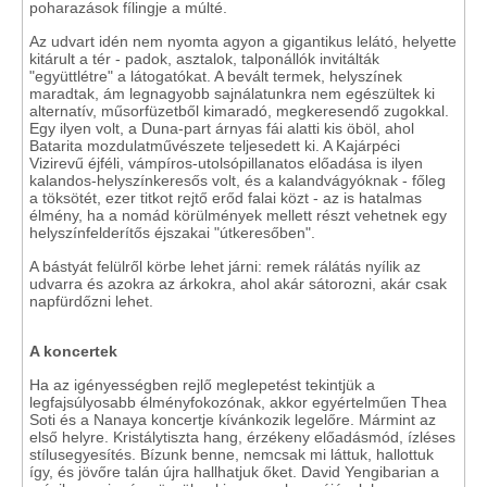
poharazások fílingje a múlté.
Az udvart idén nem nyomta agyon a gigantikus lelátó, helyette
kitárult a tér - padok, asztalok, talponállók invitálták
"együttlétre" a látogatókat. A bevált termek, helyszínek
maradtak, ám legnagyobb sajnálatunkra nem egészültek ki
alternatív, műsorfüzetből kimaradó, megkeresendő zugokkal.
Egy ilyen volt, a Duna-part árnyas fái alatti kis öböl, ahol
Batarita mozdulatművészete teljesedett ki. A Kajárpéci
Vizirevű éjféli, vámpíros-utolsópillanatos előadása is ilyen
kalandos-helyszínkeresős volt, és a kalandvágyóknak - főleg
a töksötét, ezer titkot rejtő erőd falai közt - az is hatalmas
élmény, ha a nomád körülmények mellett részt vehetnek egy
helyszínfelderítős éjszakai "útkeresőben".
A bástyát felülről körbe lehet járni: remek rálátás nyílik az
udvarra és azokra az árkokra, ahol akár sátorozni, akár csak
napfürdőzni lehet.
A koncertek
Ha az igényességben rejlő meglepetést tekintjük a
legfajsúlyosabb élményfokozónak, akkor egyértelműen Thea
Soti és a Nanaya koncertje kívánkozik legelőre. Mármint az
első helyre. Kristálytiszta hang, érzékeny előadásmód, ízléses
stílusegyesítés. Bízunk benne, nemcsak mi láttuk, hallottuk
így, és jövőre talán újra hallhatjuk őket. David Yengibarian a