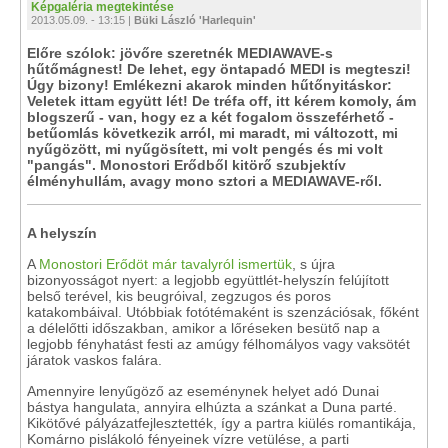
Képgaléria megtekintése
2013.05.09. - 13:15 |
Büki László 'Harlequin'
Előre szólok: jövőre szeretnék MEDIAWAVE-s
hűtőmágnest! De lehet, egy öntapadó MEDI is megteszi!
Úgy bizony! Emlékezni akarok minden hűtőnyitáskor:
Veletek ittam együtt lét! De tréfa off, itt kérem komoly, ám
blogszerű - van, hogy ez a két fogalom összeférhető -
betűomlás következik arról, mi maradt, mi változott, mi
nyűgözött, mi nyűgösített, mi volt pengés és mi volt
"pangás". Monostori Erődből kitörő szubjektív
élményhullám, avagy mono sztori a MEDIAWAVE-ről.
A helyszín
A
Monostori Erődöt már tavalyról ismertük
, s újra
bizonyosságot nyert: a legjobb együttlét-helyszín felújított
belső terével, kis beugróival, zegzugos és poros
katakombáival. Utóbbiak fotótémaként is szenzációsak, főként
a délelőtti időszakban, amikor a lőréseken besütő nap a
legjobb fényhatást festi az amúgy félhomályos vagy vaksötét
járatok vaskos falára.
Amennyire lenyűgöző az eseménynek helyet adó Dunai
bástya hangulata, annyira elhúzta a szánkat a Duna parté.
Kikötővé pályázatfejlesztették, így a partra kiülés romantikája,
Komárno pislákoló fényeinek vízre vetülése, a parti