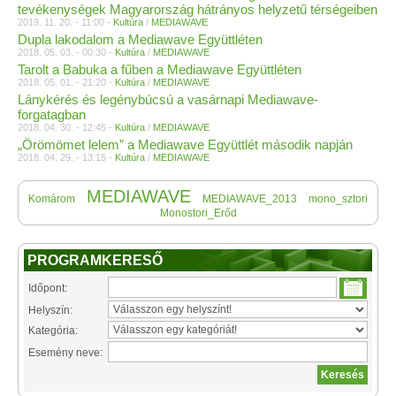
tevékenységek Magyarország hátrányos helyzetű térségeiben
2019. 11. 20. - 11:00 -
Kultúra
/
MEDIAWAVE
Dupla lakodalom a Mediawave Együttléten
2018. 05. 03. - 00:30 -
Kultúra
/
MEDIAWAVE
Tarolt a Babuka a fűben a Mediawave Együttléten
2018. 05. 01. - 21:20 -
Kultúra
/
MEDIAWAVE
Lánykérés és legénybúcsú a vasárnapi Mediawave-
forgatagban
2018. 04. 30. - 12:45 -
Kultúra
/
MEDIAWAVE
„Örömömet lelem” a Mediawave Együttlét második napján
2018. 04. 29. - 13:15 -
Kultúra
/
MEDIAWAVE
MEDIAWAVE
Komárom
MEDIAWAVE_2013
mono_sztori
Monostori_Erőd
PROGRAMKERESŐ
Időpont:
Helyszín:
Kategória:
Esemény neve: