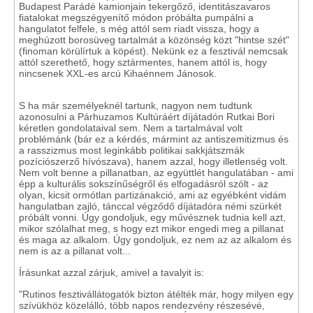
Budapest Parádé kamionjain tekergőző, identitászavaros
fiatalokat megszégyenítő módon próbálta pumpálni a
hangulatot felfele, s még attól sem riadt vissza, hogy a
meghúzott borosüveg tartalmát a közönség közt "hintse szét"
(finoman körülírtuk a köpést). Nekünk ez a fesztivál nemcsak
attól szerethető, hogy sztármentes, hanem attól is, hogy
nincsenek XXL-es arcú Kihaénnem Jánosok.
S ha már személyeknél tartunk, nagyon nem tudtunk
azonosulni a Párhuzamos Kultúráért díjátadón Rutkai Bori
kéretlen gondolataival sem. Nem a tartalmával volt
problémánk (bár ez a kérdés, mármint az antiszemitizmus és
a rasszizmus most leginkább politikai sakkjátszmák
pozíciószerző hívószava), hanem azzal, hogy illetlenség volt.
Nem volt benne a pillanatban, az együttlét hangulatában - ami
épp a kulturális sokszínűségről és elfogadásról szólt - az
olyan, kicsit ormótlan partizánakció, ami az egyébként vidám
hangulatban zajló, tánccal végződő díjátadóra némi szürkét
próbált vonni. Úgy gondoljuk, egy művésznek tudnia kell azt,
mikor szólalhat meg, s hogy ezt mikor engedi meg a pillanat
és maga az alkalom. Úgy gondoljuk, ez nem az az alkalom és
nem is az a pillanat volt...
Írásunkat azzal zárjuk, amivel a tavalyit is:
"Rutinos fesztivállátogatók bizton átélték már, hogy milyen egy
szívükhöz közelálló, több napos rendezvény részesévé,