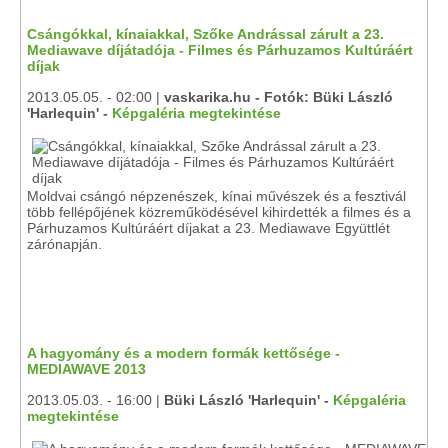
Csángókkal, kínaiakkal, Szőke Andrással zárult a 23.
Mediawave díjátadója - Filmes és Párhuzamos Kultúráért
díjak
2013.05.05. - 02:00 |
vaskarika.hu - Fotók: Büki László
'Harlequin' -
Képgaléria megtekintése
Moldvai csángó népzenészek, kínai művészek és a fesztivál
több fellépőjének közreműködésével kihirdették a filmes és a
Párhuzamos Kultúráért díjakat a 23. Mediawave Együttlét
zárónapján.
A hagyomány és a modern formák kettősége -
MEDIAWAVE 2013
2013.05.03. - 16:00 |
Büki László 'Harlequin' -
Képgaléria
megtekintése