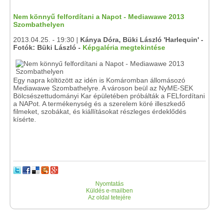
Nem könnyű felfordítani a Napot - Mediawawe 2013
Szombathelyen
2013.04.25. - 19:30 |
Kánya Dóra, Büki László 'Harlequin' -
Fotók: Büki László -
Képgaléria megtekintése
Egy napra költözött az idén is Komáromban állomásozó
Mediawawe Szombathelyre. A városon beül az NyME-SEK
Bölcsészettudományi Kar épületében próbálták a FELfordítani
a NAPot. A termékenység és a szerelem köré illeszkedő
filmeket, szobákat, és kiállításokat részleges érdeklődés
kísérte.
Nyomtatás
Küldés e-mailben
Az oldal tetejére