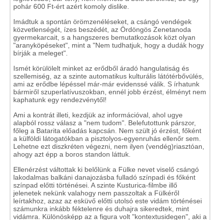
pohár 600 Ft-ért azért komoly dislike.
Imádtuk a spontán örömzenéléseket, a csángó vendégek
közvetlenségét, ízes beszédét, az Ördöngös Zenetanoda
gyermekarcait, s a hangszeres bemutatkozások közt olyan
"aranyköpéseket", mint a "Nem tudhatjuk, hogy a dudák hogy
bírják a meleget".
Ismét körülölelt minket az erődből áradó hangulatiság és
szellemiség, az a szinte automatikus kulturális látótérbővülés,
ami az erődbe lépéssel már-már evidenssé válik. S írhatunk
bármiről szuperlatívuszokban, ennél jobb érzést, élményt nem
kaphatunk egy rendezvénytől!
Ami a kontrát illeti, kezdjük az információval, ahol ugye
alapból rossz válasz a "nem tudom". Belefutottunk párszor,
főleg a Batarita előadás kapcsán. Nem szült jó érzést, főként
a külföldi látogatókban a pisztolyos-egyenruhás ellenőr sem.
Lehetne ezt diszkréten végezni, nem ilyen (vendég)riasztóan,
ahogy azt épp a boros standon láttuk.
Ellenérzést váltottak ki belőlünk a Fülke nevet viselő csángó
lakodalmas balkáni danajozásba fulladó színpadi és főként
színpad előtti történései. A szinte Kusturica-filmbe illő
jelenetek nekünk valahogy nem passzoltak a Fülkéről
leírtakhoz, azaz az esküvő előtti utolsó este vidám történései
számunkra inkább féktelenre és duhajra sikeredtek, mint
vidámra. Különösképp az a figura volt "kontextusidegen", aki a