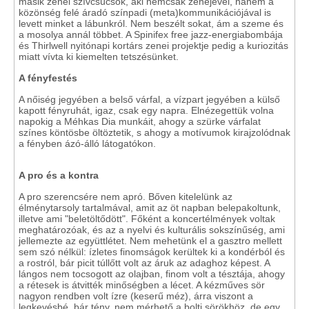
másik zenei szívcsücsök, aki nemcsak zenéjével, hanem a
közönség felé áradó színpadi (meta)kommunikációjával is
levett minket a lábunkról. Nem beszélt sokat, ám a szeme és
a mosolya annál többet. A Spinifex free jazz-energiabombája
és Thirlwell nyitónapi kortárs zenei projektje pedig a kuriozitás
miatt vívta ki kiemelten tetszésünket.
A fényfestés
A nőiség jegyében a belső várfal, a vízpart jegyében a külső
kapott fényruhát, igaz, csak egy napra. Elnézegettük volna
napokig a Méhkas Dia munkáit, ahogy a szürke várfalat
színes köntösbe öltöztetik, s ahogy a motívumok kirajzolódnak
a fényben ázó-álló látogatókon.
A pro és a kontra
A pro szerencsére nem apró. Bőven kitelelünk az
élménytarsoly tartalmával, amit az öt napban belepakoltunk,
illetve ami "beletöltődött". Főként a koncertélmények voltak
meghatározóak, és az a nyelvi és kulturális sokszínűség, ami
jellemezte az együttlétet. Nem mehetünk el a gasztro mellett
sem szó nélkül: ízletes finomságok kerültek ki a kondérból és
a rostról, bár picit túllőtt volt az áruk az adaghoz képest. A
lángos nem tocsogott az olajban, finom volt a tésztája, ahogy
a rétesek is átvitték minőségben a lécet. A kézműves sör
nagyon rendben volt ízre (keserű méz), árra viszont a
legkevésbé, bár tény, nem mérhető a bolti sörökhöz, de egy