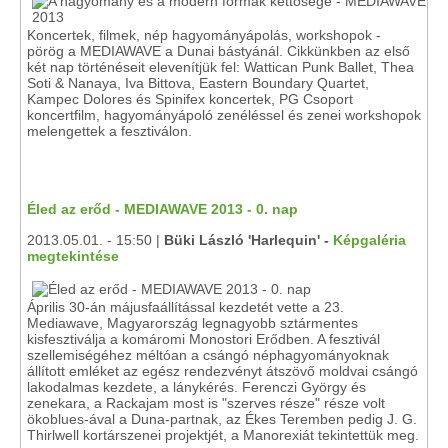
Koncertek, filmek, nép hagyományápolás, workshopok -
pörög a MEDIAWAVE a Dunai bástyánál. Cikkünkben az első
két nap történéseit elevenítjük fel: Wattican Punk Ballet, Thea
Soti & Nanaya, Iva Bittova, Eastern Boundary Quartet,
Kampec Dolores és Spinifex koncertek, PG Csoport
koncertfilm, hagyományápoló zenéléssel és zenei workshopok
melengettek a fesztiválon.
Éled az erőd - MEDIAWAVE 2013 - 0. nap
2013.05.01. - 15:50 |
Büki László 'Harlequin' -
Képgaléria
megtekintése
Április 30-án májusfaállítással kezdetét vette a 23.
Mediawave, Magyarország legnagyobb sztármentes
kisfesztiválja a komáromi Monostori Erődben. A fesztivál
szellemiségéhez méltóan a csángó néphagyományoknak
állított emléket az egész rendezvényt átszövő moldvai csángó
lakodalmas kezdete, a lánykérés. Ferenczi György és
zenekara, a Rackajam most is "szerves része" része volt
ökoblues-ával a Duna-partnak, az Ékes Teremben pedig J. G.
Thirlwell kortárszenei projektjét, a Manorexiát tekintettük meg.