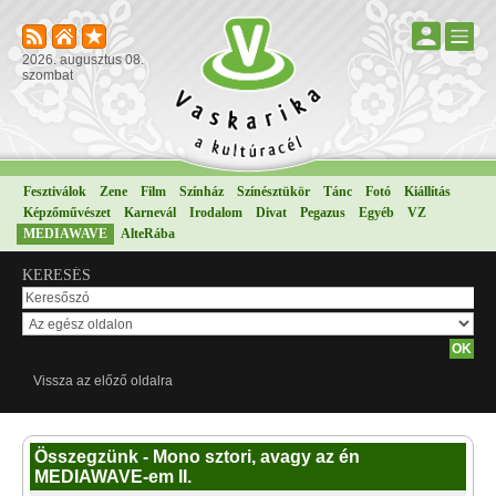
2026. augusztus 08.
szombat
Fesztiválok
Zene
Film
Színház
Színésztükör
Tánc
Fotó
Kiállítás
Képzőművészet
Karnevál
Irodalom
Divat
Pegazus
Egyéb
VZ
MEDIAWAVE
AlteRába
KERESÉS
Vissza az előző oldalra
Összegzünk - Mono sztori, avagy az én
MEDIAWAVE-em II.