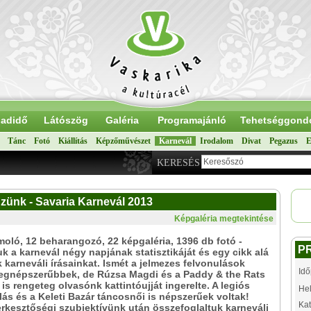
adidő
Látószög
Galéria
Programajánló
Tehetséggond
Tánc
Fotó
Kiállítás
Képzőművészet
Karnevál
Irodalom
Divat
Pegazus
E
KERESÉS
zünk - Savaria Karnevál 2013
Képgaléria megtekintése
oló, 12 beharangozó, 22 képgaléria, 1396 db fotó -
P
 a karnevál négy napjának statisztikáját és egy cikk alá
 karneváli írásainkat. Ismét a jelmezes felvonulások
Idő
legnépszerűbbek, de Rúzsa Magdi és a Paddy & the Rats
 is rengeteg olvasónk kattintóujját ingerelte. A legiós
Hel
ás és a Keleti Bazár táncosnői is népszerűek voltak!
Kat
rkesztőségi szubjektívünk után összefoglaltuk karneváli