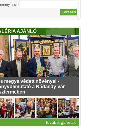
emény neve:
ALÉRIA AJÁNLÓ
s megye védett növényei -
nyvbemutató a Nádasdy-vár
sztermében
További galériák