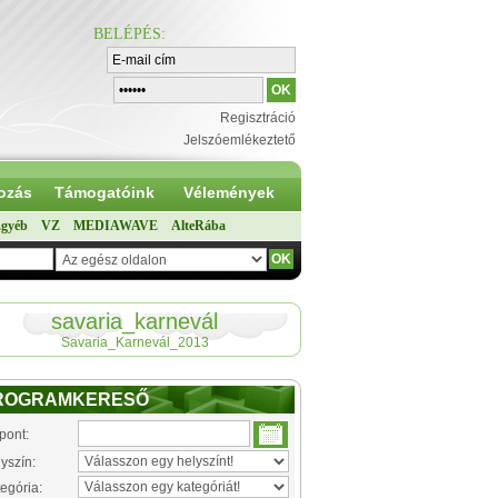
BELÉPÉS
:
Regisztráció
Jelszóemlékeztető
ozás
Támogatóink
Vélemények
gyéb
VZ
MEDIAWAVE
AlteRába
savaria_karnevál
Savaria_Karnevál_2013
ROGRAMKERESŐ
pont:
yszín:
egória: