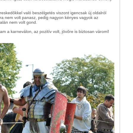
kereskedőkkel való beszélgetés viszont igencsak új oldalról
gra nem volt panasz, pedig nagyon kényes vagyok az
talán nem volt gond.
m a karneválon, az pozitív volt, jövőre is biztosan várom
!