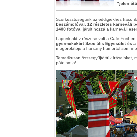
"jelenlét
Szerkesztőségünk az eddigiekhez hasonló
beszámolóval, 12 részletes karneváli 
1400 fotóval
járult hozzá a karneváli es
Lapunk aktív részese volt a Cafe Freiben k
gyermekekért Szociális Egyesület és a 
megörökítője a harsány humortól sem me
Tematikusan összegyűjtöttük írásainkat, 
pótolhatja!