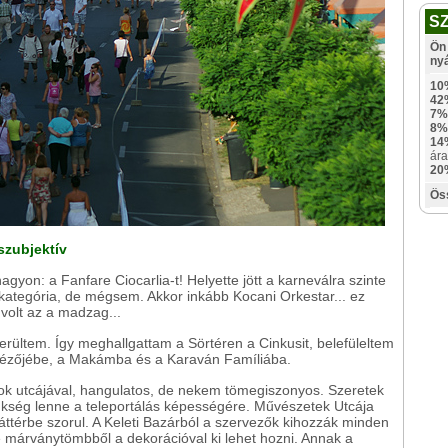
S
Ön 
ny
10
42
7%
8%
14
ára
20
Ös
 szubjektív
gyon: a Fanfare Ciocarlia-t! Helyette jött a karneválra szinte
kategória, de mégsem. Akkor inkább Kocani Orkestar... ez
volt az a madzag...
rültem. Így meghallgattam a Sörtéren a Cinkusit, belefüleltem
áridézőjébe, a Makámba és a Karaván Famíliába.
rok utcájával, hangulatos, de nekem tömegiszonyos. Szeretek
ükség lenne a teleportálás képességére. Művészetek Utcája
áttérbe szorul. A Keleti Bazárból a szervezők kihozzák minden
márványtömbből a dekorációval ki lehet hozni. Annak a