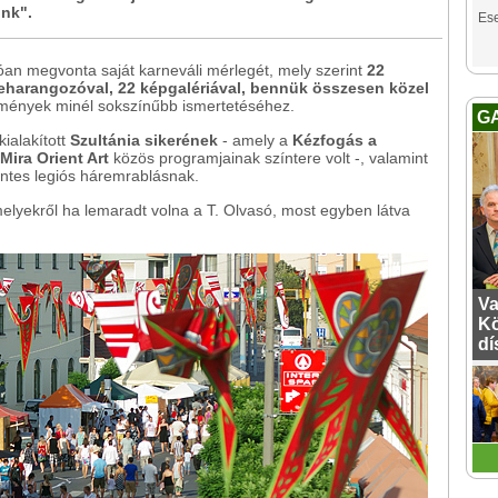
ünk".
Es
an megvonta saját karneváli mérlegét, mely szerint
22
beharangozóval, 22 képgalériával, bennük összesen közel
emények minél sokszínűbb ismertetéséhez.
G
ialakított
Szultánia sikerének
- amely a
Kézfogás a
Mira Orient Art
közös programjainak színtere volt -, valamint
ntes legiós háremrablásnak.
melyekről ha lemaradt volna a T. Olvasó, most egyben látva
Va
Kö
dí