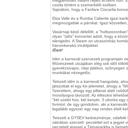
megpendített valami rejtett érzelmi húrt. 
csoda történt a szemerkélő esőben.
Sajnálom, hogy a Fanfare Ciocarlia koncer
Elsa Valle és a Rumba Caliente igazi karib
megmozgatták a párokat. Igazi közvetlen
Vasárnap késő délelőtt, a "holtszezonban
olyan "ütős" koncertet adott, hogy a köz
elengedni. A Steam on utcaszínház koméd
háromkerekű triciklijükkel.
/Dart/
Idén a karnevál szervezett programjain n
Művészetek utcájában elég sok időt töltöt
gyerekzsivajos, népi játékos, szőnyegen ü
munkákat nézegetős.
Tetszett idén is a karnevál hangulata, ah
játszottak el egy kis jelenetet, ahogy a "fé
Szerettem, ahogy egy pillanat alatt csődüle
mosolyogva távozott. Az étkezési lehetős
"két szelet hús, két kenyér, 3 uborka eg
forintot, de úgy gondolom, aki a karnevá
legalább egyszer egy nap rendes ételt kel
Tetszett a GYSEV kedvezménye, odafelé fi
sátrában szerzett pecséttel ezt a jegyet v
pecsételt jeggyel a Témaparkba is bemeh