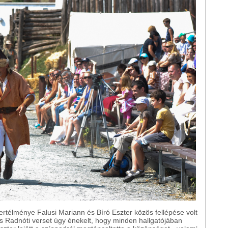
télménye Falusi Mariann és Bíró Eszter közös fellépése volt
s Radnóti verset úgy énekelt, hogy minden hallgatójában