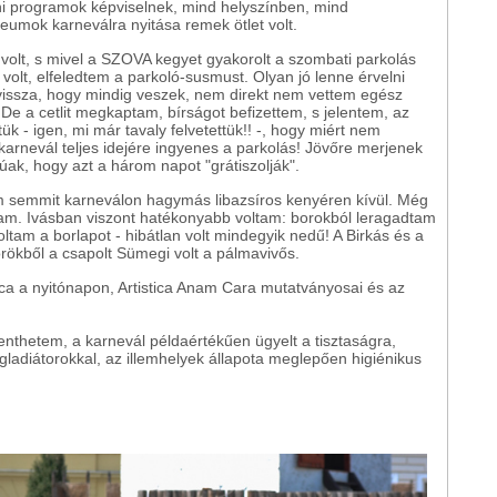
ni programok képviselnek, mind helyszínben, mind
eumok karneválra nyitása remek ötlet volt.
olt, s mivel a SZOVA kegyet gyakorolt a szombati parkolás
olt, elfeledtem a parkoló-susmust. Olyan jó lenne érvelni
issza, hogy mindig veszek, nem direkt nem vettem egész
De a cetlit megkaptam, bírságot befizettem, s jelentem, az
ük - igen, mi már tavaly felvetettük!! -, hogy miért nem
 karnevál teljes idejére ingyenes a parkolás! Jövőre merjenek
ak, hogy azt a három napot "grátiszolják".
em semmit karneválon hagymás libazsíros kenyéren kívül. Még
tam. Ivásban viszont hatékonyabb voltam: borokból leragadtam
ltam a borlapot - hibátlan volt mindegyik nedű! A Birkás és a
örökből a csapolt Sümegi volt a pálmavivős.
ca a nyitónapon, Artistica Anam Cara mutatványosai és az
elenthetem, a karnevál példaértékűen ügyelt a tisztaságra,
gladiátorokkal, az illemhelyek állapota meglepően higiénikus