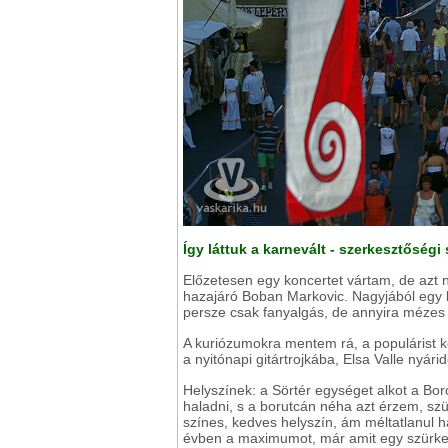
Így láttuk a karnevált - szerkesztőségi
Előzetesen egy koncertet vártam, de azt na
hazajáró Boban Markovic. Nagyjából egy 
persze csak fanyalgás, de annyira mézes 
A kuriózumokra mentem rá, a populárist ke
a nyitónapi gitártrojkába, Elsa Valle ny
Helyszínek: a Sörtér egységet alkot a Bo
haladni, s a borutcán néha azt érzem, sz
színes, kedves helyszín, ám méltatlanul h
évben a maximumot, már amit egy szürke 