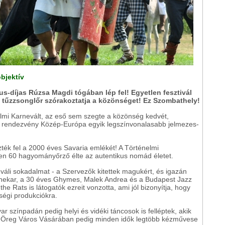
objektív
jus-díjas Rúzsa Magdi tógában lép fel! Egyetlen fesztivál
 tűzzsonglőr szórakoztatja a közönséget! Ez Szombathely!
elmi Karnevált, az eső sem szegte a közönség kedvét,
a rendezvény Közép-Európa egyik legszínvonalasabb jelmezes-
ték fel a 2000 éves Savaria emlékét! A Történelmi
 60 hagyományőrző élte az autentikus nomád életet.
váli sokadalmat - a Szervezők kitettek magukért, és igazán
zenekar, a 30 éves Ghymes, Malek Andrea és a Budapest Jazz
e Rats is látogatók ezreit vonzotta, ami jól bizonyítja, hogy
ségi produkciókra.
r színpadán pedig helyi és vidéki táncosok is felléptek, akik
 Az Öreg Város Vásárában pedig minden idők legtöbb kézművese