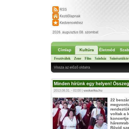
RSS
Kezdőlapnak
Kedvencekhez
2026. augusztus 08. szombat
Címlap
Kultúra
Életmód
Szab
Fesztiválok
Zene
Film
Színház
Színésztükör
Vissza az előző oldalra
Minden hírünk egy helyen! Összeg
2013.08.31. - 02:00 |
vaskarika.hu
22 beszám
megvontuk
rendeztük
voltak a 
koncertje
háremrabl
Rövid sze