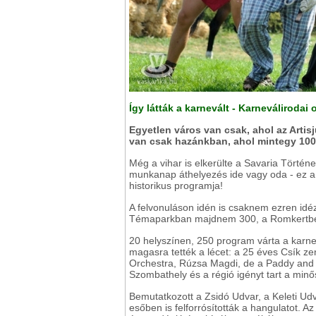
Így látták a karnevált - Karneválirodai 
Egyetlen város van csak, ahol az Artis
van csak hazánkban, ahol mintegy 100
Még a vihar is elkerülte a Savaria Történ
munkanap áthelyezés ide vagy oda - ez 
historikus programja!
A felvonuláson idén is csaknem ezren idéz
Témaparkban majdnem 300, a Romkertben
20 helyszínen, 250 program várta a karne
magasra tették a lécet: a 25 éves Csík 
Orchestra, Rúzsa Magdi, de a Paddy and th
Szombathely és a régió igényt tart a minő
Bemutatkozott a Zsidó Udvar, a Keleti Udva
esőben is felforrósították a hangulatot.