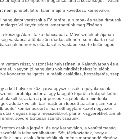
Eszter lejött a színpadról megtáncoltatta a közönséget - valami
t nem jöhetett létre, talán majd a következő karneválon.
i hangulatot varázsolt a Fő terére, a rumba- és salsa ritmusok
, melegszívű egyéniséget ismerhettünk meg Elsában.
" a kőszegi Ataru Taiko dobcsapat a Művészetek utcájában
önség vastapsa a többszöri ráadás ellenére sem akarta őket
iásainak humoros előadását is vastaps kísérte különleges
em vettem részt, viszont két helyszínen, a Kalandvárban és a
tem el. Nagyon jó hangulatú volt mindkét helyszín: előbbi
lve koncertet hallgatós, a másik családias, beszélgetős, szép
ogy a két helyszín közt járva egyszer csak a gólyalábasok
lszemű" próbálja ostorral egy látogató fejéről a kalapot leütni.
t alakult ki, aztán a pár perces kis játék után mindenki
égek adottak voltak, bár majdnem leesett az állam, amikor a
y db üdítő" kombinációért simán otthagytam közel négyezer
lra utazik egész napra messzebbről, pláne kisgyerekkel, annak
l ennie. Jövőre biztosan szendvicsezünk.
zettem csak a jegyért, és egy karneválon, a vasúttársaság
isszafelé is felhasználhattam. Sőt, tájékoztattak, hogy a
etünk. Igaz, csak körbesétáltunk, mégis maradandó élmény