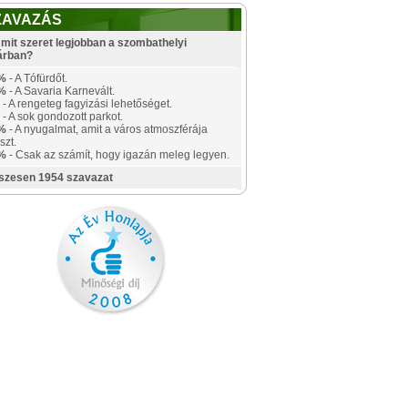
ZAVAZÁS
mit szeret legjobban a szombathelyi
árban?
%
- A Tófürdőt.
%
- A Savaria Karnevált.
- A rengeteg fagyizási lehetőséget.
- A sok gondozott parkot.
%
- A nyugalmat, amit a város atmoszférája
szt.
%
- Csak az számít, hogy igazán meleg legyen.
szesen 1954 szavazat