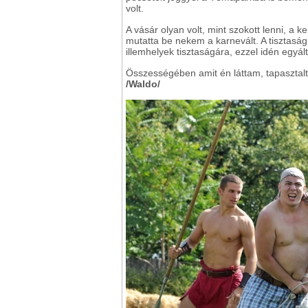
volt.
A vásár olyan volt, mint szokott lenni, a 
mutatta be nekem a karnevált. A tisztasá
illemhelyek tisztaságára, ezzel idén egyál
Összességében amit én láttam, tapasztalta
/Waldo/