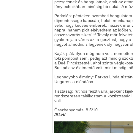
pezsgésnek és hangulatnak, amit az otta
fénytechnikában minőségibb dukál. A múz
Parkolás: pénteken szombati hangulatom v
díjmentessége kapcsán, holott munkanap v
vele, hogy kedves emberek, nézzék már v
napra, hanem picit eltévedtem az időben. 
összezavarás sikerült! Tavaly már felvetett
gyakorolja a város azt a gesztust, hogy a
nagyot álmodni, s legyenek oly nagyvonalú
Kaják-piák: ilyen még nem volt: nem ett
töki pompost sem, pedig azt mindig szok
a Deé Pincészetnél, ahol szinte végigkósto
Buti pálesz életmentő volt, mint mindig, s
Legnagyobb élmény:
Farkas Linda tűztán
Ungaresca előadása.
Tisztaság: rutinos fesztiválra járóként kij
rendszeresen találkoztam a köztisztasági 
volt.
Összbenyomás: 8.5/10
/BLH/