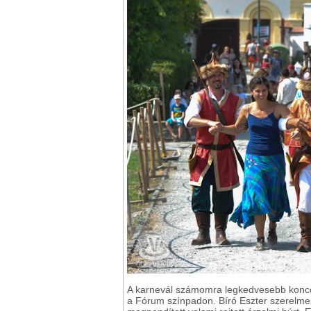
A karnevál számomra legkedvesebb koncer
a Fórum színpadon. Bíró Eszter szerelme