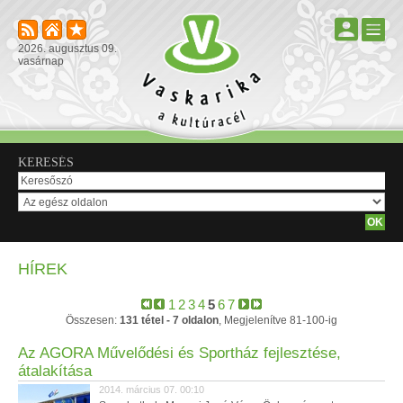
2026. augusztus 09.
vasárnap
KERESÉS
HÍREK
1
2
3
4
5
6
7
Összesen:
131 tétel - 7 oldalon
, Megjelenítve 81-100-ig
Az AGORA Művelődési és Sportház fejlesztése,
átalakítása
2014. március 07. 00:10