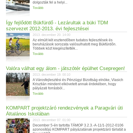
dolgozták fel a helyi...
Tovább
Így fejlődött Bükfürdő - Lezárultak a büki TDM
szervezet 2012-2013. évi fejlesztései
2013. december 20. 14:00
Az elmúlt két esztendőben tudatos fejlesztések és
beruházások sorozata valósulhatott meg Bükfürdőn.
Többek közt kiegészítették...
Tovább
Valóra válhat egy álom - játszótér épülhet Csepregen!
2013. december 19. 00:10
A Városfejlesztési és Pénzügyi Bizottság elnöke, Vlasich
Krisztián mindent elkövetett annak érdekében, hogy
pályázati forrásból...
Tovább
KOMPART projektzáró rendezvények a Paragvári úti
Általános Iskolában
2013. december 07. 01:00
December 5-én tartotta TÁMOP 3.2.3.-A-11/1-2012-0106
azonosítójú KOMPART pályázatának projektzáró tárlatát a