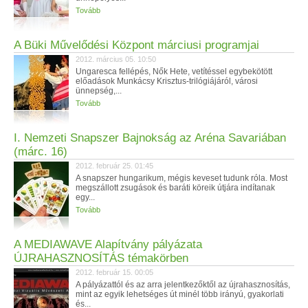
Tovább
A Büki Művelődési Központ márciusi programjai
2012. március 05. 10:50
Ungaresca fellépés, Nők Hete, vetítéssel egybekötött
előadások Munkácsy Krisztus-trilógiájáról, városi
ünnepség,...
Tovább
I. Nemzeti Snapszer Bajnokság az Aréna Savariában
(márc. 16)
2012. február 25. 01:45
A snapszer hungarikum, mégis keveset tudunk róla. Most
megszállott zsugások és baráti köreik útjára indítanak
egy...
Tovább
A MEDIAWAVE Alapítvány pályázata
ÚJRAHASZNOSÍTÁS témakörben
2012. február 15. 00:05
A pályázattól és az arra jelentkezőktől az újrahasznosítás,
mint az egyik lehetséges út minél több irányú, gyakorlati
és...