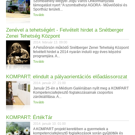
Szombathely Megyei Jogú Város Önkormányzata
támogatást nyert "A szombathelyi AGORA - Művelődési és
Sportház területi...
Tovább
Zenével a tehetségért - Felvételt hirdet a Snétberger
Zenei Tehetség Központ
2014. február 13. 09:00
A Felsőörsön működő Snétberger Zenei Tehetség Központ
felvételt hirdet a 2014 nyarán induló egy éves képzési
programjára. A...
Tovább
KOMPART: elindult a pályaorientációs előadássorozat
2014. január 27. 21:00
Január 25-én a Médium Galériában nyílt meg a KOMPART
Kompetenciafejlesztő foglakozásainak csoportos
zárókiállítása. A...
Tovább
KOMPART: ÉrtékTár
2014. január 10. 01:00
A KOMPART projekt keretében a gyermekek a
kompetenciafejlesztő foglalkozások során gyűjtötték és