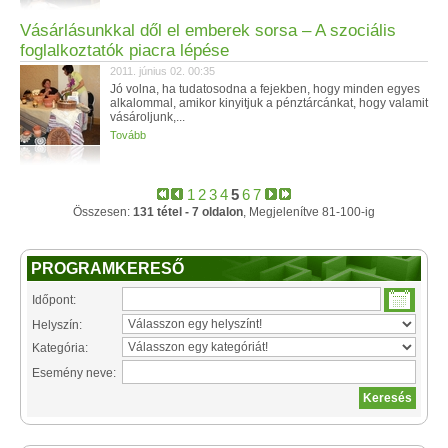
Vásárlásunkkal dől el emberek sorsa – A szociális
foglalkoztatók piacra lépése
2011. június 02. 00:35
Jó volna, ha tudatosodna a fejekben, hogy minden egyes
alkalommal, amikor kinyitjuk a pénztárcánkat, hogy valamit
vásároljunk,...
Tovább
1
2
3
4
5
6
7
Összesen:
131 tétel - 7 oldalon
, Megjelenítve 81-100-ig
PROGRAMKERESŐ
Időpont:
Helyszín:
Kategória:
Esemény neve: