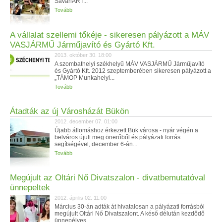
SavariART...
Tovább
A vállalat szellemi tőkéje - sikeresen pályázott a MÁV
VASJÁRMŰ Járműjavító és Gyártó Kft.
2013. október 30. 18:00
A szombathelyi székhelyű MÁV VASJÁRMŰ Járműjavító
és Gyártó Kft. 2012 szeptemberében sikeresen pályázott a
„TÁMOP Munkahelyi...
Tovább
Átadták az új Városházát Bükön
2012. december 07. 01:00
Újabb állomáshoz érkezett Bük városa - nyár végén a
belváros újult meg önerőből és pályázati forrás
segítségével, december 6-án...
Tovább
Megújult az Oltári Nő Divatszalon - divatbemutatóval
ünnepeltek
2012. április 02. 11:00
Március 30-án adták át hivatalosan a pályázati forrásból
megújult Oltári Nő Divatszalont. A késő délután kezdődő
ünnepélyes...