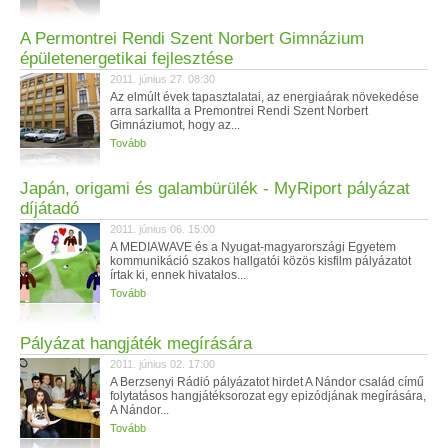
A Permontrei Rendi Szent Norbert Gimnázium
épületenergetikai fejlesztése
2011. június 27. 08:30
Az elmúlt évek tapasztalatai, az energiaárak növekedése
arra sarkallta a Premontrei Rendi Szent Norbert
Gimnáziumot, hogy az...
Tovább
Japán, origami és galambürülék - MyRiport pályázat
díjátadó
2011. június 06. 15:00
A MEDIAWAVE és a Nyugat-magyarországi Egyetem
kommunikáció szakos hallgatói közös kisfilm pályázatot
írtak ki, ennek hivatalos...
Tovább
Pályázat hangjáték megírására
2011. június 02. 17:00
A Berzsenyi Rádió pályázatot hirdet A Nándor család című
folytatásos hangjátéksorozat egy epizódjának megírására,
A Nándor...
Tovább