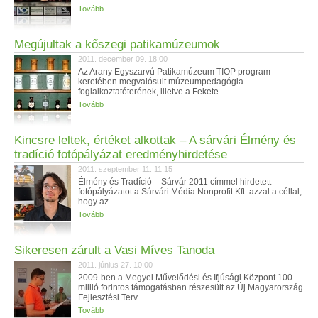
Tovább
Megújultak a kőszegi patikamúzeumok
2011. december 09. 18:00
Az Arany Egyszarvú Patikamúzeum TIOP program
keretében megvalósult múzeumpedagógia
foglalkoztatóterének, illetve a Fekete...
Tovább
Kincsre leltek, értéket alkottak – A sárvári Élmény és
tradíció fotópályázat eredményhirdetése
2011. szeptember 11. 11:15
Élmény és Tradíció – Sárvár 2011 címmel hirdetett
fotópályázatot a Sárvári Média Nonprofit Kft. azzal a céllal,
hogy az...
Tovább
Sikeresen zárult a Vasi Míves Tanoda
2011. június 27. 10:00
2009-ben a Megyei Művelődési és Ifjúsági Központ 100
millió forintos támogatásban részesült az Új Magyarország
Fejlesztési Terv...
Tovább