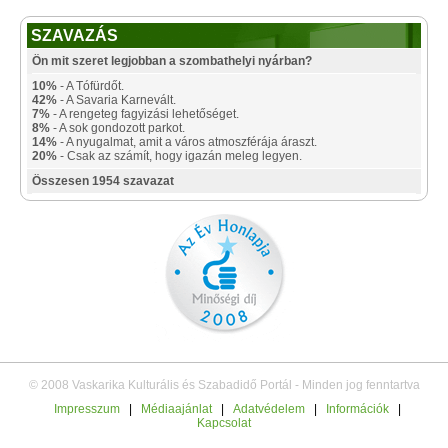
SZAVAZÁS
Ön mit szeret legjobban a szombathelyi nyárban?
10%
- A Tófürdőt.
42%
- A Savaria Karnevált.
7%
- A rengeteg fagyizási lehetőséget.
8%
- A sok gondozott parkot.
14%
- A nyugalmat, amit a város atmoszférája áraszt.
20%
- Csak az számít, hogy igazán meleg legyen.
Összesen 1954 szavazat
© 2008 Vaskarika Kulturális és Szabadidő Portál - Minden jog fenntartva
Impresszum
|
Médiaajánlat
|
Adatvédelem
|
Információk
|
Kapcsolat