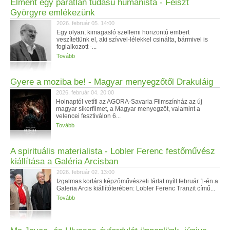
Elment egy páratlan tudású humanista - Feiszt
Györgyre emlékezünk
2026. február 05. 14:00
Egy olyan, kimagasló szellemi horizontú embert
veszítettünk el, aki szívvel-lélekkel csinálta, bármivel is
foglalkozott -...
Tovább
Gyere a moziba be! - Magyar menyegzőtől Drakuláig
2026. február 04. 20:00
Holnaptól vetíti az AGORA-Savaria Filmszínház az új
magyar sikerfilmet, a Magyar menyegzőt, valamint a
velencei fesztiválon 6...
Tovább
A spirituális materialista - Lobler Ferenc festőművész
kiállítása a Galéria Arcisban
2026. február 02. 13:00
Izgalmas kortárs képzőművészeti tárlat nyílt február 1-én a
Galeria Arcis kiállítóterében: Lobler Ferenc Tranzit című...
Tovább