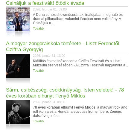
Csináljuk a fesztivált! ötödik évada
2026. február 01. 09:00
A Duna zenés showműsorának fináléjában megható és
drámai pillanatban, valamint táncban nem volt hiány. A
Csináljuk a...
Tovább
A magyar zongoraiskola története - Liszt Ferenctől
Cziffra Györgyig
2026. január 31. 13:00
Kiállítás és matinékoncert a Cziffra Fesztivál és a Liszt
Múzeum szervezésében - A Cziffra Fesztivál napjainkra a...
Tovább
Sárm, csibészség, csókkirályság, Isten veletek! - 78
éves korában elhunyt Fenyő Miklós
2026. január 31. 09:00
78 éves korában elhunyt Fenyő Miklós, a magyar rock and
roll ikonja és a Hungária együttes frontembere. Zenéje,
dalszövegei és...
Tovább