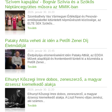
'Szívem kapujába' - Bognár Szilvia és a Szökős
Néptáncegyüttes műsora az MMIK-ban
2026. január 30. 16:20
Szombathely Vas Vármegyei Értékdíjjal és Pesovár-
emlékplakettel kitüntetett népművészeti közössége, az
ELTE SEK Szökős...
Tovább
Pataky Attila veheti át idén a Petőfi Zenei Díj
Életműdíját
2026. január 30. 15:45
Életpályája elismeréseként idén Pataky Attilát, az EDDA
Művek alapítóját és frontemberét tünteti ki a közmédia a
Petőfi Zenei...
Tovább
Elhunyt Kőszegi Imre dobos, zeneszerző, a magyar
dzsessz kiemelkedő alakja
2026. január 30. 11:20
Elhunyt Kőszegi Imre dobos, zeneszerző, a magyar
dzsessz kiemelkedő alakja. A Liszt Ferenc-díjas zenész,
aki számos...
Tovább