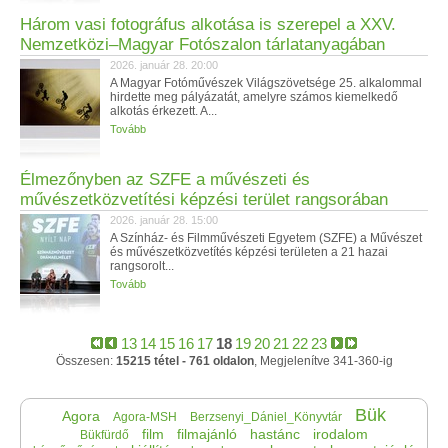
Három vasi fotográfus alkotása is szerepel a XXV.
Nemzetközi–Magyar Fotószalon tárlatanyagában
2026. január 28. 20:00
A Magyar Fotóművészek Világszövetsége 25. alkalommal
hirdette meg pályázatát, amelyre számos kiemelkedő
alkotás érkezett. A...
Tovább
Élmezőnyben az SZFE a művészeti és
művészetközvetítési képzési terület rangsorában
2026. január 28. 15:00
A Színház- és Filmművészeti Egyetem (SZFE) a Művészet
és művészetközvetítés képzési területen a 21 hazai
rangsorolt...
Tovább
13
14
15
16
17
18
19
20
21
22
23
Összesen:
15215 tétel - 761 oldalon
, Megjelenítve 341-360-ig
Bük
Agora
Agora-MSH
Berzsenyi_Dániel_Könyvtár
film
filmajánló
hastánc
irodalom
Bükfürdő