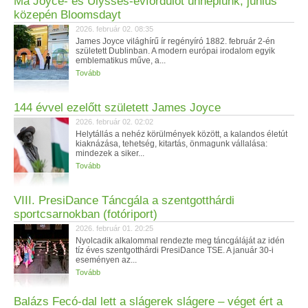
Ma Joyce- és Ulysses-évfordulót ünneplünk, június
közepén Bloomsdayt
2026. február 02. 08:35
James Joyce világhírű ír regényíró 1882. február 2-én
született Dublinban. A modern európai irodalom egyik
emblematikus műve, a...
Tovább
144 évvel ezelőtt született James Joyce
2026. február 02. 02:02
Helytállás a nehéz körülmények között, a kalandos életút
kiaknázása, tehetség, kitartás, önmagunk vállalása:
mindezek a siker...
Tovább
VIII. PresiDance Táncgála a szentgotthárdi
sportcsarnokban (fotóriport)
2026. február 01. 20:25
Nyolcadik alkalommal rendezte meg táncgáláját az idén
tíz éves szentgotthárdi PresiDance TSE. A január 30-i
eseményen az...
Tovább
Balázs Fecó-dal lett a slágerek slágere – véget ért a