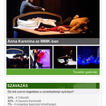
Anna Karenina az MMIK-ban
További galériák
SZAVAZÁS
Ön mit szeret legjobban a szombathelyi nyárban?
10%
- A Tófürdőt.
42%
- A Savaria Karnevált.
7%
- A rengeteg fagyizási lehetőséget.