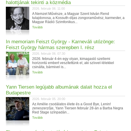
halottjának tekinti a közmédia
2026. február 06. 11:00
A Nemzet Művésze, a Magyar Szent István Rend
tulajdonosa, a Kossuth-díjas zongoraművész, karmester, a
Magyar Rádió Szimfonikus...
Tovább
In memoriam Feiszt György - Karneváli utózönge:
Feiszt György hármas szerepben I. rész
2026. február 06. 07:30
2026. február 4-én egy olyan, kimagasló szellemi
horizontú embert veszítettünk el, aki szívvel-lélekkel
csinálta, bármivel is...
Tovább
Yann Tiersen legújabb albumának dalait hozza el
Budapestre
2026. február 05. 20:00
Az Amélie csodálatos élete és a Good Bye, Lenin!
zeneszerzője, Yann Tiersen február 28-án a Barba Negra
Red Stage színpadán...
Tovább