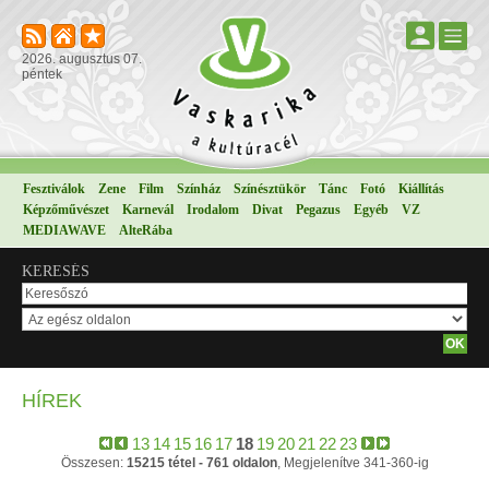
2026. augusztus 07.
péntek
Fesztiválok
Zene
Film
Színház
Színésztükör
Tánc
Fotó
Kiállítás
Képzőművészet
Karnevál
Irodalom
Divat
Pegazus
Egyéb
VZ
MEDIAWAVE
AlteRába
KERESÉS
HÍREK
13
14
15
16
17
18
19
20
21
22
23
Összesen:
15215 tétel - 761 oldalon
, Megjelenítve 341-360-ig