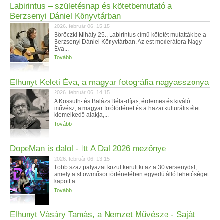
Labirintus – születésnap és kötetbemutató a
Berzsenyi Dániel Könyvtárban
2026. február 06. 15:15
Böröczki Mihály 25., Labirintus című kötetét mutatták be a
Berzsenyi Dániel Könyvtárban. Az est moderátora Nagy
Éva...
Tovább
Elhunyt Keleti Éva, a magyar fotográfia nagyasszonya
2026. február 06. 14:15
A Kossuth- és Balázs Béla-díjas, érdemes és kiváló
művész, a magyar fotótörténet és a hazai kulturális élet
kiemelkedő alakja,...
Tovább
DopeMan is dalol - Itt A Dal 2026 mezőnye
2026. február 06. 13:15
Több száz pályázat közül került ki az a 30 versenydal,
amely a showműsor történetében egyedülálló lehetőséget
kapott a...
Tovább
Elhunyt Vásáry Tamás, a Nemzet Művésze - Saját