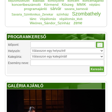
kiállítás
koncert
koncertajánló
képzőművészet
komolyzene
koncertbeszámoló
Körmend
Kőszeg
MMIK
néptánc
sárvár
programajánló
savaria_karnevál
Szombathely
színház
Savaria_Szimfonikus_Zenekar
tánc
Végállomás
végállomás_klub
zene
Weöres_Sándor_Színház
PROGRAMKERESŐ
Időpont:
Helyszín:
Kategória:
Esemény neve:
GALÉRIA AJÁNLÓ