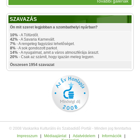
További galériák
SZAVAZÁS
Ön mit szeret legjobban a szombathelyi nyárban?
10%
- A Tófürdőt.
42%
- A Savaria Karnevált.
7%
- A rengeteg fagyizási lehetőséget.
8%
- A sok gondozott parkot.
14%
- A nyugalmat, amit a város atmoszférája áraszt.
20%
- Csak az számít, hogy igazán meleg legyen.
Összesen 1954 szavazat
© 2008 Vaskarika Kulturális és Szabadidő Portál - Minden jog fenntartva
Impresszum
|
Médiaajánlat
|
Adatvédelem
|
Információk
|