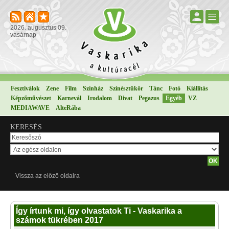
2026. augusztus 09.
vasárnap
Fesztiválok
Zene
Film
Színház
Színésztükör
Tánc
Fotó
Kiállítás
Képzőművészet
Karnevál
Irodalom
Divat
Pegazus
Egyéb
VZ
MEDIAWAVE
AlteRába
KERESÉS
Vissza az előző oldalra
Így írtunk mi, így olvastatok Ti - Vaskarika a
számok tükrében 2017