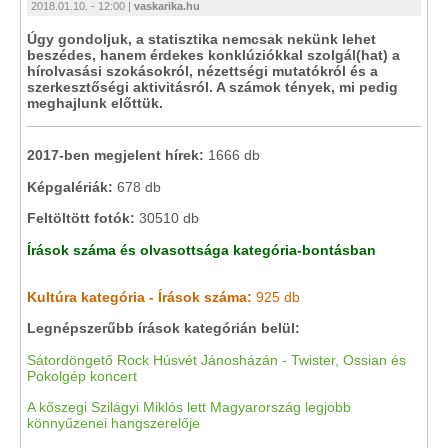
2018.01.10. - 12:00 |
vaskarika.hu
Úgy gondoljuk, a statisztika nemcsak nekünk lehet
beszédes, hanem érdekes konklúziókkal szolgál(hat) a
hírolvasási szokásokról, nézettségi mutatókról és a
szerkesztőségi aktivitásról. A számok tények, mi pedig
meghajlunk előttük.
2017-ben megjelent hírek:
1666 db
Képgalériák:
678 db
Feltöltött fotók:
30510 db
Írások száma és olvasottsága kategória-bontásban
Kultúra kategória
- Írások száma:
925 db
Legnépszerűbb írások kategórián belül:
Sátordöngető Rock Húsvét Jánosházán - Twister, Ossian és
Pokolgép koncert
A kőszegi Szilágyi Miklós lett Magyarország legjobb
könnyűzenei hangszerelője