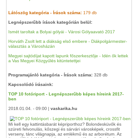
Látószög kategória - Írások száma:
179 db
Legnépszerűbb írások kategórián belül:
Ismét taroltak a Bolyai gólyái - Városi Gólyaavató 2017
Horváth Zsolt lett a diákság első embere - Diákpolgármester-
választás a Városházán
Megyei sajtódíjat kapott lapunk főszerkesztője - Idén ők lettek
a Vas Megyei Közgyűlés kitüntetettjei
Programajánló kategória - Írások száma:
328 db
Kapcsolódó írásaink:
TOP 10 fotóriport - Legnépszerűbb képes híreink 2017-
ben
2018.01.04. - 09:00 |
vaskarika.hu
Mi kell egy kattintásbarát képriporthoz? Bolondesküvők és
szüreti felvonulás, kőszegi és sárvári városképek, crossfit
verseny, tánc világnapja, az emlékmű és az arborétum. Az