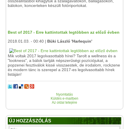
összeállításból kihagytuk a szalagavatókon, ballagásokon,
bálokon, koncerteken készült fotóriportokat.
Best of 2017 - Erre kattintottak legtöbben az előző évben
2018.01.03. - 00:40 |
Büki László 'Harlequin'
Mik voltak 2017 legolvasottabb hírei? Tarolt a wellness és a
"lookness", a bálok tartják népszerűségi pozíciójukat, a
popzenei fesztiválok kissé visszaestek, de irodalom, rockzene
és modern tánc is szerepel a 2017-es legolvasottabb hírek
listáján!
Nyomtatás
Küldés e-mailben
Az oldal tetejére
ÚJ HOZZÁSZÓLÁS