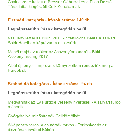
Csak a zene kellett a Presser Gáborral és a Fitos Dezső
Társulattal kiegészült Csík Zenekarnak
Életmód kategória - Írások száma:
140 db
Legnépszerűbb írások kategórián belül:
Vasi lány lett Miss Bikini 2017 - Stankovics Beáta a sárvári
Spirit Hotelben kápráztatta el a zsűrit
Mesél majd az utókor az Asszonyfarsangról - Büki
Asszonyfarsang 2017
A bál új fénye - Impozáns környezetben rendezték meg a
Fürdőbált
Szabadidő kategória - Írások száma:
94 db
Legnépszerűbb írások kategórián belül:
Megvannak az Év Fürdője verseny nyertesei - A sárvári fürdő
második
Gyógyhellyé minősítették Celldömölköt
A káposzta toros, a csütörtök torkos - Torkoskodás az
disznónak javából Bükön