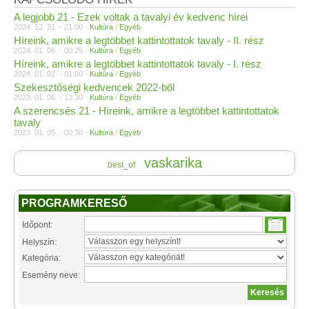
A legjobb 21 - Ezek voltak a tavalyi év kedvenc hírei
2024. 12. 31. - 21:00 -
Kultúra
/
Egyéb
Híreink, amikre a legtöbbet kattintottatok tavaly - II. rész
2024. 01. 06. - 00:25 -
Kultúra
/
Egyéb
Híreink, amikre a legtöbbet kattintottatok tavaly - I. rész
2024. 01. 02. - 01:00 -
Kultúra
/
Egyéb
Szekesztőségi kedvencek 2022-ből
2023. 01. 06. - 13:30 -
Kultúra
/
Egyéb
A szerencsés 21 - Híreink, amikre a legtöbbet kattintottatok
tavaly
2023. 01. 05. - 00:30 -
Kultúra
/
Egyéb
vaskarika
best_of
PROGRAMKERESŐ
Időpont:
Helyszín:
Kategória:
Esemény neve: