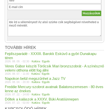
TOVÁBBI HÍREK
Fejdíszparádé - XXXIII. Barokk Esküvő a győri Dunakapu
téren
2026. 08. 09. - 02:30 -
Kultúra
/
Egyéb
Veres Gábor készíti Törőcsik Mari bronzszobrát - A színésznő
velemi otthona előtt fog állni
2026. 08. 07. - 11:00 -
Kultúra
/
Egyéb
Napokon belül megszűnhet a Jazz TV
2026. 08. 04. - 20:30 -
Kultúra
/
Egyéb
Freddie Mercury-szobrot avatnak Balatonszemesen - 80 éves
lenne az énekes
2026. 07. 22. - 14:00 -
Kultúra
/
Egyéb
Dőltek a kalászok a XXXV. Büki Aratóünnepen
2026. 07. 13. - 02:00 -
Kultúra
/
Egyéb
KAPCSOLÓDÓ HÍREK