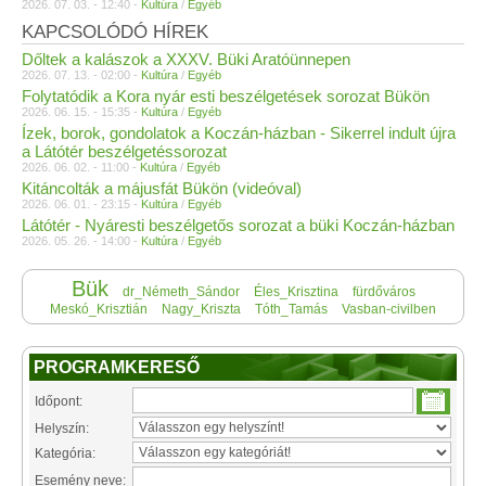
2026. 07. 03. - 12:40 -
Kultúra
/
Egyéb
KAPCSOLÓDÓ HÍREK
Dőltek a kalászok a XXXV. Büki Aratóünnepen
2026. 07. 13. - 02:00 -
Kultúra
/
Egyéb
Folytatódik a Kora nyár esti beszélgetések sorozat Bükön
2026. 06. 15. - 15:35 -
Kultúra
/
Egyéb
Ízek, borok, gondolatok a Koczán-házban - Sikerrel indult újra
a Látótér beszélgetéssorozat
2026. 06. 02. - 11:00 -
Kultúra
/
Egyéb
Kitáncolták a májusfát Bükön (videóval)
2026. 06. 01. - 23:15 -
Kultúra
/
Egyéb
Látótér - Nyáresti beszélgetős sorozat a büki Koczán-házban
2026. 05. 26. - 14:00 -
Kultúra
/
Egyéb
Bük
dr_Németh_Sándor
Éles_Krisztina
fürdőváros
Meskó_Krisztián
Nagy_Kriszta
Tóth_Tamás
Vasban-civilben
PROGRAMKERESŐ
Időpont:
Helyszín:
Kategória:
Esemény neve: