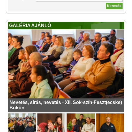
GALÉRIA AJÁNLÓ
Nevetés, sírás, nevetés - XII. Sok-szín-Feszt(ecske)
Bükön