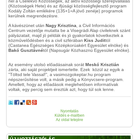
nél a Cselekvő Közösségek, az aktív közösségi szerepvállalás
(Közösségek Hete) és az ifjúsági közösségfejlesztő program
Kodály Zoltán emlékére (135+1=A jövő zenéje) programok
kerülnek megrendezésre.
A kávészünet után
Nagy Krisztina
, a Civil Információs
Centrum vezetője mutatta be a Visegrádi Alap civileknek szánt
pályázatait, majd jó példák és jó gyakorlatok következtek a
közművelődésben és a civil szférában
Kiss Judit
tól
(Castanea Egészséges Középkorúakért Egyesület elnöke) és
Bakó Gusztávné
tól (Napsugár Közhasznú Egyesület elnöke).
Az esemény utolsó előadásainak sorát
Meskó Krisztián
zárta, aki saját projektjeit ismertette. Ezek közül az egyik a
"Töltsd tele Vassal!", a vasimozgokeptar.hu program
népszerűsítése volt, a másik pedig a Könyvcsere-program.
Amellett, hogy az előadások meglehetősen informatívak
voltak, egy percig sem éreztük azt, hogy túl sok lenne.
Nyomtatás
Küldés e-mailben
Az oldal tetejére