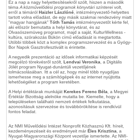
Ez a nap a nagy helyettesítésekről szólt, hiszen a második
téma
A közművelődési programok könyvtári színterei
volt,
erről a témáról
Haizler Lászlóné
, intézményvezető-helyettes
tartott volna előadást, de egy másik szakmai rendezvény miatt
"magyar hangjának"
Tóth Tamás
intézményvezetőt kérte fel,
aki először bemutatta a helyi könyvtárat, és az
Olvasószemüveg programot, majd a saját, KulturWellness -
kultúra, szórakozás Bükön című előadását is megtartotta.
Utóbbi többek közt a komplex programszervezést és a Gyógy-
Bor Napok Gasztrofesztivált is érintette.
A negyedik prezentáció az idősek informatikai képzését
megcélzó törekvésről szólt,
Lendvai Veronika
, a Digitális
Jólét program Nyugat-dunántúli vezetőjének
tolmácsolásában. Itt a cél az, hogy minél több nyugdíjas
ismerhesse meg a számítógépek és az internet nyújtotta
lehetőségéket a program keretében.
A Helyi értéktárak munkáját
Kerekes Ferenc Béla
, a Megyei
Értéktár Bizottság alelnöke mutatta be. Kiemelte, hogy a
településeken található nemzeti értékek felkutatása,
azonosításuk szervezése és továbbörökítése is rendkívül
fontos feladat.
Az NMI Művelődési Intézet Nonprofit Közhasznú Kft. híreit,
kezdeményezéseit és eredményeit már
Éles Krisztina
, a
Nyugat-Magyarországi Központ vezetője ismertette. Az NMI-