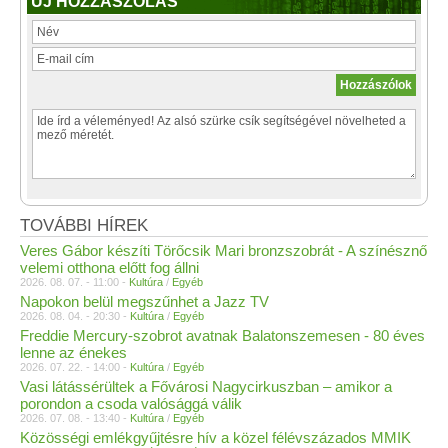
ÚJ HOZZÁSZÓLÁS
TOVÁBBI HÍREK
Veres Gábor készíti Törőcsik Mari bronzszobrát - A színésznő
velemi otthona előtt fog állni
2026. 08. 07. - 11:00 -
Kultúra
/
Egyéb
Napokon belül megszűnhet a Jazz TV
2026. 08. 04. - 20:30 -
Kultúra
/
Egyéb
Freddie Mercury-szobrot avatnak Balatonszemesen - 80 éves
lenne az énekes
2026. 07. 22. - 14:00 -
Kultúra
/
Egyéb
Vasi látássérültek a Fővárosi Nagycirkuszban – amikor a
porondon a csoda valósággá válik
2026. 07. 08. - 13:40 -
Kultúra
/
Egyéb
Közösségi emlékgyűjtésre hív a közel félévszázados MMIK