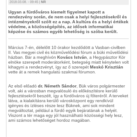
2018.03.08. - 09:45 |
NR
Ugyan a fürdőváros kiemelt figyelmet kapott a
rendezvény során, de nem csak a helyi fejlesztésekről és
intézményekről szólt ez a nap. A kultúra és a helyi értékek
védelme, a közösségépítés, az idősek informatikai
képzése és számos egyéb lehetőség is szóba került.
Március 7-én, délelőtt 10 órakor kezdődött a Vasban-civilben
II. Vas megyei civil és közművelődési fórum a büki művelődési
házban. Bár a meghívón
Kovács István
, a Hegypásztor Kör
elnöke szerepelt moderátorként, betegség miatt kénytelen volt
kihagyni a rendezvényt, így az ő szerepét
Meskó Krisztián
vette át a remek hangulatú szakmai fórumon.
Az első előadó
dr. Németh Sándor
, Bük város polgármester
volt, aki a városban megvalósuló és előkészítésre kerülő
fejlesztésekről beszélt, így a fürdőváros új főteréről. A terveket
látva, a kialakításra kerülő városközpont egy rendkívül
igényes és ízléses része lesz Büknek, ami sok mindent
megváltoztat, például a fürdő egyik bejáratának a helyét.
Viszont a tér maga egy jól használható közösségi hely lesz,
ami számos lehetőséget hordoz magában.