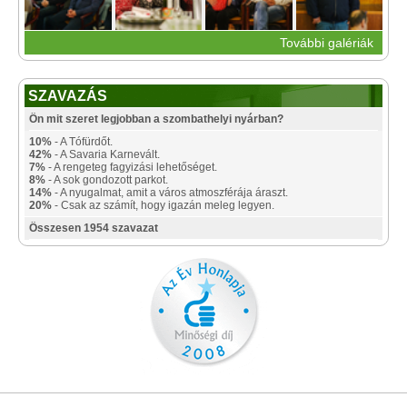
További galériák
SZAVAZÁS
Ön mit szeret legjobban a szombathelyi nyárban?
10%
- A Tófürdőt.
42%
- A Savaria Karnevált.
7%
- A rengeteg fagyizási lehetőséget.
8%
- A sok gondozott parkot.
14%
- A nyugalmat, amit a város atmoszférája áraszt.
20%
- Csak az számít, hogy igazán meleg legyen.
Összesen 1954 szavazat