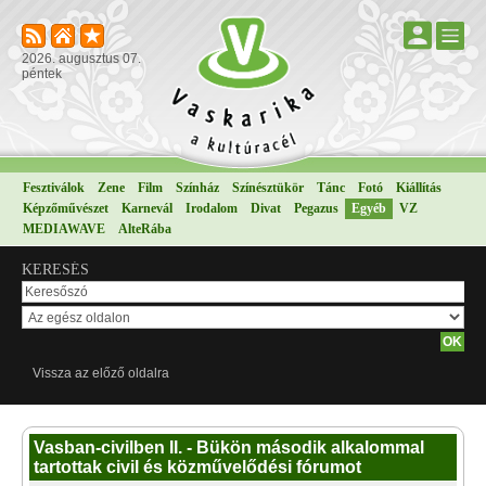
2026. augusztus 07.
péntek
Fesztiválok
Zene
Film
Színház
Színésztükör
Tánc
Fotó
Kiállítás
Képzőművészet
Karnevál
Irodalom
Divat
Pegazus
Egyéb
VZ
MEDIAWAVE
AlteRába
KERESÉS
Vissza az előző oldalra
Vasban-civilben II. - Bükön második alkalommal
tartottak civil és közművelődési fórumot