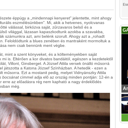
Es
tészete éppúgy a „mindennapi kenyeret" jelentette, mint ahogy
turális eszmélésünkben". Mi, akik a hetvenes, nyolcvanas
őtté válással, birkózva saját, zűrzavaros belső és a
G
ülső világgal, lázasan kapaszkodtunk azokba a szavakba,
ák számunkra azt, ami belénk szorult. Ahogy azt a „rohadt
n. Feloldódtunk a blues zenében és mantraként mormoltuk a
lálása nem csak bennünk ment végbe.
át, mint a szent könyveket, és a költeményekben saját
 mi is. Eltérően a kor divatos bandáitól, egészen a kezdetektől
ilát, Villont, Ginsberget. A József Attila versek önálló műsorrá
 játszotta a Katona József Színházban. A hetedik - ezen a
t műsorra. Ezt a mostanit pedig, melyet Vidnyánszky Attila
s bocsánat
címmel adja elő az ország minden pontján: 12-én a
ár erre az előadásra rég nem kapható a nagy érdeklődés
rosban még.
An