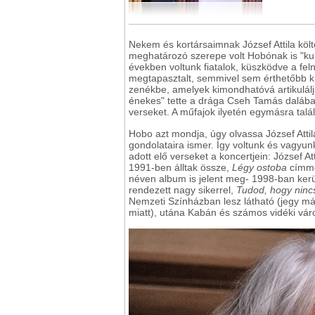
Nekem és kortársaimnak József Attila köl
meghatározó szerepe volt Hobónak is "kul
években voltunk fiatalok, küszködve a feln
megtapasztalt, semmivel sem érthetőbb k
zenékbe, amelyek kimondhatóvá artikulálj
énekes" tette a drága Cseh Tamás dalába
verseket. A műfajok ilyetén egymásra ta
Hobo azt mondja, úgy olvassa József Attil
gondolataira ismer. Így voltunk és vagyunk
adott elő verseket a koncertjein: József Att
1991-ben álltak össze,
Légy ostoba
címmel
néven album is jelent meg- 1998-ban kerül
rendezett nagy sikerrel,
Tudod, hogy ninc
Nemzeti Színházban lesz látható (jegy m
miatt), utána Kabán és számos vidéki vá