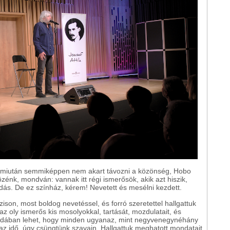
, miután semmiképpen nem akart távozni a közönség, Hobo
közénk, mondván: vannak itt régi ismerősök, akik azt hiszik,
ás. De ez színház, kérem! Nevetett és mesélni kezdett.
zison, most boldog nevetéssel, és forró szeretettel hallgattuk
z oly ismerős kis mosolyokkal, tartását, mozdulatait, és
sudában lehet, hogy minden ugyanaz, mint negyvenegynéhány
 az idő, úgy csüngtünk szavain. Hallgattuk meghatott mondatait,