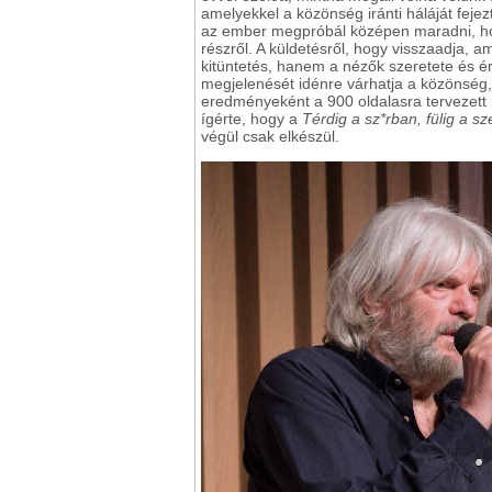
amelyekkel a közönség iránti háláját fejez
az ember megpróbál középen maradni, hog
részről. A küldetésről, hogy visszaadja, a
kitüntetés, hanem a nézők szeretete és é
megjelenését idénre várhatja a közönség, 
eredményeként a 900 oldalasra tervezett 
ígérte, hogy a
Térdig a sz*rban, fülig a s
végül csak elkészül.