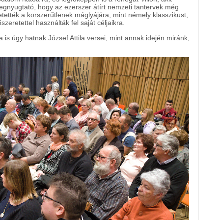
Megnyugtató, hogy az ezerszer átírt nemzeti tantervek még
 vetették a korszerűtlenek máglyájára, mint némely klasszikust,
zeretettel használták fel saját céljaikra.
is úgy hatnak József Attila versei, mint annak idején miránk,