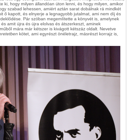
te ki, hogy milyen állandóan úton lenni, és hogy milyen, amikor
y szabad lehessen, amiért aztán sarat dobálnak rá mindkét
mit ő kapott, és elnyerje a legnagyobb jutalmat, ami nem díj és
rdeklődése. Pár szóban megemlítette a könyvét is, amelynek
és amit újra és újra elolvas és átszerkeszt, aminek
műből mára már kétszer is kivágott kétszáz oldalt. Nevetve
zeretetben
kötet, ami egyrészt önéletrajz, másrészt korrajz is,