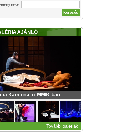
emény neve:
ALÉRIA AJÁNLÓ
na Karenina az MMIK-ban
További galériák