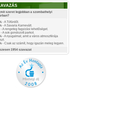
ZAVAZÁS
mit szeret legjobban a szombathelyi
árban?
%
- A Tófürdőt.
%
- A Savaria Karnevált.
- A rengeteg fagyizási lehetőséget.
- A sok gondozott parkot.
%
- A nyugalmat, amit a város atmoszférája
szt.
%
- Csak az számít, hogy igazán meleg legyen.
szesen 1954 szavazat