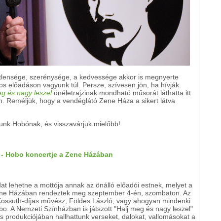
etlensége, szerénysége, a kedvessége akkor is megnyerte
s előadáson vagyunk túl. Persze, szívesen jön, ha hívják.
eg és nagy leszel
önéletrajzinak mondható műsorát láthatta itt
. Reméljük, hogy a vendéglátó Zene Háza a sikert látva
nunk Hobónak, és visszavárjuk mielőbb!
 - Hobo koncertje a Zene Házában
t lehetne a mottója annak az önálló előadói estnek, melyet a
ene Házában rendeztek meg szeptember 4-én, szombaton. Az
Kossuth-díjas művész, Földes László, vagy ahogyan mindenki
bo. A Nemzeti Színházban is játszott "Halj meg és nagy leszel"
 produkciójában hallhattunk verseket, dalokat, vallomásokat a