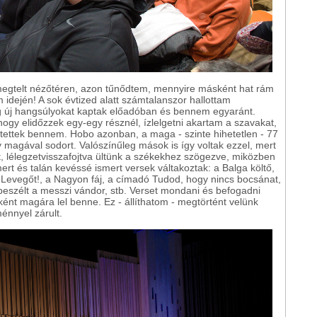
megtelt nézőtéren, azon tűnődtem, mennyire másként hat rám
m idején! A sok évtized alatt számtalanszor hallottam
g új hangsúlyokat kaptak előadóban és bennem egyaránt.
hogy elidőzzek egy-egy résznél, ízlelgetni akartam a szavakat,
ltettek bennem. Hobo azonban, a maga - szinte hihetetlen - 77
y magával sodort. Valószínűleg mások is így voltak ezzel, mert
, lélegzetvisszafojtva ültünk a székekhez szögezve, miközben
ert és talán kevéssé ismert versek váltakoztak: a Balga költő,
 Levegőt!, a Nagyon fáj, a címadó Tudod, hogy nincs bocsánat,
eszélt a messzi vándor, stb. Verset mondani és befogadni
ként magára lel benne. Ez - állíthatom - megtörtént velünk
énnyel zárult.