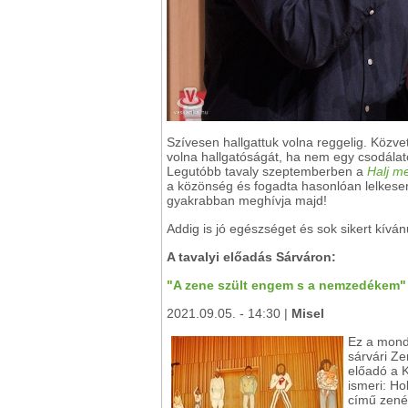
Szívesen hallgattuk volna reggelig. Közv
volna hallgatóságát, ha nem egy csodálato
Legutóbb tavaly szeptemberben a
Halj m
a közönség és fogadta hasonlóan lelkesen
gyakrabban meghívja majd!
Addig is jó egészséget és sok sikert kívá
A tavalyi előadás Sárváron:
"A zene szült engem s a nemzedékem"
2021.09.05. - 14:30 |
Misel
Ez a monda
sárvári Z
előadó a 
ismeri: Ho
című zenés