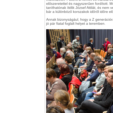
előszeretettel és nagyszerűen fordított. 
taníthatónak ítélik József Attilát, és nem
bár a különböző korszakok időről időre elős
Annak bizonyságául, hogy a Z generációra 
jó pár fiatal foglalt helyet a teremben.