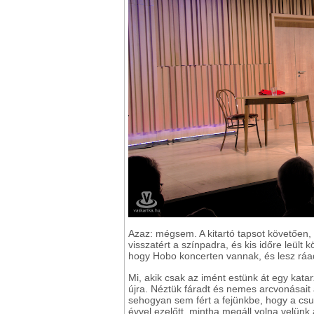
Azaz: mégsem. A kitartó tapsot követően
visszatért a színpadra, és kis időre leült 
hogy Hobo koncerten vannak, és lesz ráad
Mi, akik csak az imént estünk át egy katar
újra. Néztük fáradt és nemes arcvonásait a
sehogyan sem fért a fejünkbe, hogy a c
évvel ezelőtt, mintha megáll volna velünk