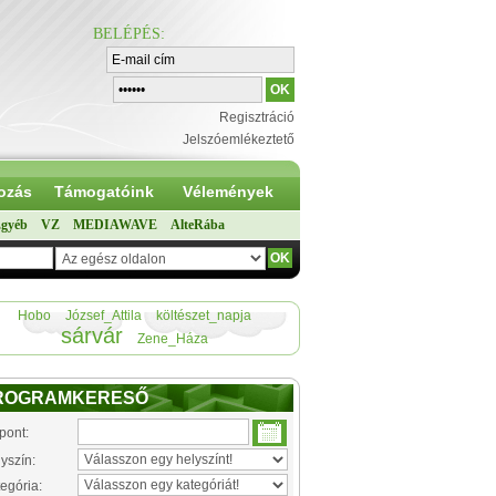
BELÉPÉS
:
Regisztráció
Jelszóemlékeztető
ozás
Támogatóink
Vélemények
gyéb
VZ
MEDIAWAVE
AlteRába
Hobo
József_Attila
költészet_napja
sárvár
Zene_Háza
ROGRAMKERESŐ
pont:
yszín:
egória: