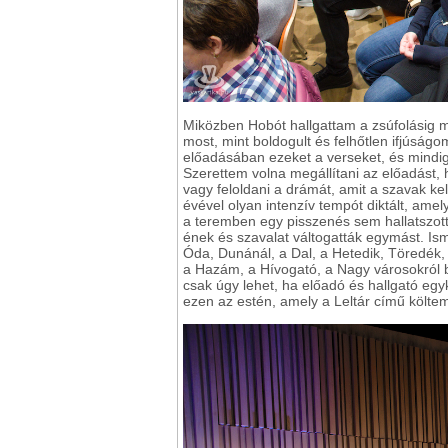
Miközben Hobót hallgattam a zsúfolásig 
most, mint boldogult és felhőtlen ifjúságo
előadásában ezeket a verseket, és mindi
Szerettem volna megállítani az előadást, 
vagy feloldani a drámát, amit a szavak ke
évével olyan intenzív tempót diktált, amel
a teremben egy pisszenés sem hallatszott
ének és szavalat váltogatták egymást. Ism
Óda, Dunánál, a Dal, a Hetedik, Töredék,
a Hazám, a Hívogató, a Nagy városokról b
csak úgy lehet, ha előadó és hallgató egy
ezen az estén, amely a Leltár című költem