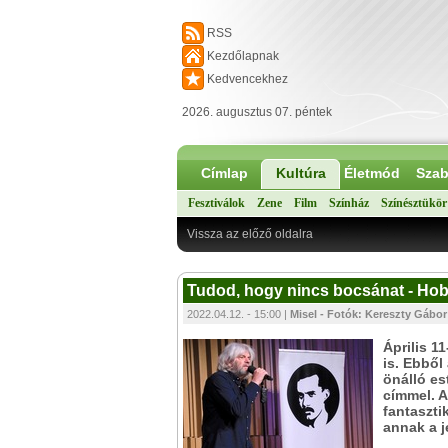
RSS
Kezdőlapnak
Kedvencekhez
2026. augusztus 07. péntek
Címlap
Kultúra
Életmód
Szab
Fesztiválok
Zene
Film
Színház
Színésztükör
Vissza az előző oldalra
Tudod, hogy nincs bocsánat - Hobo
2022.04.12. - 15:00 |
Misel - Fotók: Kereszty Gábor
Április 1
is. Ebből
önálló es
címmel. A
fantaszti
annak a j