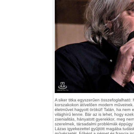
A siker titka egyszerűen összefoglalható:
korszakokon átívelően modern műveinek. 3
életművet hagyott örökül! Talán, ha nem 
világhírű lenne. Bár az is lehet, hogy ez
zsenialitás, hányatott gyerekkor, meg nem 
szerelmek, társadalmi problémák éppúgy fo
Lázas igyekezettel gyűjtött magába tudás
művészetét. Főként a német és francia irod