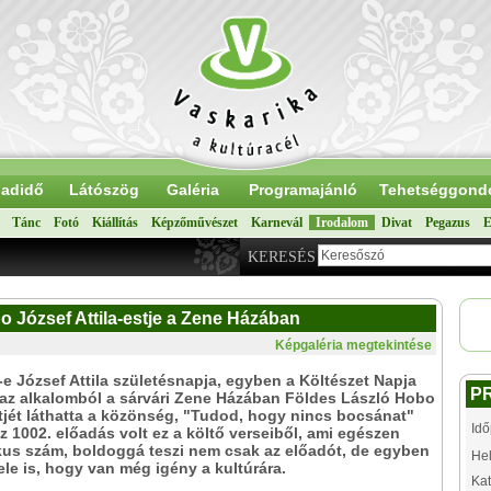
adidő
Látószög
Galéria
Programajánló
Tehetséggond
Tánc
Fotó
Kiállítás
Képzőművészet
Karnevál
Irodalom
Divat
Pegazus
E
KERESÉS
 József Attila-estje a Zene Házában
Képgaléria megtekintése
1-e József Attila születésnapja, egyben a Költészet Napja
P
 az alkalomból a sárvári Zene Házában Földes László Hobo
tjét láthatta a közönség, "Tudod, hogy nincs bocsánat"
Idő
z 1002. előadás volt ez a költő verseiből, ami egészen
kus szám, boldoggá teszi nem csak az előadót, de egyben
Hel
ele is, hogy van még igény a kultúrára.
Kat