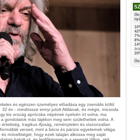
S
Ön 
ny
10
42
7%
8%
14
ára
20
Ös
 hiteles és egészen személyes előadása egy zseniális költő
2 év - mindössze ennyi jutott Attilának, és mégis, micsoda
egy kis ország aprócska népének nyelvén írt volna, ma
ek a gondolatok más tájékon meg sem születhettek volna. A
értettség, tragikus ifjúság, reménytelen és viszonzatlan
rmálták verseit, mint a bécsi és párizsi egyetemek világa.
t és műveltséget, hogy ezek talaján alkossa meg saját
alom hatott rá, és legfőképpen is a renegát Villon, akit