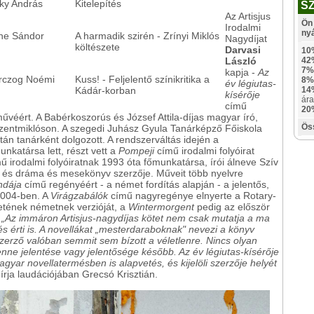
sky András
Kitelepítés
S
Az Artisjus
Ön 
Irodalmi
ny
ne Sándor
A harmadik szirén - Zrínyi Miklós
Nagydíjat
költészete
Darvasi
10
László
42
7%
kapja -
Az
rczog Noémi
Kuss! - Feljelentő színikritika a
8%
év légiutas-
Kádár-korban
14
kísérője
ára
című
20
tművéért. A Babérkoszorús és József Attila-díjas magyar író,
Ös
szentmiklóson. A szegedi Juhász Gyula Tanárképző Főiskola
n tanárként dolgozott. A rendszerváltás idején a
nkatársa lett, részt vett a
Pompeji
című irodalmi folyóirat
ű irodalmi folyóiratnak 1993 óta főmunkatársa, írói álneve Szív
s és dráma és mesekönyv szerzője. Műveit több nyelvre
ndája
című regényéért - a német fordítás alapján - a jelentős,
 2004-ben. A
Virágzabálók
című nagyregénye elnyerte a Rotary-
etének németnek verzióját, a
Wintermorgent
pedig az először
.
„Az immáron Artisjus-nagydíjas kötet nem csak mutatja a ma
 és érti is. A novellákat „mesterdaraboknak" nevezi a könyv
zerző valóban semmit sem bízott a véletlenre. Nincs olyan
nne jelentése vagy jelentősége később. Az év légiutas-kísérője
yar novellatermésben is alapvetés, és kijelöli szerzője helyét
 írja laudációjában Grecsó Krisztián.