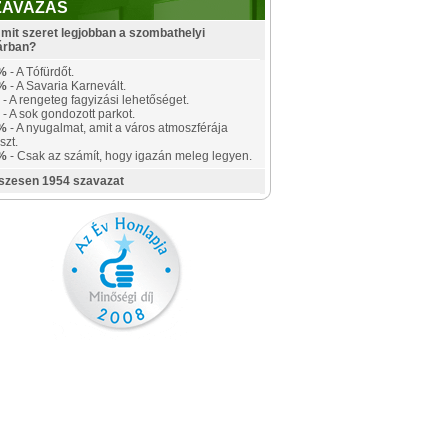
ZAVAZÁS
mit szeret legjobban a szombathelyi
árban?
%
- A Tófürdőt.
%
- A Savaria Karnevált.
- A rengeteg fagyizási lehetőséget.
- A sok gondozott parkot.
%
- A nyugalmat, amit a város atmoszférája
szt.
%
- Csak az számít, hogy igazán meleg legyen.
szesen 1954 szavazat