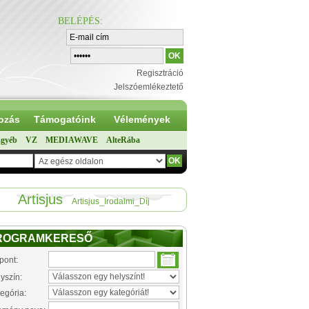
BELÉPÉS
:
Regisztráció
Jelszóemlékeztető
ozás
Támogatóink
Vélemények
gyéb
VZ
MEDIAWAVE
AlteRába
Artisjus
Artisjus_Irodalmi_Díj
ROGRAMKERESŐ
pont:
yszín:
egória: