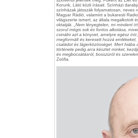
Korunk, Látó közli írásait. Színházi darabj
színházak játsszák folyamatosan, neves 
Magyar Rádió, valamint a bukaresti Radi
világszerte ismert, az általa megalkotott
oktatják.
„Nem lényegtelen, mi mindent írt,
szorul mégis sok és fontos alkotása, mive
csinálni azt a könyvet, amelyre egész írói 
megformált és keresett hozzá emlékeket, 
családot és lágerközösséget. Mert hiába 
története pedig arra késztet minket, kezd
és megbocsátásról, bosszúról és szerelem
Zsófia.