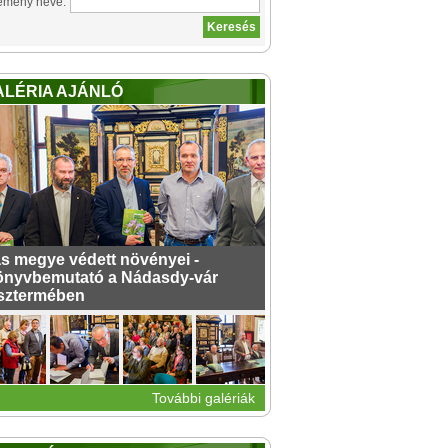
emény neve:
ALÉRIA AJÁNLÓ
s megye védett növényei -
nyvbemutató a Nádasdy-vár
sztermében
További galériák