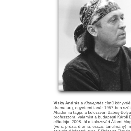
Visky András
a
Kitelepítés
című könyvéért 
dramaturg, egyetemi tanár 1957-ben szül
Akadémia tagja, a kolozsvári Babeş-Bol
professzora, valamint a budapesti Károli
előadója. 2008-tól a kolozsvári Állami Ma
(vers, próza, dráma, esszé, tanulmány) mag
szlovénul jelentek meg. Főként az Élet és