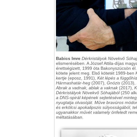
Babics Imre
Dérkristályok Növekvő Sóha
elismerésében. A József Attila-díjas mag
érettségizett, 1999 óta Bakonyszücsön él
kötete jelent meg. Első kötetét 1989-ben
kertje
(eposz, 1991),
Két lépés a függőhí
Hármashatár-heg
(2007),
Gnózis
(2013),
Abrak a vadnak, ablak a vaknak
(2017),
K
Dérkristályok Növekvő Sóhajából
(250 alka
a DNS-spirál képének sejtetésével mintegy
nyugtatja olvasóját. Műve bravúros módon 
és erkölcsi apokalipszis súlyosságából, te
ugyanakkor művét valamely önfeledt remé
méltatásában.