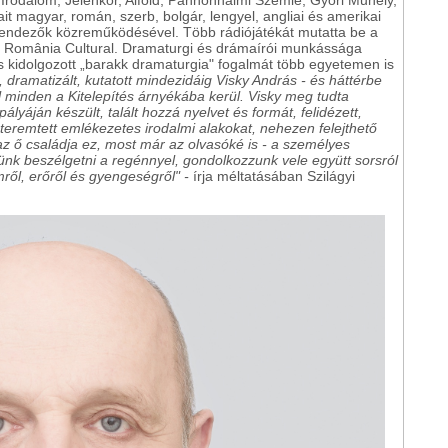
ait magyar, román, szerb, bolgár, lengyel, angliai és amerikai
rendezők közreműködésével. Több rádiójátékát mutatta be a
o România Cultural. Dramaturgi és drámaírói munkássága
 és kidolgozott „barakk dramaturgia" fogalmát több egyetemen is
 dramatizált, kutatott mindezidáig Visky András - és háttérbe
l minden a Kitelepítés árnyékába kerül. Visky meg tudta
pályáján készült, talált hozzá nyelvet és formát, felidézett,
teremtett emlékezetes irodalmi alakokat, nehezen felejthető
az ő családja ez, most már az olvasóké is - a személyes
jünk beszélgetni a regénnyel, gondolkozzunk vele együtt sorsról
ről, erőről és gyengeségről" -
írja méltatásában Szilágyi