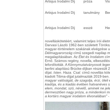
Artisjus Irodalmi Díj
próza
Vi
Artisjus Irodalmi Díj
tanulmány
Be
Artisjus Irodalmi Díj
esszé
He
novelláskötetéért, valamint teljes írói éle
Darvasi László 1962-ben született Török
magyar-történelem szakának elvégzése utá
Délmagyarország
című szegedi napilap mu
megalapításában. Az
Élet és Irodalom
cím
Ernő. Számos regény, novella, elbeszélé
lefordították. A
Könnymutatványosok lege
berlini alapítású Brücke-díjban részesült
díjat.
Isten. Haza. Csal.
című novellás köt
kiadott Tiŝma-díjjal jutalmazták 2019-ben
magyar valóságát, de szagolja, érzi, öleli
kiadója, és a kiadás évében hatvanéves s
elem, mondat, szó, névelő, aminek ne jele
dermesztően nagy próza, a mindenkori mag
a kortárs magyar irodalom élvonalában"
-