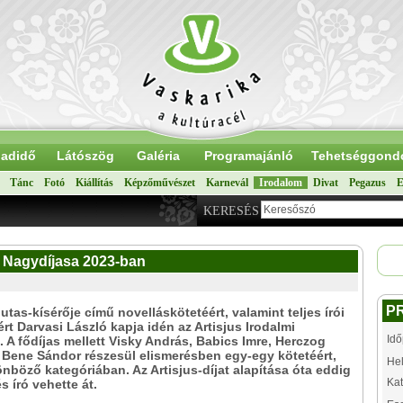
adidő
Látószög
Galéria
Programajánló
Tehetséggond
Tánc
Fotó
Kiállítás
Képzőművészet
Karnevál
Irodalom
Divat
Pegazus
E
KERESÉS
mi Nagydíjasa 2023-ban
P
iutas-kísérője című novelláskötetéért, valamint teljes írói
rt Darvasi László kapja idén az Artisjus Irodalmi
Idő
. A fődíjas mellett Visky András, Babics Imre, Herczog
Bene Sándor részesül elismerésben egy-egy kötetéért,
Hel
nböző kategóriában. Az Artisjus-díjat alapítása óta eddig
Kat
s író vehette át.