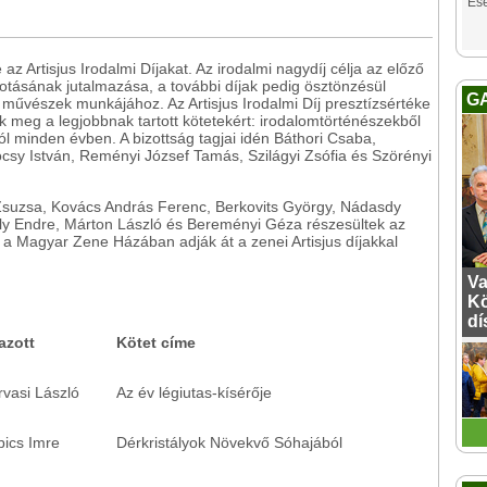
Es
az Artisjus Irodalmi Díjakat. Az irodalmi nagydíj célja az előző
otásának jutalmazása, a további díjak pedig ösztönzésül
G
 művészek munkájához. Az Artisjus Irodalmi Díj presztízsértéke
k meg a legjobbnak tartott kötetekért: irodalomtörténészekből
król minden évben. A bizottság tagjai idén Báthori Csaba,
csy István, Reményi József Tamás, Szilágyi Zsófia és Szörényi
Zsuzsa, Kovács András Ferenc, Berkovits György, Nádasdy
lly Endre, Márton László és Bereményi Géza részesültek az
, a Magyar Zene Házában adják át a zenei Artisjus díjakkal
Va
Kö
dí
azott
Kötet címe
vasi László
Az év légiutas-kísérője
bics Imre
Dérkristályok Növekvő Sóhajából