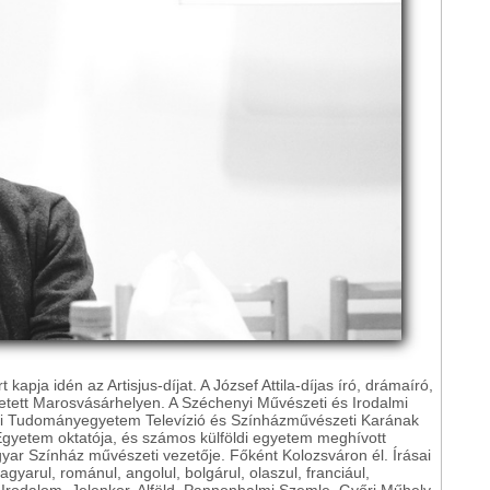
kapja idén az Artisjus-díjat. A József Attila-díjas író, drámaíró,
etett Marosvásárhelyen. A Széchenyi Művészeti és Irodalmi
yai Tudományegyetem Televízió és Színházművészeti Karának
 Egyetem oktatója, és számos külföldi egyetem meghívott
gyar Színház művészeti vezetője. Főként Kolozsváron él. Írásai
yarul, románul, angolul, bolgárul, olaszul, franciául,
 Irodalom, Jelenkor, Alföld, Pannonhalmi Szemle, Győri Műhely,