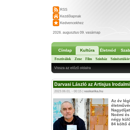
RSS
Kezdőlapnak
Kedvencekhez
2026. augusztus 09. vasárnap
Címlap
Kultúra
Életmód
Szab
Fesztiválok
Zene
Film
Színház
Színésztükör
Vissza az előző oldalra
Darvasi László az Artisjus Irodal
2023.06.01. - 00:15 |
vaskarika.hu
Az év lég
életművéé
Nagydíjat
Noémi és 
négy külö
84 költő é