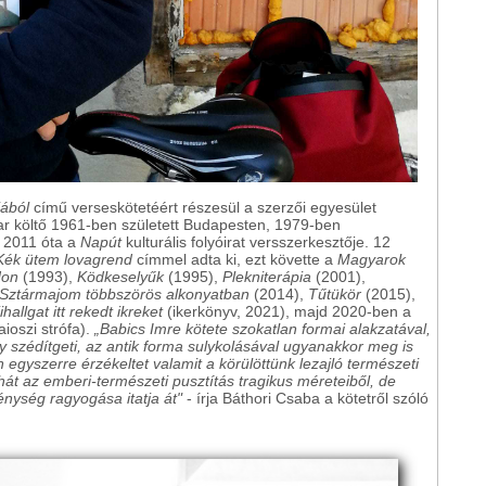
jából
című verseskötetéért részesül a szerzői egyesület
yar költő 1961-ben született Budapesten, 1979-ben
. 2011 óta a
Napút
kulturális folyóirat versszerkesztője. 12
Kék ütem lovagrend
címmel adta ki, ezt követte a
Magyarok
don
(1993),
Ködkeselyűk
(1995),
Plekniterápia
(2001),
Sztármajom többszörös alkonyatban
(2014),
Tűtükör
(2015),
ihallgat itt rekedt ikreket
(ikerkönyv, 2021), majd 2020-ben a
ioszi strófa).
„Babics Imre kötete szokatlan formai alakzatával,
 szédítgeti, az antik forma sulykolásával ugyanakkor meg is
egyszerre érzékeltet valamit a körülöttünk lezajló természeti
hát az emberi-természeti pusztítás tragikus méreteiből, de
nység ragyogása itatja át"
- írja Báthori Csaba a kötetről szóló