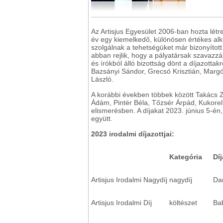
Az Artisjus Egyesület 2006-ban hozta létre 
év egy kiemelkedő, különösen értékes alk
szolgálnak a tehetségüket már bizonyított
abban rejlik, hogy a pályatársak szavazzá
és írókból álló bizottság dönt a díjazotta
Bazsányi Sándor, Grecsó Krisztián, Margó
László.
A korábbi években többek között Takács 
Ádám, Pintér Béla, Tőzsér Árpád, Kukore
elismerésben. A díjakat 2023. június 5-én
együtt.
2023 irodalmi díjazottjai:
Kategória
Díj
Artisjus Irodalmi Nagydíj
nagydíj
Dar
Artisjus Irodalmi Díj
költészet
Ba