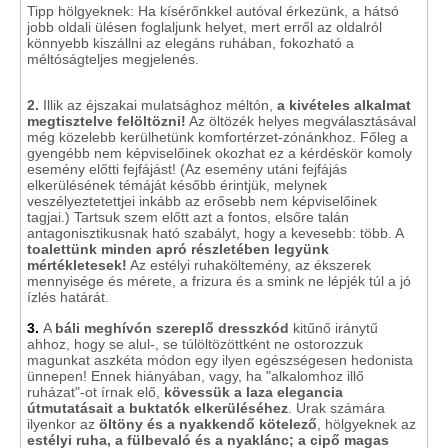
Tipp hölgyeknek: Ha kísérőnkkel autóval érkezünk, a hátsó
jobb oldali ülésen foglaljunk helyet, mert erről az oldalról
könnyebb kiszállni az elegáns ruhában, fokozható a
méltóságteljes megjelenés.
2.
Illik az éjszakai mulatsághoz méltón,
a kivételes alkalmat
megtisztelve felöltözni!
Az öltözék helyes megválasztásával
még közelebb kerülhetünk komfortérzet-zónánkhoz. Főleg a
gyengébb nem képviselőinek okozhat ez a kérdéskör komoly
esemény előtti fejfájást! (Az esemény utáni fejfájás
elkerülésének témáját később érintjük, melynek
veszélyeztetettjei inkább az erősebb nem képviselőinek
tagjai.) Tartsuk szem előtt azt a fontos, elsőre talán
antagonisztikusnak ható szabályt, hogy a kevesebb: több. A
toalettünk minden apró részletében legyünk
mértékletesek!
Az estélyi ruhaköltemény, az ékszerek
mennyisége és mérete, a frizura és a smink ne lépjék túl a jó
ízlés határát.
3.
A
báli meghívón szereplő dresszkód
kitűnő iránytű
ahhoz, hogy se alul-, se túlöltözöttként ne ostorozzuk
magunkat aszkéta módon egy ilyen egészségesen hedonista
ünnepen! Ennek hiányában, vagy, ha "alkalomhoz illő
ruházat"-ot írnak elő,
kövessük a laza elegancia
útmutatásait a buktatók elkerüléséhez
. Urak számára
ilyenkor az
öltöny és a nyakkendő kötelező
, hölgyeknek az
estélyi ruha, a fülbevaló és a nyaklánc; a cipő magas