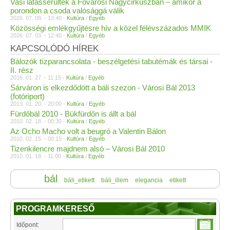
Vasi látássérültek a Fővárosi Nagycirkuszban – amikor a
porondon a csoda valósággá válik
2026. 07. 08. - 13:40 -
Kultúra
/
Egyéb
Közösségi emlékgyűjtésre hív a közel félévszázados MMIK
2026. 07. 03. - 12:40 -
Kultúra
/
Egyéb
KAPCSOLÓDÓ HÍREK
Bálozók tízparancsolata - beszélgetési tabutémák és társai -
II. rész
2016. 01. 27. - 11:15 -
Kultúra
/
Egyéb
Sárváron is elkezdődött a báli szezon - Városi Bál 2013
(fotóriport)
2013. 01. 20. - 20:00 -
Kultúra
/
Egyéb
Fürdőbál 2010 - Bükfürdőn is állt a bál
2010. 02. 18. - 00:30 -
Kultúra
/
Egyéb
Az Ocho Macho volt a beugró a Valentin Bálon
2010. 02. 15. - 00:15 -
Kultúra
/
Egyéb
Tizenkilencre majdnem alsó – Városi Bál 2010
2010. 01. 18. - 11:00 -
Kultúra
/
Egyéb
bál
báli_etikett
báli_illem
elegancia
etikett
PROGRAMKERESŐ
Időpont: