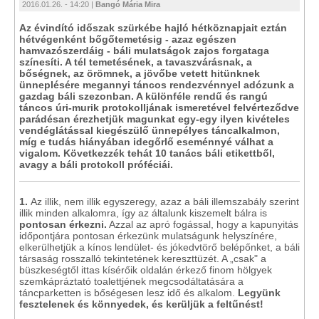
2016.01.26. - 14:20 |
Bangó Mária Mira
Az évindító időszak szürkébe hajló hétköznapjait eztán
hétvégenként bőgőtemetésig - azaz egészen
hamvazószerdáig - báli mulatságok zajos forgataga
színesíti. A tél temetésének, a tavaszvárásnak, a
bőségnek, az örömnek, a jövőbe vetett hitünknek
ünneplésére megannyi táncos rendezvénnyel adózunk a
gazdag báli szezonban. A különféle rendű és rangú
táncos úri-murik protokolljának ismeretével felvérteződve
parádésan érezhetjük magunkat egy-egy ilyen kivételes
vendéglátással kiegészülő ünnepélyes táncalkalmon,
míg e tudás hiányában idegőrlő eseménnyé válhat a
vigalom. Következzék tehát 10 tanács báli etikettből,
avagy a báli protokoll próféciái.
1.
Az illik, nem illik egyszeregy, azaz a báli illemszabály szerint
illik minden alkalomra, így az általunk kiszemelt bálra is
pontosan érkezni.
Azzal az apró fogással, hogy a kapunyitás
időpontjára pontosan érkezünk mulatságunk helyszínére,
elkerülhetjük a kínos lendület- és jókedvtörő belépőnket, a báli
társaság rosszalló tekintetének kereszttüzét. A „csak" a
büszkeségtől ittas kísérőik oldalán érkező finom hölgyek
szemkápráztató toalettjének megcsodáltatására a
táncparketten is bőségesen lesz idő és alkalom.
Legyünk
fesztelenek és könnyedek, és kerüljük a feltűnést!