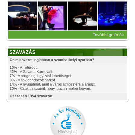
További galériák
SZAVAZÁS
Ön mit szeret legjobban a szombathelyi nyárban?
10%
- A Tófürdőt.
42%
- A Savaria Karnevált.
7%
- A rengeteg fagyizási lehetőséget.
8%
- A sok gondozott parkot.
14%
- A nyugalmat, amit a város atmoszférája áraszt.
20%
- Csak az számít, hogy igazán meleg legyen.
Összesen 1954 szavazat