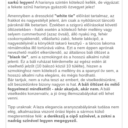
sarkú legyen!
A harisnya szintén kötelező kellék, de vigyázat:
a fekete színű harisnya gyászoló özvegyet jelez!
Amennyiben a dresszkód
"white tie"
előírást tartalmaz, az
frakkot és nagyestélyit jelent, ám csak a nyitótáncot táncoló
pároknál illik betartani. Ezekben a szigorú előírásokat követő
öltözetekben - frakk esetén a kötelező fehér mellény vagy
selyem cummerbund (azaz övsál), álló nyakú ing, fehér
csokornyakkendő, villásfarkú zakó, fekete lakkcipő, a
nagyestélyinél a könyököt takaró kesztyű - a táncos lakoma
rémálmokba illő tortúrává válna. Ezt a nem éppen aprónak
nevezhető malőrt elkerülendő, az általános báli öltözet a
"black tie"
, ami a szmokingot és a hosszú alkalmi ruhát
jelenti. Ez a báli ruházat kiérdemelte az egész estén át
viselhető jelzőt (10 bálozó közül 10 túlélte), hiszen a
szmokinghoz nem kötelező a mellény és a spanyol öv sem, a
hosszú alkalmi ruha elegáns, és mégis hordható.
Bár tartjuk, nem a ruha teszi az embert, de viselkedésünkre,
sőt beszédünkre bizony nagyon is hat.
A báli öltözet és miliő
fegyelmezi mindkettőt - akár akarjuk, akár nem.
A báli
viselkedés konzervatív, a jó öreg illemszabályokat elő lehet
venni.
Tipp uraknak: A laza elegancia aranyszabályának tudása nem
elég, alkalmazása viszont óriási lépés a sármos külső
megteremtése felé:
a derékszíj a cipő színével, a zokni a
nadrág színével legyen megegyező.