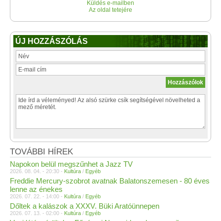
Küldés e-mailben
Az oldal tetejére
ÚJ HOZZÁSZÓLÁS
TOVÁBBI HÍREK
Napokon belül megszűnhet a Jazz TV
2026. 08. 04. - 20:30 -
Kultúra
/
Egyéb
Freddie Mercury-szobrot avatnak Balatonszemesen - 80 éves
lenne az énekes
2026. 07. 22. - 14:00 -
Kultúra
/
Egyéb
Dőltek a kalászok a XXXV. Büki Aratóünnepen
2026. 07. 13. - 02:00 -
Kultúra
/
Egyéb