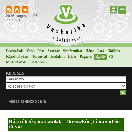
2026. augusztus 06.
csütörtök
Fesztiválok
Zene
Film
Színház
Színésztükör
Tánc
Fotó
Kiállítás
Képzőművészet
Karnevál
Irodalom
Divat
Pegazus
Egyéb
VZ
MEDIAWAVE
AlteRába
KERESÉS
Vissza az előző oldalra
Bálozók tízparancsolata - Dresszkód, táncrend és
társai