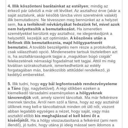
4.
Illik köszönteni barátainkat az estélyen
; mindig az
érkező pár üdvözli a már ott lévőket. Az asztalhoz érve (akár a
saját asztalunk, akár később táncba vinni szeretnénk valakit)
illik bemutatkozni. Ne tévesszen meg bennünket az a helyzet
sem,
ha a terítéknél névkártyákat fedezünk fel, mivel azok
nem helyettesítik a bemutatkozást.
Ha ismeretlen
személyekkel kerülünk egy asztalhoz, ne idegenkedjünk a
helyzettől, kezeljük azt optimistán.
A köszönés után a
férfinek illik bemutatkoznia, majd hölgypartnerét
bemutatni.
A további beszélgetés nem része a protokollnak,
csak választható opció. Mindenesetre tartsuk tiszteletben azt
is, ha asztaltársaságunk tagjai a „magukban búgó csigák"
felekezetének némasági fogadalmat tett tagjai. Attól mi még
kiválóan szórakozhatunk, ismerkedhetünk az estély
forgatagában más, barátkozóbb attitűddel rendelkező, jó
kedélyű emberekkel.
5.
Illik tudni, hogy
egy bál legfontosabb rendezvényeleme
a Tánc
(így, nagybetűvel). A régi időkben ezeken a
kiemelkedő társadalmi eseményeken
a hölgyeknek
táncrendjük
volt, amely szerint táncoltak. Ma már felkérésre
mennek táncba. Arról nem szól a fáma, hogy az egy asztalnál
ülőknek meg kell-e táncoltatniuk minden ott ülő nőt, viszont
abban legalább egységes a nézet, hogy saját, vagy más
asztaltól előbb
kis meghajlással el kell kérni őt a
kísérőjétől.
Ha a hölgy visszautasítaná a felkérést (ami nem
illendő), jó tudni, hogy utána jó ideig mással sem ildomos a