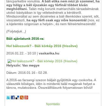
táncparkettre vonulnia.
A báli etika nem nézi jó szemmel, ha
egy hölgy a báli éjszakán egy férfinál többet kíván
meghódítani.
Talán még korunk matriarchális társadalmának
utolsó bástyáiban is így vélekednének a kérdésről.
Mindazonáltal az sem dicséretes a báli illemkódex szerint, sőt,
visszatetsző,
ha egy férfi csak egy nőre koncentrál
(nos, ez
a kijelentés szigorúan a helyén-, és nem félreértelmezendő!
(Folytatjuk...)
Báli ajánlatunk 2016-ra:
Hol bálozzunk? - Báli körkép 2016 (frissítve)
2016.01.22. - 10:10 |
vaskarika.hu
Helyszín: Vas megye
Dátum: 2016.01.16 - 02.28.
A 2016-as farsangi szezon báljait gyűjtöttük egy csokorba. A
választék bőséges, idén is mindenki talál magának helyet a
táncra, mulatozásra. Összeállításunk folyamatosan bővül!
Nyomtatás