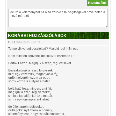
KORÁBBI HOZZÁSZÓLÁSOK
BLH
2014.09.05. - 20:09
Te melyik verset posztoltad? Másold ide! :) Én ezt:
Nem feltétlen kedvenc, de sokszor eszembe jut:
Bertók László: Megírjuk a szép, régi verseket
Beszakadnak a lassú tölgyesek,
mint egy vezércikk, magányos a táj,
erdő mélyéről nézem az eget,
sorok között is süllyed a határ,
belátható lesz, minden, ami fáj,
megírjuk a szép, régi verseket,
s míg a lap alján köröz a madár,
sírni vagy lőni egyaránt lehet,
de éjjel apróhirdetéseket,
csillagokat nyit fölénk a homály,
költemény lesz, hogy csodák nincsenek,