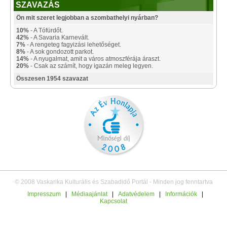
SZAVAZÁS
Ön mit szeret legjobban a szombathelyi nyárban?
10%
- A Tófürdőt.
42%
- A Savaria Karnevált.
7%
- A rengeteg fagyizási lehetőséget.
8%
- A sok gondozott parkot.
14%
- A nyugalmat, amit a város atmoszférája áraszt.
20%
- Csak az számít, hogy igazán meleg legyen.
Összesen 1954 szavazat
© 2008 Vaskarika Kulturális és Szabadidő Portál - Minden jog fenntartva
Impresszum
|
Médiaajánlat
|
Adatvédelem
|
Információk
|
Kapcsolat