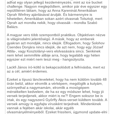
adhat egy olyan jellegű kezdeményezés, mint az ice bucket
challenge. Nagyon meglepődtem, amikor pár éve egyszer egy
repülőtéren láttam, hogy az Anna Kareninát Amerikában
Oprah Winfrey ajánlásával árulják. És bármennyire is
hihetetlen, Amerikában sokan azért olvasnak Tolsztojt, mert
Oprah azt mondta nekik, hogy olvassák - mondta Szabó
Balázs.
A magyar vers több szempontból praktikus. Objektíven nézve
is világirodalmi jelentőségű. A másik, hogy az emberek
gyakran azt mondják, nincs idejük. Elfogadom, hogy Solohov
Csendes Donjára nincs idejük, de azt nem, hogy egy József
Attila-, vagy Kosztolányi-vers elolvasására sincs. Senkinek
nem lehet semmiféle alibije arra, hogy legalább egy héten
egyszer ezt miért nem teszi meg - hangsúlyozta.
Lackfi János író-költő is bekapcsolódott a felhívásba, mert ez
az a cél, amiért érdemes.
Ezeket a típusú láncleveleket, hogy ha nem küldöm tovább 48
órán belül, akkor elromlik a vérképem, megdöglik a kutyám,
szörnyethal a nagymamám, elromlik a mosógépem
mérsékelten kedvelem, de ha ez egy módszer lehet, hogy jó
versek terjedjenek, akkor miért is ne?! Engem sokszor be is
írtak, és egy nagyszerű Győrffy Ákos-verset küldtem tovább. A
versek amúgy is egyfajta vírusként terjednek. Mindenkinek
vannak a fejében akár iskolai, akár egyéb
olvasmányélményeiből. Ezeket frissíteni, úgymond update-elni