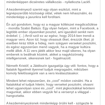
mindenképpen dicséretes vállalkozás - nyilatkozta Lackfi.
A kezdeményező szerint egy olyan eszközt, mint a
legnépszerűbb közösségi oldal, vétek nem kihasználni, és
mindenképp a javunkra kell fordítani.
Én azt gondolom, hogy ez a magyar költészet megdicsőülése
- mondta Szabó Balázs. Egy olyan helyen, mint a Facebook, a
legtöbb ember olyasmiket posztol, ami igazából senkit nem
érdekel. (...) Arról szól ez az egész, hogy 2014-ben trendi a
magyar vers. Azon túl, hogy olvassuk őket, érezzük őket, jó
esetben kiráz tőlük a hideg, nem szégyen verseket posztolni,
és egész egyszerűen menő vagyok, ha a magyar kultúra
mellé állok. A 11 vers játék akkor lesz majd sikeres, ha olyan
emberek is beállnak közénk, akiket a nagyközönség
intelligensnek, sikeresnek tart - fogalmazott.
Németh Kristóf, a Játékszín igazgatója úgy véli: fontos, hogy a
fiatalok figyelmét ilyennel tudjuk megragadni, miközben
komoly felelősségünk van a vers kiválasztásakor.
Mindent lehet népszerűen, és „cool" módon csinálni. Ha a
fiatalokkal el tudjuk hitetni, hogy verseket posztolni, olvasni
lehet ugyanolyan szexi és „cool", mint jégkockákkal leönteni
magunkat, akkor ebben vegyük fel a versenyt a világgal -
hangoztatta.
A kezdeményezésnek mindenképp örülni kell - szögezte le