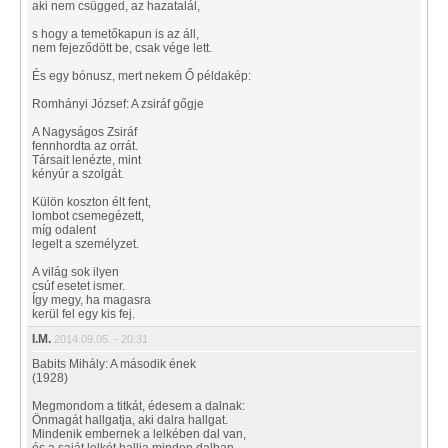
aki nem csügged, az hazatalál,
s hogy a temetőkapun is az áll,
nem fejeződött be, csak vége lett.
És egy bónusz, mert nekem Ő példakép:
Romhányi József: A zsiráf gőgje
A Nagyságos Zsiráf
fennhordta az orrát.
Társait lenézte, mint
kényúr a szolgát.
Külön koszton élt fent,
lombot csemegézett,
míg odalent
legelt a személyzet.
A világ sok ilyen
csúf esetet ismer.
Így megy, ha magasra
kerül fel egy kis fej.
I.M.
2014.09.05. - 20:31
Babits Mihály: A második ének
(1928)
Megmondom a titkát, édesem a dalnak:
Önmagát hallgatja, aki dalra hallgat.
Mindenik embernek a lelkében dal van,