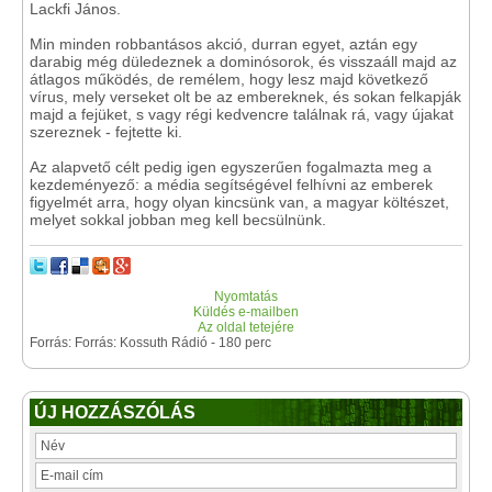
Lackfi János.
Min minden robbantásos akció, durran egyet, aztán egy
darabig még düledeznek a dominósorok, és visszaáll majd az
átlagos működés, de remélem, hogy lesz majd következő
vírus, mely verseket olt be az embereknek, és sokan felkapják
majd a fejüket, s vagy régi kedvencre találnak rá, vagy újakat
szereznek - fejtette ki.
Az alapvető célt pedig igen egyszerűen fogalmazta meg a
kezdeményező: a média segítségével felhívni az emberek
figyelmét arra, hogy olyan kincsünk van, a magyar költészet,
melyet sokkal jobban meg kell becsülnünk.
Nyomtatás
Küldés e-mailben
Az oldal tetejére
Forrás: Forrás: Kossuth Rádió - 180 perc
ÚJ HOZZÁSZÓLÁS