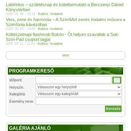
Labirintus – születésnap és kötetbemutató a Berzsenyi Dániel
Könyvtárban
2026. 02. 06. - 15:15 -
Kultúra
/
Irodalom
Vers, zene és harmónia – A SzimfiArt zenés irodalmi műsora a
Szimfónia kávézóban
2025. 06. 04. - 14:00 -
Kultúra
/
Irodalom
Költészetnapi flashmob Bükön - Öt helyen szavaltak a Sok-
Szín-Pad csoport tagjai
2025. 04. 11. - 21:00 -
Kultúra
/
Irodalom
vers
PROGRAMKERESŐ
Időpont:
Helyszín:
Kategória:
Esemény neve:
GALÉRIA AJÁNLÓ