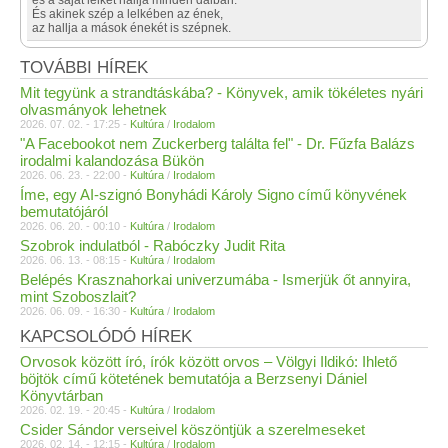
és a saját lelkét hallja minden dalban.
És akinek szép a lelkében az ének,
az hallja a mások énekét is szépnek.
TOVÁBBI HÍREK
Mit tegyünk a strandtáskába? - Könyvek, amik tökéletes nyári
olvasmányok lehetnek
2026. 07. 02. - 17:25 -
Kultúra
/
Irodalom
"A Facebookot nem Zuckerberg találta fel" - Dr. Fűzfa Balázs
irodalmi kalandozása Bükön
2026. 06. 23. - 22:00 -
Kultúra
/
Irodalom
Íme, egy AI-szignó Bonyhádi Károly Signo című könyvének
bemutatójáról
2026. 06. 20. - 00:10 -
Kultúra
/
Irodalom
Szobrok indulatból - Rabóczky Judit Rita
2026. 06. 13. - 08:15 -
Kultúra
/
Irodalom
Belépés Krasznahorkai univerzumába - Ismerjük őt annyira,
mint Szoboszlait?
2026. 06. 09. - 16:30 -
Kultúra
/
Irodalom
KAPCSOLÓDÓ HÍREK
Orvosok között író, írók között orvos – Völgyi Ildikó: Ihlető
böjtök című kötetének bemutatója a Berzsenyi Dániel
Könyvtárban
2026. 02. 19. - 20:45 -
Kultúra
/
Irodalom
Csider Sándor verseivel köszöntjük a szerelmeseket
2026. 02. 14. - 12:15 -
Kultúra
/
Irodalom