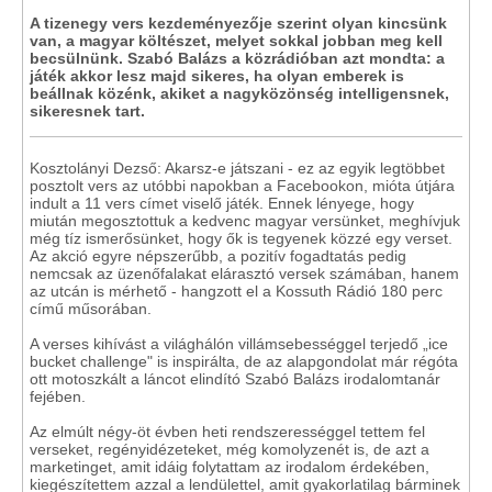
A tizenegy vers kezdeményezője szerint olyan kincsünk
van, a magyar költészet, melyet sokkal jobban meg kell
becsülnünk. Szabó Balázs a közrádióban azt mondta: a
játék akkor lesz majd sikeres, ha olyan emberek is
beállnak közénk, akiket a nagyközönség intelligensnek,
sikeresnek tart.
Kosztolányi Dezső: Akarsz-e játszani - ez az egyik legtöbbet
posztolt vers az utóbbi napokban a Facebookon, mióta útjára
indult a 11 vers címet viselő játék. Ennek lényege, hogy
miután megosztottuk a kedvenc magyar versünket, meghívjuk
még tíz ismerősünket, hogy ők is tegyenek közzé egy verset.
Az akció egyre népszerűbb, a pozitív fogadtatás pedig
nemcsak az üzenőfalakat elárasztó versek számában, hanem
az utcán is mérhető - hangzott el a Kossuth Rádió 180 perc
című műsorában.
A verses kihívást a világhálón villámsebességgel terjedő „ice
bucket challenge" is inspirálta, de az alapgondolat már régóta
ott motoszkált a láncot elindító Szabó Balázs irodalomtanár
fejében.
Az elmúlt négy-öt évben heti rendszerességgel tettem fel
verseket, regényidézeteket, még komolyzenét is, de azt a
marketinget, amit idáig folytattam az irodalom érdekében,
kiegészítettem azzal a lendülettel, amit gyakorlatilag bárminek