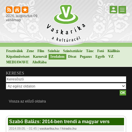
2026. augusztus 09.
vasárnap
Fesztiválok
Zene
Film
Színház
Színésztükör
Tánc
Fotó
Kiállítás
Képzőművészet
Karnevál
Irodalom
Divat
Pegazus
Egyéb
VZ
MEDIAWAVE
AlteRába
KERESÉS
Vissza az előző oldalra
Szabó Balázs: 2014-ben trendi a magyar vers
2014.09.05. - 01:45 |
vaskarika.hu / hirado.hu