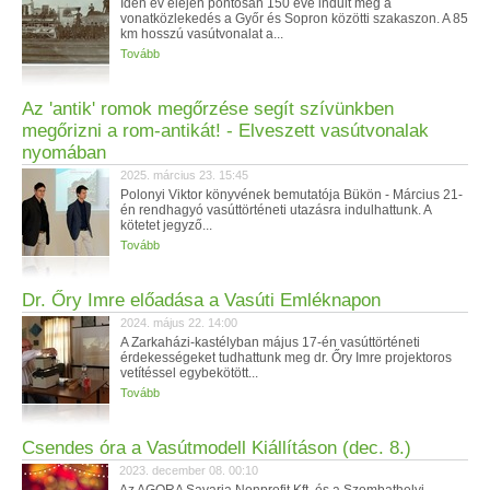
Idén év elején pontosan 150 éve indult meg a
vonatközlekedés a Győr és Sopron közötti szakaszon. A 85
km hosszú vasútvonalat a...
Tovább
Az 'antik' romok megőrzése segít szívünkben
megőrizni a rom-antikát! - Elveszett vasútvonalak
nyomában
2025. március 23. 15:45
Polonyi Viktor könyvének bemutatója Bükön - Március 21-
én rendhagyó vasúttörténeti utazásra indulhattunk. A
kötetet jegyző...
Tovább
Dr. Őry Imre előadása a Vasúti Emléknapon
2024. május 22. 14:00
A Zarkaházi-kastélyban május 17-én vasúttörténeti
érdekességeket tudhattunk meg dr. Őry Imre projektoros
vetítéssel egybekötött...
Tovább
Csendes óra a Vasútmodell Kiállításon (dec. 8.)
2023. december 08. 00:10