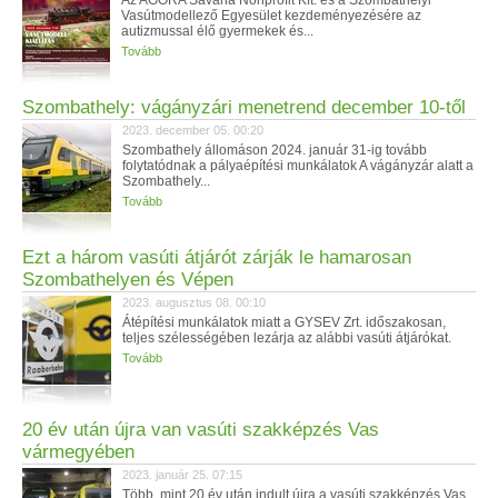
Az AGORA Savaria Nonprofit Kft. és a Szombathelyi
Vasútmodellező Egyesület kezdeményezésére az
autizmussal élő gyermekek és...
Tovább
Szombathely: vágányzári menetrend december 10-től
2023. december 05. 00:20
Szombathely állomáson 2024. január 31-ig tovább
folytatódnak a pályaépítési munkálatok A vágányzár alatt a
Szombathely...
Tovább
Ezt a három vasúti átjárót zárják le hamarosan
Szombathelyen és Vépen
2023. augusztus 08. 00:10
Átépítési munkálatok miatt a GYSEV Zrt. időszakosan,
teljes szélességében lezárja az alábbi vasúti átjárókat.
Tovább
20 év után újra van vasúti szakképzés Vas
vármegyében
2023. január 25. 07:15
Több, mint 20 év után indult újra a vasúti szakképzés Vas