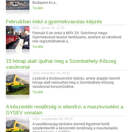
Budapest és a...
Tovább
Februárban indul a gyermekvasutas képzés
2021. január 14. 12:25
Február 6-án indul a MÁV Zrt. Széchenyi-hegyi
Gyermekvasút tavaszi tanfolyama, amelyre az iskolások
már regisztrálhatnak a...
Tovább
15 hónap alatt újulhat meg a Szombathely-Kőszeg
vasútvonal
2020. november 05. 09:30
Lezárult a közbeszerzési eljárás, amely alapján tizenöt
hónap alatt valósulhat meg a Szombathely-Kőszeg
vasútvonal korszerűsítése.
Tovább
A készenléti rendőrség is ellenőrzi a maszkviselést a
GYSEV vonalain
2020. szeptember 05. 08:15
A vasúttársaság kérésére kiemelt figyelmet fordít
szeptembertől a készenléti rendőrség a maszkviselés