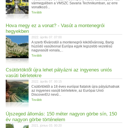
vármegyében a VMSZC Savaria Technikumban, az erre
vonatkozó...
Tovább
Hova megy ez a vonat? - Vasút a montenegrói
hegyekben
2022. április 07. 07:00
A szerb fővárostól a montenegrói kikötővárosig, Barig
húzódó vasútvonal Európa egyik legszebb vezetésű
nagyvasúti vonala,...
Tovább
Csütörtöktől újra lehet pályázni az ingyenes uniós
vasúti bérletekre
2022. április 07. 00:15
Csütörtöktől a 18 éves európai fiatalok újra pályázhatnak
az ingyenes vasúti bérletekre, az Európai Unió
DiscoverEU nevű...
Tovább
Újszeged állomás: 150 méter nagyon görbe sín, 150
év nagyon görbe történelem
2021. június 03. 00:20