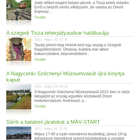
Jobb időket megért helyen járunk, a Tisza keleti oldalán.
Erről a helyről nehéz elképzelni, de valaha az Orient
Expessz...
Tovább
A szegedi Tisza teherpályaudvar haláltusája
2021. május 30. 07:30
Tavaly jelent meg híreink közt egy anyag a Szegedi
Nagyállomásról. Olvasva, kutatva már akkor
bakancslistára, képcsinálóként...
Tovább
A Nagycenki Széchenyi Múzeumvasút újra kinyitja
kapuit
2021. május 18. 00:15
A Nagycenki Széchenyi Múzeumvasút 2021-ben is várja
látogatóit az ország egyetlen közlekedő Dmot
motorkocsijával, Andrással, a...
Tovább
Sűríti a balatoni járatokat a MÁV-START
2021. május 06. 11:00
​Május 17-től a nyári menetrend kezdetéig, június 19-ig
előszezoni menetrend szerint közlekednek a vonatok