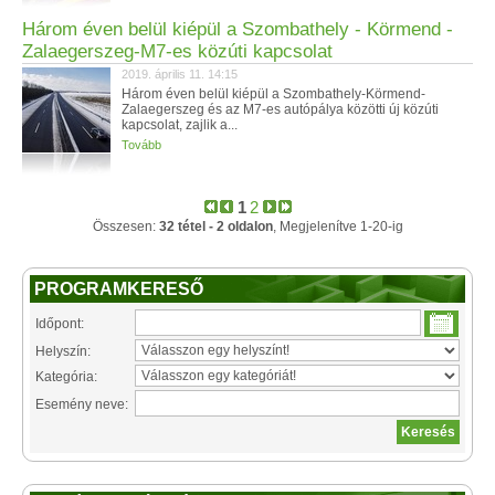
Három éven belül kiépül a Szombathely - Körmend -
Zalaegerszeg-M7-es közúti kapcsolat
2019. április 11. 14:15
Három éven belül kiépül a Szombathely-Körmend-
Zalaegerszeg és az M7-es autópálya közötti új közúti
kapcsolat, zajlik a...
Tovább
1
2
Összesen:
32 tétel - 2 oldalon
, Megjelenítve 1-20-ig
PROGRAMKERESŐ
Időpont:
Helyszín:
Kategória:
Esemény neve: