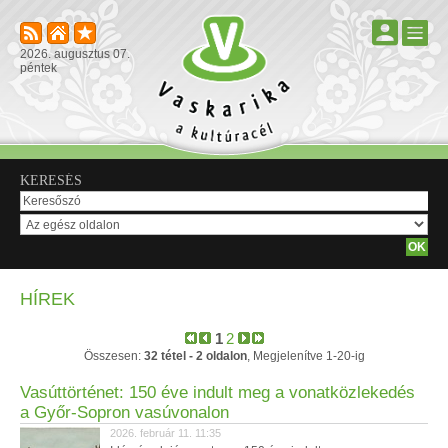
2026. augusztus 07.
péntek
KERESÉS
HÍREK
1
2
Összesen:
32 tétel - 2 oldalon
, Megjelenítve 1-20-ig
Vasúttörténet: 150 éve indult meg a vonatközlekedés
a Győr-Sopron vasúvonalon
2026. február 11. 11:35