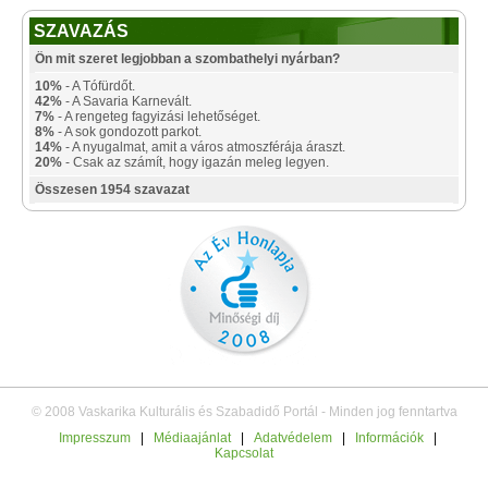
SZAVAZÁS
Ön mit szeret legjobban a szombathelyi nyárban?
10%
- A Tófürdőt.
42%
- A Savaria Karnevált.
7%
- A rengeteg fagyizási lehetőséget.
8%
- A sok gondozott parkot.
14%
- A nyugalmat, amit a város atmoszférája áraszt.
20%
- Csak az számít, hogy igazán meleg legyen.
Összesen 1954 szavazat
© 2008 Vaskarika Kulturális és Szabadidő Portál - Minden jog fenntartva
Impresszum
|
Médiaajánlat
|
Adatvédelem
|
Információk
|
Kapcsolat