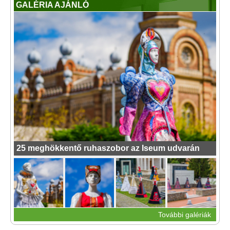
GALÉRIA AJÁNLÓ
25 meghökkentő ruhaszobor az Iseum udvarán
További galériák