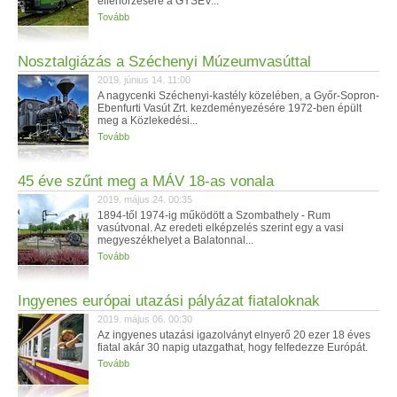
ellenőrzésére a GYSEV...
Tovább
Nosztalgiázás a Széchenyi Múzeumvasúttal
2019. június 14. 11:00
A nagycenki Széchenyi-kastély közelében, a Győr-Sopron-
Ebenfurti Vasút Zrt. kezdeményezésére 1972-ben épült
meg a Közlekedési...
Tovább
45 éve szűnt meg a MÁV 18-as vonala
2019. május 24. 00:35
1894-től 1974-ig működött a Szombathely - Rum
vasútvonal. Az eredeti elképzelés szerint egy a vasi
megyeszékhelyet a Balatonnal...
Tovább
Ingyenes európai utazási pályázat fiataloknak
2019. május 06. 00:30
Az ingyenes utazási igazolványt elnyerő 20 ezer 18 éves
fiatal akár 30 napig utazgathat, hogy felfedezze Európát.
Tovább