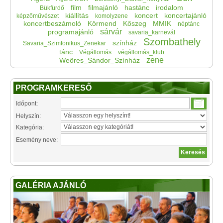
film
filmajánló
hastánc
irodalom
Bükfürdő
kiállítás
koncert
koncertajánló
képzőművészet
komolyzene
koncertbeszámoló
Körmend
Kőszeg
MMIK
néptánc
sárvár
programajánló
savaria_karnevál
Szombathely
színház
Savaria_Szimfonikus_Zenekar
tánc
Végállomás
végállomás_klub
zene
Weöres_Sándor_Színház
PROGRAMKERESŐ
Időpont:
Helyszín:
Kategória:
Esemény neve:
GALÉRIA AJÁNLÓ