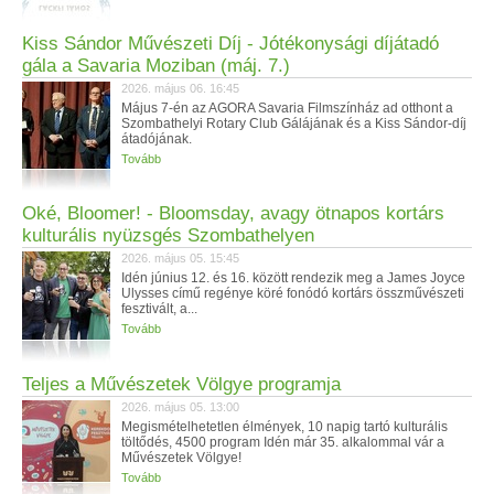
Kiss Sándor Művészeti Díj - Jótékonysági díjátadó
gála a Savaria Moziban (máj. 7.)
2026. május 06. 16:45
Május 7-én az AGORA Savaria Filmszínház ad otthont a
Szombathelyi Rotary Club Gálájának és a Kiss Sándor-díj
átadójának.
Tovább
Oké, Bloomer! - Bloomsday, avagy ötnapos kortárs
kulturális nyüzsgés Szombathelyen
2026. május 05. 15:45
Idén június 12. és 16. között rendezik meg a James Joyce
Ulysses című regénye köré fonódó kortárs összművészeti
fesztivált, a...
Tovább
Teljes a Művészetek Völgye programja
2026. május 05. 13:00
Megismételhetetlen élmények, 10 napig tartó kulturális
töltődés, 4500 program Idén már 35. alkalommal vár a
Művészetek Völgye!
Tovább