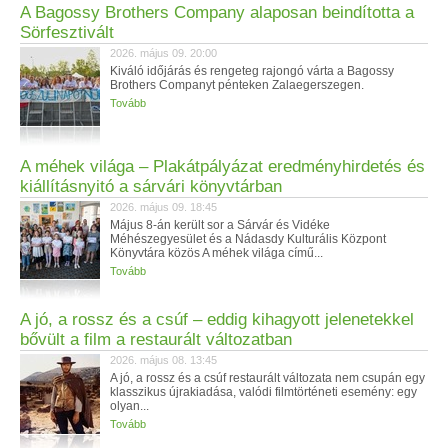
A Bagossy Brothers Company alaposan beindította a
Sörfesztivált
2026. május 09. 20:00
Kiváló időjárás és rengeteg rajongó várta a Bagossy
Brothers Companyt pénteken Zalaegerszegen.
Tovább
A méhek világa – Plakátpályázat eredményhirdetés és
kiállításnyitó a sárvári könyvtárban
2026. május 09. 18:45
Május 8-án került sor a Sárvár és Vidéke
Méhészegyesület és a Nádasdy Kulturális Központ
Könyvtára közös A méhek világa című...
Tovább
A jó, a rossz és a csúf – eddig kihagyott jelenetekkel
bővült a film a restaurált változatban
2026. május 08. 13:45
A jó, a rossz és a csúf restaurált változata nem csupán egy
klasszikus újrakiadása, valódi filmtörténeti esemény: egy
olyan...
Tovább