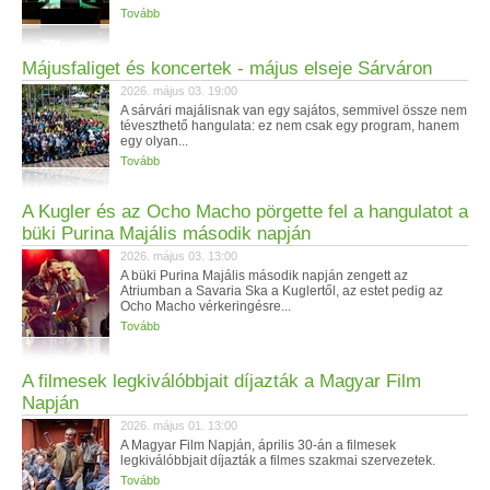
Tovább
Májusfaliget és koncertek - május elseje Sárváron
2026. május 03. 19:00
A sárvári majálisnak van egy sajátos, semmivel össze nem
téveszthető hangulata: ez nem csak egy program, hanem
egy olyan...
Tovább
A Kugler és az Ocho Macho pörgette fel a hangulatot a
büki Purina Majális második napján
2026. május 03. 13:00
A büki Purina Majális második napján zengett az
Atriumban a Savaria Ska a Kuglertől, az estet pedig az
Ocho Macho vérkeringésre...
Tovább
A filmesek legkiválóbbjait díjazták a Magyar Film
Napján
2026. május 01. 13:00
A Magyar Film Napján, április 30-án a filmesek
legkiválóbbjait díjazták a filmes szakmai szervezetek.
Tovább