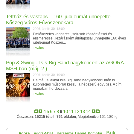
Teltház és vastaps – 160. jubileumát ünnepelte
Kőszeg Város Fúvószenekara
2026. április 30. 18:00
Emlékezetes koncerttel, sok-sok köszöntéssel és
elismeréssel, lezárásként állótapssal ünnepelte 160 éves
jubileumát Kőszeg...
Tovább
Pop & Swing - Isis Big Band nagykoncert az AGORA-
MSH-ban (máj. 2.)
2026. április 30. 10:00
Ha május, akkor Isis Big Band nagykoncert! Idén is
különleges műsorral készül a népszerű együttes. A cím
magában hordozza a...
Tovább
4
5
6
7
8
9
10
11
12
13
14
Összesen:
15215 tétel - 761 oldalon
, Megjelenítve 161-180-ig
Bük
Agora
Agora-MSH
Berzsenyi_Dániel_Könyvtár