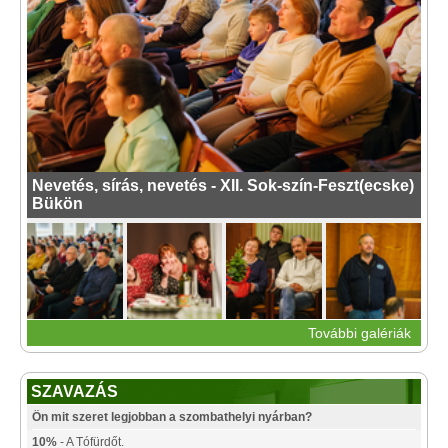
Nevetés, sírás, nevetés - XII. Sok-szín-Feszt(ecske)
Bükön
További galériák
SZAVAZÁS
Ön mit szeret legjobban a szombathelyi nyárban?
10%
- A Tófürdőt.