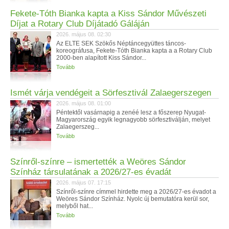
Fekete-Tóth Bianka kapta a Kiss Sándor Művészeti
Díjat a Rotary Club Díjátadó Gáláján
2026. május 08. 02:30
Az ELTE SEK Szökős Néptáncegyüttes táncos-
koreográfusa, Fekete-Tóth Bianka kapta a a Rotary Club
2000-ben alapított Kiss Sándor...
Tovább
Ismét várja vendégeit a Sörfesztivál Zalaegerszegen
2026. május 08. 01:00
Péntektől vasárnapig a zenéé lesz a főszerep Nyugat-
Magyarország egyik legnagyobb sörfesztiválján, melyet
Zalaegerszeg...
Tovább
Színről-színre – ismertették a Weöres Sándor
Színház társulatának a 2026/27-es évadát
2026. május 07. 17:15
Színről-színre címmel hirdette meg a 2026/27-es évadot a
Weöres Sándor Színház. Nyolc új bemutatóra kerül sor,
melyből hat...
Tovább