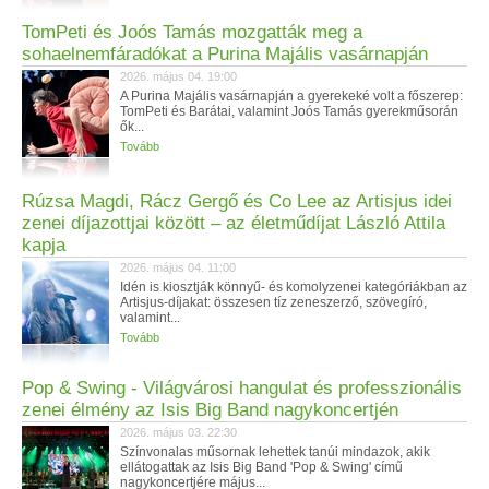
TomPeti és Joós Tamás mozgatták meg a
sohaelnemfáradókat a Purina Majális vasárnapján
2026. május 04. 19:00
A Purina Majális vasárnapján a gyerekeké volt a főszerep:
TomPeti és Barátai, valamint Joós Tamás gyerekműsorán
ők...
Tovább
Rúzsa Magdi, Rácz Gergő és Co Lee az Artisjus idei
zenei díjazottjai között – az életműdíjat László Attila
kapja
2026. május 04. 11:00
Idén is kiosztják könnyű- és komolyzenei kategóriákban az
Artisjus-díjakat: összesen tíz zeneszerző, szövegíró,
valamint...
Tovább
Pop & Swing - Világvárosi hangulat és professzionális
zenei élmény az Isis Big Band nagykoncertjén
2026. május 03. 22:30
Színvonalas műsornak lehettek tanúi mindazok, akik
ellátogattak az Isis Big Band 'Pop & Swing' című
nagykoncertjére május...