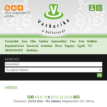
2026. augusztus 07.
péntek
Fesztiválok
Zene
Film
Színház
Színésztükör
Tánc
Fotó
Kiállítás
Képzőművészet
Karnevál
Irodalom
Divat
Pegazus
Egyéb
VZ
MEDIAWAVE
AlteRába
KERESÉS
HÍREK
4
5
6
7
8
9
10
11
12
13
14
Összesen:
15215 tétel - 761 oldalon
, Megjelenítve 161-180-ig