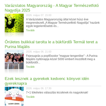
Varázslatos Magyarország - A Magyar Természetfotó
Nagydíja 2025
2026. május 07. 15:00
A Varázslatos Magyarország által közel húsz éve
megrendezett „A Magyar Természetfotó Nagydíja” hazánk
egyik legjelentősebb és...
Tovább
Őrületes bulikkal tarolta le a bükfürdői Termál teret a
Purina Majális
2026. május 06. 21:00
Fejesugrás a popfősodor "magyar tengerébe" - A Purina
Majális nyitónapja közel 5000 embert mozdított meg a
bükfürdői...
Tovább
Ezek lesznek a gyerekek kedvenc könyvei idén
gyereknapra
2026. május 06. 17:30
7+1 tökéletes választás kicsiknek és nagyoknak!
Tovább