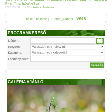
Szimfónia kávézóban
2025. 06. 04. - 14:00 -
Kultúra
/
Irodalom
vers
béke
békesség
Csider_Sándor
PROGRAMKERESŐ
Időpont:
Helyszín:
Kategória:
Esemény neve:
GALÉRIA AJÁNLÓ