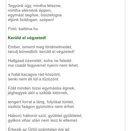
Tegyünk úgy, mintha létezne,
mintha elérnénk éppen,
egymást segítve, összefogva
éljünk boldogan, szépen!
Fotó: kattima.hu
Kerüld el végzeted!
Ember, ismerd meg történelmedet,
tanulj bűneidből, kerüld el végzeted!
Hallgasd üzenetét, soha ne feledd:
ma csatát fegyverrel nyerni nem lehet,
a halál kacagva rád köszönt,
senki nem éli túl a tűzözönt.
Föld minden tüzei egymásba égnek,
jéghegyek alól a sziklák kitörnek,
tengert forral a láng, folyókat tüntet,
üszkös faágon gyümölcs nem érhet.
Háború háborút szül, gyűlölet gyűlöletet,
gyilkos vihar után nem lesz ki eltemet.
Érkezik az Úrtól számtalan égi jel;