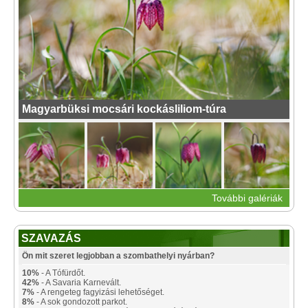
Magyarbüksi mocsári kockásliliom-túra
További galériák
SZAVAZÁS
Ön mit szeret legjobban a szombathelyi nyárban?
10%
- A Tófürdőt.
42%
- A Savaria Karnevált.
7%
- A rengeteg fagyizási lehetőséget.
8%
- A sok gondozott parkot.