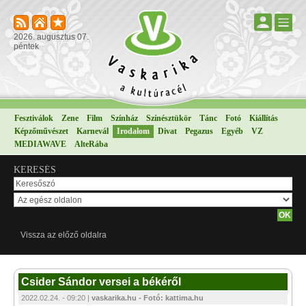
2026. augusztus 07.
péntek
Fesztiválok
Zene
Film
Színház
Színésztükör
Tánc
Fotó
Kiállítás
Képzőművészet
Karnevál
Irodalom
Divat
Pegazus
Egyéb
VZ
MEDIAWAVE
AlteRába
KERESÉS
Vissza az előző oldalra
Csider Sándor versei a békéről
2022.02.24. - 09:20 |
vaskarika.hu - Fotó: kattima.hu