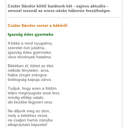
Csider Sándor költő barátunk két - sajnos aktuális -
verssel rezonál az orosz-ukrán háborús feszültségre.
Csider Sándor versei a békéről
Igazság édes gyermeke
A béke a rend nyugalma,
szeretet óvó jutalma,
igazság édes gyermeke,
okos törvények hatalma.
Békében él, lüktet az élet,
nélküle fénytelen, árva,
hiába zörget zokogva:
boldogság kapuja zárva.
Tudjuk, hogy ezen a földön
teljes megnyugvás sose lesz,
mindig előlép valaki,
aki kezébe fegyvert vesz.
Ne álljunk meg az úton,
mely a békéhez vezet,
ne csaljon hamis irányba
elkápráztató képzelet!