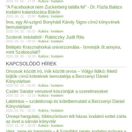
2026. 07. 02. - 17:25 -
Kultúra
/
Irodalom
"A Facebookot nem Zuckerberg találta fel" - Dr. Fűzfa Balázs
irodalmi kalandozása Bükön
2026. 06. 23. - 22:00 -
Kultúra
/
Irodalom
Íme, egy AI-szignó Bonyhádi Károly Signo című könyvének
bemutatójáról
2026. 06. 20. - 00:10 -
Kultúra
/
Irodalom
Szobrok indulatból - Rabóczky Judit Rita
2026. 06. 13. - 08:15 -
Kultúra
/
Irodalom
Belépés Krasznahorkai univerzumába - Ismerjük őt annyira,
mint Szoboszlait?
2026. 06. 09. - 16:30 -
Kultúra
/
Irodalom
KAPCSOLÓDÓ HÍREK
Orvosok között író, írók között orvos – Völgyi Ildikó: Ihlető
böjtök című kötetének bemutatója a Berzsenyi Dániel
Könyvtárban
2026. 02. 19. - 20:45 -
Kultúra
/
Irodalom
Csider Sándor verseivel köszöntjük a szerelmeseket
2026. 02. 14. - 12:15 -
Kultúra
/
Irodalom
Labirintus – születésnap és kötetbemutató a Berzsenyi Dániel
Könyvtárban
2026. 02. 06. - 15:15 -
Kultúra
/
Irodalom
Ünnepi hangulatú, többszörösen telt házas irodalmi esttel zárta
az évet a sárvári könyvtár
2025. 12. 19. - 18:25 -
Kultúra
/
Irodalom
Vers, zene és harmónia – A SzimfiArt zenés irodalmi műsora a