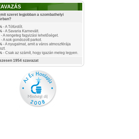
ZAVAZÁS
mit szeret legjobban a szombathelyi
árban?
%
- A Tófürdőt.
%
- A Savaria Karnevált.
- A rengeteg fagyizási lehetőséget.
- A sok gondozott parkot.
%
- A nyugalmat, amit a város atmoszférája
szt.
%
- Csak az számít, hogy igazán meleg legyen.
szesen 1954 szavazat