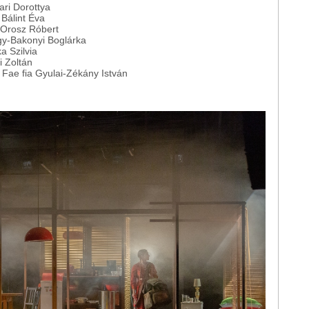
ri Dorottya
Bálint Éva
Orosz Róbert
gy-Bakonyi Boglárka
a Szilvia
 Zoltán
Fae fia Gyulai-Zékány István