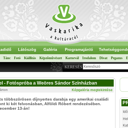
adidő
Látószög
Galéria
Programajánló
Tehetséggond
Tánc
Fotó
Kiállítás
Képzőművészet
Karnevál
Irodalom
Divat
Pegazus
E
KERESÉS
el - Fotóspróba a Weöres Sándor Színházban
Márton
Képgaléria megtekintése
ts többszörösen díjnyertes darabja egy amerikai családi
P
nt ki két felvonásban, Alföldi Róbert rendezésében.
december 13-án!
Idő
Hel
Kat