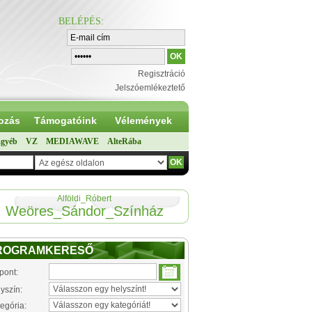
BELÉPÉS
:
Regisztráció
Jelszóemlékeztető
ozás
Támogatóink
Vélemények
gyéb
VZ
MEDIAWAVE
AlteRába
Alföldi_Róbert
Weöres_Sándor_Színház
ROGRAMKERESŐ
pont:
yszín:
egória: