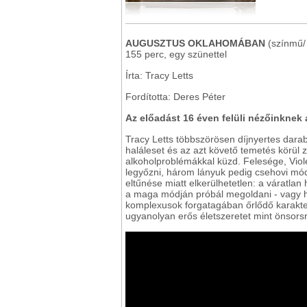
AUGUSZTUS OKLAHOMÁBAN
(színmű/
155 perc, egy szünettel
Írta: Tracy Letts
Fordította: Deres Péter
Az előadást 16 éven felüli nézőinknek 
Tracy Letts többszörösen díjnyertes darabj
haláleset és az azt követő temetés körül z
alkoholproblémákkal küzd. Felesége, Vio
legyőzni, három lányuk pedig csehovi mó
eltűnése miatt elkerülhetetlen: a váratlan 
a maga módján próbál megoldani - vagy há
komplexusok forgatagában őrlődő karakter
ugyanolyan erős életszeretet mint önsors