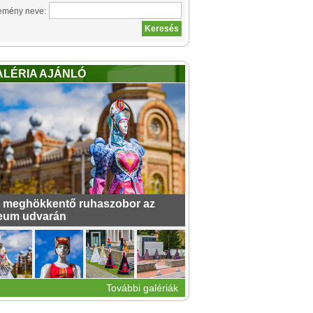
emény neve:
ALÉRIA AJÁNLÓ
 meghökkentő ruhaszobor az
eum udvarán
További galériák