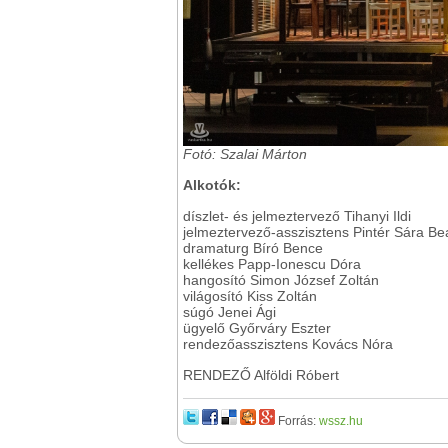
Fotó: Szalai Márton
Alkotók:
díszlet- és jelmeztervező Tihanyi Ildi
jelmeztervező-asszisztens Pintér Sára Be
dramaturg Bíró Bence
kellékes Papp-Ionescu Dóra
hangosító Simon József Zoltán
világosító Kiss Zoltán
súgó Jenei Ági
ügyelő Győrváry Eszter
rendezőasszisztens Kovács Nóra
RENDEZŐ Alföldi Róbert
Forrás:
wssz.hu