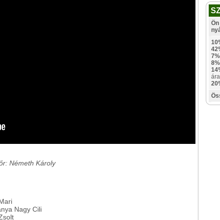
S
Ön 
ny
10
42
7%
8%
14
ára
20
Ös
tőr: Németh Károly
Mari
nya Nagy Cili
solt