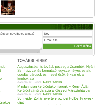
TOVÁBBI HÍREK
ándor
Augusztusban is tovább pezseg a Zsámbéki Nyári
t
Színház: zenés bemutató, egyszemélyes estek,
csodás párosok és mesehősök érkeznek a
or
lombok alá
2026. 07. 30. - 15:00 -
Kultúra
/
Színház
Mindannyian kerülőutakon járunk – Rényi Ádám:
a
Kerülőút című darabja a Kőszegi Várszínházban
2026. 07. 21. - 14:00 -
Kultúra
/
Színház
Schneider Zoltán nyerte el az idei Hollósi Frigyes-
sónakos
díjat