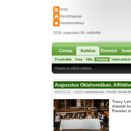
RSS
Kezdőlapnak
Kedvencekhez
2026. augusztus 06. csütörtök
Címlap
Kultúra
Életmód
Szab
Fesztiválok
Zene
Film
Színház
Színésztükör
Vissza az előző oldalra
Augusztus Oklahomában, Alföldiv
2024.12.13. - 15:00 |
vaskarika.hu - Fotók: Szalai 
Tracy Let
drámát bo
Premier 