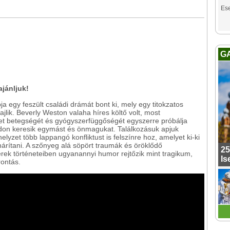
Es
G
ajánljuk!
a egy feszült családi drámát bont ki, mely egy titokzatos
ajlik. Beverly Weston valaha híres költő volt, most
let betegségét és gyógyszerfüggőségét egyszerre próbálja
don keresik egymást és önmagukat. Találkozásuk apjuk
helyzet több lappangó konfliktust is felszínre hoz, amelyet ki-ki
rítani. A szőnyeg alá söpört traumák és öröklődő
25
ek történeteiben ugyanannyi humor rejtőzik mint tragikum,
Is
rontás.