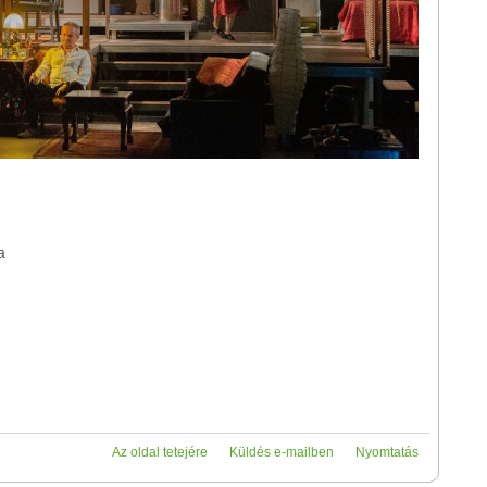
a
Az oldal tetejére
Küldés e-mailben
Nyomtatás