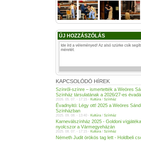
ÚJ HOZZÁSZÓLÁS
KAPCSOLÓDÓ HÍREK
Színről-színre – ismertették a Weöres S
Színház társulatának a 2026/27-es évadá
2026. 05. 07. - 17:15 -
Kultúra
/
Színház
Évadnyitó: Légy ott! 2025 a Weöres Sánd
Színházban
2025. 09. 08. - 13:40 -
Kultúra
/
Színház
Karneválszínház 2025 - Goldoni vígjáték
nyolcszor a Vármegyeházán
2025. 08. 07. - 17:15 -
Kultúra
/
Színház
Németh Judit örökös tag lett - Holdbeli c