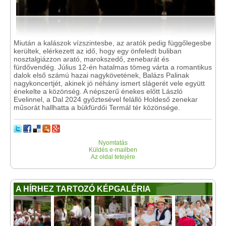
Miután a kalászok vízszintesbe, az aratók pedig függőlegesbe
kerültek, elérkezett az idő, hogy egy önfeledt buliban
nosztalgiázzon arató, marokszedő, zenebarát és
fürdővendég. Július 12-én hatalmas tömeg várta a romantikus
dalok első számú hazai nagykövetének, Balázs Palinak
nagykoncertjét, akinek jó néhány ismert slágerét vele együtt
énekelte a közönség. A népszerű énekes előtt László
Evelinnel, a Dal 2024 győztesével felálló Holdeső zenekar
műsorát hallhatta a bükfürdői Termál tér közönsége.
Nyomtatás
Küldés e-mailben
Az oldal tetejére
A HÍRHEZ TARTOZÓ KÉPGALÉRIA