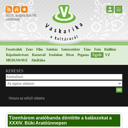
2026. augusztus 06.
csütörtök
Fesztiválok
Zene
Film
Színház
Színésztükör
Tánc
Fotó
Kiállítás
Képzőművészet
Karnevál
Irodalom
Divat
Pegazus
Egyéb
VZ
MEDIAWAVE
AlteRába
KERESÉS
Vissza az előző oldalra
Tizenhárom aratóbanda döntötte a kalászokat a
XXXIV. Büki Aratóünnepen