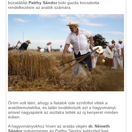
búzatáblát
Patthy Sándor
büki gazda bocsátotta
rendelkezésre az aratók számára.
Öröm volt látni, ahogy a fiatalok üde színfoltot vittek a
aratóbemutatóba, és talán továbbviszik azt a hagyományt,
amivel nagyapáink az asztalra tették az új kenyeret minden
évben.
A hagyományokhoz híven az aratás végén
dr. Németh
Sándor
polgármester és Patthy Sándor kalászból font