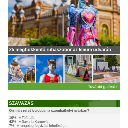
25 meghökkentő ruhaszobor az Iseum udvarán
További galériák
SZAVAZÁS
Ön mit szeret legjobban a szombathelyi nyárban?
10%
- A Tófürdőt.
42%
- A Savaria Karnevált.
7%
- A rengeteg fagyizási lehetőséget.