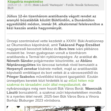
Képgaléria megtekintése
2025.07.13. - 18:45 |
Büki László 'Harlequin' - Fotók: Novák Szilveszter,
BLH
Július 12-én tizenhárom aratóbanda vágott rendet az
aranyló búzatáblák között Bükfürdőn, a Dunántúlon
egyedülálló módon, immár 34. alkalommal felelevenítve a
kézi kaszás aratás hagyományát.
Ünnepi szentmisével vette kezdetét a XXXIV. Büki Aratóünnep
az Ökumenikus kápolnánál, amit
Takácsné Papp Erzsébet
nagygeresdi beosztott lelkész és
Bors Imre
iváni plébános
mutatott be. Innen gyalogosan vonult a tizenhárom
aratóbanda a Termál téri nyitóünnepségre. Az aratókat
dr.
Németh Sándor
polgármester köszöntötte, az
Ablánc
Néptáncegyüttes
kis táncosai tartottak rövid bemutatót a
Herpenyő zenekar
kísérete mellett, majd az aratóbandák
képviselői emléklapot és bort vettek át a városvezetőtől és
Prieger Szabolcs
művelődési központ igazgatótól. Ezután
ünnepélyes keretek közt hirdették ki az
előző héten már
szakmai és társadalmi zsűri által megválasztott
, de
nyilvánosságra még nem hozott Bük Város Borát.
Wawrzsák
László
borszakértő, a szakmai zsűri képviseletében mondta
ki a nyertes tétel nevét: 2025-ben Bük Város Bora a Vinora
Borház Bluburger 2023 vörösbora.