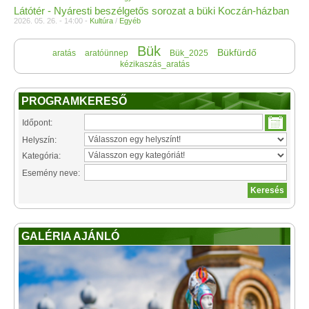
Látótér - Nyáresti beszélgetős sorozat a büki Koczán-házban
2026. 05. 26. - 14:00 -
Kultúra
/
Egyéb
Bük
Bükfürdő
aratás
aratóünnep
Bük_2025
kézikaszás_aratás
PROGRAMKERESŐ
Időpont:
Helyszín:
Kategória:
Esemény neve:
GALÉRIA AJÁNLÓ