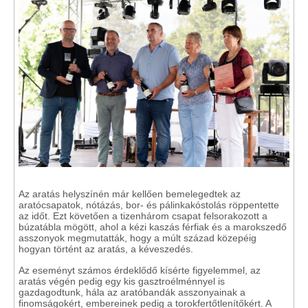
Az aratás helyszínén már kellően bemelegedtek az
aratócsapatok, nótázás, bor- és pálinkakóstolás röppentette
az időt. Ezt követően a tizenhárom csapat felsorakozott a
búzatábla mögött, ahol a kézi kaszás férfiak és a marokszedő
asszonyok megmutatták, hogy a múlt század közepéig
hogyan történt az aratás, a kéveszedés.
Az eseményt számos érdeklődő kísérte figyelemmel, az
aratás végén pedig egy kis gasztroélménnyel is
gazdagodtunk, hála az aratóbandák asszonyainak a
finomságokért, embereinek pedig a torokfertőtlenítőkért. A