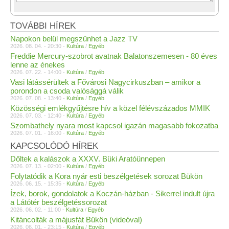
TOVÁBBI HÍREK
Napokon belül megszűnhet a Jazz TV
2026. 08. 04. - 20:30 -
Kultúra
/
Egyéb
Freddie Mercury-szobrot avatnak Balatonszemesen - 80 éves
lenne az énekes
2026. 07. 22. - 14:00 -
Kultúra
/
Egyéb
Vasi látássérültek a Fővárosi Nagycirkuszban – amikor a
porondon a csoda valósággá válik
2026. 07. 08. - 13:40 -
Kultúra
/
Egyéb
Közösségi emlékgyűjtésre hív a közel félévszázados MMIK
2026. 07. 03. - 12:40 -
Kultúra
/
Egyéb
Szombathely nyara most kapcsol igazán magasabb fokozatba
2026. 07. 01. - 16:00 -
Kultúra
/
Egyéb
KAPCSOLÓDÓ HÍREK
Dőltek a kalászok a XXXV. Büki Aratóünnepen
2026. 07. 13. - 02:00 -
Kultúra
/
Egyéb
Folytatódik a Kora nyár esti beszélgetések sorozat Bükön
2026. 06. 15. - 15:35 -
Kultúra
/
Egyéb
Ízek, borok, gondolatok a Koczán-házban - Sikerrel indult újra
a Látótér beszélgetéssorozat
2026. 06. 02. - 11:00 -
Kultúra
/
Egyéb
Kitáncolták a májusfát Bükön (videóval)
2026. 06. 01. - 23:15 -
Kultúra
/
Egyéb