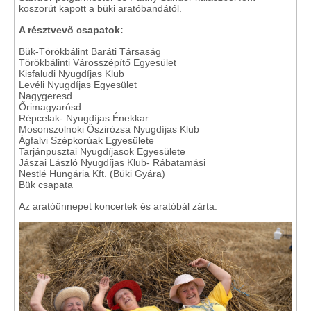
koszorút kapott a büki aratóbandától.
A résztvevő csapatok:
Bük-Törökbálint Baráti Társaság
Törökbálinti Városszépítő Egyesület
Kisfaludi Nyugdíjas Klub
Levéli Nyugdíjas Egyesület
Nagygeresd
Őrimagyarósd
Répcelak- Nyugdíjas Énekkar
Mosonszolnoki Őszirózsa Nyugdíjas Klub
Ágfalvi Szépkorúak Egyesülete
Tarjánpusztai Nyugdíjasok Egyesülete
Jászai László Nyugdíjas Klub- Rábatamási
Nestlé Hungária Kft. (Büki Gyára)
Bük csapata
Az aratóünnepet koncertek és aratóbál zárta.