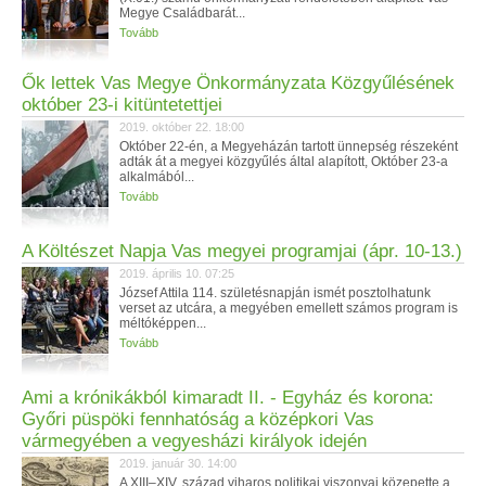
Megye Családbarát...
Tovább
Ők lettek Vas Megye Önkormányzata Közgyűlésének
október 23-i kitüntetettjei
2019. október 22. 18:00
Október 22-én, a Megyeházán tartott ünnepség részeként
adták át a megyei közgyűlés által alapított, Október 23-a
alkalmából...
Tovább
A Költészet Napja Vas megyei programjai (ápr. 10-13.)
2019. április 10. 07:25
József Attila 114. születésnapján ismét posztolhatunk
verset az utcára, a megyében emellett számos program is
méltóképpen...
Tovább
Ami a krónikákból kimaradt II. - Egyház és korona:
Győri püspöki fennhatóság a középkori Vas
vármegyében a vegyesházi királyok idején
2019. január 30. 14:00
A XIII–XIV. század viharos politikai viszonyai közepette a