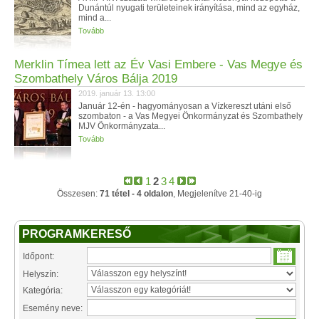
Dunántúl nyugati területeinek irányítása, mind az egyház,
mind a...
Tovább
Merklin Tímea lett az Év Vasi Embere - Vas Megye és
Szombathely Város Bálja 2019
2019. január 13. 13:00
Január 12-én - hagyományosan a Vízkereszt utáni első
szombaton - a Vas Megyei Önkormányzat és Szombathely
MJV Önkormányzata...
Tovább
1
2
3
4
Összesen:
71 tétel - 4 oldalon
, Megjelenítve 21-40-ig
PROGRAMKERESŐ
Időpont:
Helyszín:
Kategória:
Esemény neve: