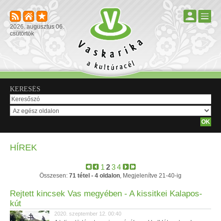
2026. augusztus 06.
csütörtök
KERESÉS
HÍREK
1
2
3
4
Összesen:
71 tétel - 4 oldalon
, Megjelenítve 21-40-ig
Rejtett kincsek Vas megyében - A kissitkei Kalapos-
kút
2020. szeptember 12. 00:40