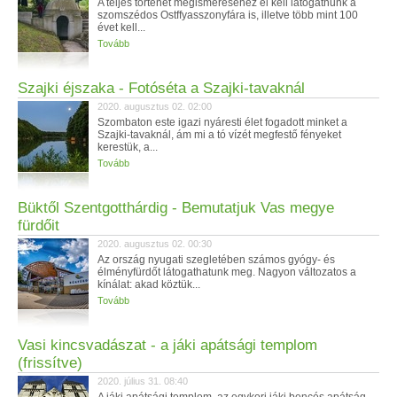
A teljes történet megismeréséhez el kell látogatnunk a
szomszédos Ostffyasszonyfára is, illetve több mint 100
évet kell...
Tovább
Szajki éjszaka - Fotóséta a Szajki-tavaknál
2020. augusztus 02. 02:00
Szombaton este igazi nyáresti élet fogadott minket a
Szajki-tavaknál, ám mi a tó vízét megfestő fényeket
kerestük, a...
Tovább
Büktől Szentgotthárdig - Bemutatjuk Vas megye
fürdőit
2020. augusztus 02. 00:30
Az ország nyugati szegletében számos gyógy- és
élményfürdőt látogathatunk meg. Nagyon változatos a
kínálat: akad köztük...
Tovább
Vasi kincsvadászat - a jáki apátsági templom
(frissítve)
2020. július 31. 08:40