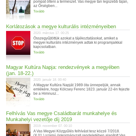
pompát ölteni a természet. Vas megye tán legszebb táján,
az Őrségben...
Tovább
Korlátozások a megye kulturális intézményeiben
2020. március 17. 00:25
Összegyűjtöttük azokat a tájékoztatásokat, amiket a
megyei kulturális intézmények adtak ki programjaikkal
kapcsolatban.
Tovább
Magyar Kultúra Napja: rendezvények a megyében
(jan. 18-22.)
2020. január 18. 00:40
A Magyar Kultúra Napját 1989 óta ünnepeljük, annak
emlékére, hogy Kölcsey Ferenc 1823. január 22-én fejezte
be a Himnusz...
Tovább
Felhívás Vas megye Családbarát munkahelye és
Munkahelyi vezetője díj 2019
2019. november 07. 00:10
A Vas Megyei Közgyűlés felhívást tesz közzé 7/2018.
(X.01.) számú önkormányzati rendeletében alapított Vas