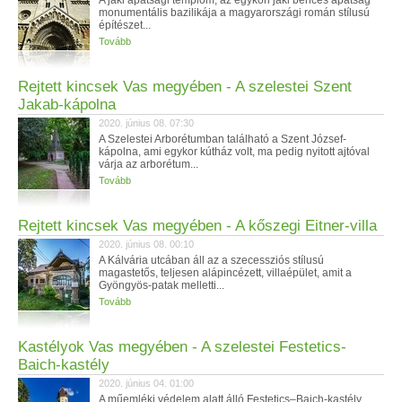
A jáki apátsági templom, az egykori jáki bencés apátság
monumentális bazilikája a magyarországi román stílusú
építészet...
Tovább
Rejtett kincsek Vas megyében - A szelestei Szent
Jakab-kápolna
2020. június 08. 07:30
A Szelestei Arborétumban található a Szent József-
kápolna, ami egykor kútház volt, ma pedig nyitott ajtóval
várja az arborétum...
Tovább
Rejtett kincsek Vas megyében - A kőszegi Eitner-villa
2020. június 08. 00:10
A Kálvária utcában áll az a szecessziós stílusú
magastetős, teljesen alápincézett, villaépület, amit a
Gyöngyös-patak melletti...
Tovább
Kastélyok Vas megyében - A szelestei Festetics-
Baich-kastély
2020. június 04. 01:00
A műemléki védelem alatt álló Festetics–Baich-kastély