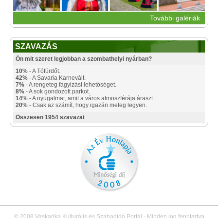
További galériák
SZAVAZÁS
Ön mit szeret legjobban a szombathelyi nyárban?
10%
- A Tófürdőt.
42%
- A Savaria Karnevált.
7%
- A rengeteg fagyizási lehetőséget.
8%
- A sok gondozott parkot.
14%
- A nyugalmat, amit a város atmoszférája áraszt.
20%
- Csak az számít, hogy igazán meleg legyen.
Összesen 1954 szavazat
© 2008 Vaskarika Kulturális és Szabadidő Portál - Minden jog fenntartva