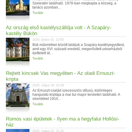
Szelestén található. 1978-ban megkapta a község, a
tanács azonban...
Tovább
Az ország első kastélyszállója volt - A Szapáry-
kastély Bükön
2020. június 01. 13:00
Bük műemlékei között találjuk a Szapáry-kastélyegyüttest,
amit egy XVI. századi eredetű, megerősített udvarházból
építtetett át...
Tovább
Rejtett kincsek Vas megyében - Az oladi Ernuszt-
kripta
2020. május 30. 01:00
Az Ernuszt-család szecessziós stílusú, különleges
hangulatú kriptája a mai tsz-major területén található. A
síremléket 1910...
Tovább
Romos vasi épületek - Ilyen ma a hegyfalui Hollósi-
ház
2020. május 01. 11:20