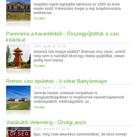
Hegyfalu egyik legrégibb lakóháza az 1900-as évek
elején épült. A település öregei a régi tulajdonosokra
emlékezve...
Tovább
Panoráma a karanténból - Összegyűjtöttük a vasi
kilátókat
2020. április 22. 07:30
Ismered Vas megye kilátóit? Biztosan lesz olyan, amiről
még nem is hallottál! Most egy cikkbe gyűjtöttük, neked
pedig nem marad...
Tovább
Romos vasi épületek - A sitkei Battyánmajor
2020. április 17. 13:45
Vannak helyek, amelyek romjaikban is,
elhagyatottságukban is megőriznek valamit hajdanvolt
szépségükből, méltóságukból, az...
Tovább
Vadásától Velemérig - Őrségi anzix
2020. március 31. 16:30
Igaz, még csak takarékos üzemmódban, de kezd ünnepi