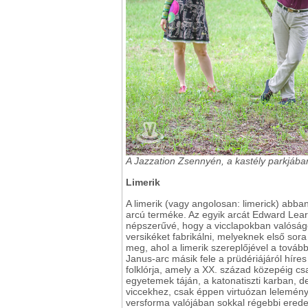
A Jazzation Zsennyén, a kastély parkjába
Limerik
A limerik (vagy angolosan: limerick) abba
arcú terméke. Az egyik arcát Edward Lear, 
népszerűvé, hogy a vicclapokban valósá
versikéket fabrikálni, melyeknek első sor
meg, ahol a limerik szereplőjével a tová
Janus-arc másik fele a prüdériájáról híres
folklórja, amely a XX. század közepéig cs
egyetemek táján, a katonatiszti karban, 
viccekhez, csak éppen virtuózan lelemény
versforma valójában sokkal régebbi eredet