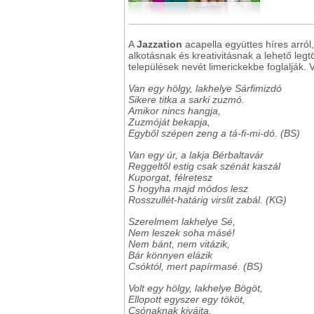
A
Jazzation
acapella együttes híres arró
alkotásnak és kreativitásnak a lehető legt
települések nevét limerickekbe foglalják
Van egy hölgy, lakhelye Sárfimizdó
Sikere titka a sarki zuzmó.
Amikor nincs hangja,
Zuzmóját bekapja,
Egyből szépen zeng a tá-fi-mi-dó. (BS)
Van egy úr, a lakja Bérbaltavár
Reggeltől estig csak szénát kaszál
Kuporgat, félretesz
S hogyha majd módos lesz
Rosszullét-határig virslit zabál. (KG)
Szerelmem lakhelye Sé,
Nem leszek soha másé!
Nem bánt, nem vitázik,
Bár könnyen elázik
Csóktól, mert papírmasé. (BS)
Volt egy hölgy, lakhelye Bögöt,
Ellopott egyszer egy tököt,
Csónaknak kivájta,