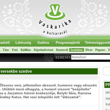
adidő
Látószög
Galéria
Programajánló
Tehetséggond
Tánc
Fotó
Kiállítás
Képzőművészet
Karnevál
Irodalom
Divat
Pegazus
E
KERESÉS
 versekbe szedve
P
 Ötsoros vers, jellemzően abszurd, humoros vagy obszcén
. Utóbbit most elhagyta, a humort viszont "beépítette"
Idő
ba a Jazzation három énekesnője, Bolyki Sára, Kanizsa
rallay Katus. Hat vasi település lett "áldozatuk".
Hel
Kat