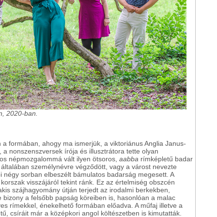
n, 2020-ban.
n a formában, ahogy ma ismerjük, a viktoriánus Anglia Janus-
a nonszenszversek írója és illusztrátora tette olyan
gos népmozgalommá vált ilyen ötsoros,
aabba
rímképletű badar
a általában személynévre végződött, vagy a várost nevezte
bbi négy sorban elbeszélt bámulatos badarság megesett. A
 korszak visszájáról tekint ránk. Ez az értelmiség obszcén
akis szájhagyomány útján terjedt az irodalmi berkekben,
de bizony a felsőbb papság köreiben is, hasonlóan a malac
es rímekkel, énekelhető formában előadva. A műfaj illetve a
ű, csíráit már a középkori angol költészetben is kimutatták.