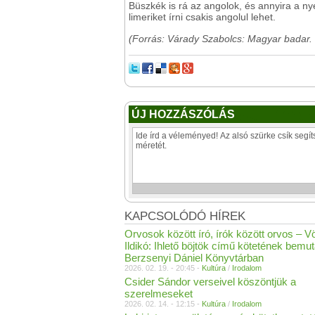
Büszkék is rá az angolok, és annyira a nye
limeriket írni csakis angolul lehet.
(Forrás: Várady Szabolcs: Magyar badar. 
ÚJ HOZZÁSZÓLÁS
KAPCSOLÓDÓ HÍREK
Orvosok között író, írók között orvos – Vö
Ildikó: Ihlető böjtök című kötetének bemut
Berzsenyi Dániel Könyvtárban
2026. 02. 19. - 20:45 -
Kultúra
/
Irodalom
Csider Sándor verseivel köszöntjük a
szerelmeseket
2026. 02. 14. - 12:15 -
Kultúra
/
Irodalom