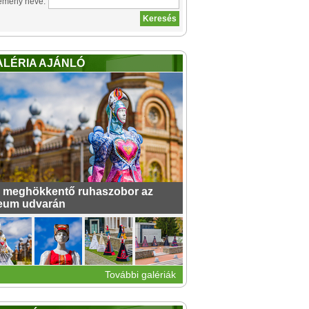
emény neve:
ALÉRIA AJÁNLÓ
 meghökkentő ruhaszobor az
eum udvarán
További galériák