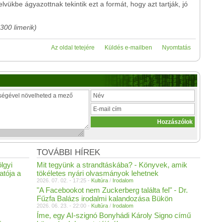
lvükbe ágyazottnak tekintik ezt a formát, hogy azt tartják, jó
300 limerik)
Az oldal tetejére
Küldés e-mailben
Nyomtatás
TOVÁBBI HÍREK
lgyi
Mit tegyünk a strandtáskába? - Könyvek, amik
atója a
tökéletes nyári olvasmányok lehetnek
2026. 07. 02. - 17:25 -
Kultúra
/
Irodalom
"A Facebookot nem Zuckerberg találta fel" - Dr.
Fűzfa Balázs irodalmi kalandozása Bükön
2026. 06. 23. - 22:00 -
Kultúra
/
Irodalom
Íme, egy AI-szignó Bonyhádi Károly Signo című