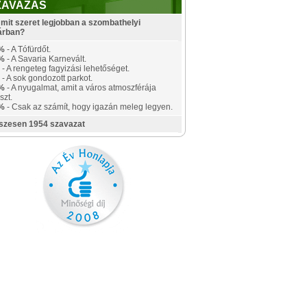
ZAVAZÁS
mit szeret legjobban a szombathelyi
árban?
%
- A Tófürdőt.
%
- A Savaria Karnevált.
- A rengeteg fagyizási lehetőséget.
- A sok gondozott parkot.
%
- A nyugalmat, amit a város atmoszférája
szt.
%
- Csak az számít, hogy igazán meleg legyen.
szesen 1954 szavazat