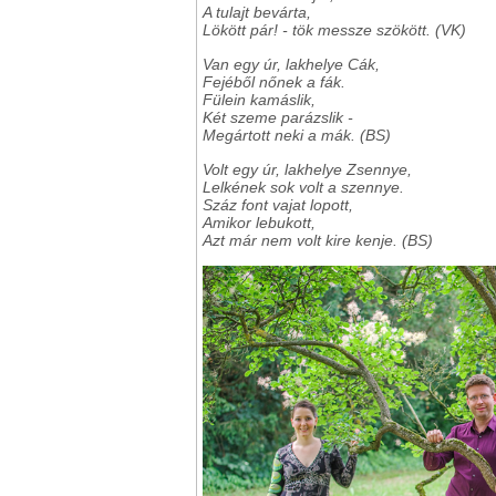
A tulajt bevárta,
Lökött pár! - tök messze szökött. (VK)
Van egy úr, lakhelye Cák,
Fejéből nőnek a fák.
Fülein kamáslik,
Két szeme parázslik -
Megártott neki a mák. (BS)
Volt egy úr, lakhelye Zsennye,
Lelkének sok volt a szennye.
Száz font vajat lopott,
Amikor lebukott,
Azt már nem volt kire kenje. (BS)