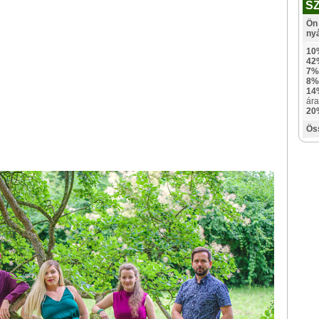
S
Ön 
ny
10
42
7%
8%
14
ára
20
Ös