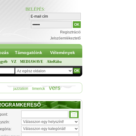
BELÉPÉS
:
Regisztráció
Jelszóemlékeztető
ozás
Támogatóink
Vélemények
gyéb
VZ
MEDIAWAVE
AlteRába
vers
jazzation
limerick
ROGRAMKERESŐ
pont:
yszín:
egória: