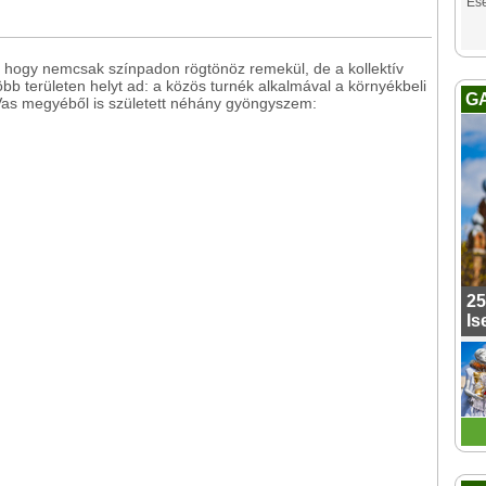
Es
l, hogy nemcsak színpadon rögtönöz remekül, de a kollektív
öbb területen helyt ad: a közös turnék alkalmával a környékbeli
G
. Vas megyéből is született néhány gyöngyszem:
25
Is