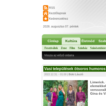
RSS
Kezdőlapnak
Kedvencekhez
2026. augusztus 07. péntek
Címlap
Kultúra
Életmód
Szab
Fesztiválok
Zene
Film
Színház
Színésztükör
Vissza az előző oldalra
Vasi települések ötsoros humoros
2022.12.31. - 01:00 |
Büki László
Limerick.
elemekkel
verssorai
Gina és Vá