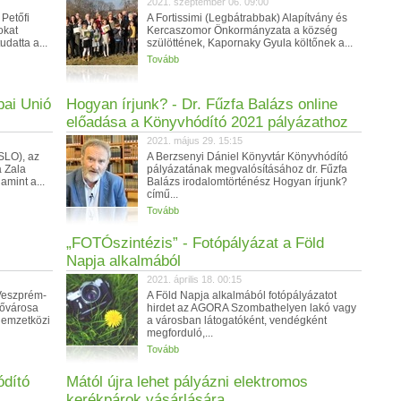
2021. szeptember 06. 09:00
 Petőfi
A Fortissimi (Legbátrabbak) Alapítvány és
okat
Kercaszomor Önkormányzata a község
udatta a...
szülöttének, Kapornaky Gyula költőnek a...
Tovább
ai Unió
Hogyan írjunk? - Dr. Fűzfa Balázs online
előadása a Könyvhódító 2021 pályázathoz
2021. május 29. 15:15
SLO), az
A Berzsenyi Dániel Könyvtár Könyvhódító
a Zala
pályázatának megvalósításához dr. Fűzfa
mint a...
Balázs irodalomtörténész Hogyan írjunk?
című...
Tovább
„FOTÓszintézis” - Fotópályázat a Föld
Napja alkalmából
2021. április 18. 00:15
Veszprém-
A Föld Napja alkalmából fotópályázatot
Fővárosa
hirdet az AGORA Szombathelyen lakó vagy
Nemzetközi
a városban látogatóként, vendégként
megforduló,...
Tovább
ódító
Mától újra lehet pályázni elektromos
kerékpárok vásárlására