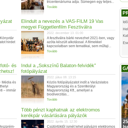
tricentenáriuma adja. Sümegen egy teljes...
Tovább
P
lyázat
Elindult a nevezés a VAS-FILM 19 Vas
Idő
megyei Függetlenfilm Fesztiválra
Hel
2022. december 13. 01:00
Kat
 Könyvtár
A fesztiválra bárki nevezhet 2021-ben, vagy
tot hirdet
azóta készült alkotással. A filmekkel
Es
kapcsolatban sem tematikai, sem műfaji...
Tovább
fotó- és
Indul a „Sokszínű Balaton-felvidék”
G
zhetsz!
fotópályázat
2022. július 08. 13:15
+ Média és
Közös fotópályázatot indít a Varázslatos
thelyi
Magyarország és a Szentkirályi
ti – immár
Magyarország Kft., amellyel a
biodiverzitás...
Tovább
Több pénzt kaphatnak az elektromos
kerékpár vásárlására pályázók
25
2022. április 15. 12:30
Is
Veszprém-
Csütörtöktől ismét lehet pályázni elektromos