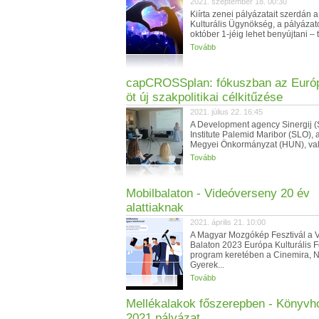
2021. szeptember 18. 00:30
Kiírta zenei pályázatait szerdán a
Kulturális Ügynökség, a pályázat
október 1-jéig lehet benyújtani – t
Tovább
capCROSSplan: fókuszban az Európ
öt új szakpolitikai célkitűzése
2021. július 22. 16:45
A Development agency Sinergij (
Institute Palemid Maribor (SLO), 
Megyei Önkormányzat (HUN), vala
Tovább
Mobilbalaton - Videóverseny 20 év
alattiaknak
2021. április 21. 10:00
A Magyar Mozgókép Fesztivál a 
Balaton 2023 Európa Kulturális 
program keretében a Cinemira, 
Gyerek...
Tovább
Mellékalakok főszerepben - Könyvh
2021 pályázat