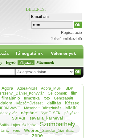
BELÉPÉS
:
Regisztráció
Jelszóemlékeztető
ozás
Támogatóink
Vélemények
ny
Egyéb
Pályázat
Múzeumok
Agora
Agora-MSH
Agora_MSH
BDK
film
erzsenyi_Dániel_Könyvtár
Celldömölk
filmajánló
filmkritika
fotó
Gencsapáti
odalom
kiállítás
Kőszeg
képzőművészet
MMIK
MEDIAWAVE
Mesebolt_Bábszínház
néptánc
dasdy-vár
NymE_SEK
pályázat
sárvár
savaria_karnevál
Szombathely
Soltis_Lajos_Színház
tánc
Weöres_Sándor_Színház
vers
zene