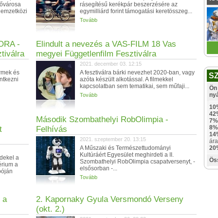
Fővárosa
rásegítésű kerékpár beszerzésére az
Nemzetközi
egymilliárd forint támogatási keretösszeg...
Tovább
GORA -
Elindult a nevezés a VAS-FILM 18 Vas
tiválra
megyei Függetlenfilm Fesztiválra
2021. december 03. 12:15
rmek és
A fesztiválra bárki nevezhet 2020-ban, vagy
S
entkezni
azóta készült alkotással. A filmekkel
kapcsolatban sem tematikai, sem műfaji...
Ön 
ny
Tovább
10
42
Második Szombathelyi RobOlimpia -
7%
8%
t
Felhívás
14
2021. szeptember 20. 13:15
ára
A Műszaki és Természettudományi
20
Kultúráért Egyesület meghirdeti a II.
rdekel a
Ös
Szombathelyi RobOlimpia csapatversenyt, -
érium a
elsősorban -...
óján
Tovább
 a
2. Kapornaky Gyula Versmondó Verseny
(okt. 2.)