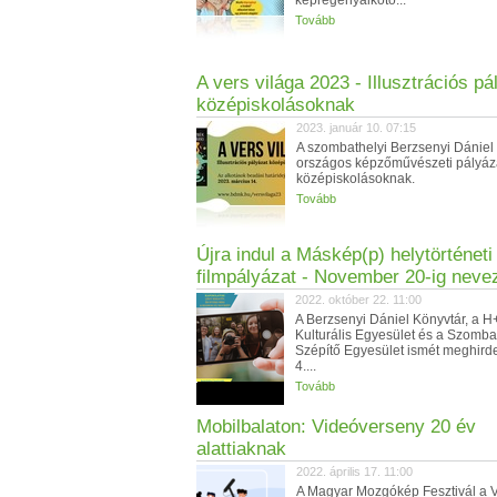
képregényalkotó...
Tovább
A vers világa 2023 - Illusztrációs pá
középiskolásoknak
2023. január 10. 07:15
A szombathelyi Berzsenyi Dániel
országos képzőművészeti pályáza
középiskolásoknak.
Tovább
Újra indul a Máskép(p) helytörténeti 
filmpályázat - November 20-ig neve
2022. október 22. 11:00
A Berzsenyi Dániel Könyvtár, a H
Kulturális Egyesület és a Szomba
Szépítő Egyesület ismét meghirde
4....
Tovább
Mobilbalaton: Videóverseny 20 év
alattiaknak
2022. április 17. 11:00
A Magyar Mozgókép Fesztivál a 