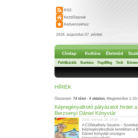
RSS
Kezdőlapnak
Kedvencekhez
2026. augusztus 07. péntek
Címlap
Kultúra
Életmód
Szab
Publikációk
Karitász
NapiBlog
Tech
Körme
HÍREK
Összesen:
74 tétel - 4 oldalon
, Megjelenítve 1-20-
Képregényalkotó pályázatot hirdet a
Berzsenyi Dániel Könyvtár
2025. március 18. 18:00
A CONbathely Savaria – Szombat
Képregényfesztivál keretében a 
Dániel Könyvtár országos