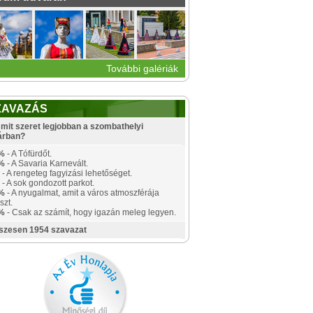
További galériák
ZAVAZÁS
mit szeret legjobban a szombathelyi
árban?
%
- A Tófürdőt.
%
- A Savaria Karnevált.
- A rengeteg fagyizási lehetőséget.
- A sok gondozott parkot.
%
- A nyugalmat, amit a város atmoszférája
szt.
%
- Csak az számít, hogy igazán meleg legyen.
szesen 1954 szavazat