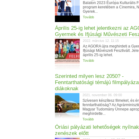
Balaton 2023 Európa Kulturális 
program keretében a Cinemira, 
Gyerek...
Tovább
Április 25-ig lehet jelentkezni az A
Gyermek és Ifjúsági Művészeti Fesz
2022. március 12. 11:15
Az AGORA újra meghirdeti a Gye
Ifjúsági Művészeti Fesztivált. Jel
április 25-ig lehet.
Tovább
Szerinted milyen lesz 2050? -
Fenntarthatósági témájú filmpályáza
diákoknak
2021. november 06. 09:00
Szívesen készítesz filmeket, és é
fenntarthatóság? Az Agrárminiszt
Magyar Tudomány Ünnepe aprop
meghirdette...
Tovább
Óriási pályázati lehetőségek nyílnak
zenészek előtt