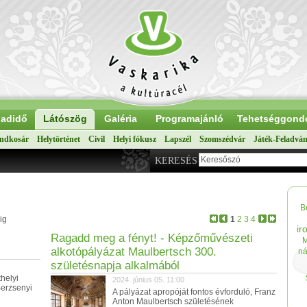
adidő
Látószög
Galéria
Programajánló
Tehetséggond
ndkosár
Helytörténet
Civil
Helyi fókusz
Lapszél
Szomszédvár
Játék-Feladvá
KERESÉS
B
ig
1
2
3
4
ir
Ragadd meg a fényt! - Képzőművészeti
alkotópályázat Maulbertsch 300.
ná
születésnapja alkalmából
helyi
2024. június 05. 11:00
Berzsenyi
A pályázat apropóját fontos évforduló, Franz
Anton Maulbertsch születésének