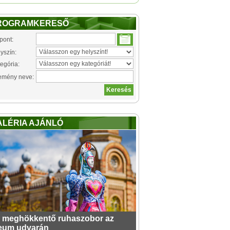
ROGRAMKERESŐ
pont:
yszín:
egória:
emény neve:
ALÉRIA AJÁNLÓ
 meghökkentő ruhaszobor az
eum udvarán